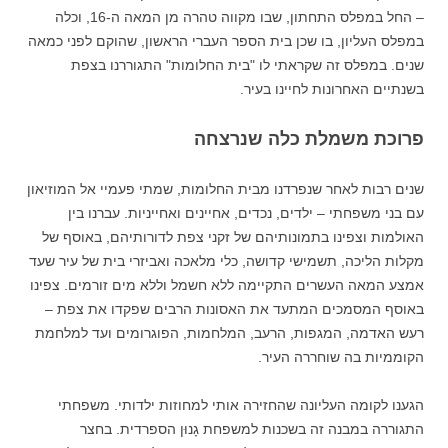
– החל במפלס התחתון, שבו מקווה טהרה מן המאה ה-16, וכלה
במפלס העליון, בו שכן בית הספר העברי הראשון, שהוקם לפני כמאה
שנים. במפלס זה שקראתי לו "בית החלומות" התגוררנו בצפת
בשנתיים האחרונות לחיינו בעיר.
פרוכת משמלת כלה שנרצחה
שנים רבות לאחר שנפרדנו מבית החלומות, שמתי פעמיי אל המוזיאון
עם בני משפחתי – ילדים, נכדים, אחיינים ואחייניות. עברנו בין
האולמות וצפינו בתמונותיהם של זקני צפת לדורותיהם, באוסף של
מקלות הליכה, תשמישי קדושה, כלי מלאכה ואביזרי בית של עיר שעד
אמצע המאה העשרים התקיימה ללא חשמל וללא מים זורמים. צפינו
באוסף המסמכים המתעד את האסונות הרבים שפקדו את צפת –
רעש האדמה, המגפות, הרעב, המלחמות, הפוגרומים ועד למלחמת
הקוממיות בה שוחררה העיר.
הגענו לקומה העליונה שהחזירה אותי למחוזות ילדותי. משפחתי
התגוררה במבנה זה בשכנות למשפחת גָנוּן הספרדית. בחצר