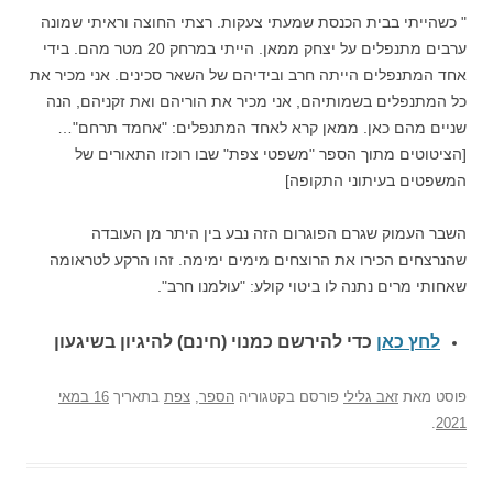
" כשהייתי בבית הכנסת שמעתי צעקות. רצתי החוצה וראיתי שמונה
ערבים מתנפלים על יצחק ממאן. הייתי במרחק 20 מטר מהם. בידי
אחד המתנפלים הייתה חרב ובידיהם של השאר סכינים. אני מכיר את
כל המתנפלים בשמותיהם, אני מכיר את הוריהם ואת זקניהם, הנה
שניים מהם כאן. ממאן קרא לאחד המתנפלים: "אחמד תרחם"…
[הציטוטים מתוך הספר "משפטי צפת" שבו רוכזו התאורים של
המשפטים בעיתוני התקופה]
השבר העמוק שגרם הפוגרום הזה נבע בין היתר מן העובדה
שהנרצחים הכירו את הרוצחים מימים ימימה. זהו הרקע לטראומה
שאחותי מרים נתנה לו ביטוי קולע: "עולמנו חרב".
לחץ כאן
כדי להירשם כ
מנוי (חינם) להיגיון בשיגעון
פוסט
מאת
זאב גלילי
פורסם בקטגוריה
הספר
,
צפת
בתאריך
16 במאי
.
2021