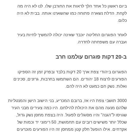
ביום ראשון כל אחד הלך לראות את החורבן שלו. לנו לא היה מה
לקחת. הדלת נשארה פתוחה כמו שהשארנו אותה. בבית לא היה
כלום.
לאחר הפוגרום החליטה יוכבד שאינה יכולה להמשיך לחיות בעיר
ועברה עם משפחתה לחדרה.
ב-20 דקות פוגרום עולמנו חרב
הפוגרום ביהודי צפת ארך 20 דקות בלבד ובפרק זמן זה הספיקו
הפורעים לרצוח 18 יהודים. הם השתמשו בחרבות, גרזנים, סכינים
ואלות. נשק חם כמעט לא היה להם.
3000 תושבי צפת היו אז, ברובם המכריע, בני הישוב הישן והמנטליות
שלהם מנעה מהם את היכולת להילחם. היו כמה צעירים מבני העיר
שגויסו ל"הגנה" והיו מסוגלים לפעול. היה בצפת מחסן נשק גדול,
שכלל יותר משישים רובים עם תחמושת, 50 רימוני יד וכמות של
אקדחים. אילו הופעל חלק קטן ממחסן זה היו הפורעים מוכרעים