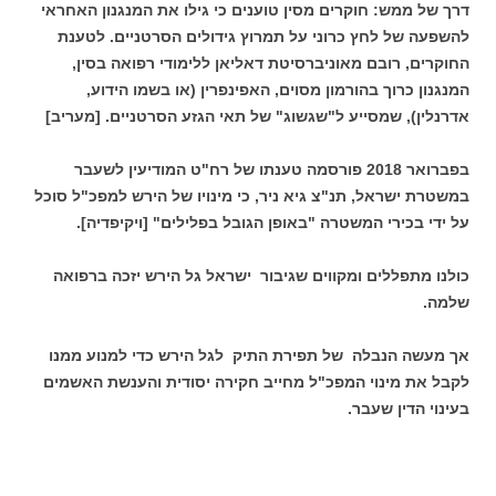
דרך של ממש: חוקרים מסין טוענים כי גילו את המנגנון האחראי
להשפעה של לחץ כרוני על תמרוץ גידולים הסרטניים. לטענת
החוקרים, רובם מאוניברסיטת דאליאן ללימודי רפואה בסין,
המנגנון כרוך בהורמון מסוים, האפינפרין (או בשמו הידוע,
אדרנלין), שמסייע ל"שגשוג" של תאי הגזע הסרטניים.
[מעריב]
בפברואר 2018 פורסמה טענתו של רח"ט המודיעין לשעבר
במשטרת ישראל, תנ"צ גיא ניר, כי מינויו של הירש למפכ"ל סוכל
על ידי בכירי המשטרה "באופן הגובל בפלילים"
[ויקיפדיה].
כולנו מתפללים ומקווים שגיבור ישראל גל הירש יזכה ברפואה
שלמה.
אך מעשה הנבלה של תפירת התיק לגל הירש כדי למנוע ממנו
לקבל את מינוי המפכ"ל מחייב חקירה יסודית והענשת האשמים
בעינוי הדין שעבר.