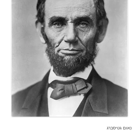
נאום גטיסברג