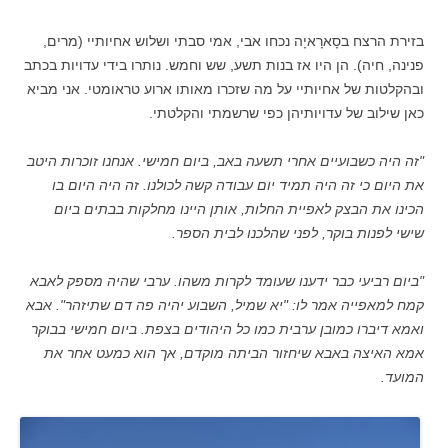
בזירת הרצח בסָארָאיָה נכחו אבי, אמי סבתי ושלוש אחיותיי (מרים,
פנינה, חיה). הן היו אז בנות תשע, שש וחמש. נותרו בידי עדויות בכתב
ובהקלטות של אחיותיי על מה שזכרו מאותו ארוע טראומטי. אני מביא
כאן שילוב של עדויותיהן כפי שרשמתי והקלטתי.
"זה היה כשבועיים אחרי תשעה באב, ביום חמישי. אנחנו זוכרות היטב
את היום כי זה היה תמיד יום עבודה קשה לכולנו. זה היה היום בו
הכינו את הבצק לאפיית החלות, אותן היינו מחלקות בבתים ביום
שישי לפנות בוקר, לפני שהלכנו לבית הספר.
"ביום רביעי כבר ידענו שעומד לקרות משהו. ערבי שהיה מספק לאבא
קמח למאפייה אמר לו: "יא שמיל, השבוע יהיה פה דם שתיזהר". אבא
ואמא דיברו כמובן ערבית כמו כל היהודים בצפת. ביום חמישי בבוקר
אמא האיצה באבא שיחזור הביתה מוקדם, אך הוא כמעט אחר את
המועד.