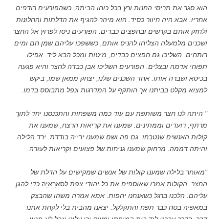
הוא סגר את תריסי החנות ורץ בכל כוחו הביתה, כשהפורעים רודפים
אחריו. אבא היה חיוור כסיד. הוא מיהר להגיף את הדלתות והחלונות
ולחזק אותם בקרשים ובחפצים כבדים. הפורעים ניסו לפרוץ אל החצר
ושכנים מלמעלה הצליחו להניס אותם, כששפכו עליהם שמן חם ומים
רותחים. השליכו גם חפצים כבדים, מיטות ומכל הבא ליד. אפילו
תפוחי אדמה ובצלים. הפורעים השליכו אבן כבדה לחצר והיא פגעה
בכיסא ושברה אותו. אחד השכנים שלנו, יצחק ממאן שמו, ביקש
למצוא מקלט בביתנו אך הותקף על המדרגות ונפל מתבוסס בדמו.
"
היתה לנו חצר משותפת עם עוד כמה משפחות והתכנסנו יחד לתוך
מרתף, רועדים וממתינים. שמענו את קריאות הרצח, שמענו את
קולות האנשים שנטבחו. גם פה ושם שמענו ירייה בודדת. ירד הלילה
והיתה דממה. מרחוק שמענו גניחות של פצועים וקריאות לעזרה.
"מאוחר בלילה שמענו קולות של אנשים שמקישים על הדלת של
החצר. הקולות אמרו שאוספים את כל יהודי צפת ל
סארָאיָה
כדי להגן
עליהם. הלכנו ברגל כשאנחנו יחפות. אמא אמרה משהו שהבצק
במאפיה בטח כבר תפח והתקלקל. יצאנו מהבית בלי לקחת אתנו