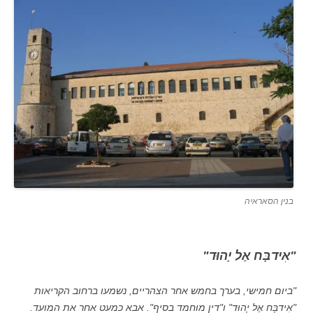
בנין הסאראיה
"אִידבָּח אֶל יָהוּד"
"ביום חמישי, בערך בחמש אחר הצהריים, נשמעו ברחוב הקריאות
"אִידבָּח אֶל יָהוּד" ו"דין מוחמד בסיף". אבא כמעט אחר את המועד.