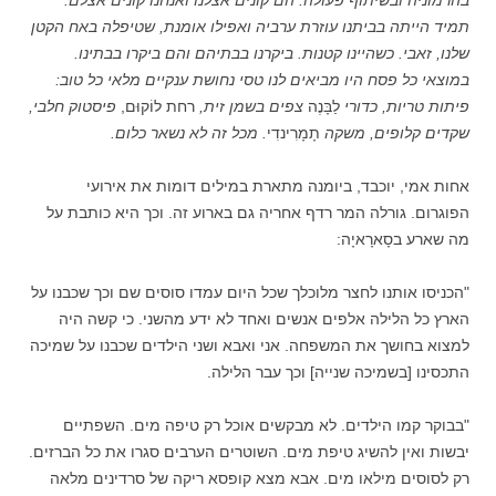
בהרמוניה ובשיתוף פעולה. הם קונים אצלנו ואנחנו קונים אצלם.
תמיד הייתה בביתנו עוזרת ערביה ואפילו אומנת, שטיפלה באח הקטן
שלנו, זאבי. כשהיינו קטנות. ביקרנו בבתיהם והם ביקרו בבתינו.
במוצאי כל פסח היו מביאים לנו טסי נחושת ענקיים מלאי כל טוב:
פיתות טריות, כדורי
לַבָּנֶה
צפים בשמן זית,
רחת לוֹקוּם,
פיסטוק חלבי,
שקדים קלופים, משקה
תָמָרִינדִי
. מכל זה לא נשאר כלום.
אחות אמי, יוכבד, ביומנה מתארת במילים דומות את אירועי
הפוגרום. גורלה המר רדף אחריה גם בארוע זה. וכך היא כותבת על
מה שארע בסָארָאיָה:
"הכניסו אותנו לחצר מלוכלך שכל היום עמדו סוסים שם וכך שכבנו על
הארץ כל הלילה אלפים אנשים ואחד לא ידע מהשני. כי קשה היה
למצוא בחושך את המשפחה. אני ואבא ושני הילדים שכבנו על שמיכה
התכסינו [בשמיכה שנייה] וכך עבר הלילה.
"בבוקר קמו הילדים. לא מבקשים אוכל רק טיפה מים. השפתיים
יבשות ואין להשיג טיפת מים. השוטרים הערבים סגרו את כל הברזים.
רק לסוסים מילאו מים. אבא מצא קופסא ריקה של סרדינים מלאה