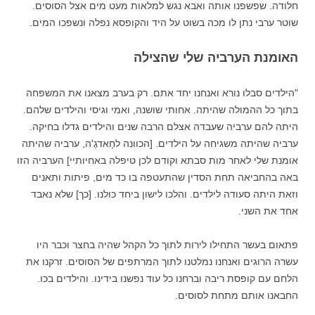
חלודה. שפשפנו אותה ואבא נגש למלאות מעט מים אצל הסוסים.
שוטר ערבי נתן לו מכה בשוט על היד והקופסא נפלה ונשפכו המים.
האומנת הערביה שלי שהצילה
"הילדים סבלו נורא ואנחנו יחד אתם. רק בערב מצאנו את המשפחה
בתוך כל ההמולה שהיתה. אחותי שושנה, ואמי וגיסי והילדים שלהם.
היתה להם ערביה שעבדה אצלם הרבה שנים והילדים גדלו בחיקה.
ערביה שהיתה משגיחה על הילדים. [הכוונה לחָאדגֶ'ה, ערביה שהיתה
אומנת שלי לאחר מות סבתא וקודם לכן טיפלה באחיותיי] הערביה הזו
באה בהחביאה תחת הסדין שהתעטפה בו כד מים, פיתות ותאנים
וזאת היתה סעודה לילדים. והלכו לישון ביחד כולנו. [כך] שלא נאבד
אחד את השני.
פתאום בעשר התחילו לירות לתוך כל הקהל שהיה בחצר וכבר היו
עשרה הרוגים ואנחנו נמלטנו לתוך המרתפים של הסוסים. זרקנו את
הלחם עם קופסת ריבה וברחנו כל עוד נפשנו בידינו. והילדים בכו.
החבאנו אותם מתחת לסוסים.