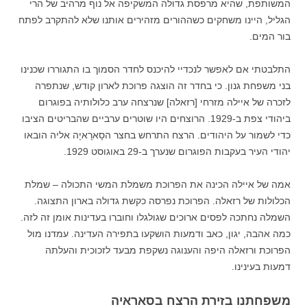
המשותפת, שהיא מרפסת גדולה המשקיפה אל נוף מרהיב של הרי
הגליל, היינו משחקים כשההורים מזהירים אותנו שלא להתקרב לפתח
בור המים.
התלבטתי אם לאפשר לנכדיי להיכנס לחדר הסמוך בו התגוררו שכנינו
בני משפחת גנון. כי בחדר זה הוצגה פרוכת לארון קודש, שנתפרה
לזכרה של איילה מזרחי [רזאלה] שנרצחה ערב כלולותיה בפוגרום
ביהודי צפת ב-1929. הרוצחים היו שוטרים ערביים שהבריטים הציבו
כדי לשמור על היהודים. הרצח התרחש בחצר הסָארָאיָה אליה הובאו
יהודי העיר בעקבות הפוגרום שנערך ב-29 באוגוסט 1929.
אמה של איילה הכינה את הפרוכת משמלת המשי התכולה – שמלת
הכלולות של רזאלה. הפרוכת נפרסה כקשת גדולה בארון התצוגה.
השמלה נחתכה לפסים ארוכים שגולגלו וחוברו בעדינות אומן זה לזה.
כמה אהבה, יגון, כאב ודמעות הושקעו בתפירה העדינה. עמדנו מול
הפרוכת ורזאלה היפה והענוגה נשקפת מבעד לזכוכית והעלתה
דמעות בעינינו.
משפחתנו בזירת הרצח בסאראיה