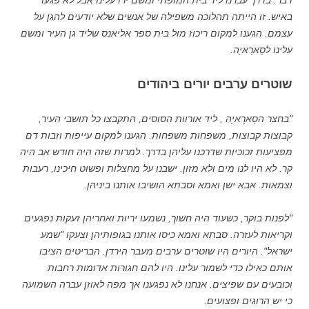
דבר. בדרך עברנו ליד בית המופתי ומשם ירו עלינו אבל לא פגעו
באיש. זו הייתה תהלוכה משפילה של אנשים שלא יודעים להגן על
עצמם. הגענו למקום ריכוז מול בית ספר אליאנס שליד גן העיר ומשם
עלינו לסָארָאיָה.
שוטרים ערבים יורים ביהודים
"בחצר הסָארָאיָה , ליד אורוות הסוסים, התקבצו כל תושבי העיר,
קבוצות קבוצות, משפחות משפחות. הגענו למקום עייפות וזבות דם
מפציעות זכוכיות שדרכנו עליהן בדרך. למרות שזה היה חודש אב היה
קר. לא היו לנו מים ולא מזון. ישבנו על מחצלות ופשוט חיכינו, רעבות
וצמאות. אבא ישן ואמא וסבתא הושיבו אותנו ביניהן.
"לפנות בוקר, כשעוד היה חשוך, נשמעו יריות ואחריהן זעקות נפגעים
וקריאות לעזרה. סבתא ואמא כיסו אותנו בגופותיהן וצעקו "שמע
ישראל". היורים היו שוטרים ערבים מעבר הירדן. הבריטים הציבו
אותם כאילו כדי לשמור עלינו. היו להם חגורות אדומות רחבות
וכובעים עם שפיצים. אנחנו לא נפגענו אך מפה לאוזן עברה השמועה
כי יש הרוגים ופצועים.