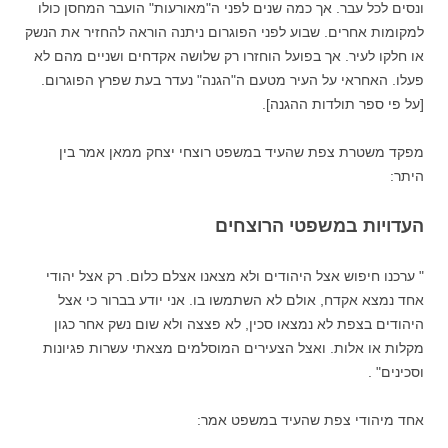
ונסים לכל עבר. אך כמה שנים לפני ה"מאורעות" הועבר המחסן כולו
למקומות אחרים. שבוע לפני הפוגרום ניתנה הוראה להחזיר את הנשק
או חלקו לעיר. אך בפועל הוחזרו רק שלושה אקדחים ושניים מהם לא
פעלו. האחראי על העיר מטעם ה"הגנה" נעדר בעת שפרץ הפוגרום.
[על פי ספר תולדות ההגנה].
מפקד משטרת צפת שהעיד במשפט רוצחי יצחק ממאן אמר בין
היתר:
העדויות במשפטי הרוצחים
" ערכנו חיפוש אצל היהודים ולא מצאנו אצלם כלום. רק אצל יהודי
אחד נמצא אקדח, אולם לא השתמשו בו. אני יודע בברור כי אצל
היהודים בצפת לא נמצאו סכין, לא פצצה ולא שום נשק אחר כגון
מקלות או אלות. ואצל הצעירים המוסלמים מצאתי עשרות פגיונות
וסכינים" .
אחד מיהודי צפת שהעיד במשפט אמר: