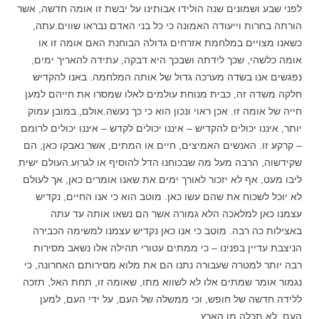
לפני שבע ושמונים שנה הולידו אבותינו על יבשת זו אומה חדשה, אשר
הורתה בחרות וייעודה האמונה כי כל בני האדם נבראו שווים.עתה,
כשאנו מצויים במלחמת אזרחים גדולה הבוחנת האם אומה זו או
אומה כלשהי, שכך לידתה ושבכך היא דבקה, עתידה להאריך ימים,
נפגשים אנו בשדה מערכה גדול של אותה המלחמה. באנו להקדיש
חלקה משדה זה, כבית מנוחת עולמים לאלו שמסרו את חייהם למען
חייה של אומה זו. אכן ראוי ונכון הוא כי כך נעשה.אולם, במובן עמוק
יותר, איננו יכולים להקדיש – איננו יכולים לקדש – איננו יכולים לרומם
– קרקע זו. האנשים האמיצים, חיים או המתים, אשר נאבקו כאן, הם
שקידשוה, הרבה מעל מה שבכוחנו הדל להוסיף או לגרוע.העולם ישית
ליבו מעט, אף לא יזכור לאורך ימים את שאנו אומרים כאן, אך לעולם
לא יוכל לשכוח את שהם עשו כאן. מוטב הוא כי אנו החיים, נקדיש
עצמנו כאן למלאכה הלא גמורה אשר הם נשאו אותה עד עתה
באצילות כה רבה. מוטב כי אנו כאן נקדיש עצמנו למשימה הכבירה
הניצבת עדיין בפנינו – כי ממתים עטורי תהילה אלו נשאב מסירות
רבה יותר למטרה שעבורה נתנו הם את מלוא מסירותם האחרונה, כי
נגמור אומר שמתים אלו לא לשווא מתו, שאומה זו, תחת האל, תזכה
ללידה חדשה של חופש, וכי ממשלה של העם, על ידי העם, למען
העם, לא תכלה מן הארץ.