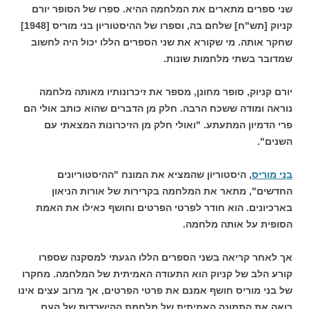
שני ספרים מתארים את המלחמה ההיא. ספרו של הסופר יורם
קניוק [תש"ח] שלחם בה, וספרו של ההיסטוריון בני מוריס [1948]
שחקר אותה. מי שקורא את שני הספרים הללו יכול היה לחשוב
שמדובר בשתי מלחמות שונות.
יורם קניוק, סופר מחונן, מספר את זיכרונותיו מאותה מלחמה
נוראה ומודה ששכח הרבה. חלק מן הדברים שהוא כותב אולי הם
פרי הדמיון המתעתע. "ואולי חלק מן הזיכרונות המצאתי עם
השנים".
בני מוריס
, היסטוריון שהמציא את המונח "ההיסטוריונים
החדשים", מתאר את המלחמה בקרירות של אורות הניאון
בארכיונים. הוא חודר לפרטי הפרטים וחושף כאילו את האמת
הסופית על אותה מלחמה.
אך לאחר קריאה בשני הספרים הללו הגעתי למסקנה שספרו
קורע הלב של קניוק הוא התעודה האמיתית של המלחמה. מחקרו
של בני מוריס חושף אמנם את פרטי הפרטים, אך מרוב עצים אינו
רואה את התמונה האמיתית של מלחמת ההישרדות של העם