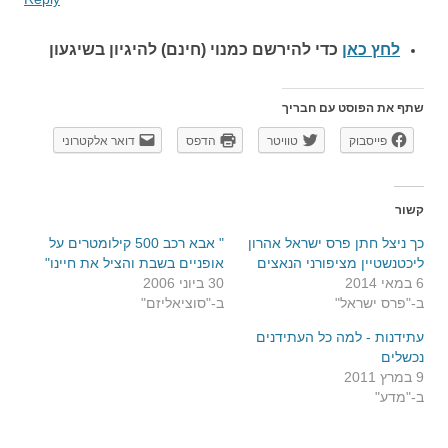
לחץ כאן
כדי להירשם כ
מנוי (חינם) להיגיון בשיגעון
שתף את הפוסט עם חבריך
פייסבוק
טוויטר
הדפס
דואר אלקטרוני
קשור
כך ניצל חתן פרס ישראל אהרון
" אבא רכב 500 קילומטרים על
ליכטנשטיין מציפורני הנאצים
אופניים בשבת והציל את חיינו"
6 במאי 2014
30 ביוני 2006
ב-"פרס ישראל"
ב-"סוציאליזם"
עתידנות - למה כל העתידנים
נכשלים
9 במרץ 2011
ב-"מדע"