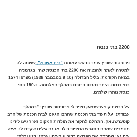
2200 בתי כנסת
פרופסור שוורץ עומד בראש עמותת
"בית אשכנז",
ששמה לה
למטרה לאתר ולהנציח את 2200 בתי הכנסת שהיו בגרמניה
במאה הקודמת. בליל הבדולח (9-10 בנובמבר 1938) נשרפו 1574
בתי כנסת. היתר נהרסו ברובם במהלך המלחמה. כ-150 בתי
כנסת נותרו שלמים.
על פרשת קופערשטאק סיפר לי פרופסור שוורץ: "במהלך
עבודתנו על תעוד בתי הכנסת שחרבו הגענו לבית הכנסת של הרב
קופערשטאק. התחלנו לחקור את תולדות המקום ואז הגיעו לידינו
מסמכים שמהם התגבש הסיפור כולו. אז גם גילינו שקדם לנו איזה
עיתונאי שפרסם את הפרשה כקוריוז בעיתון גרמני קטן ובלתי