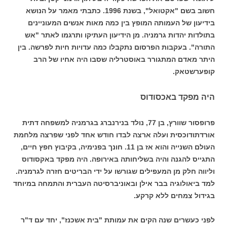
חשוב בשם "אקטואל", בשנת 1996. כתבתי מאמר על הנושא
בידיעון של העמותה המופץ בין כמה מאות אנשים המעוניינים
בתולדות יהדות גרמניה. מן הידיעון העתיקו ותרגמו לאתר "אש
התורה". בעקבות הפרסום נתקבלו כמה עדויות חיות לפרשה. בין
היתר מאדם המתגורר באוסטרליה שסבו היה אחיו של הרב
קופערשטאק.
היה מפקד באכסודוס
פרופסור שוורץ, בן 77, נולד בנירנברג בגרמניה למשפחה דתית
אורדתודוכסית ועלה ארצה לבדו חודש אחד לפני שפרצה מלחמת
העולם השנייה והוא אז בן 11. חונך בפנימיה, בקיבוץ חפץ חיים,
התגייס להגנה והיה בשליחותה באירופה. היה מפקד באקסודוס
וליווה חלק מן המעפילים שגורשו על ידי הבריטים חזרה לגרמניה.
למד ביאולוגיה בבר אילן ובאוניברסיטה העברית והתמחה במיוחד
בגידול צמחים ללא קרקע.
לפני כעשרים שנה הקים את עמותת "בית אשכנז", יחד עם ד"ר