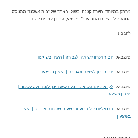
מרתק במיוחד. הערה קטנה: בשולי האתר של "בית אשכנז" מתנוסס
הסמל של "ועידת התביעות". משמע, הם כן עוזרים להם…
↓
להגיב
פינגבאק:
יום הזיכרון לשואה ולגבורה | היגיון בשיגעון
פינגבאק:
יום זיכרון לשואה ולגבורה | היגיון בשיגעון
פינגבאק:
לקראת יום השואה – כל הקישורים, לזכור ולא לשכוח |
היגיון בשיגעון
פינגבאק:
הבנאליות של הרוע והרשעות של חנה ארנדט | היגיון
בשיגעון