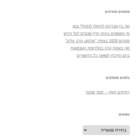
פוסטים אחרונים
מה בין אברהם לינקולן לנפתלי בנט
מי האשמים בעינוי הדין שנגרם לגל הירש
פוגרום 1929 בצפת "עולמנו חרב עלינו"
מה באמת קרה במלחמת העצמאות
ביום הזיכרון לשואה כל הקישורים
בלוגים מומלצים
רְסִיסִים מִמֶנִי – תמר שכטר
נושאים
נושאים