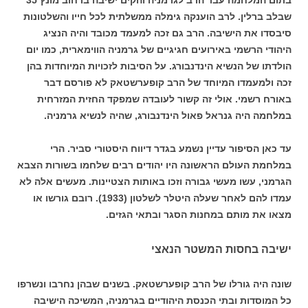
בתום המלחמה עבר הרב לגרמניה והקים ישיבה ברחוב מונץ 35
שבלב ברלין. לרב הוענקה גימלה ממשלתית לכל חייו והשלטונות
סיבסדו את הישיבה. הרב גם זכה למעמד מכובד והיה הנציג
היהודי הרשמי באירועים חגיגיים של גרמניה הווימארית, כמו יום
הולדתו של הנשיא הינדנבורג. על הסיבות לזכויות המיוחדות בהן
זכה ולמעמדו המיוחד של הרב קופערשטאק לא פורסם דבר
באורח רשמי. אולי זה קשור לעובדה שמפקד החזית המזרחית
במלחמה היה גנראל פאול הינדנבורג, שהיה לנשיא גרמניה.
עד כאן הסיפור עדיין נשמע בגדר דיווח היסטורי סביר. הרי
במלחמת העולם הראשונה היו יהודים רבים שלחמו בשורות הצבא
הגרמני, עשו מעשי גבורה וזכו באותות הצטיינות. מעשים אלה לא
עמדו להם לאחר שעלה היטלר לשלטון (1933). רובם גורשו או
מצאו את מותם במחנות הסגר ובתאי הגזים.
ישיבה בחסות המשטר הנאצי
שונה היה גורלו של הרב קופערשטאק. בשנים שבהן נחרבו ונשרפו
כל המוסדות ובתי הכנסת היהודיים בגרמניה, המשיכה הישיבה