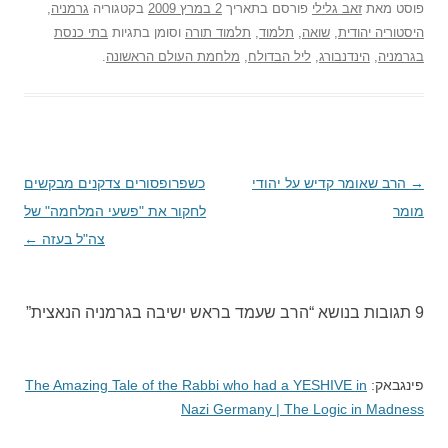
פוסט
מאת
זאב גלילי
פורסם בתאריך
2 במרץ 2009
בקטגוריה
גרמניה
,
היסטוריה יהודית
,
שואה
,
תלמוד
,
תלמוד תורה
וסומן בתגיות
בתי כנסת
בגרמניה
,
הינדנבורג
,
ליל הבדולח
,
מלחמת העולם הראשונה
.
→
ניווט
הרב שאומר קדיש על יהודי
כשפרופסורים צדקנים מבקשים
מומר
בפוסטים
לחקור את "פשעי המלחמה" של
צה"ל בעזה
←
9 תגובות בנושא “
הרב שעמד בראש ישיבה בגרמניה הנאצית
”
פינגבאק:
The Amazing Tale of the Rabbi who had a YESHIVE in
Nazi Germany | The Logic in Madness