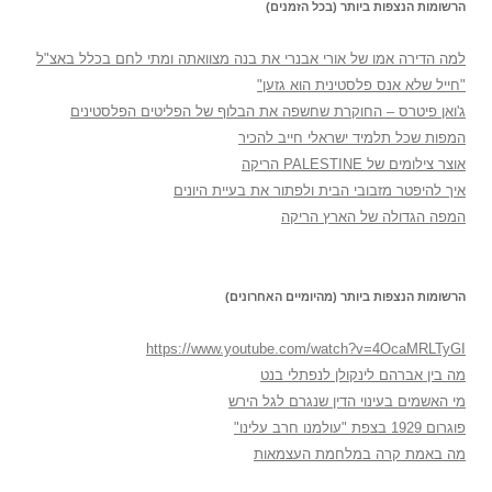
הרשומות הנצפות ביותר (בכל הזמנים)
למה הדירה אמו של אורי אבנרי את בנה מצוואתה ומתי לחם בכלל באצ"ל
"חייל שלא אנס פלסטינית הוא גזען"
ג'ואן פיטרס – החוקרת שחשפה את הבלוף של הפליטים הפלסטינים
המפות שכל תלמיד ישראלי חייב להכיר
אוצר צילומים של PALESTINE הריקה
איך להיפטר מזבובי הבית ולפתור את בעיית היונים
המפה הגדולה של הארץ הריקה
הרשומות הנצפות ביותר (מהיומיים האחרונים)
https://www.youtube.com/watch?v=4OcaMRLTyGI
מה בין אברהם לינקולן לנפתלי בנט
מי האשמים בעינוי הדין שנגרם לגל הירש
פוגרום 1929 בצפת "עולמנו חרב עלינו"
מה באמת קרה במלחמת העצמאות