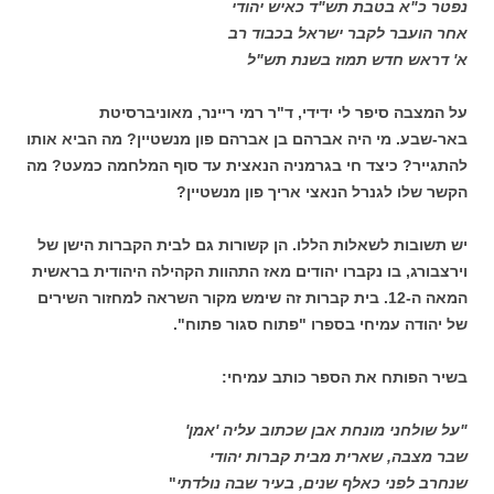
נפטר כ"א בטבת תש"ד כאיש יהודי
אחר הועבר לקבר ישראל בכבוד רב
א' דראש חדש תמוז בשנת תש"ל
על המצבה סיפר לי ידידי, ד"ר רמי ריינר, מאוניברסיטת
באר-שבע. מי היה אברהם בן אברהם פון מנשטיין? מה הביא אותו
להתגייר? כיצד חי בגרמניה הנאצית עד סוף המלחמה כמעט? מה
הקשר שלו לגנרל הנאצי אריך פון מנשטיין?
יש תשובות לשאלות הללו. הן קשורות גם לבית הקברות הישן של
וירצבורג, בו נקברו יהודים מאז התהוות הקהילה היהודית בראשית
המאה ה-12. בית קברות זה שימש מקור השראה למחזור השירים
של יהודה עמיחי בספרו "פתוח סגור פתוח".
בשיר הפותח את הספר כותב עמיחי:
"על שולחני מונחת אבן שכתוב עליה 'אמן'
שבר מצבה, שארית מבית קברות יהודי
שנחרב לפני כאלף שנים, בעיר שבה נולדתי
"