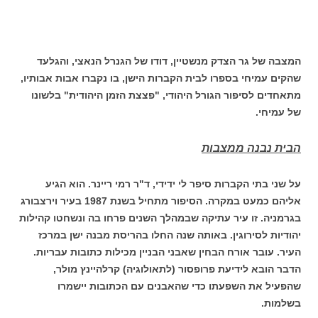
המצבה של גר הצדק מנשטיין, דודו של הגנרל הנאצי, והגלעד
שהקים עמיחי בספרו לבית הקברות הישן, בו נקברו אבות אבותיו,
מתאחדים לסיפור הגורל היהודי, "פצצת הזמן היהודית" בלשונו
של עמיחי.
הבית נבנה ממצבות
על שני בתי הקברות סיפר לי ידידי, ד"ר רמי ריינר. הוא הגיע
אליהם כמעט במקרה. הסיפור מתחיל בשנת 1987 בעיר וירצבורג
בגרמניה. זו עיר עתיקה שבמהלך השנים פרחו בה ונשחטו קהילות
יהודיות לסירוגין. באותה שנה החלו בהריסת מבנה ישן במרכז
העיר. עובר אורח הבחין שאבני הבניין מכילות כתובות עבריות.
הדבר הובא לידיעת פרופסור (לתאולוגיה) קרלהיינץ מולר,
שהפעיל את השפעתו כדי שהאבנים עם הכתובות יישמרו
בשלמות.