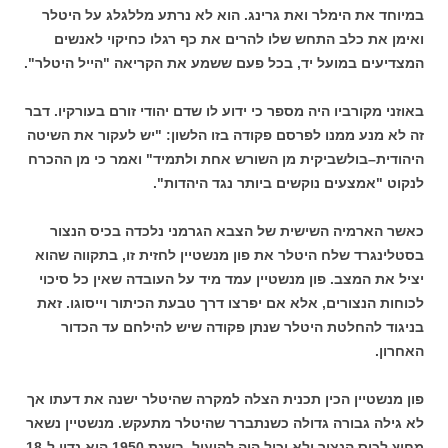
במיוחד את הימלר ואת גרינג. הוא לא נרתע מללגלג על היטלר
ואימן את כלב התחש שלו להרים את כף רגלו כחיקוי לאנשים
המצדיעים במועל יד, בכל פעם ששמע את הקריאה "הייל היטלר".
באוזני מקורביו היה מספר כי ידוע לו שדם יהודי זורם בעורקיו. דבר
זה לא מנע ממנו לפרסם פקודה בזו הלשון: "יש לעקור את השיטה
היהודית–בולשביקית מן השורש אחת ולתמיד" ואמר כי מן ההכרח
לנקוט "אמצעים נוקשים ביותר נגד היהדות".
כאשר הארמיה השישית של הצבא הגרמני נלכדה בכיס הנצור
בסטלינגרד שלח היטלר את פון מנשטיין לחזית זו, בתקווה שהוא
יציל את המצב. פון מנשטיין עמד מיד על העובדה שאין כל סיכוי
לכוחות הנצורים, אלא אם יפרצו דרך טבעת הכיתור וייסוגו. זאת
בניגוד להחלטת היטלר שנתן פקודה שיש להילחם עד הכדור
האחרון.
פון מנשטיין הכין תכנית הצלה למקרה שהיטלר ישנה את דעתו אך
לא גילה גבורה גדולה כשנתברר שהיטלר מתעקש. מנשטיין נשאר
מחוץ לכיס הנצור ולא יכול היה להועיל. בשנת 1950 הוא נדון ל-18