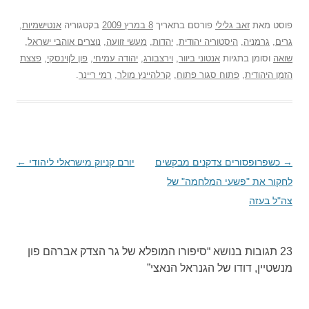
פוסט
מאת
זאב גלילי
פורסם בתאריך
8 במרץ 2009
בקטגוריה
אנטישמיות
,
גרים
,
גרמניה
,
היסטוריה יהודית
,
יהדות
,
מעשי זוועה
,
נוצרים אוהבי ישראל
,
שואה
וסומן בתגיות
אנטוני ביוור
,
וירצבורג
,
יהודה עמיחי
,
פון לןוינסקי
,
פצצת
הזמן היהודית
,
פתוח סגור פתוח
,
קרלהיינץ מולר
,
רמי ריינר
.
→
ניווט
כשפרופסורים צדקנים מבקשים
יורם קניוק מישראלי ליהודי
←
בפוסטים
לחקור את "פשעי המלחמה" של
צה"ל בעזה
23 תגובות בנושא “
סיפורו המופלא של גר הצדק אברהם פון
מנשטיין, דודו של הגנראל הנאצי
”