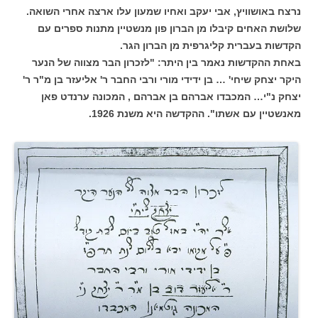
נרצח באושוויץ, אבי יעקב ואחיו שמעון עלו ארצה אחרי השואה.
שלושת האחים קיבלו מן הברון פון מנשטיין מתנות ספרים עם
הקדשות בעברית קליגרפית מן הברון הגר.
באחת ההקדשות נאמר בין היתר: "לזכרון הבר מצווה של הנער
היקר יצחק שיחי' … בן ידידי מורי ורבי החבר ר' אליעזר בן מ"ר ר'
יצחק נ"י… המכבדו אברהם בן אברהם , המכונה ערנדט פאן
מאנשטיין עם אשתו". ההקדשה היא משנת 1926.