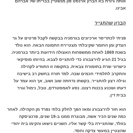
אותה גיורת בא הברון ארנסט פון מנשטיין בבריתו של אברהם
אבינו.
הברון שהתגייר
פניתי לכתריסר ארכיונים בגרמניה בבקשה לקבל פרטים על גר
הצדק ומן החומר שקיבלתי מצטיירת התמונה הבאה. הוא נולד
בשנת 1869 לאחת ממשפחות האצולה הידועות ביותר בגרמניה.
בגיל 21 הגיע לוירצבורג כדי להתגייס לצבא. בהיותו מוסיקאי
כישרוני שרת בתזמורת צבאית. בתקופה זו התוודע לקהילה
והתקרב לתלמידי חכמים שבה. למד תורה בחשק רב בישיבה
וגילה רצון להתגייר. בקשתו נדחתה שוב ושוב, אך הוא עמד על
דעתו ושכנע בכנות רצונו. נסע לאמסטרדם, טבל, נימול וגויר
בבית דין.
הוא חזר לוירצבורג ומאז הפך לחלק בלתי נפרד מן הקהילה. לאחר
כמה שנים הכיר אשה, מבוגרת ממנו ב-19 שנים, פרנציסקה
בזולד, שהתגיירה בלי קשר אליו. השניים נישאו והקימו בית יהודי
שהצטיין במעשי צדקה וחסד.