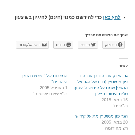
לחץ כאן
כדי להירשם כ
מנוי (חינם) להיגיון בשיגעון
שתף את הפוסט עם חבריך
פייסבוק
טוויטר
הדפס
דואר אלקטרוני
קשור
גר הצדק אברהם בן אברהם
המצבות של " פצצת הזמן
פון מנשטיין [דודו של הגנראל
היהודית"
הנאצי] שמת על קידוש ה' עטוף
1 באפריל 2005
טלית ועטור תפילין
ב-"אישים פוליטיים"
15 במאי 2018
ב-"גרים"
הגר פון מנשטיין מת על קידוש
20 במאי 2005
רשומה דומה