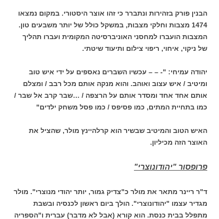
הבנין פורק בזהירות ונתברר כי זהו אוצר היסטורי. במקום נמצאו
1474 מצבות וחלקי מצבות, במשקל כולל של יותר משבעים טון.
המצבות הועברו למחסני האוניברסיטה המקומית ועברו תהליך
של ניקוי, איחוי, ריפוי צילום ותיעוד שיטתי.
יהודה עמיחי: "- – – עכשיו השברים נאספים על ידי איש טוב
ומיטיב / איש עצוב ואוהב. והוא מנקה אותם מכל רבב / ומצלם
אותם אחד אחד ומסדר אותם על הרצפה / …שבר קרב אל שבר /
כמו בתחיית המתים, כמו פסיפס / כמו פסל משחק ילדים"
האיש הטוב והמיטיב שבשיר הוא קרלהיינץ מולר, שהציל את
האוצר הזה מכיליון.
פרופסור "יהודונוצרי"
ד"ר ריינר מתאר את מולר כ"צדיק גמור, יותר יהודי מנוצרי". מולר
מגדיר עצמו "יהודונוצרי". הולך ביום ראשון לכנסיה ובשבת
מתפלל בבית כנסת. הוא קורא (אבל לא מדבר) עברית ו"הספריה