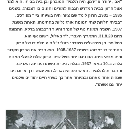
"אבי, יהודה פרידמן, היה תלמידו המובהק ובן בית בביתו. הוא למד
אצל הרוזן בבית המדרש הגבוה למורים וחזנים בוירצבורג, בשנים
1935 – 1931. הרוזן לימד שם ציור והיה בשעתו צייר מפורסם.
"בביתי תלויות שתי תמונות אורגינליות בחתימתו. האחת משנת
1907. השניה תמונת נוף של הנהר והעיר וירצבורג ברקע. התמונה
מיום 31.8.20. התאריך העברי, י"ז באלול, רשום אף הוא.
רחל פרי חן מירושלים סיפרה: בעלי ז"ל היה תלמידו של הרוזן
בסמינר בוירצבורג בשנים 1935-1937. הוא הכיר את הברון מקרוב
והיה מבאי ביתו. הם ניגנו יחד בשלישיה. הרוזן שלח לבעלי המנוח
גלויה ב-10 במאי 1937. בגלויה ניכרת גישתו העדינה האדיבה
והחברית לתלמידו. האיש הזה היה גדול. הוא עשה דרך ארוכה עד
שנהיה אחד מאתנו ובמיוחד אחר כך כשחי חיים יהודיים שלמים
יחד עם אשתו".