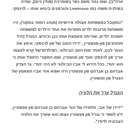
ארה"ב). שמו נגזר משם כפר בפומרניה (פולין כיום), שהיה
בפולנית משהו כמו Lewinsco והגרמנים ביטאו אותו – לוינסקי.
"כמקובל במשפחות אצולה אירופיות (מנהג רומאי במקור), היו
משפחות מרובות ילדים מוסרות את אחד הילדים למשפחה
חשוכת ילדים, שהייתה מאמצת אותו כבן וכיורש. הגנרל (חיל
תותחנים) פון-מנשטיין , ידידו הטוב של פון לוינסקי, אימץ את
הנער לבנו, לאחר מות האב הביולוגי. הפילדמרשל קרא לעצמו
אריך פון לוינסקי אונד פון מנשטיין. שמו המקורי החשיד אותו כי
הוא יהודי, ככל הידוע לי אביו הביולוגי לא היה יהודי. גר הצדק
אברהם בן אברהם פון מנשטיין היה אפוא אחי אביו המאמץ של
הגנרל פון מנשטיין.
הגנרל ערך את הלוויה
"ידידו של אבי, תלמידו של הגר אברהם בן אברהם פון מנשטיין,
ידע לספר כי גנרל פון מנשטיין עצמו הוא שערך את הלוויה
הצבאית לדודו".