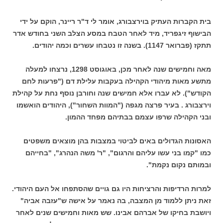
בית הקברות העתיק בוירצבורג, אומר לי ד"ר ריינר, הוקם על ידי
הבישוף זיגפריד, מיד לאחר הטבח במסע הצלב השני בחודש אדר
תתקז (פברואר 1147). בשנה זו נטבחו עשרים וכמה יהודים.
מאה וחמישים שנה לאחר מכן, באוגוסט 1298, נרצחו למעלה
מתשע מאות מיהודי הקהילה בעקבות עלילת דם ("פרעות לחם
הקודש"). לא עברו אלא חמישים שנה וחורבן נוסף נחת על קהילת
וירצבורג . בעיר פרצה מגפה ("המוות השחור"), היהודים הואשמו
ובני הקהילה שרפו עצמם בבתיהם מפחד ההמון.
האסונות הגדולים באים לביטוי במצבות בהן מוצאים משפטים
כמו "קמו בני עשו עליהם והרגום", "ר' משה הנהרג", "בחייהם
ובמותם נקום נקמת".
למרות הרדיפות והרציחות היו גם גויים שהסתפחו אל העם היהודי.
זאת ניתן ללמוד מן המצבה, בה נאמר על אישה ש"עזבה אביה"
ויושבת בחיקו של אברהם אבינו. שש מאות וחמישים שנים לאחר