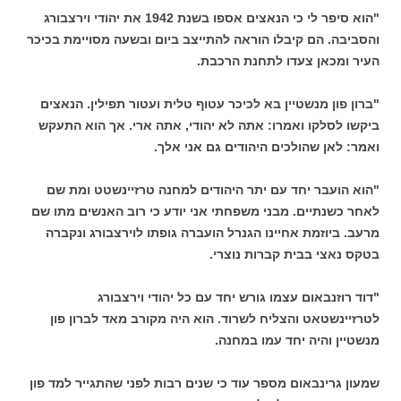
"הוא סיפר לי כי הנאצים אספו בשנת 1942 את יהודי וירצבורג
והסביבה. הם קיבלו הוראה להתייצב ביום ובשעה מסויימת בכיכר
העיר ומכאן צעדו לתחנת הרכבת.
"ברון פון מנשטיין בא לכיכר עטוף טלית ועטור תפילין. הנאצים
ביקשו לסלקו ואמרו: אתה לא יהודי, אתה ארי. אך הוא התעקש
ואמר: לאן שהולכים היהודים גם אני אלך.
"הוא הועבר יחד עם יתר היהודים למחנה טרזיינשטט ומת שם
לאחר כשנתיים. מבני משפחתי אני יודע כי רוב האנשים מתו שם
מרעב. ביוזמת אחיינו הגנרל הועברה גופתו לוירצבורג ונקברה
בטקס נאצי בבית קברות נוצרי.
"דוד רוזנבאום עצמו גורש יחד עם כל יהודי וירצבורג
לטרזיינשטאט והצליח לשרוד. הוא היה מקורב מאד לברון פון
מנשטיין והיה יחד עמו במחנה.
שמעון גרינבאום מספר עוד כי שנים רבות לפני שהתגייר למד פון