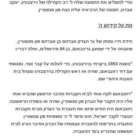
וכדי להשלים את התמונה שלח לי רב הקהילה של וירצבורג, יעקב
אברט, תמונה של הרביעיה עליה נצח פון מנשטיין.
מת על קידוש ה'
חידת חייו ומותו של גר הצדק אברהם בן אברהם פון מנשטיין,
פוענחה על ידי שמעון גרינבאום, בן 84 מירושלים, ואלה דבריו:
"בשנת 1953 ביקרתי בוירצבורג, כדי לעלות על קבר אמי. נפגשתי
עם דוד רוזנבאום, שהיה אז ראש הקהילה בוירצבורג ומנהל בית
האבות היהודי שם.
"רוזנבאום לקח אותי לבית הקברות והדבר הראשון שהביא אותי
אליו היה הקבר של הברון פון מנשטיין, שהיה אז בשורה הראשונה.
רוזנבאום היה האיש שיזם את העברת גר הצדק מבית הקברות
הנוצרי לקבר ישראל. הוא סיפר לי כי משפחת פון מנשטיין
התנגדה בחריפות להעברת עצמותיו של הברון והדבר הגיע לבית
המשפט שהכריע בעד ההעברה.