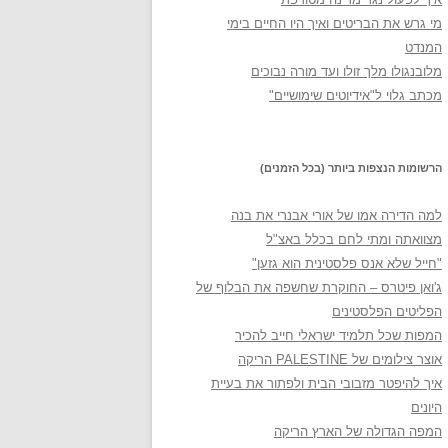
מי גרש את הבריטים ואיך היו החיים בימי
המנדט
מלובנגולו מלך זולו ועד מורה נבוכים
מכתב גלוי ל"אידיוטים שימושיים"
הרשומות הנצפות ביותר (בכל הזמנים)
למה הדירה אמו של אורי אבנרי את בנה
מצוואתה ומתי לחם בכלל באצ"ל
"חייל שלא אנס פלסטינית הוא גזען"
ג'ואן פיטרס – החוקרת שחשפה את הבלוף של
הפליטים הפלסטינים
המפות שכל תלמיד ישראלי חייב להכיר
אוצר צילומים של PALESTINE הריקה
איך להיפטר מזבובי הבית ולפתור את בעיית
היונים
המפה הגדולה של הארץ הריקה