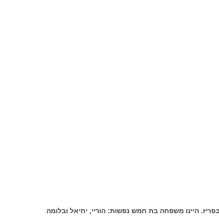
בשנת 1939 התגוררנו בפריז. היינו משפחה בת חמש נפשות: הוריי, יחיאל ובלומה