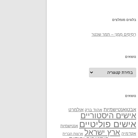
בלוגים מומלצים
רְסִיסִים מִמֶנִי – תמר שכטר
נושאים
נושאים
נושאים
אבטואנטישמיות
אולמרט
אהוד ברק
אישים היסטוריים
אישים פוליטיים
אנטישמיות
ארץ ישראל
אקדמיה
ארצות הברית