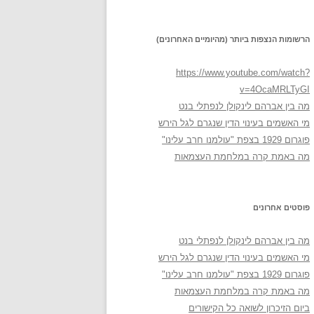
הרשומות הנצפות ביותר (מהיומיים האחרונים)
https://www.youtube.com/watch?
v=4OcaMRLTyGI
מה בין אברהם לינקולן לנפתלי בנט
מי האשמים בעינוי הדין שנגרם לגל הירש
פוגרום 1929 בצפת "עולמנו חרב עלינו"
מה באמת קרה במלחמת העצמאות
פוסטים אחרונים
מה בין אברהם לינקולן לנפתלי בנט
מי האשמים בעינוי הדין שנגרם לגל הירש
פוגרום 1929 בצפת "עולמנו חרב עלינו"
מה באמת קרה במלחמת העצמאות
ביום הזיכרון לשואה כל הקישורים