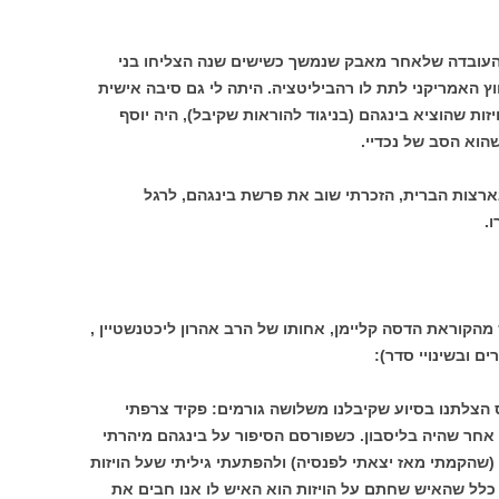
 העובדה שלאחר מאבק שנמשך כשישים שנה הצליחו בני
האמריקני לתת לו רהביליטציה. היתה לי גם סיבה אישית
יזות שהוציא בינגהם (בניגוד להוראות שקיבל), היה יוסף
הוא הסב של נכדיי.
ארצות הברית, הזכרתי שוב את פרשת בינגהם, לרגל
.
הקוראת הדסה קליימן, אחותו של הרב אהרון ליכטנשטיין ,
ים ובשינויי סדר):
 הצלתנו בסיוע שקיבלנו משלושה גורמים: פקיד צרפתי
אחר שהיה בליסבון. כשפורסם הסיפור על בינגהם מיהרתי
הקמתי מאז יצאתי לפנסיה) ולהפתעתי גיליתי שעל הויזות
 כלל שהאיש שחתם על הויזות הוא האיש לו אנו חבים את