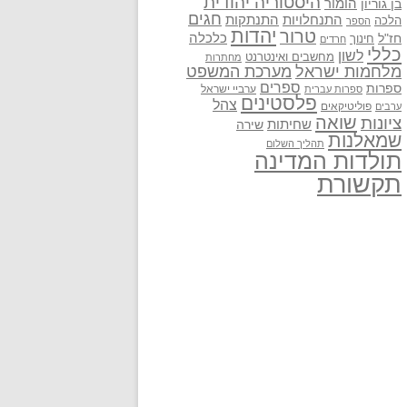
היסטוריה יהודית
בן גוריון
הומור
חגים
התנתקות
התנחלויות
הלכה
הספר
יהדות
טרור
חז"ל
כלכלה
חינוך
חרדים
כללי
לשון
מחשבים ואינטרנט
מחתרות
מלחמות ישראל
מערכת המשפט
ספרים
ספרות
ערביי ישראל
ספרות עברית
פלסטינים
צהל
פוליטיקאים
ערבים
שואה
ציונות
שחיתות
שירה
שמאלנות
תהליך השלום
תולדות המדינה
תקשורת