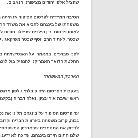
שהציל אלפי יהודים מציפורני הנאצים.
הסיבה המיידית לפרסום הסיפור אז היתה
משפחתו של בינגהם להביא את משרד החוץ 
לאותו פרסום. בין הילדים שניצלו, תודות לו
שכטר, לעתיד הרב יוסף שכטר משיקאגו, ש
לפני שבועיים, במאמרי על האנטישמיות ב
החלטת הדואר האמריקני להנפיק בול לזכרו
הארכיון המשפחתי
בעקבות הפרסום הזה קיבלתי טלפון מרגש מ
ראש ישיבת אור עציון, ואלה דבריה (בקיצור
עד פרסום הסיפור על בינגהם תלינו את נס
גבוה, קרוב משפחה בארצות הברית וקרוב 
לבדוק את המסמכים שבארכיון המשפחתי (ש
שלנו חתום חירם בינגהם. עד כה לא ידענו