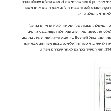
ליכטנשטיין, אחותי הגדולה שושנה בת 8, אחי אהרון בן 6 ואני שהייתי בת 4. אבא החליט שכולנו נברח.
בקת והוכנס להסגר בבית חולים. אבא הוציא אותו משם
אחר מכן נפלה פריז.
ון ממשלת הבובות של וישי. עוד לא ידעו אז הרבה על
לט את נפשנו מאירופה. הוא תלה תקוות בשני גורמים.
האחד היה פקיד גבוה במשרד החינוך הצרפתי, שמו בוהל (L Boehel). אבא סייע לאותו פקיד, בתרגום
עדו לרשת בתי ספר של אליאנס בצפון אפריקה. אבא עשה