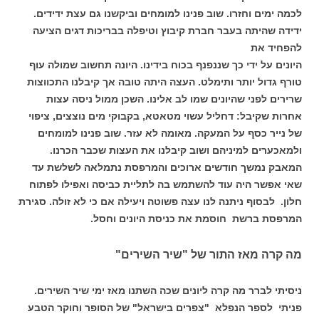
לכמה ימים וחזרו. שוב פנינו למומחים וביקשנו גם עצת ידידים.
ידידה שהיתה בעבר חברת קיבוץ וטיפלה בבריכות דגים הציעה
להפחיד את
היונים על ידי כך שננפנף בכוח בידינו. היונה תחשוב שמולה עוף
טורף גדול יותר ותימלט. העצה היתה טובה אך קיבלנו התכווצות
שרירים לפני שהיונים שמו לב אלינו. השכן ממול ניסה עצות
אחרות שקיבל: דחליל עשוי מטאטא, בקבוקי מים נוצצים, ציפוי
של נייר כסף על המעקה. מאומה לא עזר. שוב פנינו למומחים
ולמאכערים למיניהם ושוב קיבלנו את העצות שכבר הכרנו.
המאבק נמשך חודשים ארוכים והמרפסת נתמלאה לשלשת עד
שאי אפשר היה עוד להשתמש בה לתליית כביסה ואפילו לפתוח
חלון. לבסוף ניתנה לנו עצה פשוטה ויעילה אם כי לא זולה. סגירת
המרפסת ברשת חוסמת את כניסת היונים וחסל.
מה קרה מאז התור של "שיר השירים"
ניסיתי לברר מה קרה ליונים שכה השתנו מאז ימי שיר השירים.
פניתי לספר הנפלא "צפרים בישראל" של הסופר וחוקר הטבע