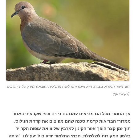
תור העיר הנקרא צוצלת. היא אינה זהה ליונה התנ"כית והובאה לארץ על ידי ערבים
(ויקישיתוף)
אך החמור מכל הם מביאים עמם גם כינים וכפי שקראתי באחד
ממדורי הבריאות קיימת סכנה שהם מפיצים את קדחת הנילוס.
תוך זמן קצר הופך אזור הקינון למרבץ של צואת עופות הקרויה
בלשון המקורות לשלשלת. חכמי התלמוד יודעים לייעץ לנו "היתה