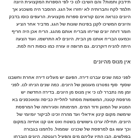
תידבק ותמות? והם השיבו לנו כי לפי הספרות המקצועית היונה
תלמד לקח וחברותיה לא יחזרו אל הגג. ההסבר היה משכנע אך
היונים כנראה אינם קוראים ספרות מקצועית. הרעפים כוסו בדבק
והיונים המשיכו לקנן בפינות שונות של הגג. מדביר אחר הציע
חומר דוחה יונים שריחו מבריח אותם מהגג. הריח אכן היה חריף
וכמעט הבריח אותנו מן הבית. היונים לא התרשמו. ועוד הצעה
היתה להניח דוקרנים. גם תרופה זו עזרה כמו כוסות רוח למת.
אין מנוס מהיונים
לפני כמה שנים עברנו דירה. הפעם יש מעלינו דירה אחרת וחשבנו
שסוף סוף נפטרנו מעונשן של היונים. כמה שנים הניחו לנו. לפני
זמן מה נתברר לנו כי אין מנוס מן היונים. בדירה החדשה יש
מרפסת קטנה, המשמשת מסתור לתליית כביסה ומאוכסנים בא
המנוע של המזגן ודוד המים. חמימותה וסגירותה של המרפסת
שימשה מקום קינון אידאלי ועד מהרה זכינו לביקור יומיומי של
היונים. תחילה ערכו גישושים בשטח ואט אט קנו אחיזה במקום
וכך עשו גם למרפסת של שכנינו שממול. נלחמנו בגבורה
בפולשים. הבן התיז עליהם מים והפעיל רוגטקה. היונים הוברחו