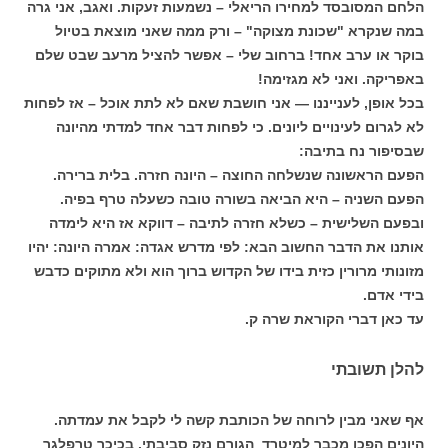
הלחם המסובסד למחירו הריאלי – נשמעות זעקות. ואגב, אני גרה
במה שנקרא "שכונת מצוקה" – ורק ממה שאני מוצאת בטיול
בוקר או ערב אחד! ברחוב שלי – אפשר להציל מרעב שבט שלם
באפריקה. ואני לא מגזימה!
בכל אופן, לענייננו — אני חושבת שאם לא לתת אוכל – אז לפחות
לא לגרום לעינויים ליונים. כי לפחות דבר אחד למדתי מהיונה
שבסיפור נח בתיבה:
הפעם הראשונה שנשלחה החוצה – היונה חזרה. בלית ברירה.
הפעם השניה – היא הביאה בשורה טובה כשעלה טרף בפיה.
ובפעם השלישית – כשלא חזרה לתיבה – דווקא אז היא לימדה
אותנו את הדבר החשוב הבא: לפי מדרש אגדה: אמרה היונה: יהיו
מזונותי מרורין כזית בידו של הקדוש ברוך הוא ולא מתוקים כדבש
בידי אדם.
עד כאן דברי הקוראת שרה ק.
להלן תשובתי
אף שאני מבין לרוחה של הכותבת קשה לי לקבל את עמדתה.
היונים הפכו מכבר למיטרד הגורם נזק סביבתי. בכיכר טרפלגר