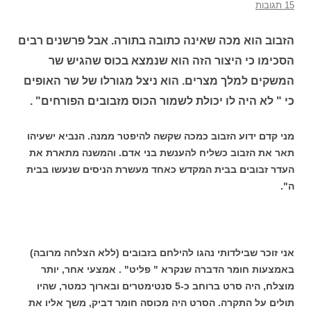
15 תגובות
הזבוב הוא מכה שאינה כתובה בתורה. אבל פרשנים רבים
הסכימו כי היצור הזה הוא שנמצא בכוס שהגיש שר
המשקים למלך מצרים. הוא ניצל מגורלו של שר האופים
כי " לא היה לו יכולת לשמור הכוס מזבובים הפורחים" .
מני קדם ידוע הזבוב כמכה שקשה להיפטר ממנה. הנביא ישעיהו
תאר את הזבוב כשליח להענשת בני אדם. והמשנה מתארת את
העדר זבובים בבית המקדש כאחד מעשרת הניסים שנעשו בבית
ה".
אני זוכר שבילדותי נהגו להילחם בזבובים (ללא הצלחה מרובה)
באמצעות חומר הדברה שנקרא " פליט" . אמצעי אחר, יותר
מוצלח, היה סרט ברוחב כ-5 סנטימטרים ובארוך כמטר, שהיו
תולים על התקרה. הסרט היה מכוסה חומר דביק, משך אליו את