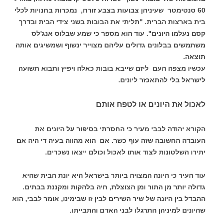
60 סנטימטר שעיניהן צבועות בצבע זורח, נמכרות בחנויות לכלי
בית בארצות הברית. "תליתי את הבובות בשני צידי הבית ובדרך
קסם נעלמו היונים". עוד הוא מספר כי שמע שבלוס אנג'לס
משתמשים בבלונים גדולים עליהם מצוייר ינשוף ושמשיגים אותה
תוצאה.
עכשיו מצפה העם ליזם שייבא בובות כאלה ויפיץ ותבוא תשועה
לישראל בלי להתאכזר ליונים.
לאכול את היונים או לטפח אותם
הקורא יהודה לבבי מעיר כי החסרתי בסיפור על היונים את
העובדה החשובה שזה עוף כשר. אם הוא מהווה בעיה די היה אם
יתירו השלטונות לצוד אותו לאכול וכולם ייצאו נשכרים.
עוד העיר כי היונה המצויה ביותר בישראל היא יונת הבית שהיא
גדולה יותר מן התור ומן הצוצלת, חיה בלהקות ומקננת בבתים.
ההבדל בין היונה של שיר השירים לבין זו שבימינו, אומר לבבי, הוא
שהיונים למיניהן התרגלו לבני האדם והתבייתו.