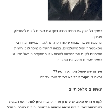
במשך כל הקיץ גם תרויח הרבה כסף וגם תגרום ליונים להסתלק
מביתך.
עד כמה חשובה מצוות שילוח הקן ניתן ללמוד מסיפור על הרבי
מסאטמר ר' יואל טייטלבויום. בבואו לירושלים נמסר לו כי ריימת
הזדמנות לקיים את המצווה.למרות גילו המתקדם טיפאל מרוי גג
במאה שערים וביצע את המצווה.
איך הרעיון שואל הקורא דויטש??
נראה לי מקורי אבל לא ניסיתי אותו עד כה.
ינשופים מלאכותיים
לקורא הרש טאוב יש פתרון אחר. לדבריו ניתן לפתור את הבעיה
באמצעות שתי בובות ינשוף עשויות פלסטיק. בובות כאלה, בגודל