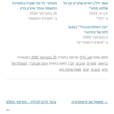
אשר ידלין האיש שהביא קץ על
מאחורי כל מה שקרה במערכת
שלטון מפא"י
המשפט עומד אהרון ברק
6 ביוני 2016
26 בפברואר 2018
ב-"כללי"
ב-"מערכת המשפט"
"מה האלטרנטיבה?" כמנוף
לחץ של קיסינג'ר
2 בנובמבר 2000
ב-"אישים היסטוריים"
פוסט
מאת
זאב גלילי
פורסם בתאריך
25 בפברואר 2005
בקטגוריה
בריאות
,
ספרים
,
ערבים
,
תנ"ך
וסומן בתגיות
היונה שבתנ"ך
,
הצוצלת של
ימינו
,
זבובים
,
יונים
,
מצות שילוח הקן
.
→
ניווט
משאל עם ודמוקרטיה
צינור הדם לאילת – הסיפור המלא
בפוסטים
←