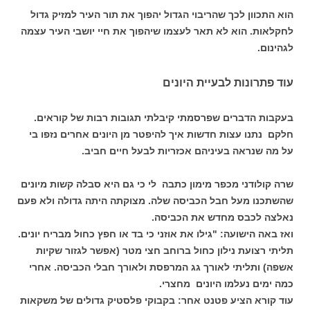
הוא התכוון לכך שהריבוי הגדול יהפוך את תור העיר למזיק גדול
לחקלאות. הוא לא תאר לעצמו שיהפוך את חיי יושבי העיר עצמה
לגהינום.
עוד פתרונות לבעיית היונים
בעקבות הדברים שפרסמתי קיבלתי תגובות רבות של קוראים.
חלקם נתנו עצות חדשות איך להיפטר מן היונים אחרים נזפו בי
על מה שנראה בעיניהם אכזריות לבעל חיים חביב.
שרה קולודני מכפר מימון כתבה לי כי גם היא סבלה קשות מיונים
שהשתכנו מעל חבל הכביסה שלה. מצוקתה היתה גדולה ולא פעם
נאלצה לכבס מחדש את הכביסה.
ואז באה הישועה: "גילו את אוזני כי בד או חפץ כחול מבריח יונים.
תליתי רצועת נילון כחול ברוחב חצי מטר (אפשר לגזור שקיות
אשפה) ותליתי לאורך גג המרפסת ולאורך חבלי הכביסה. אחרי
כמה ימים נעלמו היונים מחצרי.
עוד קורא הציע פטנט אחר: בקבוקי פלסטיק גדולים של משקאות