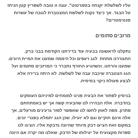
עליו לשלשלת יקנחה בסמרטוט". עצה זו טובה לשפריץ קטן הניתז
על הבגד. אך כיצד נקנח לשלשת המצטברת לגובה של עשרות
סנטימטרים?
מרזבים סתומים
נתקלנו לראשונה בבעיה עוד בדירתנו הקודמת בבני ברק.
התגוררנו מתחת לגג רעפים וכל היממה שמענו את המיית היונים.
שמענו והרחנו. וכשהגיע החורף נתברר כי המרזבים סתומים ועל
הגג הצטברה שיכבה עבה של לשלשת. לא היתה ברירה אלא
לבצע פעולת ניקוי בסיסית.
בניסיון לפתור את הבעיה פנינו למומחים למיניהם העוסקים
בהדברה. אלה הבהירו לנו שהבעיה קשה אך יש באמתחתם
פתרון. מפה לאוזן לחשו לנו שאפשר לפזר גרעינים מורעלים, אך
אלה אינם חוקיים וגם לא יועילו. שכן הגג יתמלא בפגרי יונים.
במקום זאת הציעו דבק מיוחד שהיונה נדבקת אליו. הציגו לנו
ספרות מקצועית על יעילותו של הדבק. שאלנו מה יקרה אם היונה