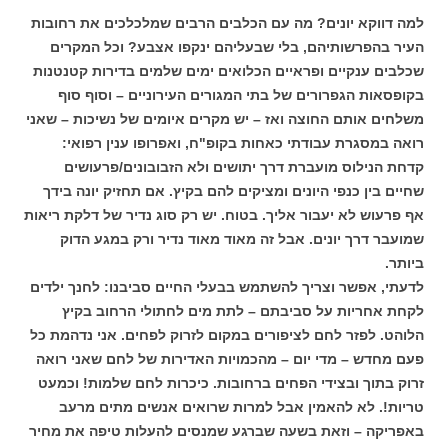
למה דווקא יונים? מה עם הכלבים הרבים שמלכלכים את רחובות
העיר בהפרשותיהם, בלי שבעליהם ינקפו אצבע? וכל המקרים
שכלבים ענקיים ופראיים הכלואים ימים שלמים בדירות קטנטנות
בקופסאות הגפרורים של בתי המגורים העירוניים – וסוף סוף
משלחים אותם החוצה ואז – יש מקרים איומים של נשיכות – שאני
רואה במסגרת עבודתי כאחות בקופ"ח, ואפרופו ענין רפואי:
קדחת הנילוס מועברת דרך יתושים ולא הזבובונים/פרעושים
שחיים בין כנפי היונים ומציקים להם בקיץ. אם תחזיק יונה בידך
אף פרעוש לא יעבור אליך. בטוח. יש רק סוג נדיר של דלקת ריאות
שמועבר דרך יונים. אבל זה מאוד מאוד נדיר ורק במגע הדוק
ביותר.
לדעתי, אפשר וצריך להשתמש בבעלי החיים סביבנו: לחנך ילדים
לקחת אחריות על סביבתם – לתת מים לחתולי הרחוב בקיץ
הלוהט. לפזר לחם לציפורים במקום לזרוק לפחים. אני נדהמת כל
פעם מחדש – מדי יום – מהכמויות האדירות של לחם שאני רואה
זרוק בתוך ובצידי הפחים ברחובות. כיכרות לחם שלמות! וכמעט
טריות!. לא להאמין אבל למרות שרואים אנשים מתים מרעב
באפריקה – וזאת בשעה שברגע שמנסים להעלות טיפה את מחיר