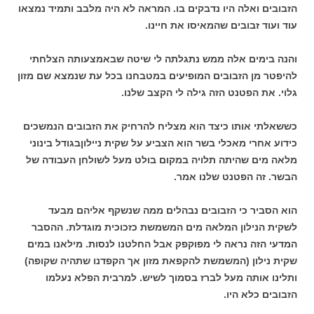
הזבובים ואלה היו נדבקים בו. המראה לא היה מלבב ותמיד נמצאו
עוד ועוד זבובים שהמאיסו את חיינו.
והנה בימים אלה ממש נתגלתה לי שיטה שבאמצעותה הצלחתי
להיפטר מן הזבובים המופיעים במטבחנו בכל עת שנמצא שם מזון
גלוי. את הפטנט הזה גילה לי הקצב שלנו.
כששאלתי אותו כיצד הוא מצליח להרחיק את הזבובים הנמשכים
כידוע אחרי מאכלי בשר הוא הצביע על שקית ניילוןבגודל בינוני
מלאה מים שהיתה תלויה במקום בולט מעל לשולחן העבודה של
הבשר. זה הפטנט שלנו אמר.
הוא הסביר כי הזבובים נבהלים ממה שנשקף אליהם מבעד
לשקית הנילון המלאה מים המשמשת כזכוכית מוגדלת. ההסבר
המדעי הזה נראה לי מפוקפק אבל החלטנו לנסות. מילאנו במים
שקית נילון (המשמשת להקפאת מזון אך הקפדנו שתהיה שקופה)
ותלינו אותה מעל לברז בסמוך לשיש. למרבית הפלא נעלמו
הזבובים כלא היו.