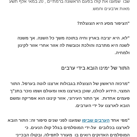
שבו שמענו את קולו בפעם הראשונה ברמתיים , 20 במאי אלף תשע
מאות ארבעים וחמש.
"הציפור מסע היא הצוצלת?
"לא. היא יציבה בארץ וחיה בתוכה משך כל השנה. אך משנה
לשנה היא מתרבה והולכת וכובשת לה אזור אחרי אזור לקינון
ולמחיה.
התור של ימינו הובא בידי ערבים
"מרכזה הראשון של הצוצלת בגבולות ארצנו לוטה בערפל. התור
המצוי, הידוע לכולנו, שוכן בארצנו מאז ומעולם ושמו נזכר בתנ"ך
פעמים אחדות. אך התור העירוני, אזור קינונו הוא אפריקה ומשם
הובא לארצנו על ידי הערבים.
"מפי אחד
הערבים שביפו
שמענו לפני שנים סיפור זה: התור הובא
לארצנו בכלובים על-ידי המוסלמים בגלל קולו הנעים. כי
המוסלמים האדוקים רואים בו מעורר לתפילה. ובקולו הבכייני