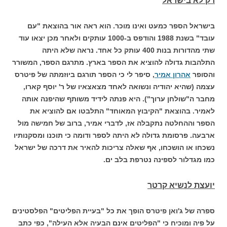
רק לא בישראל
בישראל הספר כמעט ואינו מוכר. הוא ראה אור בהוצאת "עם
עובד" בשנת 1988 והודפס ב-1000 עותקים ולאחר מכן יצאו עוד
שתי מהדורות בנות 400 עותק כל אחד. נראה שלא היתה
התלהבות גדולה להוציא את הספר בארץ. מתרגם הספר, המשורר
והסופר
אהרון אמיר
, סיפר לי כי הספר תורגם ביוזמתה של פיטרס
עצמה (שהיא יהודיה ונשואה לאחד מצאצאיו של ר' יוסף קארו,
מחבר ה"שולחן ערוך"). היא פנתה לידיד משותף שהיפנה אותה
לאמיר. בהוצאת "הקיבוץ המאוחד" התלבטו אם להוציא את
הספר וההחלטה נתקבלה אז, לדברי אמיר, ברוב של חמישה מול
ארבעה. פרסומת גדולה לא היתה לספר ודומה כי תוכנו ומסקנותיו
נשכחו או הושכחו, אף שאלה צריכות להאיר את דרכה של ישראל
כמו מגדלור לספינה נטרפת בלב ים.
יועצת לנשיא קרטר
ספרה של ג'ואן פיטרס הופך את כל "בעיית הפליטים" הפלסטינים
על פיה ומוכיח כי "הפליטים אינם הבעיה אלא העילה", כפי כתב