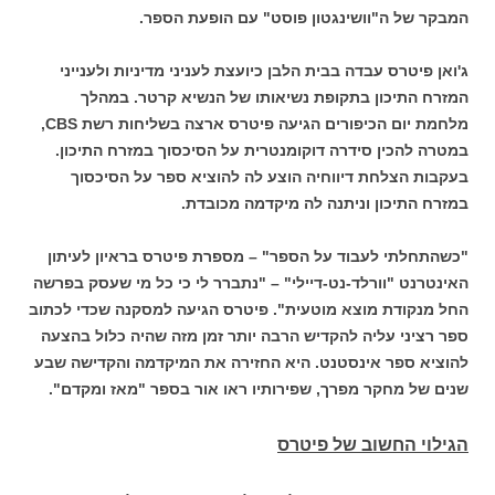
המבקר של ה"וושינגטון פוסט" עם הופעת הספר.
ג'ואן פיטרס עבדה בבית הלבן כיועצת לעניני מדיניות ולענייני
המזרח התיכון בתקופת נשיאותו של הנשיא קרטר. במהלך
מלחמת יום הכיפורים הגיעה פיטרס ארצה בשליחות רשת CBS,
במטרה להכין סידרה דוקומנטרית על הסיכסוך במזרח התיכון.
בעקבות הצלחת דיווחיה הוצע לה להוציא ספר על הסיכסוך
במזרח התיכון וניתנה לה מיקדמה מכובדת.
"כשהתחלתי לעבוד על הספר" – מספרת פיטרס בראיון לעיתון
האינטרנט "וורלד-נט-דיילי" – "נתברר לי כי כל מי שעסק בפרשה
החל מנקודת מוצא מוטעית". פיטרס הגיעה למסקנה שכדי לכתוב
ספר רציני עליה להקדיש הרבה יותר זמן מזה שהיה כלול בהצעה
להוציא ספר אינסטנט. היא החזירה את המיקדמה והקדישה שבע
שנים של מחקר מפרך, שפירותיו ראו אור בספר "מאז ומקדם".
הגילוי החשוב של פיטרס