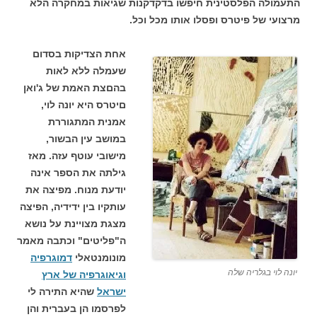
התעמולה הפלסטינית חיפשו בדקדקנות שגיאות במחקרה הלא
מרצועי של פיטרס ופסלו אותו מכל וכל.
אחת הצדיקות בסדום
שעמלה ללא לאות
בהםצת האמת של ג'ואן
םיטרס היא יונה לוי,
אמנית המתגוררת
במושב עין הבשור,
מישובי עוטף עזה. מאז
גילתה את הספר אינה
יודעת מנוח. מפיצה את
עותקיו בין ידידיה, הפיצה
מצגת מצויינת על נושא
ה"פליטים" וכתבה מאמר
מונומנטאלי
דמוגרפיה
יונה לוי בגלריה שלה
וגיאוגרפיה של ארץ
ישראל
שהיא התירה לי
לפרסמו הן בעברית והן