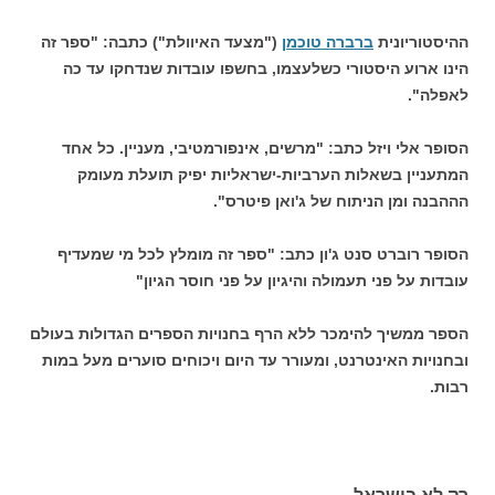
ההיסטוריונית
ברברה טוכמן
("מצעד האיוולת") כתבה: "ספר זה
הינו ארוע היסטורי כשלעצמו, בחשפו עובדות שנדחקו עד כה
לאפלה".
הסופר אלי ויזל כתב: "מרשים, אינפורמטיבי, מעניין. כל אחד
המתעניין בשאלות הערביות-ישראליות יפיק תועלת מעומק
הההבנה ומן הניתוח של ג'ואן פיטרס".
הסופר רוברט סנט ג'ון כתב: "ספר זה מומלץ לכל מי שמעדיף
עובדות על פני תעמולה והיגיון על פני חוסר הגיון"
הספר ממשיך להימכר ללא הרף בחנויות הספרים הגדולות בעולם
ובחנויות האינטרנט, ומעורר עד היום ויכוחים סוערים מעל במות
רבות.