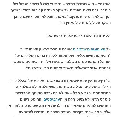
"גבלס" – היא כותבת בספר – "הנאצי שדגל בשקר הגדול של
היטלר, גרס שאם חזוזרים על שקר לעתים קרובות למדי ובמשך
זמן רב למדי סופו שמתקבל כאמת . הוא לא הוסיף שגם קרבן
השקר עלול להתחיל להאמין בו".
העיתונות האנטי ישראלית בישראל
על
העיתונות הישראלית
אמרה פיטרס בראיון העיתונאי כי
"העיתונות הישראלית היא המקור לכל הדברים השליליים על
ישראל המתפרסמים בעולם. יש בישראל יותר עיתונים שאפשר
לכנותם אנטי ישראלים מאשר עיתונים פרו ישראלים".
על רקע זה אין פלא שבשיח הציבורי בישראל לא עלו בכלל לדיון
הגילויים של פיטרס. לא בעיתונות השמאלנית, לא בטלוויזיה
המטמטמת והגרוע מכל – גם לא במערכת החינוך. להכפשת
פיטרס תרמו לא מעט חלק מן ה
ערביסטים
וההיסטוריונים
החדשים למיניהם שאמורים היו לדעת את מה שפיטרס גילתה. אך
אלה, המכושפים בקיסמי השפה הערבית ונתנוים להשפעת