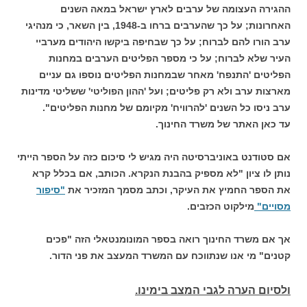
ההגירה העצומה של ערבים לארץ ישראל במאה השנים
האחרונות; על כך שהערבים ברחו ב-1948, בין השאר, כי מנהיגי
ערב הורו להם לברוח; על כך שבחיפה ביקשו היהודים מערביי
העיר שלא לברוח; על כי מספר הפליטים הערבים במחנות
הפליטים 'התנפח' מאחר שבמחנות הפליטים נוספו גם עניים
מארצות ערב ולא רק פליטים; ועל 'ההון הפוליטי' ששליטי מדינות
ערב ניסו כל השנים 'להרוויח' מקיומם של מחנות הפליטים".
עד כאן האתר של משרד החינוך.
אם סטודנט באוניברסיטה היה מגיש לי סיכום כזה על הספר הייתי
נותן לו ציון "לא מספיק בהבנת הנקרא. הכותב, אם בכלל קרא
את הספר החמיץ את העיקר, וכתב מסמך המזכיר את
"סיפור
מסויים"
מילקוט הכזבים.
אך אם משרד החינוך רואה בספר המונומנטאלי הזה "פכים
קטנים" מי אנו שנתווכח עם המשרד המעצב את פני הדור.
ולסיום הערה לגבי המצב בימינו.