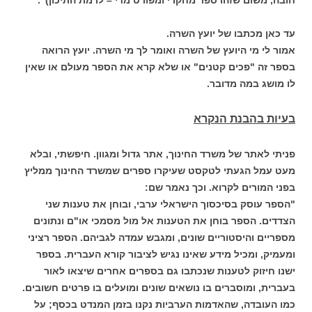
עד כאן מכתבו של יועץ השרה.
אמור לי מי היועץ של השרה ואומר לך מי השרה. יועץ הרואה
בספר זה "פכים קטנים" או שלא קרא את הספר מעולם או שאין
לו מושג במה מדובר.
בעיות בהבנת הנקרא
פניתי לאתר של משרד החינוך, אתר גדול ומגוון. חיפשתי, ובלא
מעט עמל הגעתי לטקסט שעיקרו ספרים שמשרד החינוך ממליץ
בפני המורים לקרוא. וכך נאמר שם:
"הספר עוסק בסיכסוך הישראלי ערבי, ובוחן את טענות שני
הצדדים. הספר בוחן את הטענות אל מול מסמכי או"ם ונתונים
מספריים והיסטוריים שונים, ומגבש עמדה לגביהם. הספר רציני
ומעמיק, ומכיל מידע שאינו נגיש לציבור קורא העברית. בספר
ישנו חיזוק לטענות שנכתבו גם בספרים אחרים שיצאו לאור
בעברית, ומוסברים בו נושאים שונים ומועלים בו פרטים חשובים.
כמו העובדה, שהאדמות הערביות נקנו בזמן המנדט בכסף; על