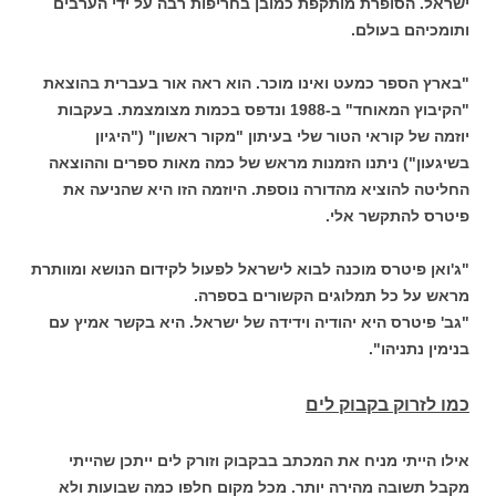
ישראל. הסופרת מותקפת כמובן בחריפות רבה על ידי הערבים
ותומכיהם בעולם.
"בארץ הספר כמעט ואינו מוכר. הוא ראה אור בעברית בהוצאת
"הקיבוץ המאוחד" ב-1988 ונדפס בכמות מצומצמת. בעקבות
יוזמה של קוראי הטור שלי בעיתון "מקור ראשון" ("היגיון
בשיגעון") ניתנו הזמנות מראש של כמה מאות ספרים וההוצאה
החליטה להוציא מהדורה נוספת. היוזמה הזו היא שהניעה את
פיטרס להתקשר אלי.
"ג'ואן פיטרס מוכנה לבוא לישראל לפעול לקידום הנושא ומוותרת
מראש על כל תמלוגים הקשורים בספרה.
"גב' פיטרס היא יהודיה וידידה של ישראל. היא בקשר אמיץ עם
בנימין נתניהו".
כמו לזרוק בקבוק לים
אילו הייתי מניח את המכתב בבקבוק וזורק לים ייתכן שהייתי
מקבל תשובה מהירה יותר. מכל מקום חלפו כמה שבועות ולא