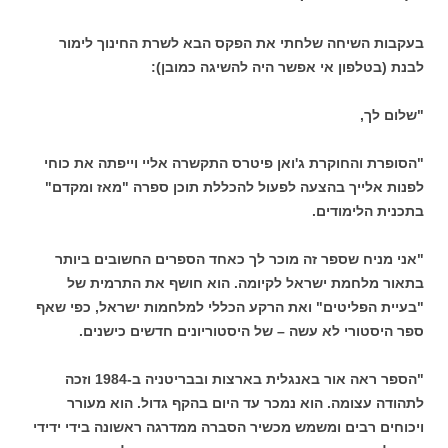
בעקבות השיחה שלחתי את הפקס הבא לשרת החינוך לימור
לבנת (בטלפון אי אפשר היה להשיגה כמובן):
"שלום לך,
"הסופרת והחוקרת ג'ואן פיטרס התקשרה אליי וייפתה את כוחי
לפנות אלייך בהצעה לפעול להכללת תוכן ספרה "מאז ומקדם"
בתכנית הלימודים.
"אני מניח שספר זה מוכר לך כאחד הספרים החשובים ביותר
בתאור מלחמת ישראל לקיומה. הוא חושף את התרמית של
"בעיית הפליטים" ואת הרקע הכללי למלחמות ישראל, כפי שאף
ספר היסטורי לא עשה – של היסטוריונים חדשים כישנים.
"הספר ראה אור באנגלית בארצות ובבריטניה ב-1984 וזכה
לתהודה עצומה. הוא נמכר עד היום בהקף גדול. הוא מעורר
ויכוחים רבים ומשמש מכשיר הסברה ממדרגה ראשונה בידי ידידי