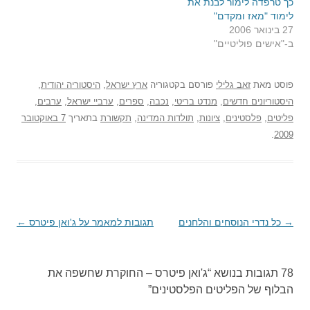
כך טרפדה לימור לבנת את
לימוד "מאז ומקדם"
27 בינואר 2006
ב-"אישים פוליטיים"
פוסט
מאת
זאב גלילי
פורסם בקטגוריה
ארץ ישראל
,
היסטוריה יהודית
,
היסטוריונים חדשים
,
מנדט בריטי
,
נכבה
,
ספרים
,
ערביי ישראל
,
ערבים
,
פליטים
,
פלסטינים
,
ציונות
,
תולדות המדינה
,
תקשורת
בתאריך
7 באוקטובר
.
2009
→
ניווט
כל נדרי הנוסחים והלחנים
תגובות למאמר על ג'ואן פיטרס
←
בפוסטים
78 תגובות בנושא “
ג'ואן פיטרס – החוקרת שחשפה את
הבלוף של הפליטים הפלסטינים
”