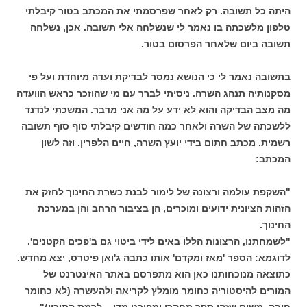
היתה כל תשובה. רק לאחר שפרסמתי את המכתב בטור קיבלתי
טלפון מלשכתה בו נאמר לי שנשלחה אלי תשובה. אכן, נשלחה
תשובה ביום שלאחר הפרסום בטור.
בתשובה נאמר לי כי הנושא נמסר לבדיקת ועדה מיוחדת ועל פי
מסקנותיה תנהג השרה. ניסיתי לברר עם מי שהוזכר כראש הוועדה
מה מצב הבדיקה והוא לא ידע על מה אני מדבר. המשכתי לנדנד
ללשכתה של השרה ולאחר כמה חודשים קיבלתי סוף סוף תשובה
רשמית. מכתב חתום בידי יועץ השרה, חיים הלפרין. וזה לשון
המכתב:
"השקפת עולמה ורצונה של לימור לבנת כשרת החינוך לחזק את
הזהות הציונית ידועים ומוכרים, הן בציבור הרחב והן במערכת
החינוך.
"לשמחתנו, הרצונות הללו באים לידי ביטוי גם ב'פכים הקטנים'.
לדוגמא: הספר 'מאז ומקדם' אותו כתבה ג'ואן פיטרס, יצא מחדש.
כתוצאה מנוכחותנו כאן הוא מתפרסם באתר האינטרנט של
המורים להיסטוריה כחומר מומלץ לקריאה ולהעשרה (לא כחומר
חובה, משום שזהו ספר מחקרי ומפורט מדי – לרמת התיכון)".