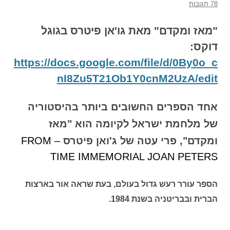
78 תגובות
"מאז ומקדם" מאת גו'אן פיטרס בגוגל
דוקס:
https://docs.google.com/file/d/0By0o_c
nI8Zu5T21Ob1Y0cnM2UzA/edit
אחד הספרים החשובים ביותר בהיסטוריה
של מלחמת ישראל לקיומה הוא "מאז
ומקדם", פרי עטה של ג'ואן פיטרס
– FROM
TIME IMMEMORIAL JOAN PETERS
הספר עורר רעש גדול בעולם, בעת שראה אור בארצות
הברית ובבריטניה בשנת 1984.