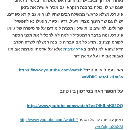
ואחרון אחרון חביב. יש לנו היום ראש ממשלה , בנימין נתניהו,
שגם יש לו יכולת בהבנת הנקרא וגם מכיר אישית את ג'ואן
פיטרס. ושלא כראשי ממשלה רבים שהיו לנו הוא גם קורא ספרים.
יש לו גם שר חינוך מצויין ויעיל, גדעון סער. הואילו נא להפשיל
שרוולים, להושיב צוות שיכין תכנית לימודים על פי סיפרה של ג'ואן
פיטרס. ומה בדבר הרמטכ"ל? למה לא להכליל את תכני הספר
לקורס קצינים. תדע כל אם עבריה כי בנה הנשלח לשדה הקרב
יודע שהוא לא נלחם ב
ארץ ערבית
אלא על אדמתו ואדמת אבותיו
ואבות אבותיו על עד אין דור.
ראיון עם ג'ואן פיטרס
https://www.youtube.com/watch?
v=VDilGudtoLk&t=3s
על הספר ראה בסירטון ביו טיוב
http://www.youtube.com/watch?v=74hILhK82OQ
ראיון עם יונה לוי על הספר
http://www.youtube.com/watch?
v=rYxIgtuS5SM