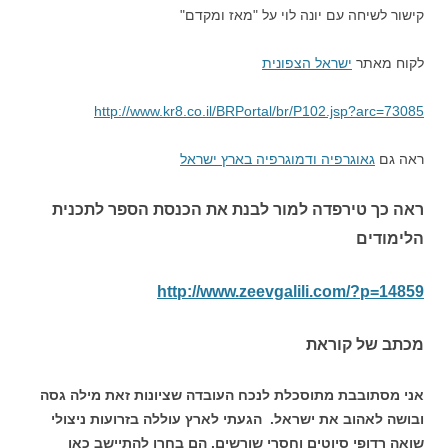
קישור לשיחה עם יונה לוי על "מאז ומקדם"
לקוח מאתר
ישראל הצפונית
http://www.kr8.co.il/BRPortal/br/P102.jsp?arc=73085
ראה גם
גאוגרפיה ודמוגרפיה בארץ ישראל
ראה כך טירפדה למור לבנת את הכנסת הספר לתכנית
הלימודים
http://www.zeevgalili.com/?p=14859
מכתב של קוראת
אני מסתובבת מתוסכלת לנכח העובדה שציונות זאת מילה גסה
ובושה לאהוב את ישראל. הגעתי לארץ עוללה בזרועות ניצולי
שואה רדופי סיוטים וחסרי שורשים. הם בחרו להתיישב כאן