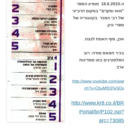
ה-18.6.2010 מופיע הספר
"מאז ומקדם" במקום הרביעי
של רבי המכר בקטגוריה של
ספרי עיון.
אכן, סוף האמת לנצח.
בכיר חמאס מודה: רוב
הפלסטינים באו ממדינות
ערב
http://www.youtube.com/wat
ch?v=CbuM91PeSOs
http://www.kr8.co.il/BR
Portal/br/P102.jsp?
arc=73085