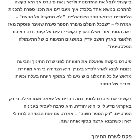
ביקשתי לנצל את ההזדמנות ולראיין את פיטרס אך היא בקשה
להתרכז בנושא אחד בלבד: איך מעבירים את תכני ספרה לתכנית
הלימודים בבתי-הספר הישראליים. " לא מתקבל על הדעת" –
אמרה לי – "שבכל העולם מעורר הספר סערה שאינה פוסקת מאז
ראה הספר אור. ואילו בארץ בקושי יודעים על קיומו. וגם הציבור
הלאומי בארץ חושב עדיין במושגים המעוותים של התעמולה
הפלסטינית".
פיטרס ביקשה שאעלה את הצעתה לפני שרת החינוך והביעה
נכונות לבוא לארץ לסייע בעניין. היא הצהירה כי היא מוותרת
מראש על כל התמלוגים שיגיעו לה בתוקף היותה בעלת זכויות
יוצרים של הספר.
בקשתי את פיטרס לספר כמה דברים על עצמה ואמרתי לה כי רק
באקראי נודע לי כי היא יהודיה. היא סרבה לעסוק בעניניה
הפרטיים. "רק הספר חשוב" – אמרה. עם זאת הבטיחה לתת לי
ראיון כשתבוא ארצה בסוף אותה שנה.
פקס לשרת החינוך