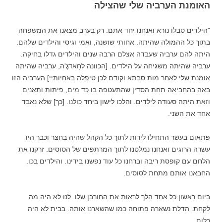
האומנת הערביה שלי שהצילה
"הילדים סבלו נורא ואנחנו יחד אתם. רק בערב מצאנו את המשפחה
בתוך כל ההמולה שהיתה. אחותי שושנה, ואמי וגיסי והילדים שלהם.
היתה להם ערביה שעבדה אצלם הרבה שנים והילדים גדלו בחיקה.
ערביה שהיתה משגיחה על הילדים. [הכוונה לחָאדגֶ'ה, ערביה שהיתה
אומנת שלי לאחר מות סבתא וקודם לכן טיפלה באחיותיי] הערביה הזו
באה בהחביאה תחת הסדין שהתעטפה בו כד מים, פיתות ותאנים
וזאת היתה סעודה לילדים. והלכו לישון ביחד כולנו. [כך] שלא נאבד
אחד את השני.
פתאום בעשר התחילו לירות לתוך כל הקהל שהיה בחצר וכבר היו
עשרה הרוגים ואנחנו נמלטנו לתוך המרתפים של הסוסים. זרקנו את
הלחם עם קופסת ריבה וברחנו כל עוד נפשנו בידינו. והילדים בכו.
החבאנו אותם מתחת לסוסים.
ביום ראשון כל אחד הלך לראות את החורבן שלו. לנו לא היה מה
לקחת. הדלת נשארה פתוחה כמו שהשארנו אותה. בבית לא היה
כלום.