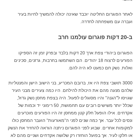
לאחר הפוגרום החליטה יוכבד שאינה יכולה להמשיך לחיות בעיר
ועברה עם משפחתה לחדרה.
ב-20 דקות פוגרום עולמנו חרב
הפוגרום ביהודי צפת ארך 20 דקות בלבד ובפרק זמן זה הספיקו
הפורעים לרצוח 18 יהודים. הם השתמשו בחרבות, גרזנים, סכינים
ואלות. נשק חם כמעט לא היה להם.
3000 תושבי צפת היו אז, ברובם המכריע, בני הישוב הישן והמנטליות
שלהם מנעה מהם את היכולת להילחם. היו כמה צעירים מבני העיר
שגויסו ל"הגנה" והיו מסוגלים לפעול. היה בצפת מחסן נשק גדול,
שכלל יותר משישים רובים עם תחמושת, 50 רימוני יד וכמות של
אקדחים. אילו הופעל חלק קטן ממחסן זה היו הפורעים מוכרעים
ונסים לכל עבר. אך כמה שנים לפני ה"מאורעות" הועבר המחסן כולו
למקומות אחרים. שבוע לפני הפוגרום ניתנה הוראה להחזיר את הנשק
או חלקו לעיר. אך בפועל הוחזרו רק שלושה אקדחים ושניים מהם לא