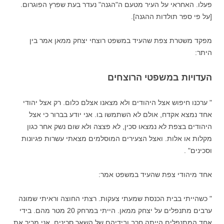
פעלו. האחראי על העיר מטעם ה"הגנה" נעדר בעת שפרץ הפוגרום.
[על פי ספר תולדות ההגנה].
מפקד משטרת צפת שהעיד במשפט רוצחי יצחק ממאן אמר בין
היתר:
העדויות במשפטי הרוצחים
" ערכנו חיפוש אצל היהודים ולא מצאנו אצלם כלום. רק אצל יהודי
אחד נמצא אקדח, אולם לא השתמשו בו. אני יודע בברור כי אצל
היהודים בצפת לא נמצאו סכין, לא פצצה ולא שום נשק אחר כגון
מקלות או אלות. ואצל הצעירים המוסלמים מצאתי עשרות פגיונות
וסכינים" .
אחד מיהודי צפת שהעיד במשפט אמר:
" כשהייתי בבית הכנסת שמעתי צעקות. רצתי החוצה וראיתי שמונה
ערבים מתנפלים על יצחק ממאן. הייתי במרחק 20 מטר מהם. בידי
אחד המתנפלים הייתה חרב ובידיהם של השאר סכינים. אני מכיר את