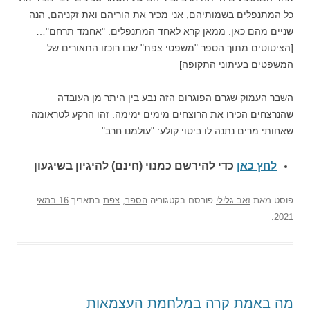
כל המתנפלים בשמותיהם, אני מכיר את הוריהם ואת זקניהם, הנה
שניים מהם כאן. ממאן קרא לאחד המתנפלים: "אחמד תרחם"…
[הציטוטים מתוך הספר "משפטי צפת" שבו רוכזו התאורים של
המשפטים בעיתוני התקופה]
השבר העמוק שגרם הפוגרום הזה נבע בין היתר מן העובדה
שהנרצחים הכירו את הרוצחים מימים ימימה. זהו הרקע לטראומה
שאחותי מרים נתנה לו ביטוי קולע: "עולמנו חרב".
לחץ כאן
כדי להירשם כ
מנוי (חינם) להיגיון בשיגעון
פוסט
מאת
זאב גלילי
פורסם בקטגוריה
הספר
,
צפת
בתאריך
16 במאי
.
2021
מה באמת קרה במלחמת העצמאות