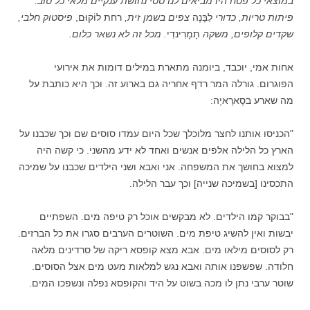
במוצאי כל פסח היו מביאים לנו טסי נחושת ענקיים מלאי כל טוב:
פיתות טריות, כדורי
לַבָּנֶה
צפים בשמן זית,
רחת לוֹקוּם,
פיסטוק חלבי,
שקדים קלופים, משקה
תָמָרִינדִי
. מכל זה לא נשאר כלום.
אחות אמי, יוכבד, ביומנה מתארת במילים דומות את אירועי
הפוגרום. גורלה המר רדף אחריה גם בארוע זה. וכך היא כותבת על
מה שארע בסָארָאיָה:
"הכניסו אותנו לחצר מלוכלך שכל היום עמדו סוסים שם וכך שכבנו על
הארץ כל הלילה אלפים אנשים ואחד לא ידע מהשני. כי קשה היה
למצוא בחושך את המשפחה. אני ואבא ושני הילדים שכבנו על שמיכה
התכסינו [בשמיכה שנייה] וכך עבר הלילה.
"בבוקר קמו הילדים. לא מבקשים אוכל רק טיפה מים. השפתיים
יבשות ואין להשיג טיפת מים. השוטרים הערבים סגרו את כל הברזים.
רק לסוסים מילאו מים. אבא מצא קופסא ריקה של סרדינים מלאה
חלודה. שפשפנו אותה ואבא נגש למלאות מעט מים אצל הסוסים.
שוטר ערבי נתן לו מכה בשוט על היד והקופסא נפלה ונשפכו המים.