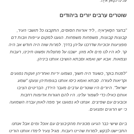
עלינו לסָארָאיָה.
שוטרים ערבים יורים ביהודים
"בחצר הסָארָאיָה , ליד אורוות הסוסים, התקבצו כל תושבי העיר,
קבוצות קבוצות, משפחות משפחות. הגענו למקום עייפות וזבות דם
מפציעות זכוכיות שדרכנו עליהן בדרך. למרות שזה היה חודש אב היה
קר. לא היו לנו מים ולא מזון. ישבנו על מחצלות ופשוט חיכינו, רעבות
וצמאות. אבא ישן ואמא וסבתא הושיבו אותנו ביניהן.
"לפנות בוקר, כשעוד היה חשוך, נשמעו יריות ואחריהן זעקות נפגעים
וקריאות לעזרה. סבתא ואמא כיסו אותנו בגופותיהן וצעקו "שמע
ישראל". היורים היו שוטרים ערבים מעבר הירדן. הבריטים הציבו
אותם כאילו כדי לשמור עלינו. היו להם חגורות אדומות רחבות
וכובעים עם שפיצים. אנחנו לא נפגענו אך מפה לאוזן עברה השמועה
כי יש הרוגים ופצועים.
ביום שישי כבר הגיעו מכוניות מהקיבוצים עם אוכל ומים אבל אנחנו
התביישנו לבקש, למרות שהיינו רעבות. מגיל צעיר לימדו אותנו הורינו