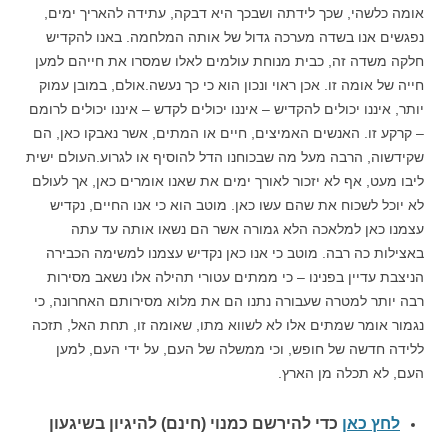
אומה כלשהי, שכך לידתה ושבכך היא דבקה, עתידה להאריך ימים,
נפגשים אנו בשדה מערכה גדול של אותה המלחמה. באנו להקדיש
חלקה משדה זה, כבית מנוחת עולמים לאלו שמסרו את חייהם למען
חייה של אומה זו. אכן ראוי ונכון הוא כי כך נעשה.אולם, במובן עמוק
יותר, איננו יכולים להקדיש – איננו יכולים לקדש – איננו יכולים לרומם
– קרקע זו. האנשים האמיצים, חיים או המתים, אשר נאבקו כאן, הם
שקידשוה, הרבה מעל מה שבכוחנו הדל להוסיף או לגרוע.העולם ישית
ליבו מעט, אף לא יזכור לאורך ימים את שאנו אומרים כאן, אך לעולם
לא יוכל לשכוח את שהם עשו כאן. מוטב הוא כי אנו החיים, נקדיש
עצמנו כאן למלאכה הלא גמורה אשר הם נשאו אותה עד עתה
באצילות כה רבה. מוטב כי אנו כאן נקדיש עצמנו למשימה הכבירה
הניצבת עדיין בפנינו – כי ממתים עטורי תהילה אלו נשאב מסירות
רבה יותר למטרה שעבורה נתנו הם את מלוא מסירותם האחרונה, כי
נגמור אומר שמתים אלו לא לשווא מתו, שאומה זו, תחת האל, תזכה
ללידה חדשה של חופש, וכי ממשלה של העם, על ידי העם, למען
העם, לא תכלה מן הארץ.
לחץ כאן
כדי להירשם כ
מנוי (חינם) להיגיון בשיגעון