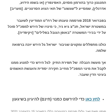
המנגנון כרוך בהורמון מסוים, האפינפרין (או בשמו הידוע,
אדרנלין), שמסייע ל"שגשוג" של תאי הגזע הסרטניים.
[מעריב]
בפברואר 2018 פורסמה טענתו של רח"ט המודיעין לשעבר
במשטרת ישראל, תנ"צ גיא ניר, כי מינויו של הירש למפכ"ל סוכל
על ידי בכירי המשטרה "באופן הגובל בפלילים"
[ויקיפדיה].
כולנו מתפללים ומקווים שגיבור ישראל גל הירש יזכה ברפואה
שלמה.
אך מעשה הנבלה של תפירת התיק לגל הירש כדי למנוע ממנו
לקבל את מינוי המפכ"ל מחייב חקירה יסודית והענשת האשמים
בעינוי הדין שעבר.
לחץ כאן
כדי להירשם כ
מנוי (חינם) להיגיון בשיגעון
פוסט
מאת
זאב גלילי
פורסם בקטגוריה
כללי
בתאריך
15 בדצמבר 2021
.