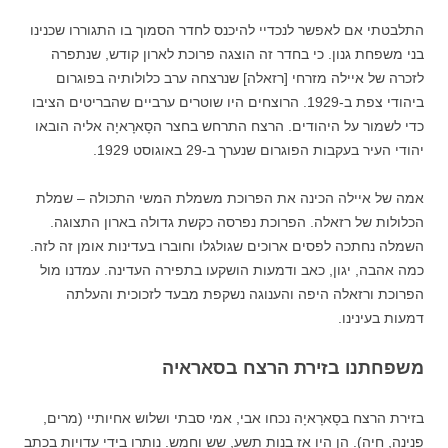
התלבטתי אם לאפשר לנכדיי להיכנס לחדר הסמוך בו התגוררו שכנינו
בני משפחת גנון. כי בחדר זה הוצגה פרוכת לארון קודש, שנתפרה
לזכרה של איילה מזרחי [רזאלה] שנרצחה ערב כלולותיה בפוגרום
ביהודי צפת ב-1929. הרוצחים היו שוטרים ערביים שהבריטים הציבו
כדי לשמור על היהודים. הרצח התרחש בחצר הסָארָאיָה אליה הובאו
יהודי העיר בעקבות הפוגרום שנערך ב-29 באוגוסט 1929.
אמה של איילה הכינה את הפרוכת משמלת המשי התכולה – שמלת
הכלולות של רזאלה. הפרוכת נפרסה כקשת גדולה בארון התצוגה.
השמלה נחתכה לפסים ארוכים שגולגלו וחוברו בעדינות אומן זה לזה.
כמה אהבה, יגון, כאב ודמעות הושקעו בתפירה העדינה. עמדנו מול
הפרוכת ורזאלה היפה והענוגה נשקפת מבעד לזכוכית והעלתה
דמעות בעינינו.
משפחתנו בזירת הרצח בסאראיה
בזירת הרצח בסָארָאיָה נכחו אבי, אמי סבתי ושלוש אחיותיי (מרים,
פנינה, חיה). הן היו אז בנות תשע, שש וחמש. נותרו בידי עדויות בכתב