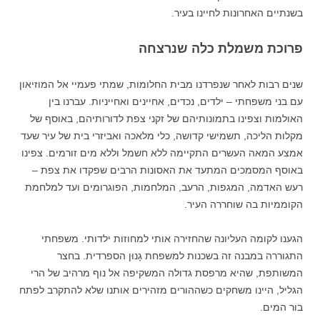
בשנתיים האחרונות לחיינו בעיר.
פרוכת משמלת כלה שנרצחה
שנים רבות לאחר שנפרדנו מבית החלומות, שמתי פעמיי אל המוזיאון
עם בני משפחתי – ילדים, נכדים, אחיינים ואחייניות. עברנו בין
האולמות וצפינו בתמונותיהם של זקני צפת לדורותיהם, באוסף של
מקלות הליכה, תשמישי קדושה, כלי מלאכה ואביזרי בית של עיר שעד
אמצע המאה העשרים התקיימה ללא חשמל וללא מים זורמים. צפינו
באוסף המסמכים המתעד את האסונות הרבים שפקדו את צפת –
רעש האדמה, המגפות, הרעב, המלחמות, הפוגרומים ועד למלחמת
הקוממיות בה שוחררה העיר.
הגענו לקומה העליונה שהחזירה אותי למחוזות ילדותי. משפחתי
התגוררה במבנה זה בשכנות למשפחת גָנוּן הספרדית. בחצר
המשותפת, שהיא מרפסת גדולה המשקיפה אל נוף מרהיב של הרי
הגליל, היינו משחקים כשההורים מזהירים אותנו שלא להתקרב לפתח
בור המים.