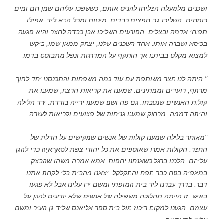
ושכנים מלמעלה הצליחו להניס אותם, כששפכו עליהם שמן חם ומים
רותחים. השליכו גם חפצים כבדים, מיטות ומכל הבא ליד. אפילו
תפוחי אדמה ובצלים. הפורעים השליכו אבן כבדה לחצר והיא פגעה
בכיסא ושברה אותו. אחד השכנים שלנו, יצחק ממאן שמו, ביקש
למצוא מקלט בביתנו אך הותקף על המדרגות ונפל מתבוסס בדמו.
"
היתה לנו חצר משותפת עם עוד כמה משפחות והתכנסנו יחד לתוך
מרתף, רועדים וממתינים. שמענו את קריאות הרצח, שמענו את
קולות האנשים שנטבחו. גם פה ושם שמענו ירייה בודדת. ירד הלילה
והיתה דממה. מרחוק שמענו גניחות של פצועים וקריאות לעזרה.
"מאוחר בלילה שמענו קולות של אנשים שמקישים על הדלת של
החצר. הקולות אמרו שאוספים את כל יהודי צפת ל
סארָאיָה
כדי להגן
עליהם. הלכנו ברגל כשאנחנו יחפות. אמא אמרה משהו שהבצק
במאפיה בטח כבר תפח והתקלקל. יצאנו מהבית בלי לקחת אתנו
דבר. בדרך עברנו ליד בית המופתי ומשם ירו עלינו אבל לא פגעו
באיש. זו הייתה תהלוכה משפילה של אנשים שלא יודעים להגן על
עצמם. הגענו למקום ריכוז מול בית ספר אליאנס שליד גן העיר ומשם