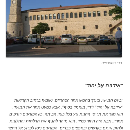
בנין הסאראיה
"אִידבָּח אֶל יָהוּד"
"ביום חמישי, בערך בחמש אחר הצהריים, נשמעו ברחוב הקריאות
"אִידבָּח אֶל יָהוּד" ו"דין מוחמד בסיף". אבא כמעט אחר את המועד.
הוא סגר את תריסי החנות ורץ בכל כוחו הביתה, כשהפורעים רודפים
אחריו. אבא היה חיוור כסיד. הוא מיהר להגיף את הדלתות והחלונות
ולחזק אותם בקרשים ובחפצים כבדים. הפורעים ניסו לפרוץ אל החצר