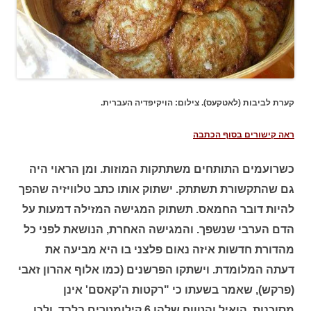
קערת לביבות (לאטקעס). צילום: הויקיפדיה העברית.
ראה קישורים בסוף הכתבה
כשרועמים התותחים משתתקות המוזות. ומן הראוי היה
גם שהתקשורת תשתתק. ישתוק אותו כתב טלוויזיה שהפך
להיות דובר החמאס. תשתוק המגישה המזילה דמעות על
הדם הערבי שנשפך. והמגישה האחרת, הנושאת לפני כל
מהדורת חדשות איזה נאום פלצני בו היא מביעה את
דעתה המלומדת. וישתקו הפרשנים (כמו אלוף אהרון זאבי
(פרקש), שאמר בשעתו כי "רקטות ה'קאסם' אינן
מסוכנות, הואיל והטווח שלהן 6 קילומטרים בלבד, ולכן