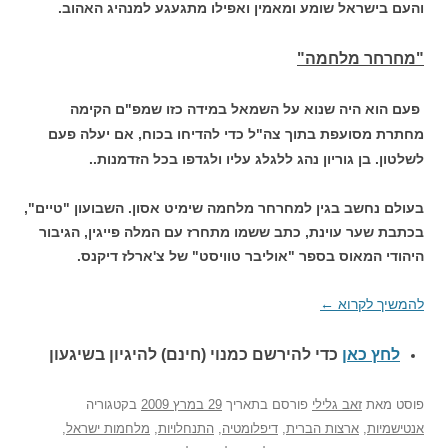
והעם בישראל שומע ומאמין ואפילו מתגעגע למנהיג האהוב.
"מחרחר מלחמה"
פעם הוא היה שנוא על השמאל במידה כזו שמפ"ם הקימה
מחתרת מסועפת בתוך צה"ל כדי להדיחו בכוח, אם יעלה פעם
לשלטון. בן גוריון נהג ללגלג עליו ולגדפו בכל הזדמנות..
בעולם נחשב בגין למחרחר מלחמה שימיט אסון. השבועון "טיים",
בכתבת שער עוינת, כתב ששמו מתחרז עם המלה פייגין, הגיבור
היהודי המאוס בספר "אוליבר טוויסט" של צ'ארלז דיקנס.
להמשיך לקרוא
←
לחץ כאן
כדי להירשם כ
מנוי (חינם) להיגיון בשיגעון
פוסט
מאת
זאב גלילי
פורסם בתאריך
29 במרץ 2009
בקטגוריה
אנטישמיות
,
ארצות הברית
,
דיפלומטיה
,
התנחלויות
,
מלחמות ישראל
,