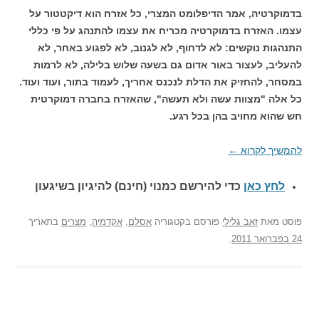
בדמוקרטיה, אמר הדיפלומט המצרי, כל אזרח הוא דיקטטור על
עצמו. האזרח בדמוקרטיה מכריח את עצמו להתנהג על פי כללי
התנהגות נוקשים: לא לדחוף, לא לגנוב, לא לפגוע באחר, לא
להעליב, לעצור באור אדום גם בשעה שלוש בלילה, לא לרמות
במסחר, להחזיק את הדלת לנכנס אחריך, לעמוד בתור, ועוד ועוד.
כל אלה "מצוות עשה ולא תעשה", שהאזרח בחברה דמוקרטית
חש שהוא מחויב בהן בכל רגע.
להמשיך לקרוא
←
לחץ כאן
כדי להירשם כ
מנוי (חינם) להיגיון בשיגעון
פוסט
מאת
זאב גלילי
פורסם בקטגוריה
אסלם
,
אקדמיה
,
מצרים
בתאריך
24 בפברואר 2011
.