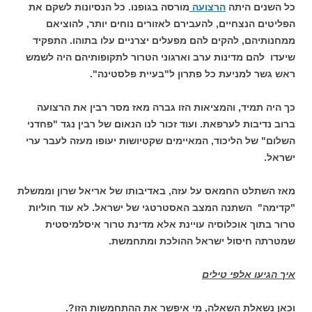
כל השנים היתה
הרצועה
מורסה בגופנו. כל הנסיונות לשקם את
הפליטים הנצחיים, להעבירם לאזורים נוחים יותר, להוציאם
ממחנותיהם, להקים להם מפעלים יצרניים עלו בתוהו. התפקיד
שיעדו להם מדינות ערב וארגוני הטרור לתקופותיהם היה לשמש
ראש גשר למניעת כל פתרון ל"בעיית פלסטינה".
כך היה תמיד, והמציאות הזו גברה מאז מסר רבין את הרצועה
ברוב נדיבות לערפאת. ועוד זכור לנו הנאום של רבין נגד "פחדני
השלום" של הליכוד, המאיימים שקטיושות יעופו מעזה לעבר ערי
ישראל.
מאז השתלט החמאס על עזה, באדיבותו של אריאל שרון וממשלת
"קדימה" השתנה המצב האסטרטגי של ישראל. לא עוד חוליות
טרור בתוך אוכלוסיה עויינת אלא מדינת טרור איסלמיסטית
שמטרתה חיסול ישראל ההולכת ומתחמשת.
איך הגיעו אלפי טילים
וכאן נשאלת השאלה, מי איפשר את ההתחמשות הזו?.