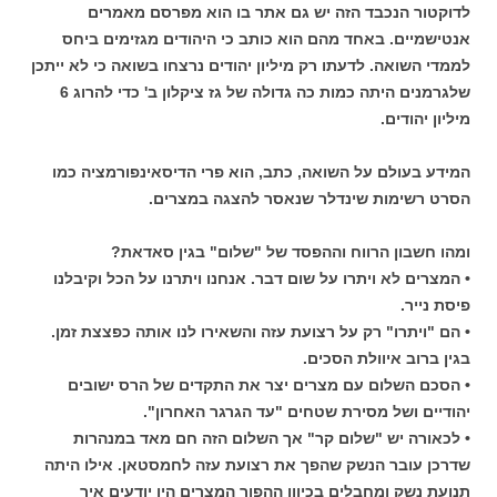
לדוקטור הנכבד הזה יש גם אתר בו הוא מפרסם מאמרים
אנטישמיים. באחד מהם הוא כותב כי היהודים מגזימים ביחס
לממדי השואה. לדעתו רק מיליון יהודים נרצחו בשואה כי לא ייתכן
שלגרמנים היתה כמות כה גדולה של גז ציקלון ב' כדי להרוג 6
מיליון יהודים.
המידע בעולם על השואה, כתב, הוא פרי הדיסאינפורמציה כמו
הסרט רשימות שינדלר שנאסר להצגה במצרים.
ומהו חשבון הרווח וההפסד של "שלום" בגין סאדאת?
• המצרים לא ויתרו על שום דבר. אנחנו ויתרנו על הכל וקיבלנו
פיסת נייר.
• הם "ויתרו" רק על רצועת עזה והשאירו לנו אותה כפצצת זמן.
בגין ברוב איוולת הסכים.
• הסכם השלום עם מצרים יצר את התקדים של הרס ישובים
יהודיים ושל מסירת שטחים "עד הגרגר האחרון".
• לכאורה יש "שלום קר" אך השלום הזה חם מאד במנהרות
שדרכן עובר הנשק שהפך את רצועת עזה לחמסטאן. אילו היתה
תנועת נשק ומחבלים בכיוון ההפוך המצרים היו יודעים איך