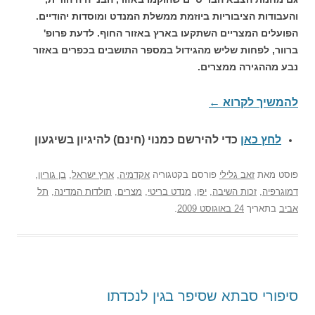
והעבודות הציבוריות ביוזמת ממשלת המנדט ומוסדות יהודיים.
הפועלים המצריים השתקעו בארץ באזור החוף. לדעת פרופ'
ברוור, לפחות שליש מהגידול במספר התושבים בכפרים באזור
נבע מההגירה ממצרים.
להמשיך לקרוא
←
לחץ כאן
כדי להירשם כ
מנוי (חינם) להיגיון בשיגעון
פוסט
מאת
זאב גלילי
פורסם בקטגוריה
אקדמיה
,
ארץ ישראל
,
בן גוריון
,
דמוגרפיה
,
זכות השיבה
,
יפן
,
מנדט בריטי
,
מצרים
,
תולדות המדינה
,
תל
אביב
בתאריך
24 באוגוסט 2009
.
סיפורי סבתא שסיפר בגין לנכדתו