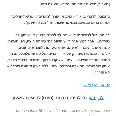
[מעריב, ידיעות אחרונות, הארץ, העולם הזה].
בתגובה לדברי בן גוריון כתב אז עורך "מעריב", עזריאל קרליבך,
את הדברים הבאים, במאמר שכותרתו " מה זה עיתון":
" אתה יכול לשכור יהודי שיניח לך לבנים בבניין או שיתקן לך
נעליים… אבל למצוא יהודי שיחשוב כפי שאתה רוצה, לפי הזמנה,
קשה מאד… נעשו ולא פעם אחת ניסיונות להוציא עיתונים
זולים… המתפרנסים רק על גירוי יצרים ועל סודות מלוכלכים, מן
החדר ומחדר השינה … עיתון שעיקרו בכסף ומטרתו בכסף בלבד,
עיתון של שכירי מחשבה וכתיבה, עיתון ללא רעיון ואמונה שבלב –
לא הולך".
להמשיך לקרוא
←
לחץ כאן
כדי להירשם כ
מנוי (חינם) להיגיון בשיגעון
פוסט
מאת
זאב גלילי
פורסם בתאריך
9 במרץ 2014
בקטגוריה
ידיעות