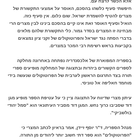
אלא הכשר לרצח עם.
חיפשתי סעיף כלשהו בהסכם, האוסר על אמצעי התקשורת של
מצרים להטיף להשמדת ישראל. שום כלום. אין סעיף כזה.
הואיל וסעיף האוסר זאת אינו קיים בהסכם בינינו לבין מצרים הרי
מבחינה זו המצרים בסדר גמור. כלי התקשורת שלהם מלאים
בדברי הסתה נגד ישראל והפרוטוקולים של זקני ציון נמצאים
בקביעות בראש רשימת רבי המכר במצרים.
בספריה המפוארת של אלכסנדריה נפתחה באחרונה מחלקה
לספרים הקשורים ביהדות ובתצוגה של המחלקה מופיעים ספרי
תורה בצד התרגום הראשון לערבית של הפרוטוקולים שנעשה בידי
מוחמד חאליפה אל טוניסי.
עיתון מצרי שדיווח על התצוגה ציין כי על עטיפת הספר מופיע מגן
דוד שסביבו כרוך נחש. המגן דוד מסביר העיתונאי הוא "סמל יהודי
בולשביקי".
מנהל הספריה, ד"ר יוסף זיידן, אמר בראיון לכתב המצרי כי
"הפרוטוקולים" הוא ספר דתי חשוב יותר ליהודים מן התורה.