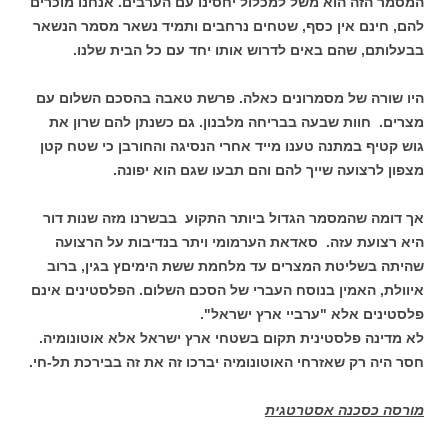
המסמר הזה הוא משל למכלול יחסינו עם הערבים. אנחנו מוכרים
להם, חינם אין כסף, שטחים נרחבים ותמיד נשאר מסמר הנשאר
בבעלותם, שהם באים לדרוש אותו יחד עם כל הבית שלנו.
היו שורה של מסמרונים כאלה. פרשת טאבה בהסכם השלום עם
מצרים. חוות שבעה בבריחה מלבנון. גם כשנתן להם שרון את
גוש קטיף במתנה טענו מייד אחרי הנסיגה והחורבן כי שטח קטן
מצפון לרצועה שייך להם והם תבעו שגם הוא יפונה.
אך דומה שהמסמר הגדול ביותר התקוע בבשרנו מזה שנות דור
היא רצועת עזה. סאדאת הערמומי ויתר בנדיבות על הרצועה
שהיתה בשליטת המצרים עד מלחמת ששת הימיםץ בגין, ברוב
איוולת, האמין בנוסח העברי של הסכם השלום. הפלסטינים אינם
פלסטינים אלא "ערביי ארץ ישראל".
לא מדינה פלסטינית תקום בשטחי ארץ ישראל אלא אוטונומיה.
חסר היה רק שאזרחי האוטונומיה יברכו זה את זה בבירכת תל-חי.
מורסה כסכנה אסטרטגית