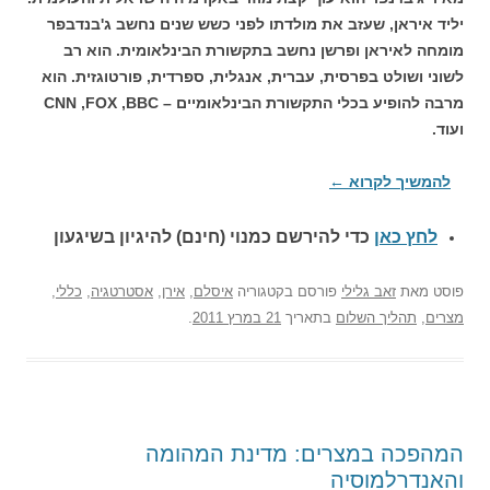
יליד איראן, שעזב את מולדתו לפני כשש שנים נחשב ג'בנדבפר
מומחה לאיראן ופרשן נחשב בתקשורת הבינלאומית. הוא רב
לשוני ושולט בפרסית, עברית, אנגלית, ספרדית, פורטוגזית. הוא
מרבה להופיע בכלי התקשורת הבינלאומיים – CNN ,FOX ,BBC
ועוד.
להמשיך לקרוא
←
לחץ כאן
כדי להירשם כ
מנוי (חינם) להיגיון בשיגעון
פוסט
מאת
זאב גלילי
פורסם בקטגוריה
איסלם
,
אירן
,
אסטרטגיה
,
כללי
,
מצרים
,
תהליך השלום
בתאריך
21 במרץ 2011
.
המהפכה במצרים: מדינת המהומה
והאנדרלמוסיה