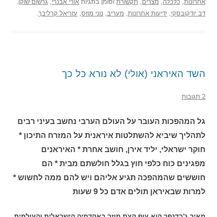
אחרונות
,
כלכלה
,
מצרים
,
תקשורת
וסומן בתגיות
אורי אבנרי
,
גרשום שוקן
,
דב יודקובסקי
,
ידיעות אחרונות
,
מעריב
,
נוני מוזס
,
עזריאל קרליבך
.
השד האיראני (אולי) לא נורא כל כך
2 תגובות
גל המהפכות העובר על העולם הערבי נחשב בעיני רבים
לתהליך שיביא להשתלטות איראנית על המזרח התיכון *
חוקר ישראלי, יליד אירן, חושב אחרת * האיראנים
מפגינים כוח כלפי חוץ בגלל חולשתם מבית * הם
חוששים שהמהפכה תגיע אליהם ויש להם ממה לחשוש *
למרות שבאיראן תולים אדם כל 9 שעות
מאיר ג'בדנפר הוא עוף קצת מוזר באקדמיה הישראלית והעולמית.