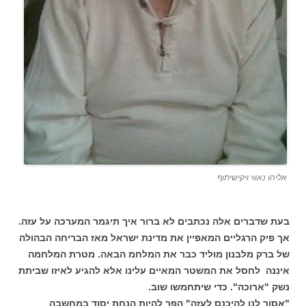
אליהו נאווי ויקישיתוף
בעת שדברים אלה נכתבים לא ברור איך תיגמר המערכה על עזה.
אך פיק הרגליים המאפיין את מדינת ישראל מאז הבריחה הבהולה
של ברק מלבנון מוליד כבר את המלחמ הבאה. מטרת המלחמה
איננה לחסל את המשטר המאיים עלינו אלא להגיע לאיזו שביתת
נשק "ארוכה". כדי שיתחמשו שוב.
"אסור לנו להיכנס לעזה" הפך להיות הנחת יסוד במחשבה