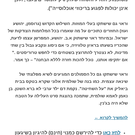
אינן יכולות לפגוע בריכוזי אוכלוסייה").
וראוי גם שישתקו בעלי המוזות. השילוש הקדוש (גרוסמן, יהושע
ועוז) החוזרים כתוכיים על מה שאמרו בכל המלחמות הצודקות של
ישראל. ובמיוחד ראוי שישתוק א.ב. יהושע, המפרשן עצמו לדעת,
שהכריז בשעתו בראיון טלוויזיה, כי אם ניסוג ונקבע גבול בין שתי
מדינות, לא נצטרך להתרוצץ בשטחים כדי לחפש טרוריסטים ."
אם יתקיפו אותנו, נוכל להכות חזרה לללא הבחנה" – כך אמר.
וראוי שישתקו גם כל הסמולנים המגיעים לשיא מפלצתי של
שינאה עצמית. כמו בנה של שולמית אלוני שקרא בטקס בבית
ביאליק את "על השחיטה". נקמת דם ילד ערבי לא ברא השטן. בן
נאמן לאמא שולמית, שתמכה בהצגת סרט העלילה על הטבח
שלא היה בג'נין.
להמשיך לקרוא
←
לחץ כאן
כדי להירשם כ
מנוי (חינם) להיגיון בשיגעון