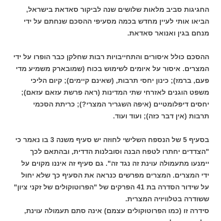
החגיגות סביב מלאות שלושים שנה לביקור סאדאת בישראל,
הביאו אותי לעיין מחדש בכמה מסעיפי ההסכם שנחתם על ידי
מנחם בגין ואנואר סאדאת.
ההסכם כולל איסורים והתחייבויות רבות שחלקן כבר הופרו על ידי
המצרים. איסור על איומים לשימוש בכוח (שמובארק משמיע מדי
פעם, ברמז); כינון יחסי תרבות, (שאינם קיימים); קיום הליכי
משפט הוגנים לאזרחי שתי המדינות (ראה פרשת עזאם עזאם);
יחסים דיפלומטיים (איפה השגריר המצרי?); כריתת הסכמי
תרבות (אין דבר כזה); ועוד ועוד.
בסעיף 5 של הנספח השלישי לחוזה יש סעיף משנה 3 בו נאמר כי
"הצדדים יחתרו לטפח הבנה וסובלנות הדדית, ובהתאם לכך
יימנעו מתעמולה עוינת זה נגד זה". גם סעיף זה איננו מקוים על
ידי המצרים. המצרים מפרשים כנראה את הסעיף כך שלא יחול
על שידור הסדרה בת 41 הפרקים של "הפרוטוקולים של זקני ציון"
ששודרה בטלוויזיה המצרית.
סידרה זו (כמו הפרוטוקולים עצמם) אינה סתם תעמולה עוינת,