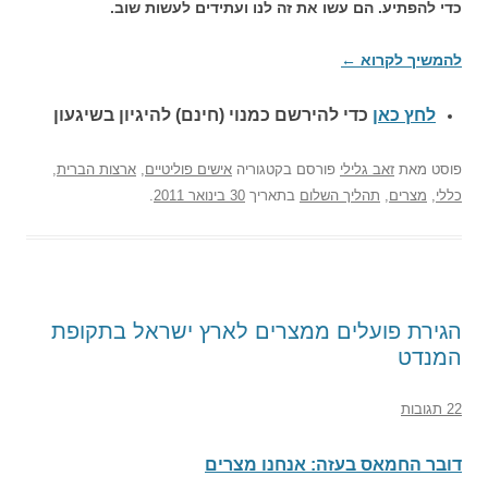
כדי להפתיע. הם עשו את זה לנו ועתידים לעשות שוב.
להמשיך לקרוא
←
לחץ כאן
כדי להירשם כ
מנוי (חינם) להיגיון בשיגעון
פוסט
מאת
זאב גלילי
פורסם בקטגוריה
אישים פוליטיים
,
ארצות הברית
,
כללי
,
מצרים
,
תהליך השלום
בתאריך
30 בינואר 2011
.
הגירת פועלים ממצרים לארץ ישראל בתקופת
המנדט
22 תגובות
דובר החמאס בעזה: אנחנו מצרים