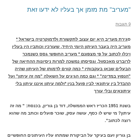
"מעריב" מת מזמן אך בעליו לא ידעו זאת
9 תגובות
ס
גירת מעריב היא יום עצוב לתקשורת ולדמוקרטיה בישראל *
מעריב היה בעבר העיתון היומי היחיד, שעורכיו וכותביו היו בעליו
ויכלו לכתוב על פי מצפונם * מעריב החופשי גסס כשנמכר
לרוברט מאכסוול, וגסיסתו נמשכה למרות ניסיונות ההחיאה של
הבעלים שבאו בעקבותיו * כמה קווים לדמותו של העיתון שהיה
"הנפוץ במדינה" * וגם כמה הגיגים על השאלה "מה זה עיתון" ועל
ההבדל בין עיתונאי לבין פועל בנין *ולמה עיתון איננו עיתון בלי
עיתונאים ובלי עור
ך
בשנת 1951 הכריז ראש הממשלה, דוד בן גוריון, בכנסת: " מה זה
עיתון? מי שיש לו כסף, עושה עסק, שוכר פועלים וכותב מה שהוא
רוצה לכתוב".
בן גוריון זעם בעיקר על הביקורת שמתחו עליו העיתונים החופשיים