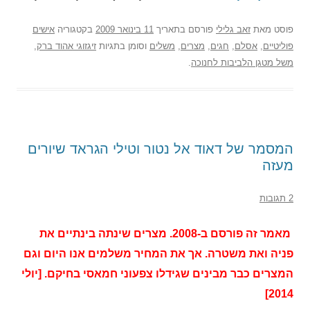
פוסט
מאת
זאב גלילי
פורסם בתאריך
11 בינואר 2009
בקטגוריה
אישים
פוליטיים
,
אסלם
,
חגים
,
מצרים
,
משלים
וסומן בתגיות
זיגזוגי אהוד ברק
,
משל מטגן הלביבות לחנוכה
.
המסמר של דאוד אל נטור וטילי הגראד שיורים
מעזה
2 תגובות
מאמר זה פורסם ב-2008. מצרים שינתה בינתיים את
פניה ואת משטרה. אך את המחיר משלמים אנו היום וגם
המצרים כבר מבינים שגידלו צפעוני חמאסי בחיקם. [יולי
2014]