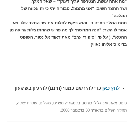
"מה אתה עושה. הנטרפה עליך דעתך" – שאל המלך.
ושר החצר השיב: "אני מתנצל. סבור הייתי כי זה עכוזה של
המלכה".
חמת המלך בערה בו והוא ביקש לתלות את שר החצר שלו. ואז
אמר לו השר: "הנה המחשתי לך מה פרוש שההתנצלות גרועה מן
החטא". ( על פי "סיפורי ערב" מאת דאוד אל נטור, השופט
בדימוס אליהו נאווי).
לחץ כאן
כדי להירשם כ
מנוי (חינם) להיגיון בשיגעון
פוסט
מאת
זאב גלילי
פורסם בקטגוריה
מצרים
,
משלים
,
עופרת יצוקה
,
תהליך השלום
בתאריך
30 בדצמבר 2008
.