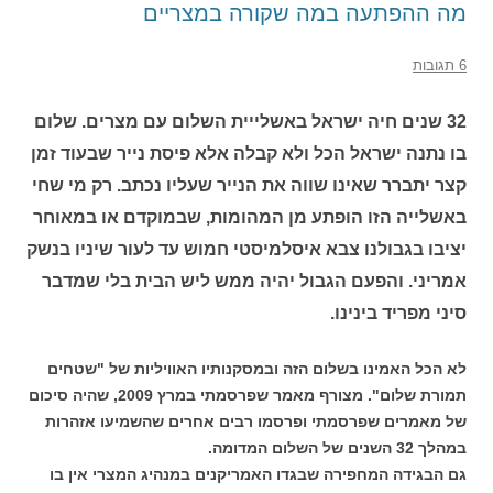
מה ההפתעה במה שקורה במצריים
6 תגובות
32 שנים חיה ישראל באשלייית השלום עם מצרים. שלום
בו נתנה ישראל הכל ולא קבלה אלא פיסת נייר שבעוד זמן
קצר יתברר שאינו שווה את הנייר שעליו נכתב. רק מי שחי
באשלייה הזו הופתע מן המהומות, שבמוקדם או במאוחר
יציבו בגבולנו צבא איסלמיסטי חמוש עד לעור שיניו בנשק
אמריני. והפעם הגבול יהיה ממש ליש הבית בלי שמדבר
סיני מפריד בינינו.
לא הכל האמינו בשלום הזה ובמסקנותיו האוויליות של "שטחים
תמורת שלום". מצורף מאמר שפרסמתי במרץ 2009, שהיה סיכום
של מאמרים שפרסמתי ופרסמו רבים אחרים שהשמיעו אזהרות
במהלך 32 השנים של השלום המדומה.
גם הבגידה המחפירה שבגדו האמריקנים במנהיג המצרי אין בו