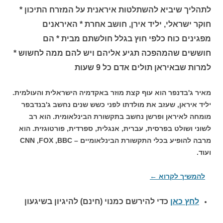
לתהליך שיביא להשתלטות איראנית על המזרח התיכון *
חוקר ישראלי, יליד אירן, חושב אחרת * האיראנים
מפגינים כוח כלפי חוץ בגלל חולשתם מבית * הם
חוששים שהמהפכה תגיע אליהם ויש להם ממה לחשוש *
למרות שבאיראן תולים אדם כל 9 שעות
מאיר ג'בדנפר הוא עוף קצת מוזר באקדמיה הישראלית והעולמית.
יליד איראן, שעזב את מולדתו לפני כשש שנים נחשב ג'בנדבפר
מומחה לאיראן ופרשן נחשב בתקשורת הבינלאומית. הוא רב
לשוני ושולט בפרסית, עברית, אנגלית, ספרדית, פורטוגזית. הוא
מרבה להופיע בכלי התקשורת הבינלאומיים – CNN ,FOX ,BBC
ועוד.
להמשיך לקרוא
←
לחץ כאן
כדי להירשם כ
מנוי (חינם) להיגיון בשיגעון