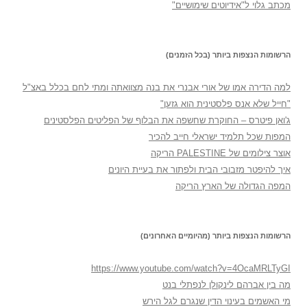
מכתב גלוי ל"אידיוטים שימושיים"
הרשומות הנצפות ביותר (בכל הזמנים)
למה הדירה אמו של אורי אבנרי את בנה מצוואתה ומתי לחם בכלל באצ"ל
"חייל שלא אנס פלסטינית הוא גזען"
ג'ואן פיטרס – החוקרת שחשפה את הבלוף של הפליטים הפלסטינים
המפות שכל תלמיד ישראלי חייב להכיר
אוצר צילומים של PALESTINE הריקה
איך להיפטר מזבובי הבית ולפתור את בעיית היונים
המפה הגדולה של הארץ הריקה
הרשומות הנצפות ביותר (מהיומיים האחרונים)
https://www.youtube.com/watch?v=4OcaMRLTyGI
מה בין אברהם לינקולן לנפתלי בנט
מי האשמים בעינוי הדין שנגרם לגל הירש