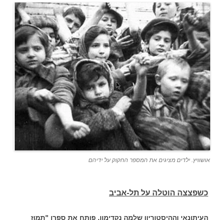
אושוויץ. ילדים מציגים את המספר החקוק על ידיהם
כשפצצה הוטלה על תל-אביב
העיתונאי וההיסטוריון שלמה נקדימון, פותח את ספרו "תמוז