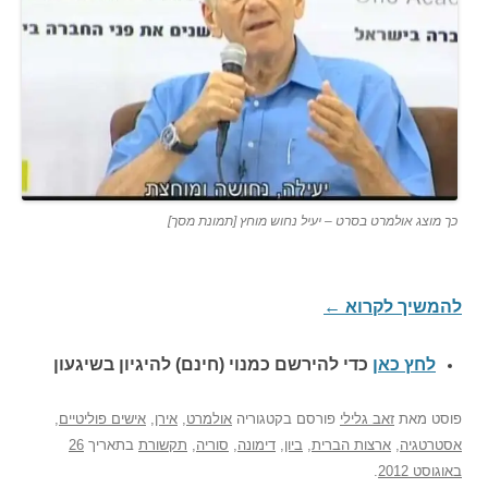
כך מוצג אולמרט בסרט – יעיל נחוש מוחץ [תמונת מסך]
להמשיך לקרוא
←
לחץ כאן
כדי להירשם כ
מנוי (חינם) להיגיון בשיגעון
פוסט
מאת
זאב גלילי
פורסם בקטגוריה
אולמרט
,
אירן
,
אישים פוליטיים
,
אסטרטגיה
,
ארצות הברית
,
ביון
,
דימונה
,
סוריה
,
תקשורת
בתאריך
26
באוגוסט 2012
.