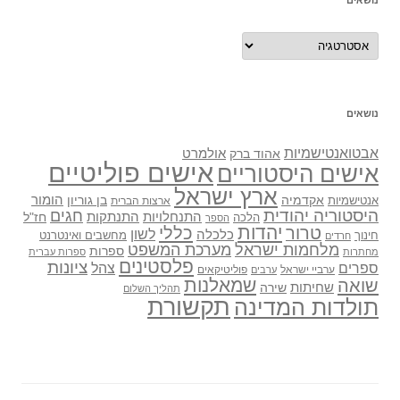
נושאים
נושאים
נושאים
אבטואנטישמיות
אולמרט
אהוד ברק
אישים פוליטיים
אישים היסטוריים
ארץ ישראל
אקדמיה
בן גוריון
הומור
אנטישמיות
ארצות הברית
היסטוריה יהודית
חגים
התנתקות
התנחלויות
חז"ל
הלכה
הספר
יהדות
כללי
טרור
לשון
כלכלה
מחשבים ואינטרנט
חינוך
חרדים
מלחמות ישראל
מערכת המשפט
ספרות
מחתרות
ספרות עברית
פלסטינים
ציונות
ספרים
צהל
ערביי ישראל
פוליטיקאים
ערבים
שואה
שמאלנות
שחיתות
שירה
תהליך השלום
תקשורת
תולדות המדינה