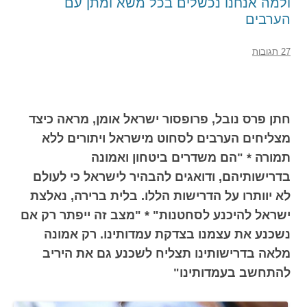
ולמה אנחנו נכשלים בכל משא ומתן עם
הערבים
27 תגובות
חתן פרס נובל, פרופסור ישראל אומן, מראה כיצד
מצליחים הערבים לסחוט מישראל ויתורים ללא
תמורה * "הם משדרים ביטחון ואמונה
בדרישותיהם, ודואגים להבהיר לישראל כי לעולם
לא יוותרו על הדרישות הללו. בלית ברירה, נאלצת
ישראל להיכנע לסחטנות" * "מצב זה ייפתר רק אם
נשכנע את עצמנו בצדקת עמדותינו. רק אמונה
מלאה בדרישותינו תצליח לשכנע גם את היריב
להתחשב בעמדותינו"