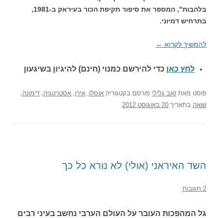
בלהבות", המספר את סיפור תקיפת הכור בעיראק ב-1981,
בתרחיש דמיוני.
להמשיך לקרוא
←
לחץ כאן
כדי להירשם כ
מנוי (חינם) להיגיון בשיגעון
פוסט
מאת
זאב גלילי
פורסם בקטגוריה
אוסלו
,
אירן
,
אסטרטגיה
,
דימונה
,
שואה
בתאריך
20 באוגוסט 2012
.
השד האיראני (אולי) לא נורא כל כך
2 תגובות
גל המהפכות העובר על העולם הערבי נחשב בעיני רבים