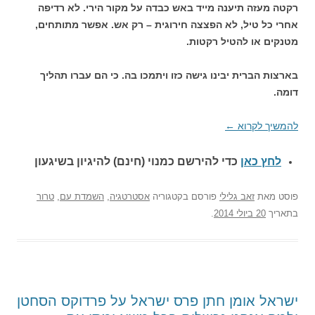
רקטה מעזה תיענה מייד באש כבדה על מקור הירי. לא רדיפה
אחרי כל טיל, לא הפצצה חירוגית – רק אש. אפשר מתותחים,
מטנקים או להטיל רקטות.
בארצות הברית יבינו גישה כזו ויתמכו בה. כי הם עברו תהליך
דומה.
להמשיך לקרוא
←
לחץ כאן
כדי להירשם כ
מנוי (חינם) להיגיון בשיגעון
פוסט
מאת
זאב גלילי
פורסם בקטגוריה
אסטרטגיה
,
השמדת עם
,
טרור
בתאריך
20 ביולי 2014
.
ישראל אומן חתן פרס ישראל על פרדוקס הסחטן