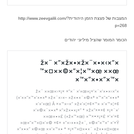
המצבות של פצצת הזמן היהודיתhttp://www.zeevgalili.com/?
p=268
הכומר המומר שהציל מיליוני יהודים