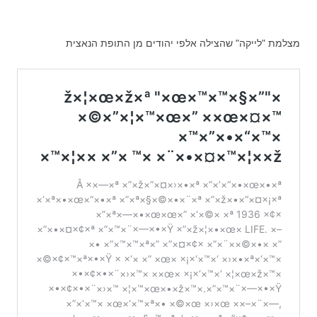
מצלמת "לייקה" שהצילה אלפי יהודים מן התופת הנאצית