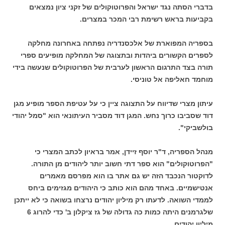
בדברי הסתה נגד ישראל והפרוטוקולים של זקני ציון נמצאים
בקביעות בראש רשימת רבי המכר במצרים.
בספריה המפוארת של אלכסנדריה נפתחה באחרונה מחלקה
לספרים הקשורים ביהדות ובתצוגה של המחלקה מופיעים ספרי
תורה בצד התרגום הראשון לערבית של הפרוטוקולים שנעשה בידי
מוחמד חאליפה אל טוניסי.
עיתון מצרי שדיווח על התצוגה ציין כי על עטיפת הספר מופיע מגן
דוד שסביבו כרוך נחש. המגן דוד מסביר העיתונאי הוא "סמל יהודי
בולשביקי".
מנהל הספריה, ד"ר יוסף זיידן, אמר בראיון לכתב המצרי כי
"הפרוטוקולים" הוא ספר דתי חשוב יותר ליהודים מן התורה.
לדוקטור הנכבד הזה יש גם אתר בו הוא מפרסם מאמרים
אנטישמיים. באחד מהם הוא כותב כי היהודים מגזימים ביחס
לממדי השואה. לדעתו רק מיליון יהודים נרצחו בשואה כי לא ייתכן
שלגרמנים היתה כמות כה גדולה של גז ציקלון ב' כדי להרוג 6
מיליון יהודים.