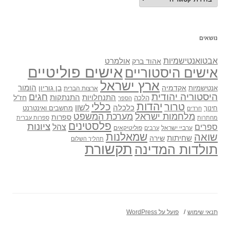
נושאים
אבטואנטישמיות
אולמרט
אהוד ברק
אישים פוליטיים
אישים היסטוריים
ארץ ישראל
אקדמיה
בן גוריון
הומור
אנטישמיות
ארצות הברית
היסטוריה יהודית
חגים
התנתקות
התנחלויות
חז"ל
הלכה
הספר
יהדות
כללי
טרור
לשון
כלכלה
מחשבים ואינטרנט
חינוך
חרדים
מלחמות ישראל
מערכת המשפט
ספרות
מחתרות
ספרות עברית
פלסטינים
ציונות
ספרים
צהל
ערביי ישראל
פוליטיקאים
ערבים
שואה
שמאלנות
שחיתות
שירה
תהליך השלום
תקשורת
תולדות המדינה
תנאי שימוש
פועל על WordPress