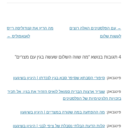
→
ניווט
עם הפלסטינים האלה רוצים
מה הריץ את קנודוליסה רייס
בפוסטים
לעשות שלום
לאנאפוליס
←
4 תגובות בנושא “
מה שווה השלום שעשה בגין עם מצרים
”
פינגבאק:
סיפורי הסבתא שסיפר סבא בגין לנכדתו | היגיון בשיגעון
פינגבאק:
שגריר ארצות הברית סמואל לואיס הזהיר את בגין: אל תכיר
בזכויות הלגיטימיות של הפלסטינים
פינגבאק:
מה ההפתעה במה שקורה במצריים | היגיון בשיגעון
פינגבאק:
קלות הדעת הבלתי נסבלת של ציפי לבני | היגיון בשיגעון