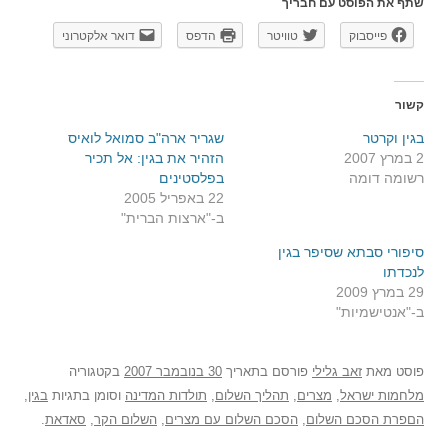
שתף את הפוסט עם חבריך
פייסבוק
טוויטר
הדפס
דואר אלקטרוני
קשור
בגין וקרטר
שגריר ארה"ב סמואל לואיס
2 במרץ 2007
הזהיר את בגין: אל תכיר
רשומה דומה
בפלסטינים
22 באפריל 2005
ב-"ארצות הברית"
סיפורי סבתא שסיפר בגין
לנכדתו
29 במרץ 2009
ב-"אנטישמיות"
פוסט
מאת
זאב גלילי
פורסם בתאריך
30 בנובמבר 2007
בקטגוריה
מלחמות ישראל
,
מצרים
,
תהליך השלום
,
תולדות המדינה
וסומן בתגיות
בגין
,
הםפרת הסכם השלום
,
הסכם השלום עם מצרים
,
השלום הקר
,
סאדאת
.