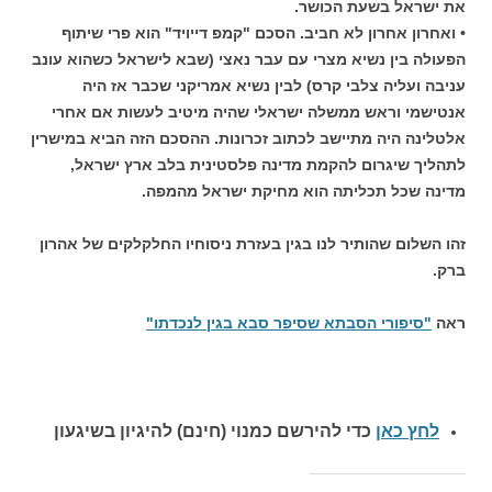
את ישראל בשעת הכושר.
• ואחרון אחרון לא חביב. הסכם "קמפ דייויד" הוא פרי שיתוף
הפעולה בין נשיא מצרי עם עבר נאצי (שבא לישראל כשהוא עונב
עניבה ועליה צלבי קרס) לבין נשיא אמריקני שכבר אז היה
אנטישמי וראש ממשלה ישראלי שהיה מיטיב לעשות אם אחרי
אלטלינה היה מתיישב לכתוב זכרונות. ההסכם הזה הביא במישרין
לתהליך שיגרום להקמת מדינה פלסטינית בלב ארץ ישראל,
מדינה שכל תכליתה הוא מחיקת ישראל מהמפה.
זהו השלום שהותיר לנו בגין בעזרת ניסוחיו החלקלקים של אהרון
ברק.
ראה
"סיפורי הסבתא שסיפר סבא בגין לנכדתו"
לחץ כאן
כדי להירשם כ
מנוי (חינם) להיגיון בשיגעון