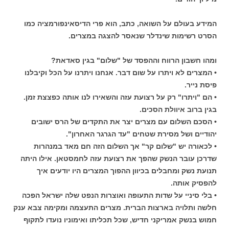
המידע בעולם על השואה, כתב, הוא פרי הדיסאינפורמציה כמו
הסרט רשימות שינדלר שנאסר להצגה במצרים.
ומהו חשבון הרווח וההפסד של "שלום" בגין סאדאת?
• המצרים לא ויתרו על שום דבר. אנחנו ויתרנו על הכל וקיבלנו
פיסת נייר.
• הם "ויתרו" רק על רצועת עזה והשאירו לנו אותה כפצצת זמן.
בגין ברוב איוולת הסכים.
• הסכם השלום עם מצרים יצר את התקדים של הרס ישובים
יהודיים ושל מסירת שטחים "עד הגרגר האחרון".
• לכאורה יש "שלום קר" אך השלום הזה חם מאד במנהרות
שדרכן עובר הנשק שהפך את רצועת עזה לחמסטאן. אילו היתה
תנועת נשק ומחבלים בכיוון ההפוך המצרים היו יודעים איך
להפסיק אותה.
• בלי סיניי על שדות התעופה ואוצרות הנפט שלה ישראל הפכה
חלשה ותלויה בארצות הברית. מצרים התעצמה ומקימה צבא ענק
חמוש בנשק אמריקני חדיש, שכל תכליתו ואימוניו נועדו לתקוף