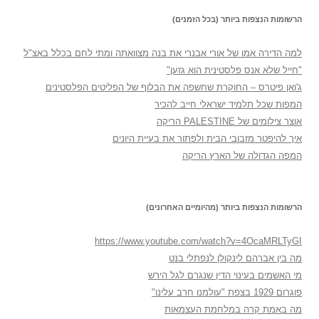
הרשומות הנצפות ביותר (בכל הזמנים)
למה הדירה אמו של אורי אבנרי את בנה מצוואתה ומתי לחם בכלל באצ"ל
"חייל שלא אנס פלסטינית הוא גזען"
ג'ואן פיטרס – החוקרת שחשפה את הבלוף של הפליטים הפלסטינים
המפות שכל תלמיד ישראלי חייב להכיר
אוצר צילומים של PALESTINE הריקה
איך להיפטר מזבובי הבית ולפתור את בעיית היונים
המפה הגדולה של הארץ הריקה
הרשומות הנצפות ביותר (מהיומיים האחרונים)
https://www.youtube.com/watch?v=4OcaMRLTyGI
מה בין אברהם לינקולן לנפתלי בנט
מי האשמים בעינוי הדין שנגרם לגל הירש
פוגרום 1929 בצפת "עולמנו חרב עלינו"
מה באמת קרה במלחמת העצמאות