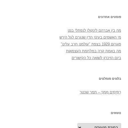
פוסטים אחרונים
מה בין אברהם לינקולן לנפתלי בנט
מי האשמים בעינוי הדין שנגרם לגל הירש
פוגרום 1929 בצפת "עולמנו חרב עלינו"
מה באמת קרה במלחמת העצמאות
ביום הזיכרון לשואה כל הקישורים
בלוגים מומלצים
רְסִיסִים מִמֶנִי – תמר שכטר
נושאים
נושאים