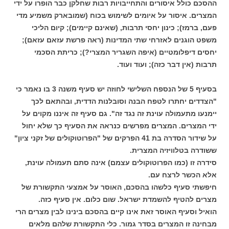
ההסכם כולל איסורים והתחייבויות רבות שחלקן כבר הופרו על ידי
המצרים. איסור על איומים לשימוש בכוח (שמובארק משמיע מדי
פעם, ברמז); כינון יחסי תרבות, (שאינם קיימים); קיום הליכי
משפט הוגנים לאזרחי שתי המדינות (ראה פרשת עזאם עזאם);
יחסים דיפלומטיים (איפה השגריר המצרי?); כריתת הסכמי
תרבות (אין דבר כזה); ועוד ועוד.
בסעיף 5 של הנספח השלישי לחוזה יש סעיף משנה 3 בו נאמר כי
"הצדדים יחתרו לטפח הבנה וסובלנות הדדית, ובהתאם לכך
יימנעו מתעמולה עוינת זה נגד זה". גם סעיף זה איננו מקוים על
ידי המצרים. המצרים מפרשים כנראה את הסעיף כך שלא יחול
על שידור הסדרה בת 41 הפרקים של "הפרוטוקולים של זקני ציון"
ששודרה בטלוויזיה המצרית.
סידרה זו (כמו הפרוטוקולים עצמם) אינה סתם תעמולה עוינת,
אלא הכשר לרצח עם.
חיפשתי סעיף כלשהו בהסכם, האוסר על אמצעי התקשורת של
מצרים להטיף להשמדת ישראל. שום כלום. אין סעיף כזה.
הואיל וסעיף האוסר זאת אינו קיים בהסכם בינינו לבין מצרים הרי
מבחינה זו המצרים בסדר גמור. כלי התקשורת שלהם מלאים