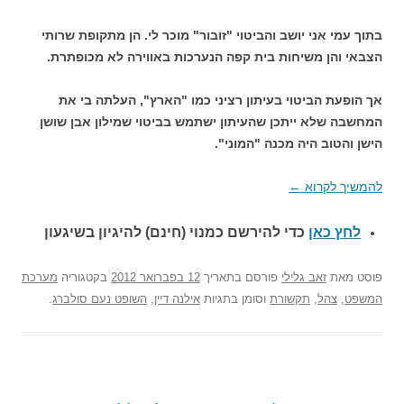
בתוך עמי אני יושב והביטוי "זובור" מוכר לי. הן מתקופת שרותי
הצבאי והן משיחות בית קפה הנערכות באווירה לא מכופתרת.
אך הופעת הביטוי בעיתון רציני כמו "הארץ", העלתה בי את
המחשבה שלא ייתכן שהעיתון ישתמש בביטוי שמילון אבן שושן
הישן והטוב היה מכנה "המוני".
להמשיך לקרוא
←
לחץ כאן
כדי להירשם כ
מנוי (חינם) להיגיון בשיגעון
פוסט
מאת
זאב גלילי
פורסם בתאריך
12 בפברואר 2012
בקטגוריה
מערכת
המשפט
,
צהל
,
תקשורת
וסומן בתגיות
אילנה דיין
,
השופט נעם סולברג
.