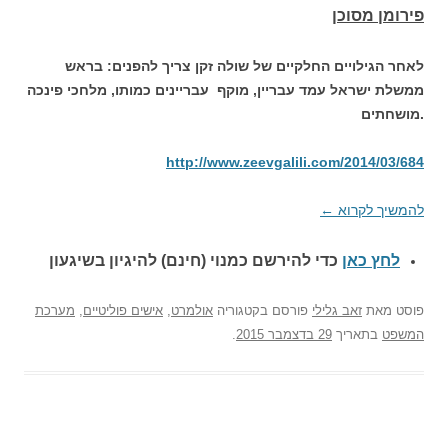
פירומן מסוכן
לאחר הגילויים החלקיים של שולה זקן צריך להפנים: בראש
ממשלת ישראל עמד עבריין, מוקף עבריינים כמותו, מלחכי פינכה
.
מושחתים
http://www.zeevgalili.com/2014/03/684
להמשיך לקרוא
←
לחץ כאן
כדי להירשם כ
מנוי (חינם) להיגיון בשיגעון
פוסט
מאת
זאב גלילי
פורסם בקטגוריה
אולמרט
,
אישים פוליטיים
,
מערכת
המשפט
בתאריך
29 בדצמבר 2015
.