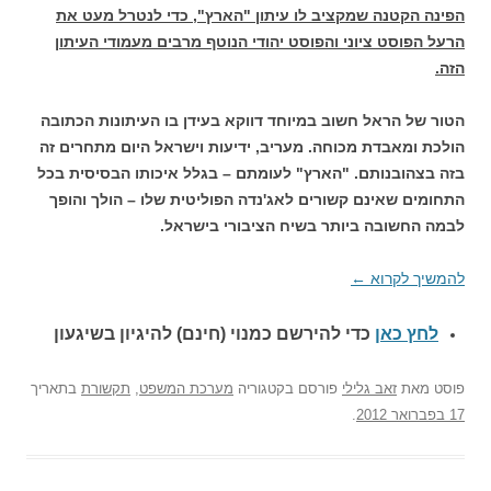
הפינה הקטנה שמקציב לו עיתון "הארץ", כדי לנטרל מעט את
הרעל הפוסט ציוני והפוסט יהודי הנוטף מרבים מעמודי העיתון
הזה.
הטור של הראל חשוב במיוחד דווקא בעידן בו העיתונות הכתובה
הולכת ומאבדת מכוחה. מעריב, ידיעות וישראל היום מתחרים זה
בזה בצהובנותם. "הארץ" לעומתם – בגלל איכותו הבסיסית בכל
התחומים שאינם קשורים לאג'נדה הפוליטית שלו – הולך והופך
לבמה החשובה ביותר בשיח הציבורי בישראל.
להמשיך לקרוא
←
לחץ כאן
כדי להירשם כ
מנוי (חינם) להיגיון בשיגעון
פוסט
מאת
זאב גלילי
פורסם בקטגוריה
מערכת המשפט
,
תקשורת
בתאריך
17 בפברואר 2012
.