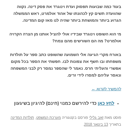
בעוד כמה שבועות תפסוק ועדת וינוגרד את פסק דינה. נקווה
שהוועדה תשים קץ לכהונתו של אהוד אולמרט, ראש הממשלה
הגרוע ביותר והמושחת ביותר שהיה לנו מאז קום המדינה.
מי הוא השופט וינוגרד שבידיו אולי להציל אותנו מן הצרה הקרויה
אולמרט? מה הם השורשים מהם צמח?
באורח מקרי הגיעה אלי השמועה שהשופט כתב ספר על תולדות
משפחתו ובו חשף את צפונות לבו. חפשתי את הספר בכל מקום
אפשרי והעליתי חרס. נאמר לי שהספר נמסר רק לבני המשפחה
ונאסר עליהם למסרו לידי זרים.
להמשיך לקרוא
←
לחץ כאן
כדי להירשם כ
מנוי (חינם) להיגיון בשיגעון
פוסט
מאת
זאב גלילי
פורסם בקטגוריה
מערכת המשפט
,
תולדות המדינה
בתאריך
13 בינואר 2018
.