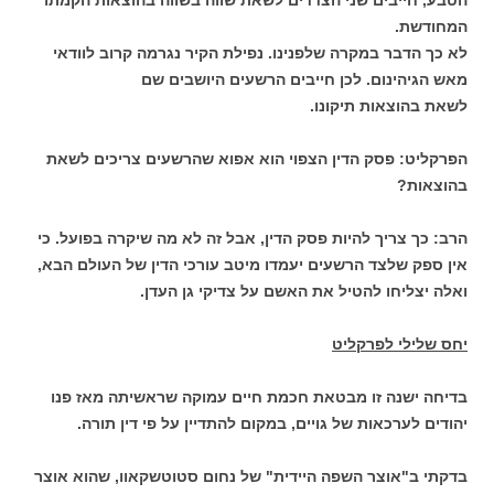
הטבע, חייבים שני הצדדים לשאת שווה בשווה בהוצאות הקמתו
המחודשת.
לא כך הדבר במקרה שלפנינו. נפילת הקיר נגרמה קרוב לוודאי
מאש הגיהינום. לכן חייבים הרשעים היושבים שם
לשאת בהוצאות תיקונו.
הפרקליט: פסק הדין הצפוי הוא אפוא שהרשעים צריכים לשאת
בהוצאות?
הרב: כך צריך להיות פסק הדין, אבל זה לא מה שיקרה בפועל. כי
אין ספק שלצד הרשעים יעמדו מיטב עורכי הדין של העולם הבא,
ואלה יצליחו להטיל את האשם על צדיקי גן העדן.
יחס שלילי לפרקליט
בדיחה ישנה זו מבטאת חכמת חיים עמוקה שראשיתה מאז פנו
יהודים לערכאות של גויים, במקום להתדיין על פי דין תורה.
בדקתי ב"אוצר השפה היידית" של נחום סטוטשקאוו, שהוא אוצר