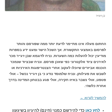
בן זיגייר
החתום מעלה אינו מתיימר לדעת יותר ממה שפורסם והותר
לפרסום באמצעי התקשורת. אך השכל הישר ומעט ידע בספרות
מודיעין יכול להעלות כמה השערות. נניח לדוגמא שבן זיגייר מכר
לאירנים ציוד אלקטרוני כפי שאכן פורסם. ונניח שבציוד שנמכר
הוכנסו אביזרים שיוכלו לעקוב אחרי הצנטריפוגות האירניות או
לשבש את פעילותן. ונניח שלמוסד נודע כי בן זיגייר נכשל – אולי
פטפט, אולי נשבר באיזו חקירה, אולי פגע בבטחון המדינה בדרך
אחרת כלשהי.
להמשיך לקרוא
←
לחץ כאן
כדי להירשם כ
מנוי (חינם) להיגיון בשיגעון