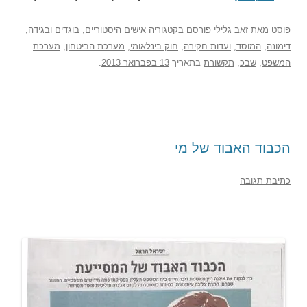
פוסט
מאת
זאב גלילי
פורסם בקטגוריה
אישים היסטוריים
,
בוגדים ובגידה
,
דימונה
,
המוסד
,
ועדות חקירה
,
חוק בינלאומי
,
מערכת הביטחון
,
מערכת
המשפט
,
שבכ
,
תקשורת
בתאריך
13 בפברואר 2013
.
הכבוד האבוד של מי
כתיבת תגובה