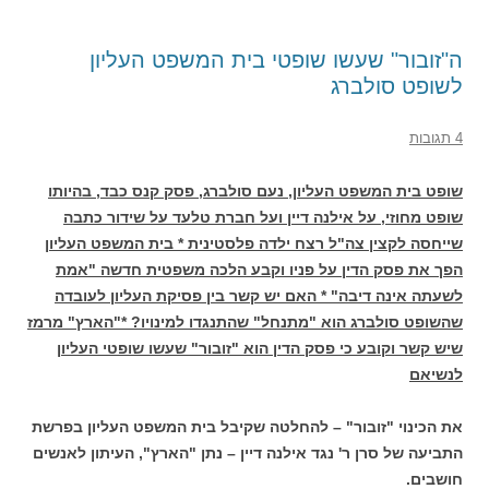
ה"זובור" שעשו שופטי בית המשפט העליון
לשופט סולברג
4 תגובות
שופט בית המשפט העליון, נעם סולברג, פסק קנס כבד, בהיותו
שופט מחוזי, על אילנה דיין ועל חברת טלעד על שידור כתבה
שייחסה לקצין צה"ל רצח ילדה פלסטינית * בית המשפט העליון
הפך את פסק הדין על פניו וקבע הלכה משפטית חדשה "אמת
לשעתה אינה דיבה" * האם יש קשר בין פסיקת העליון לעובדה
שהשופט סולברג הוא "מתנחל" שהתנגדו למינויו? *"הארץ" מרמז
שיש קשר וקובע כי פסק הדין הוא "זובור" שעשו שופטי העליון
לנשיאם
את הכינוי "זובור" – להחלטה שקיבל בית המשפט העליון בפרשת
התביעה של סרן ר' נגד אילנה דיין – נתן "הארץ", העיתון לאנשים
חושבים.