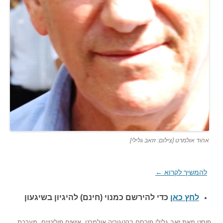
אהוד אולמרט [צילום: זזאב גלילי]
להמשיך לקרוא
←
לחץ כאן
כדי להירשם כ
מנוי (חינם) להיגיון בשיגעון
פוסט
מאת
זאב גלילי
פורסם בקטגוריה
אולמרט
,
אישים פוליטיים
,
מערכת