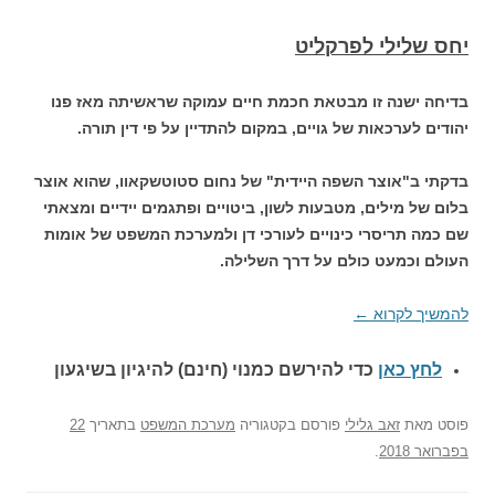
יחס שלילי לפרקליט
בדיחה ישנה זו מבטאת חכמת חיים עמוקה שראשיתה מאז פנו
יהודים לערכאות של גויים, במקום להתדיין על פי דין תורה.
בדקתי ב"אוצר השפה היידית" של נחום סטוטשקאוו, שהוא אוצר
בלום של מילים, מטבעות לשון, ביטויים ופתגמים יידיים ומצאתי
שם כמה תריסרי כינויים לעורכי דן ולמערכת המשפט של אומות
העולם וכמעט כולם על דרך השלילה.
להמשיך לקרוא
←
לחץ כאן
כדי להירשם כ
מנוי (חינם) להיגיון בשיגעון
פוסט
מאת
זאב גלילי
פורסם בקטגוריה
מערכת המשפט
בתאריך
22
בפברואר 2018
.