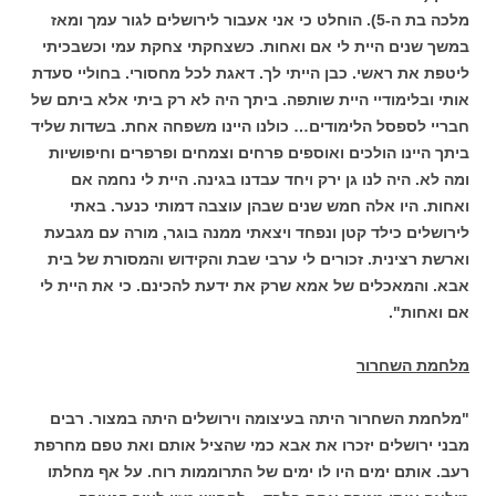
מלכה בת ה-5). הוחלט כי אני אעבור לירושלים לגור עמך ומאז
במשך שנים היית לי אם ואחות. כשצחקתי צחקת עמי וכשבכיתי
ליטפת את ראשי. כבן הייתי לך. דאגת לכל מחסורי. בחוליי סעדת
אותי ובלימודיי היית שותפה. ביתך היה לא רק ביתי אלא ביתם של
חבריי לספסל הלימודים… כולנו היינו משפחה אחת. בשדות שליד
ביתך היינו הולכים ואוספים פרחים וצמחים ופרפרים וחיפושיות
ומה לא. היה לנו גן ירק ויחד עבדנו בגינה. היית לי נחמה אם
ואחות. היו אלה חמש שנים שבהן עוצבה דמותי כנער. באתי
לירושלים כילד קטן ונפחד ויצאתי ממנה בוגר, מורה עם מגבעת
וארשת רצינית. זכורים לי ערבי שבת והקידוש והמסורת של בית
אבא. והמאכלים של אמא שרק את ידעת להכינם. כי את היית לי
אם ואחות".
מלחמת השחרור
"מלחמת השחרור היתה בעיצומה וירושלים היתה במצור. רבים
מבני ירושלים יזכרו את אבא כמי שהציל אותם ואת טפם מחרפת
רעב. אותם ימים היו לו ימים של התרוממות רוח. על אף מחלתו