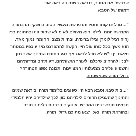
שרכשה את הספר, כנראה בשנה בה ראה אור.
דמותו של הסבא
"…גודל צדקותו וחסידותו פרשת מעשיו הטובים ושקידתו בתורה
הקדושה יומם ולילה. הוא מעולם לא מילא שחוק פיו ובחתונת בניו
(היה רגיל לומר) וגילו ברעדה. ובהיות מצבו החומרי נמוך מאד,
הוא משך בכל כוחו עול חייו הקשה להתפרנס מיגיע כפיו במסחר
מזיגת יין וי"ש לא חדל לדאוג אף רגע בתורת החינוך אשר נתן
לבניו להרחיב שיכלם ולעורר רגשותיהם, דעותיהם ומידותיהם
והשפיע עליהם ממעלותיו המצויינות ותכונת נפשו הטהורה?
גדולי תורה שבמשפחה
"…בית סבא וסבא רבא היו ספוגים בלימוד תורה וביראת שמים
והחינוך שהעניקו ההורים לילדיהם כוון לכך שילדיהם יהיו תלמידי
חכמים חובשי בית המדרש ועוסקים ברבנות בלימוד תורה
ובהוראת תורה. ואכן יצאו מתוכם גדולי תורה.