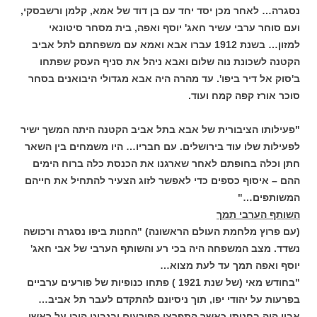
נסגרה… לאחר מכן יסד יחד עם בן דוד של אמא, קלמן ורשבסקי,
ועם סוחר ערבי עשיר חאג' יוסף ואפה, בית מסחר סיטונאי
למזון… בשנת 1912 עברו אבא ואמא עם משפחתם לתל אביב
הקטנה לשכונת נוה שלום ואבא ניהל את סניף העסק שפתחו
ב'סוק אל דיר ביפו'. עד מהרה היה אבא מגדולי היבואנים בסחר
סוכר אורז קפה קמח ועוד.
"פעילותו הציבורית של אבא בתל אביב הקטנה היתה המשך ישיר
לפעילות שלו עוד בירושלים. עם חבריו… היו משמחים בין השאר
חתן וכלה בחופתם לאחר שארגנו את הכנסת כלה ברוח הימים
ההם – איסוף כספים כדי לאפשר לזוג הצעיר להתחיל את חייהם
המשותפים…"
השותף הערבי תמך
(עם פרוץ מלחמת העולם הראשונה) "החנות ביפו נסגרה ורכושה
נשדד. מצב המשפחה היה בכי רע והשותף הערבי של אבי חאג'
יוסף ואפה תמך עד לעת מצוא…
"בחודש מאי (של שנת 1921 ) פתחו כנופיות של פורעים ערביים
בפרעות על יהודי יפו, תוך ניסיונם להתקדם לעבר תל אביב…
אביו היה בחנותו כאשר התפרצו הפורעים ובנבוט היכו על ראשו