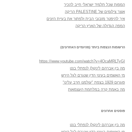
המפות שכל תלמיד ישראלי חייב להכיר
אוצר צילומים של PALESTINE הריקה
איך להיפטר מזבובי הבית ולפתור את בעיית היונים
המפה הגדולה של הארץ הריקה
הרשומות הנצפות ביותר (מהיומיים האחרונים)
https://www.youtube.com/watch?v=4OcaMRLTyGI
מה בין אברהם לינקולן לנפתלי בנט
מי האשמים בעינוי הדין שנגרם לגל הירש
פוגרום 1929 בצפת "עולמנו חרב עלינו"
מה באמת קרה במלחמת העצמאות
פוסטים אחרונים
מה בין אברהם לינקולן לנפתלי בנט
מי האשמים בעינוי הדין שנגרם לגל הירש