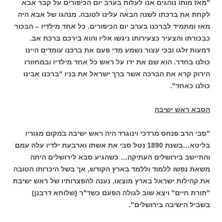
"מאז מותו נוהגים אנו לעלות בערב יום הכיפורים על קבר אבא
לקחת את ברכתו לשנה הבאה עלינו לטובה. מנהגו של אבא היה
מאז ומתמיד לברכנו בערב יום הכיפורים. כל אחד מילדיו – הבכור
כבכורתו והצעיר כצעירותו ניגשו אליו והוא בירכם ברכת אב.
דמעות זלגו ובכי עצור נשמע מדי פעם את ברכנו עומדים היינו
כולנו בחדר. הוא שם את ידו על ראש כל אחד מילדיו ובמחזורו
הירוק קרא את הברכה אשר ברך ישראל את בניו "ברכנו אבינו
כולנו כאחד".
הסבא ראש ישיבה
"סבי הרב פנחס מרדכי וינוגרד היה ראש ישיבה במקום מגוריו
בליטא…בשנת 1890 נטל סבי את אשתו וארבעת ילדיו עלה עמם
והתיישב בירושלים העתיקה… כשהגיע סבא לירושלים היתה
משאת נפשו ללמוד וללמד בארץ הקודש, אך בשל היכרותו הטובה
את קהילות ישראל בארץ מוצאו, נענה להפצרותיו של ראש ישיבת
"תורת חיים" ויצא שוב לגולה הפעם כשד"ר (שלוחא דרבנן)
בשביל הישיבה בירושלים".