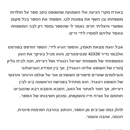
באורח מקרי הגיעה אלי השמועה שהשופט כתב ספר על תולדות
משפחתו ובו חשף את צפונות לבו. חפשתי את הספר בכל מקום
אפשרי והעליתי חרס. נאמר לי שהספר נמסר רק לבני המשפחה
ונאסר עליהם למסרו לידי זרים.
אבל יגעת מצאת תאמין, והספר הגיע לידי. הספר הודפס בפורמט
אלבומי נדיר 42X30 סנטימטרים, והוא מכיל בעיקר את העץ
המשפחתי של משפחת ישראל וינוגרד ושל רעייתו, חנה לבית גליק
(הוריו של השופט אליהו וינוגרד). אך בין המידע הגניאולוגי
והצילומים שזורים סיפורים השופכים אור על עולמו הרוחני והרגשי
של השופט וינוגרד. הוא מתחיל בפגישה הראשונה בינו לבין
רעייתו, אך חוזר לאחור אל האב, הסבא והסבא רבא שהטביעו
חותמם על אורח חייו והשקפתו, ומכאן חשיבותו של הספר.
להלן כמה שביבים מן הספר, הכתוב בהרבה חמימות פיוטית,
חכמה, אהבה והומור.