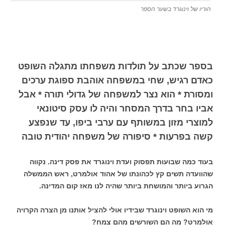
הוריו של וינוגרד בשער הספר
בספר שכתב על תולדות משפחתו מתגלה השופט
כאדם רגיש, שחי במשפחה אוהבת ספוגת ערכים
ומסורת * הוא נצר למשפחה של גדולי תורה * אבל
אביו בחר בדרך המסחר והיה לו עסק סיטונאי
למוצרי מזון במשותף עם ערבי ביפו, עד שנפצע
קשה בפרעות * סיפורה של משפחה יהודית טובה
בעוד כמה שבועות תפסוק ועדת וינוגרד את פסק דינה. נקווה
שהוועדה תשים קץ לכהונתו של אהוד אולמרט, ראש הממשלה
הגרוע ביותר והמושחת ביותר שהיה לנו מאז קום המדינה.
מי הוא השופט וינוגרד שבידיו אולי להציל אותנו מן הצרה הקרויה
אולמרט? מה הם השורשים מהם צמח?