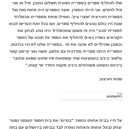
שלו להחליף ספרים בספרייה תמורת תשלום כמובן. מיל או שני
מיל לחודש. אני הייתי הספרן. אוצר הספרים היה פחות מזה של
הספריה העירונית 'שערי ציון'. ואפילו פחות מספריית אכסלרוד
שבה היו כולם נוהגים להחליף ספרים. אם בכל זאת העדיפו לבוא
לספרית 'מכבי' היה זה משום שאכסלרוד היה נוהג לבחון את
הקוראים כשהיו באים להחליף את הספר על תוכנו של הספר
וכמובן שהילדים לא אהבו את זה . בספרייה שלנו לא היו בחינות.
הספרייה היתה ספרייה מודרנית עם טלפון. משה ואני קיימנו קשר
טלפוני בינינו באמצעות שתי קופסאות פח שחוט שפגט מחובר
ביניהם וכשאנו משוחחים בינינו מקצה החדר עד קצהו."
שנות העיצוב
על חייו בבית אחותו נחמה: "בסיימי את בית הספר העממי נפטר
יצחק (בעל אחותו והאחות נותרה לבד בביתה בירושלים עם בתה