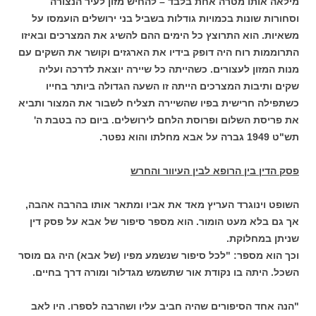
מילאה אותו מטרה אחת בלבד – להחיש מזון לעיר הנצורה
וסחורות שונות בכמויות גודלות בשביל בני ירושלים הועמסו על
משאיות. הוא התרוצץ כל הימים ההם להשיג את המצרכים ובאיזו
התרוממות רוח היה דופק בידיו את הארגזים וקושר את השקים עם
מנות המזון לעצורים. כשהייתה כל שיירה יוצאת לדרכה ועליה
שקים ותיבות המצרכים הייתה זו השעה הגדולה ביותר בחייו
כשתפילה חרישית בפיו שהשיירה תצליח לשבור את המצור ותביא
את פריסת השלום ופרוסת הלחם לירושלים. ביום כה בטבת ה'
תש"ט 1949 גברה על אבא מחלתו והוא נפטר.
פסק הדין בין הרופא לבין העיוור והחרש
השופט וינוגרד העריץ מאד את אביו ומתאר אותו בהרבה אהבה,
אך גם בלא מעט הומור. הוא מספר סיפור של אבא על פסק דין
שניתן במחלוקת.
וכך הוא מספר: "לכל סיפור שנשמע מפיו (של אבא) היה גם מוסר
השכל. היתה בו נקודת אור שתשמש מגדלור ומורה דרך בחיים.
"הנה אחד הסיפורים שהיה חביב עליו ושהרבה לספרו. היו לאב