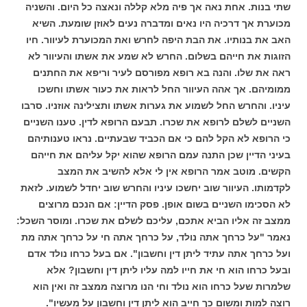
שתי בנות. אחת נאה אך פיה מלא קללה ונאצה כל היום. והשניה
מכוערת אך דרכיה היו נאים ומדברה נעים לאוזן שומעת. השיא
האב את בנותיו. את הבת היפה לחרש ואת המכוערת לעיוור. חיו
הזוגות את חייהם בשלום. החרש לא שמע את אשתו והעיוור לא
ראה את שלו. והנה בא רופא מפורסם לעיר וריפא את החתנים
ממומיהם. אך אהה העיוור החל לראות את כעור אשתו וחשכו
עיניו. והחרש החל לשמוע את גערות אשתו ותצילינה אוזניו. סרבו
השניים לשלם לרופא את שכרו. תבעם הרופא לדין. טענו השניים
כי הרופא לא הקל להם כי אם הכביד שבעתיים. נראו טענותיהם
בעיני הדיין שכן התנה עמם הרופא שהוא יקל עליהם את חייהם
הקשים. מוטב אמר הרופא אין לי אלא להשיב את המצב
לקדמותו. העיוור שוב יחשכו עיניו והחרש שוב יחדל לשמוע. לזאת
לא הסכימו השניים בשום אופן. פסק הדיין: אם הנכם מרוצים
ממצב זה אליו הביא אתכם, עליכם לשלם את שכרו. ומוסר השכל:
נאמר "על כרחך אתה נולד, על כרחך אתה חי על כרחך אתה מת
ועל כרחך אתה עתיד ליתן דין וחשבון". אם בעל כרחו נולד אדם
ובעל כרחו הוא חי את חייו למה עליו ליתן דין וחשבון? אלא
שלמרות שעל כרחו הוא נולד וחי הנו מרוצה ממצב זה ואין הוא
רוצה למות ומשום כך חייב הוא ליתן דין וחשבון על מעשיו".