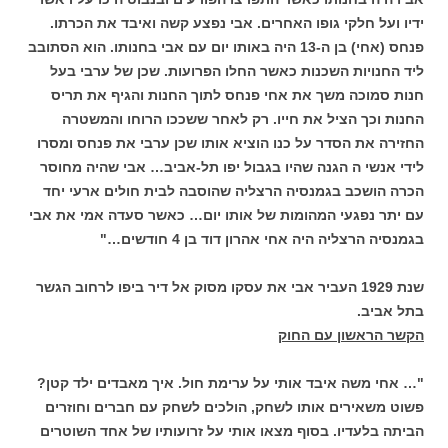
ידיו ועל חלקי גופו האחרים. אבי נפצע קשה ואיבד את הכרתו.
פנחס (אחי) בן ה-13 היה באותו יום עם אבי בחנותו. הוא הסתובב
ליד החנויות השכנות כאשר החלו הפרועות. שכן של ערבי בעל
חנות סמוכה משך את אחי פנחס לתוך החנות והגיף את תריס
החנות וכך הציל את חייו. רק לאחר ששככו הרוחו והמשטרה
החזירה את הסדר על כנו הוציא אותו שכן ערבי את פנחס ומסרו
לידי אנשי ה הגנה שהיו בגבול יפו תל-אביב… אבי שהיה מחוסר
הכרה הושכב בגמנסיה הרצליה שהוסבה לבית חולים ארעי יחד
עם יתר נפגעי המהומות של אותו יום… כאשר סעדה אמי את אבי
בגמנסיה הרצליה היה אחי אהרון דוד בן 4 חודשים…"
שנת 1929 העביר אבי את עסקו מסוק אל דיר ביפו לרחוב הגשר
בתל אביב.
הקשר הראשון עם החוק
"… אחי משה איבד אותי על ערימת חול. איך מאבדים ילד קטן?
פשוט משאירים אותו לשחק, הולכים לשחק עם חברים וחוזרים
הביתה בלעדיו. בסוף מצאו אותי על זרועותיו של אחד השוטרים