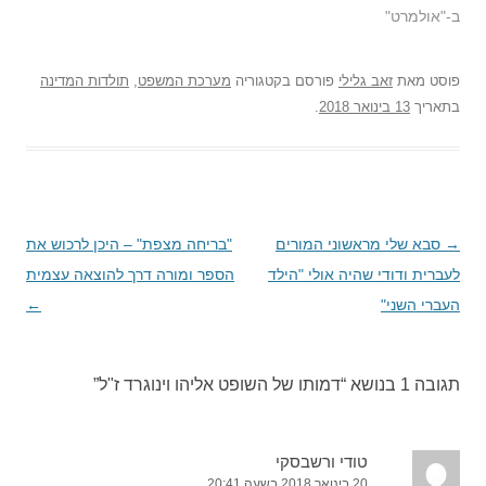
ב-"אולמרט"
פוסט
מאת
זאב גלילי
פורסם בקטגוריה
מערכת המשפט
,
תולדות המדינה
בתאריך
13 בינואר 2018
.
→
ניווט
סבא שלי מראשוני המורים
"בריחה מצפת" – היכן לרכוש את
בפוסטים
לעברית ודודי שהיה אולי "הילד
הספר ומורה דרך להוצאה עצמית
העברי השני"
←
תגובה 1 בנושא “
דמותו של השופט אליהו וינוגרד ז"ל
”
טודי ורשבסקי
20 בינואר 2018 בשעה 20:41