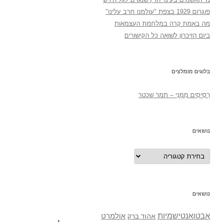
פוגרום 1929 בצפת "עולמנו חרב עלינו"
מה באמת קרה במלחמת העצמאות
ביום הזיכרון לשואה כל הקישורים
בלוגים מומלצים
רְסִיסִים מִמֶנִי – תמר שכטר
נושאים
נושאים
נושאים
אבטואנטישמיות
אולמרט
אהוד ברק