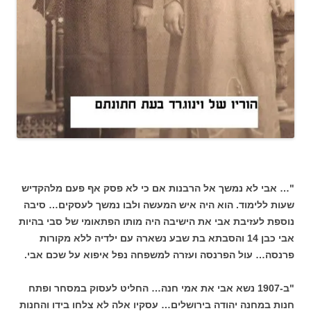
"… אבי לא נמשך אל הרבנות אם כי לא פסק אף פעם מלהקדיש
שעות ללימוד. הוא היה איש המעשה ולבו נמשך לעסקים… סיבה
נוספת לעזיבת אבי את הישיבה היה מותו הפתאומי של סבי בהיות
אבי כבן 14 והסבתא בת שבע נשארה עם ילדיה ללא מקורות
פרנסה… עול הפרנסה ועזרה למשפחה נפל איפוא על שכם אבי.
"ב-1907 נשא אבי את אמי חנה… החליט לעסוק במסחר ופתח
חנות במחנה יהודה בירושלים… עסקיו אלה לא צלחו בידו והחנות