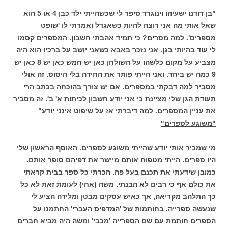
"בן דודנו ישעיהו וינוגרד סיפר לי שכשהייתי ילד כבן 4 או 5 הוא
שאל אותי מה אני רוצה להיות כשאגדל ואמרתי לו 'שופט
מספרים'. למה מסרים? כי תמיד אהבתי חשבון. המספרים קסמו
לי עוד בהיותי בגן. אני נזכר באבא כשאני יושב על ברכיו הוא היה
מצביע על מקום כלשהו על השולחן כאן יש חמש כאן יש 8 כאן יש
9 כמה יש ביחד. ואני הייתי פותר את החידה בלי היסוס. זה אולי
מסביר למה דבקתי במספרים. אם יש צורך בהוכחה בכתב הרי
תעודת הגן שלי מציינת כי אני יודע חשבון לכיתות א' ב'. זה מסביר
את עניין המספרים. למה דיברתי אז על שיפוט אינני יודע"
"משוגע לספרים"
מי שמכיר אותי יודע שהייתי משוגע לספרים. האוסף הראשון שלי
היו ספרים. הייתי מטפוח אותם מיישר את דפיהם סופר אותם.
כמובן שידעתי את תכנם בעל פה. הכרתי כל ספר בבית קראתי
את כולם אף כי רבים לא הבנתי. משה (אחי) לעומת זאת לא כל
כך התלהב מקריאה, אך כאיש עסקים מבטן ומלידה הציע לי
שנעשה ספרייה. בחותמות של 'המדפיס העברי' החתמנו על
הספרים חותמת עם שם הספרייה 'מכבי' ומשה היה מביא חברים