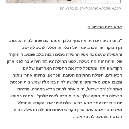
הסבא והסבתא מגיעים לארץ עם צאצאיהם
אבא ביום הכיפורים
"ביום הכיפורים היה מתעטף בלבן וממהר עם שחר לבית הכנסת.
מן הבוקר ועד הערב עמד על רגליו והתפלל. לרגע לא ישב
והתפילה שנשמעה מפיו הרעידה נימים רבות בלב שומע. ה'חזקה'
שלו היתה 'פתיחת נעילה'. לפני תחילת 'נעילה' היה עובר לפני ארון
הקודש פותחו ומתפלל לידו את התפילה האחרונה של יום
הכיפורים, תפילת החתימה הטובה. זוכר אני בהיותו אחרי ניתוח
ומצבו אנוש מאד ותקווה קלושה לחייו בא אליו שמש בית הכנסת
ואמר לו: 'רב ישראל, חייב אתה להיות בריא במהרה. פתיחת
הנעילה היא חזקה שלך ואיני מוסרה לאיש זולתך'. ואמנם באותו
יום כיפורים עמד אבא בריא ושלם לפני ארון הקודש והתפלל…
מאז נפטר אבא עמד ארון הקודש מיותם ותפילת הנעילה בבית
הכנסת נשמעה לנו פגומה…