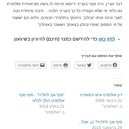
דבר ועניין. היה מצוי בענייני דיומא והיתה לו גישה מציאותית וסלחנית
גם כלפי מי שלא הקפידו כל כך בענייני הלכה… חיבה מיוחדת נטה
לאבי וכינה אותו 'זבולון', התומך בתלמידי חכמים, הלוא הם יששכר
על פי הפסוק 'שמח זבולון בצאתך ויששכר באוהליך'.
לחץ כאן
כדי להירשם כ
מנוי (חינם) להיגיון בשיגעון
שתף את הפוסט עם חבריך
פייסבוק
טוויטר
הדפס
דואר אלקטרוני
קשור
דון אולמרט איש המאפיה
"סוף גנב לתליה" - סוף סוף
31 בינואר 2008
אולמרט הולך לכלא
ב-"אולמרט"
31 במרץ 2014
ב-"אולמרט"
סוף גנב לתליה? כן, אבל...
29 בדצמבר 2015