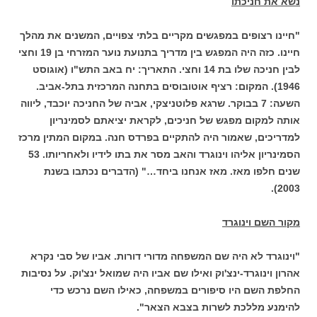
נשא את חניכתו
"חיינו רצופים במפגשים מקריים בלתי צפויים, המשנים את מהלך
חיינו. כזה היה המפגש בין מדריך בתנועת נוער המזרחי בן 19 וחצי
לבין חניכה שלו בת 14 וחצי. התאריך: יח באב התש"ו (אוגוסט
1946). המקום: רציף אוטובוסים בתחנה המרכזית בתל-אביב.
השעה: 7 בבוקר. שרגא פלוטניצקי, אביה של החניכה יוכבד, ליווה
אותה למקום מפגש של חניכים, לקראת יציאתם לסמינריון
למדריכים, שאמור היה להתקיים בפרדס חנה. במקום המתין מרכז
הסמינריון אליהו וינוגרד והאב מסר את בתו לידיו ולאחריותו. 53
שנים חלפו מאז. מאז אנחנו ביחד…" (הדברים נכתבו בשנת
2003).
מקור השם וינוגרד
"וינוגרד לא היה שם המשפחה מדורי דורות. אביו של סבי נקרא
אהרון וינוגרד-ינצ'וק ואילו שם אביו היה שמואל ינצ'וק. על נסיבות
החלפת השם היו סיפורים במשפחה, כאילו השם נרכש כדי
להימנע מללכת לשרות בצבא הצאר".