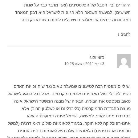
היהודים ובין הסבל של הפלסטינים (ואני מדבר כבר על שנות
השישים). למעשה השנאה הלא הגיונית לישראל היא דבק המאחד
כמה וכמה זרמים אידאולוגיים שיכולים לחיות בצוותא רק ככה!
↓
להגיב
סוציולוג
3 ביוני 2011 בשעה 10:28
יש לי סימפטיה רבה לטיעונים שמעלה טאוב נגד שיח זכויות האדם
כשיח ליברלי בעל מאפיינים אנטי-דמוקרטיים. אבל בכל הנוגע לישראל
טאוב מפספס את הבעיה. הבעיה של מבנה המשטר הישראל אינה
נעוצה בהגדרת הדמוקרטיה (כליברליזם או כשלטון הרוב) אלא
בהגדרת מיהו יהודי. למעשה, ישראל איננה דמוקרטיה אלא
אתנו-רפובליקה ללא חוקה. בניגוד ללאומיות פוליטית-מודרנית (למשל
נורווגית או צרפתית) הלאומיות שלה היא לאומיות דתית-אתנית
בעלת מאפיינים תיאוקרטיים מכיוון שהיא נתונה לשליטתו בלעדית של