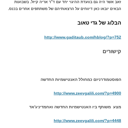
זאב אשר היה גם בוועדת ההיגוי יחד עם ד"ר אריה קיזל. בשבועות
הבאים יובאו כאן דיווחים על הרצאותיהם של משתתפים אחרים בכנס.
הבלוג של גדי טאוב
http://www.gaditaub.com/hblog/?p=752
קישורים
הפוסטמודרניזם כמחולל האנטישמיות החדשה
http://www.zeevgalili.com/?p=4900
מצע משותף ביו האנטישמיות החדשה ואחמדיניג'אד
http://www.zeevgalili.com/?p=4448