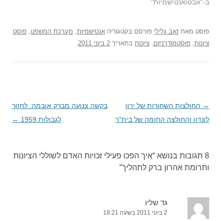
ב-"אבטואנטישמיות"
פוסט
מאת
זאב גלילי
פורסם בקטגוריה
אנטישמיות
,
מערכת המשפט
,
פוסט
ציונות
,
פוסטמודרניזם
,
ציונות
בתאריך
2 ביוני 2011
.
→
ניווט
החולצות השחורות של ירון
בקשה צנועה מברק אובמה: לחזור
בפוסטים
לונדון והחולצה החומה של בית"ר
לגבולות 1959
←
8 תגובות בנושא “
איך הפכו פעילי זכויות האדם לשוללי הציונות
ותרומת אהרון ברק לתהליך
”
גד שליו
2 ביוני 2011 בשעה 18:21