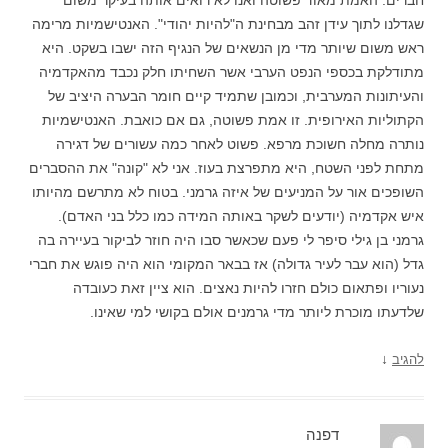
שגדלנו לתוך עידן זהב מבחינת ה"להיות יהודי". האנטישמיות מרימה
ראש משום שיותר מדי מן הנשאים של הנגיף הזה ישבו בשקט. היא
מתודלקת בכספי הנפט הערבי אשר השחיתו חלק נכבד מהאקדמיה
והעיתונות המערבית, וכמובן שתמיד קיים חומר הבערה היציב של
הקתוליות האירופית. זו אמת פשוטה, גם אם כואבת. האנטישמיות
נותרה מחלה חשוכת מרפא. פשוט לאחר כמה עשורים של דגירה
מתחת לפני השטח, היא מתפרצת בעוז. אני לא "קונה" את ההסברים
השופכים אור על המניעים של איזה גרמני. בטוח לא מתרשם מהיותו
איש אקדמיה (יודעים לשקר באותה המידה כמו כלל בני האדם).
גרמני בן גילי סיפר לי פעם שכאשר סבו היה חוזר לביקור בעיירה בה
גדל (הוא עבר לעיר גדולה) אז בבאר המקומי הוא היה פוגש את חברי
נעוריו ופתאום כולם חזרו להיות נאצים. הוא ציין זאת כעובדה
שלדעתו מוכרת ליותר מדי גרמנים אולם בקושי למי שאינו.
↓
להגיב
דפנה