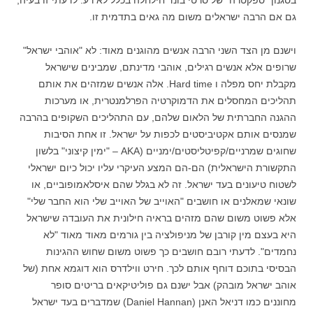
גם אם הרבה ישראלים משום מה גאים בתדמית זו.
וישנם מן הצד השני הרבה אנשים מהוגנים מאוד: לא "אוהבי ישראל"
שרופים אלא אנשים רגילים, אוהבי מדינתם, שמבינים שישראל
מקבלת יחס מפלה ו Hard time. אלה אנשים שמזהים את אותם
תהליכים המחסלים את הדמוקרטיה הפרלמנטרית, או מערכות
ההגנה החברתית של הלאום שלהם, עם התהליכים השקופים בהרבה
שמנסים אותם אקטיביסטים לכפות על ישראל. זו אחת הסיבות
שחוגים שמרניים/קפיטליסטים/ימניים (AKA – "ימין קיצוני" בלשון
התקשורת הישראלית) הם-הם המצע העיקרי עליו יכול כיום ישראלי
לשטוח טיעונים בעד ישראל. זה לא בגלל שהם איסלאמופוביים, או
שונאי שמאלנים או חושבים "האוייב של האוייב שלי הוא החבר שלי"
אלא פשוט משום שהם מזהים בראיה חילונית את העובדה שישראל
היא בעצם מין קורבן של מניפולציה בין גורמים מאוד מאוד "לא
נחמדים". לדעתי רובם חושבים כך פשוט משום שחוש ההגינות
הבסיסי בתוכם דוחף אותם לכך. חירט ווילדרס הוא דוגמא אחת (של
אוהב ישראל מובהק) אבל ישנם גם פוליטיקאים בריטים סופר
מחוננים כמו דניאל האנן (Daniel Hannan) שמדברים בעד ישראל