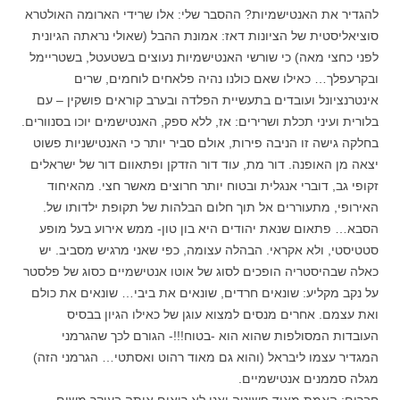
להגדיר את האנטישמיות? ההסבר שלי: אלו שרידי הארומה האולטרא
סוציאליסטית של הציונות דאז: אמונת ההבל (שאולי נראתה הגיונית
לפני כחצי מאה) כי שורשי האנטישמיות נעוצים בשטעטל, בשטריימל
ובקרעפלך… כאילו שאם כולנו נהיה פלאחים לוחמים, שרים
אינטרנציונל ועובדים בתעשיית הפלדה ובערב קוראים פושקין – עם
בלורית ועיני תכלת ושרירים: אז, ללא ספק, האנטישמים יוכו בסנוורים.
בחלקה גישה זו הניבה פירות, אולם סביר יותר כי האנטישניות פשוט
יצאה מן האופנה. דור מת, עוד דור הזדקן ופתאוום דור של ישראלים
זקופי גב, דוברי אנגלית ובטוח יותר חרוצים מאשר חצי. מהאיחוד
האירופי, מתעוררים אל תוך חלום הבלהות של תקופת ילדותו של.
הסבא… פתאום שנאת יהודים היא בון טון- ממש אירוע בעל מופע
סטטיסטי, ולא אקראי. הבהלה עצומה, כפי שאני מרגיש מסביב. יש
כאלה שבהיסטריה הופכים לסוג של אוטו אנטישמיים כסוג של פלסטר
על נקב מקליע: שונאים חרדים, שונאים את ביבי… שונאים את כולם
ואת עצמם. אחרים מנסים למצוא עוגן של כאילו הגיון בבסיס
העובדות המסולפות שהוא הוא -בטוח!!!- הגורם לכך שהגרמני
המגדיר עצמו ליבראל (והוא גם מאוד רהוט ואסתטי… הגרמני הזה)
מגלה סממנים אנטישמיים.
חברים: האמת מאוד פשוטה ואנו לא רואים אותה בעיקר משום