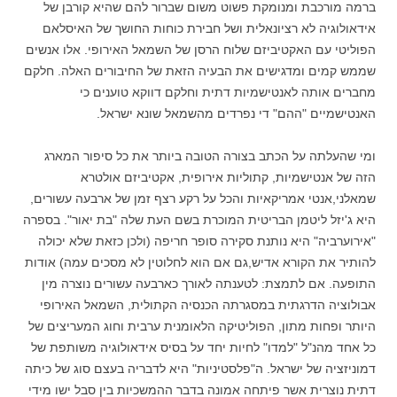
ברמה מורכבת ומנומקת פשוט משום שברור להם שהיא קורבן של
אידאולוגיה לא רציונאלית ושל חבירת כוחות החושך של האיסלאם
הפוליטי עם האקטיביזם שלוח הרסן של השמאל האירופי. אלו אנשים
שממש קמים ומדגישים את הבעיה הזאת של החיבורים האלה. חלקם
מחברים אותה לאנטישמיות דתית וחלקם דווקא טוענים כי
האנטישמיים "ההם" די נפרדים מהשמאל שונא ישראל.
ומי שהעלתה על הכתב בצורה הטובה ביותר את כל סיפור המארג
הזה של אנטישמיות, קתוליות אירופית, אקטיביזם אולטרא
שמאלני,אנטי אמריקאיות והכל על רקע רצף זמן של ארבעה עשורים,
היא ג'יזל ליטמן הבריטית המוכרת בשם העת שלה "בת יאור". בספרה
"אירוערביה" היא נותנת סקירה סופר חריפה (ולכן כזאת שלא יכולה
להותיר את הקורא אדיש,גם אם הוא לחלוטין לא מסכים עמה) אודות
התופעה. אם לתמצת: לטענתה לאורך כארבעה עשורים נוצרה מין
אבולוציה הדרגתית במסגרתה הכנסיה הקתולית, השמאל האירופי
היותר ופחות מתון, הפוליטיקה הלאומנית ערבית וחוג המעריצים של
כל אחד מהנ"ל "למדו" לחיות יחד על בסיס אידאולוגיה משותפת של
דמוניזציה של ישראל. ה"פלסטיניות" היא לדבריה בעצם סוג של כיתה
דתית נוצרית אשר פיתחה אמונה בדבר ההמשכיות בין סבל ישו מידי