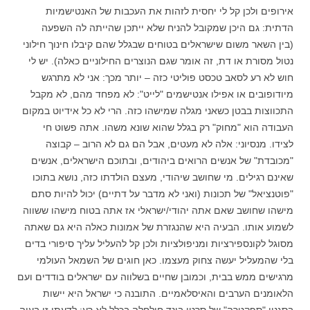
אירופים ולכן קל לי יחסית לזהות את העכבות של האנטישמיות
הדתית: גם היכן שמקובל להניח שלא ייתכן שהייתה לה השפעה
(בין השאר משום שישראלים בטוחים שבגלל שהם קיבלו חינוך חילוני
נטול מסורת או דת, זה אומר שגם הנוצרים החילוניים כאלה). יש לי
חוש לא רע לסאב טכסט פוליטי כזה – יותר מכך: אני לא מתרגש
מיודופובים או אפילו אנטישמים "לייט": לא מפחד מהם, לא מקבל
התכווצות בבטן כשאני מגלה שמישהו כזה. הרי לא כל אידיוט במקום
העבודה הוא "מחוק" רק בגלל שהוא שונא משהו. אתה פשוט חי
לצידו. מנסיוני: אלה לא מעטים, אבל הם גם לא הרוב – קבוצה
"מכובדת" של אנשים הרואים ביהודים, ובתוכם הישראלים, אנשים
שאינם רגילים. מי שחושב שיהודי, מעצם הולדתו כזה, נושא בתוכו
"פוטנציאל" של תכונות (ואני לא מדבר על דתיים) יכול להיות סתם
מישהו שחושב שאם אתה יהודי/ישראלי אז אתה בטוח מישהו ששווה
לשמוע אותו. הבעיה היא שהנגזרת של אמונות כאלה היא גם שאתה
מסוגל לקונספירציות ומניפולציות ולכן קל להעליל עליך סיפורי בדים
בלי שהמעליל יעשה צחוק מעצמו. כאן חוגים של השמאל העולמי
מרגישים ממש בבית, וכמובן שחיים בשלווה עם ישראלים בודדים ועם
הלאומנים הערבים והאיסלאמיים. התובנה כי ישראל היא יישות
בסגנון "ספקטרה" של סרטי בונד חילחלה בכלל לא רע: לדעתי זו בעיה,