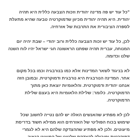
"כל עוד יש פה מדינה יהודית וזכות הצבעה כללית היא תהיה
יהודית. היא תהיה יהודית מכיוון שדמוקרטיה טבעה שהיא מתעלת
לספרה הציבורית את התרבות של אזרחיה.
לכן, כל עוד יש זכות הצבעה כללית ורוב יהודי – שבת יהיה יום
המנוחה, עברית תהיה שפתנו הראשונה חגי ישראל יהיו לוח השנה
שלנו וכדומה.
לא בניגוד לשאר המדינות אלא כמו בנורבגיה וכמו בכל מקום
אחר. המדינה הנורבגית היא נורבגית ודמוקרטית. ובמובן הזה
אנחנו יהודית ודמוקרטית. והלאומיות יוצאת כאן מתוך
הדמוקרטיה. כלומר: שלילת הלאומיות היא בעצם שלילת
הדמוקרטיה.
לכן לא מפתיע שהאנשים האלה יש להם נטייה לחשוב שכל
שימוש בכוח הפוליטי של האזרחים הוא ממילא חשוד בדריסת
מיעוטים. ולכן לא מפתיע שההצדקה שלהם היא לא לגמרי
דמוקרטית ומובילה להצדקת שלטונו של המיעוט הנאור.