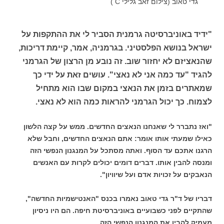
גדי טאוב (צילום זאב גלילי C )
"ידיד באוניברסיטה גרמנית הסביר לי את ההתקפות על
ישראל בנושא הפלסטיני. בגרמניה, אמר, קיימת דריכות,
שהנאציזם לא יחזור שוב. זה נובע מן הרצון של הגרמני
להגיד "עד כמה אני לא נאצי". עושים זאת על ידי כך
שמאתרים בזמן את הנאצי במקום שבו הוא מתחיל
לצמוח. כך יכול הגרמני להראות כמה הוא לא נאצי.
"ואז נתברר לי שאנחנו הנאצים החדשים. ממש על קצה הלשון
כאילו שמעתי אותו אומר: אתם הנאצים החדשים, וחבל שלא
הרגנו אתכם עד הסוף. ואתה מסתכל על המנגנון הנפשי הזה
ומנסה להבין אותו. דברים דומים יכולים לקרות עם האנשים
הנאבקים על זכויות אדם ועל שיוויון".
דבריו של ד"ר גדי טאוב נאמרו בכנס "האנטישמיות החדשה",
שהתקיים לפני כשבועיים באוניברסיטת חיפה. הם היו ניסיון
מעמיק להבין את המנגנון הנפשי הזה.