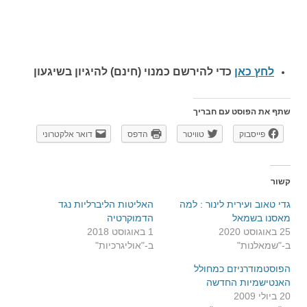
לחץ כאן
כדי להירשם כ
מנוי (חינם) להיגיון בשיגעון
שתף את הפוסט עם חבריך
פייסבוק
טוויטר
הדפס
דואר אלקטרוני
קשור
גדי טאוב ועירית לינור : למה
האליטות הליברליות נגד
מאסנו בשמאל
הדמוקרטיה
25 באוגוסט 2020
1 באוגוסט 2018
ב-"שמאלנות"
ב-"אוליגרכיות"
הפוסטמודרניזם כמחולל
האנטישמיות החדשה
20 ביולי 2009