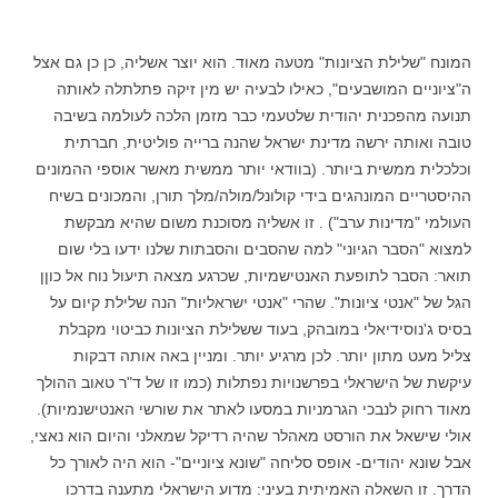
המונח "שלילת הציונות" מטעה מאוד. הוא יוצר אשליה, כן כן גם אצל
ה"ציוניים המושבעים", כאילו לבעיה יש מין זיקה פתלתלה לאותה
תנועה מהפכנית יהודית שלטעמי כבר מזמן הלכה לעולמה בשיבה
טובה ואותה ירשה מדינת ישראל שהנה ברייה פוליטית, חברתית
וכלכלית ממשית ביותר. (בוודאי יותר ממשית מאשר אוספי ההמונים
ההיסטריים המונהגים בידי קולונל/מולה/מלך תורן, והמכונים בשיח
העולמי "מדינות ערב") . זו אשליה מסוכנת משום שהיא מבקשת
למצוא "הסבר הגיוני" למה שהסבים והסבתות שלנו ידעו בלי שום
תואר: הסבר לתופעת האנטישמיות, שכרגע מצאה תיעול נוח אל כוןן
הגל של "אנטי ציונות". שהרי "אנטי ישראליות" הנה שלילת קיום על
בסיס ג'נוסידיאלי במובהק, בעוד ששלילת הציונות כביטוי מקבלת
צליל מעט מתון יותר. לכן מרגיע יותר. ומניין באה אותה דבקות
עיקשת של הישראלי בפרשנויות נפתלות (כמו זו של ד"ר טאוב ההולך
מאוד רחוק לנבכי הגרמניות במסעו לאתר את שורשי האנטישנמיות).
אולי שישאל את הורסט מאהלר שהיה רדיקל שמאלני והיום הוא נאצי,
אבל שונא יהודים- אופס סליחה "שונא ציוניים"- הוא היה לאורך כל
הדרך. זו השאלה האמיתית בעיני: מדוע הישראלי מתענה בדרכו