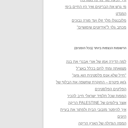
מי גרש את הבריטים ואיך היו החיים בימי
המנדט
מלובנגולו מלך זולו ועד מורה נבוכים
מכתב גלוי ל"אידיוטים שימושיים"
הרשומות הנצפות ביותר (בכל הזמנים)
למה הדירה אמו של אורי אבנרי את בנה
מצוואתה ומתי לחם בכלל באצ"ל
"חייל שלא אנס פלסטינית הוא גזען"
ג'ואן פיטרס – החוקרת שחשפה את הבלוף של
הפליטים הפלסטינים
המפות שכל תלמיד ישראלי חייב להכיר
אוצר צילומים של PALESTINE הריקה
איך להיפטר מזבובי הבית ולפתור את בעיית
היונים
המפה הגדולה של הארץ הריקה