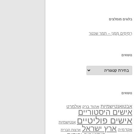
בלוגים מומלצים
רְסִיסִים מִמֶנִי – תמר שכטר
נושאים
נושאים
נושאים
אבטואנטישמיות
אולמרט
אהוד ברק
אישים היסטוריים
אישים פוליטיים
אנטישמיות
ארץ ישראל
אקדמיה
ארצות הברית