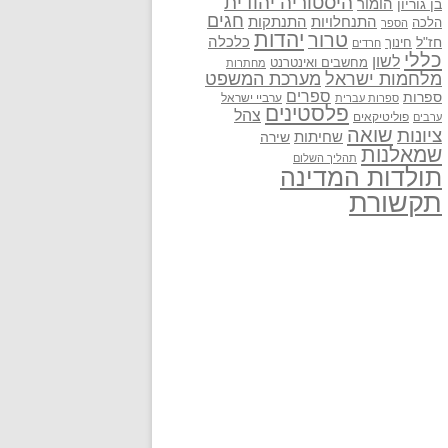
היסטוריה יהודית
בן גוריון
הומור
חגים
התנתקות
התנחלויות
הלכה
הספר
יהדות
טרור
חז"ל
כלכלה
חינוך
חרדים
כללי
לשון
מחשבים ואינטרנט
מחתרות
מלחמות ישראל
מערכת המשפט
ספרים
ספרות
ערביי ישראל
ספרות עברית
פלסטינים
צהל
פוליטיקאים
ערבים
שואה
ציונות
שחיתות
שירה
שמאלנות
תהליך השלום
תולדות המדינה
תקשורת