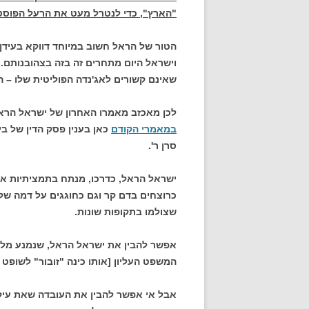
"הארץ", כדי לנטרל מעט את הרעל הפוסט צי
הטור של הראל חשוב במיוחד דווקא בעידן 
וישראל היום מתחרים זה בזה בצהובנותם.
שאינם קשורים לאג'נדה הפוליטית שלו – ה
לכן מאכזב מאמרו האחרון של ישראל הראל
במאמרי הקודם
כאן
בענין פסק הדין של ב
סרן ר'.
ישראל הראל, כדרכו, מנתח בתמציתיות את 
כרוצחים בדם קר וגם כחוגגים על דמה של יל
שצולמו בתקופות שונות.
אפשר להבין את ישראל הראל, שנמנע מלב
המשפט העליון [אותו כינה "זובור" לשופט
אבל אי אפשר להבין את העובדה שאת עיקר 