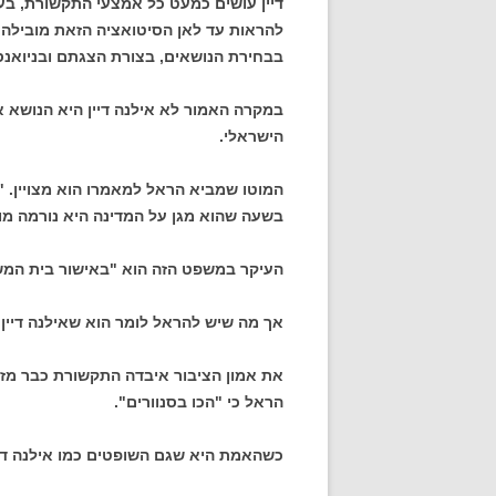
דיין עושים כמעט כל אמצעי התקשורת, בעצ
להראות עד לאן הסיטואציה הזאת מובילה"]
בבחירת הנושאים, בצורת הצגתם ובניואנס
במקרה האמור לא אילנה דיין היא הנושא 
הישראלי.
המוטו שמביא הראל למאמרו הוא מצויין. 
בשעה שהוא מגן על המדינה היא נורמה מו
העיקר במשפט הזה הוא "באישור בית המ
אך מה שיש להראל לומר הוא שאילנה דיין 
את אמון הציבור איבדה התקשורת כבר מזמן
הראל כי "הכו בסנוורים".
כשהאמת היא שגם השופטים כמו אילנה דיין