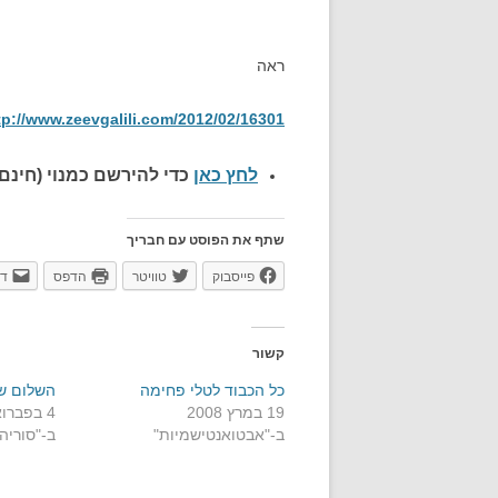
ראה
tp://www.zeevgalili.com/2012/02/16301
לחץ כאן
כדי להירשם כ
מנוי (חינם)
שתף את הפוסט עם חבריך
פייסבוק
טוויטר
הדפס
דו
קשור
כל הכבוד לטלי פחימה
השלום ש
19 במרץ 2008
4 בפברואר 2000
ב-"אבטואנטישמיות"
ב-"סוריה