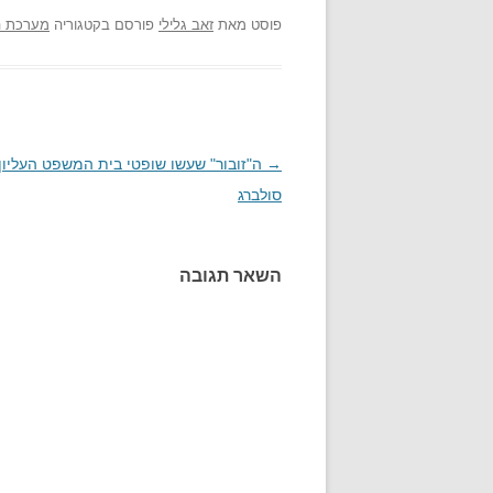
פוסט
מאת
זאב גלילי
פורסם בקטגוריה
מערכת 
→
ניווט
ה"זובור" שעשו שופטי בית המשפט העליון
סולברג
בפוסטים
השאר תגובה