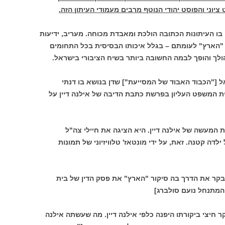
וני והפוסט יהודי הנוטף מרבים מעמודי העיתון הזה.
בו העיתונות הכתובה הולכת ומאבדת מכוחה. מעריב, ידיעות
 "הארץ" לעומתם – בגלל איכותו הבסיסית בכל התחומים
ולך והופך לבמה החשובה ביותר בשיח הציבורי בישראל.
 ["הכבוד האבוד של המסייעת"] שדן בנושא בו דנתי
ית המשפט העליון בפרשת כתבת הדיבה של אילנה דיין על
המעשה של אילנה דיין. היא הציגה את חיילי צה"ל
דה קטנה. זאת, על ידי מונטאז' טלוויזיוני של תמונות
קר את הדרך בה סיקור "הארץ" את פסק הדין של בית
 המתנחל נועם סולברג]
חיצי ביקורתו היפנה כלפי אילנה דיין. מה שעשתה אילנה