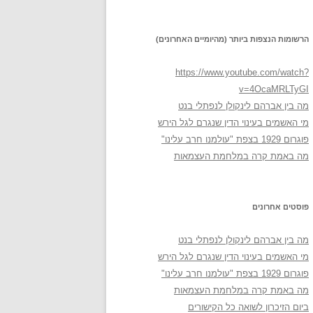
הרשומות הנצפות ביותר (מהיומיים האחרונים)
https://www.youtube.com/watch?
v=4OcaMRLTyGI
מה בין אברהם לינקולן לנפתלי בנט
מי האשמים בעינוי הדין שנגרם לגל הירש
פוגרום 1929 בצפת "עולמנו חרב עלינו"
מה באמת קרה במלחמת העצמאות
פוסטים אחרונים
מה בין אברהם לינקולן לנפתלי בנט
מי האשמים בעינוי הדין שנגרם לגל הירש
פוגרום 1929 בצפת "עולמנו חרב עלינו"
מה באמת קרה במלחמת העצמאות
ביום הזיכרון לשואה כל הקישורים