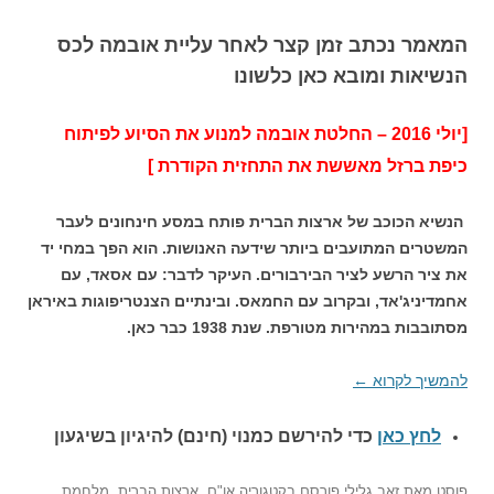
המאמר נכתב זמן קצר לאחר עליית אובמה לכס
הנשיאות ומובא כאן כלשונו
[יולי 2016 – החלטת אובמה למנוע את הסיוע לפיתוח
כיפת ברזל מאששת את התחזית הקודרת ]
הנשיא הכוכב של ארצות הברית פותח במסע חינחונים לעבר
המשטרים המתועבים ביותר שידעה האנושות. הוא הפך במחי יד
את ציר הרשע לציר הבירבורים. העיקר לדבר: עם אסאד, עם
אחמדיניג'אד, ובקרוב עם החמאס. ובינתיים הצנטריפוגות באיראן
מסתובבות במהירות מטורפת. שנת 1938 כבר כאן.
להמשיך לקרוא
←
לחץ כאן
כדי להירשם כ
מנוי (חינם) להיגיון בשיגעון
פוסט
מאת
זאב גלילי
פורסם בקטגוריה
או"ם
,
ארצות הברית
,
מלחמת