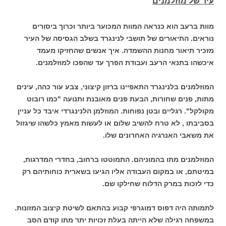
עיר של מוזלמנים
מוות ברעב הוא כנראה המוות המכוער ביותר וכרוך ביסורים
נוראים. התיאורים של תושבי לנינגרד בשלב הגסיסה של העיר
מזכיר תיאור מחנות ההשמדה. איך אנשים שהחזיקו מעמד
איכשהו בתנאי הרעב ועבודת הפרך עד שהפכו למוזלמנים.
המוזלמנים בלנינגרד התאפיינו ברזון קיצוני, צבע עור כהה, עינים
מתות, פנים שחורות, הבעת פנים מאובנת ותנועה "כמו רובוט
מקולקל". רגליים ובטן נפוחות. המוזלמן הלנינגרדי איבד כל עניין
בסביבתו , לא טרח להשיב שלום או לעשות מאמץ כלשהו שיגזול
את משאבי האנרגיה האחרונים שלו.
המוזלמנים מתו בהמוניהם. התמוטטו ברחוב, בחדרי המדרגות,
במיטתם, או במקום העבודה אליו הגיעו בשארית כוחותיהם רק
כדי לזכות במרק הדלוח שחילקו שם.
לתמותה היה דפוס דמוגרפי קבוע בהתאם לשיטת קיצוב המזונות.
במשפחה רגילה שלא הייתה בעלת זכויות יתר מתו קודם הסב