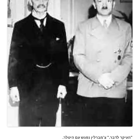
"העיקר לדבר." צ'מברלין נפגש עם היטלר.