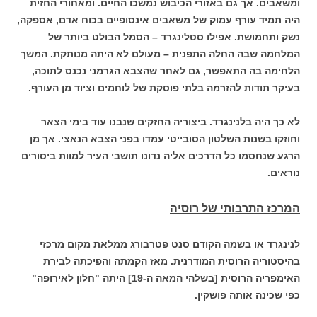
ומשאבים. אך גם באזורי הכיבוש נמשכו החיים. ומאחורי החזית
היה תמיד עורף עמוק של משאבים אינסופיים בכוח אדם, אספקה,
נשק ותחמושת. אפילו סטלינגרד – הסמל הבולט ביותר של
המלחמה שבה החלה התפנית – מעולם לא היתה מנותקת. המשך
הלחימה בה התאפשר, גם לאחר שהצבא הגרמני נכנס לתוכה,
בעיקר תודות להזרמה בלתי פוסקת של לוחמים וציוד מן העורף.
לא כך היה בלנינגרד. ביצוריה החזקים שנבנו עוד בימי הצאר
וחוזקו בשנות השלטון הסובייטי עמדו בפני הצבא הנאצי. אך מן
הרגע שנחסמו כל הדרכים אליה נדונו תושבי העיר למוות ביסורים
נוראים.
המרכז התרבותי של רוסיה
לנינגרד או בשמה הקודם סנט פטרבורג ממלאת מקום מרכזי
בהיסטוריה הרוסית המודרנית. מאז הקמתה והפיכתה לבירת
האימפריה הרוסית [בשלהי המאה ה-19] היתה "חלון לאירופה"
כפי שכינה אותה פושקין.