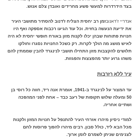
בצד הידרדרות למעשי פשע מחרידים ואובדן צלם אנוש.
אנדריי ז'דאנוב
זמן רב יחסית הצליח ז'דנוב להסתיר מתושבי העיר
את ידיעת הנעשה בחזית. וכל עוד הגיעו רכבות אספקה ואף היו
חנויות פתוחות שבהן יכלו לקנות מזון באורח חופשי יחסית לא היה
לאיש מושג מה הולך לקרות. רק כשכל החנויות נסגרו וחולקו
תלושים להקצבות מזון התחילו תושבי לנינגרד להבין שממתין להם
משהו גרוע יותר מהפצצות והפגזות.
עיר ללא רזרבות
עד המצור על לנינגרד ב-1941, אומרת אנה ריד, חווה כל רוסי בן
50 ומעלה שלוש תקופות של רעב כבד – אחת לפני המהפכה
ושתיים אחריה.
למודי ניסיון מיהרו אזרחי העיר להתנפל על חנויות המזון ולקנות
מכל הבא ליד, כולל סבון. רבים מיהרו להפוך פרוסות לחם
לצנימים שניתן לשמרם לזמן ארוך.