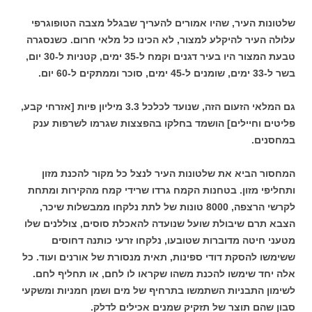
שלטונות העיר, שהיו אמורים להעריך שבגלל מצבה הטופוגרפי
עלולה העיר להיקלע למצור, לא הכינו כל מלאי חרום. כשנסגרה
טבעת המצור היו בעיר דגנים וקמח ל-35 ימים, קטניות ל-30 יום,
בשר ל-33 ימים, שומנים ל-45 ימים, סוכר וממתקים ל-60 יום.
גם המלאי הזעום הזה, שנועד לכלכל 3.3 מיליון פיות [אזרחי קבע,
פליטים וחיילים] הושמד בחלקו בהפצצות שגרמו לשרפות ענק
במחסנים.
המחסור הביא את שלטונות העיר לנצל כל מקור להכנת מזון
ותחליפי מזון. בטחנות הקמח גרדו שרידי קמח מהקירות ומתחת
לקרשי הרצפה, 8000 טונות של לתת נלקחו ממבשלות שיכר,
הצבא תרם שיבולת שועל שנועדה להאכלת סוסים, צוללנים שלו
מטעני חיטה מדוברות שטובעו, נלקחו זרעי כותנה דחוסים
ששימשו להסקת דודי ספינות, תאית מנסורת של אורנים ועוד. כל
אלה יחד שימשו להכנת משהו שקראו לו לחם, או תחליף לחם.
לשימון התבניות השתמשו בתרחיף של מים ושמן חמניות ומשקעי
סבון שהם תוצר של תזקיק שמנים אכילים לדלק.