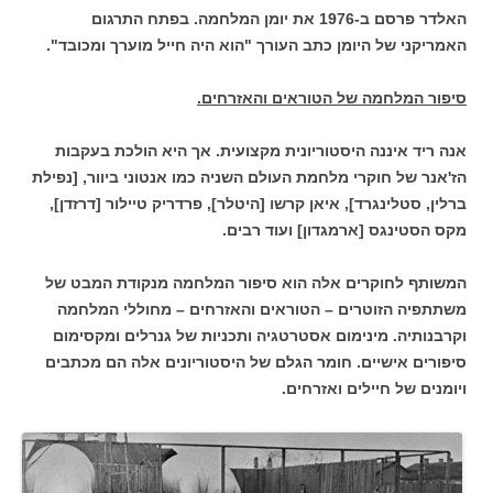
האלדר פרסם ב-1976 את יומן המלחמה. בפתח התרגום
האמריקני של היומן כתב העורך "הוא היה חייל מוערך ומכובד".
סיפור המלחמה של הטוראים והאזרחים.
אנה ריד איננה היסטוריונית מקצועית. אך היא הולכת בעקבות
הז'אנר של חוקרי מלחמת העולם השניה כמו אנטוני ביוור, [נפילת
ברלין, סטלינגרד], איאן קרשו [היטלר], פרדריק טיילור [דרזדן],
מקס הסטינגס [ארמגדון] ועוד רבים.
המשותף לחוקרים אלה הוא סיפור המלחמה מנקודת המבט של
משתתפיה הזוטרים – הטוראים והאזרחים – מחוללי המלחמה
וקרבנותיה. מינימום אסטרטגיה ותכניות של גנרלים ומקסימום
סיפורים אישיים. חומר הגלם של היסטוריונים אלה הם מכתבים
ויומנים של חיילים ואזרחים.