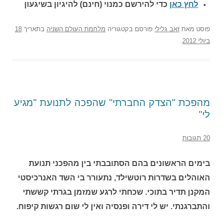
לחץ כאן
כדי להירשם כ
מנוי (חינם) להיגיון בשיגעון
פוסט
מאת
זאב גלילי
פורסם בקטגוריה
מלחמת העולם השניה
בתאריך
18
ביולי 2012
.
מהפכת "הצדק החברתי" שהפכה לתנועת "מגיע
לי"
20 תגובות
בימים הראשונים בהם הסתובבתי בין מהפכני תנועת
האוהלים בשדרות רוטשילד, נתעורר בי השד האנרכיסטי
המקנן תדיר בתוכי. שכחתי לרגע שמזמן בגרתי קששתי
והתברגנתי. יש לי דירה ופנסיה ואין לי שום רגשות קיפוח.