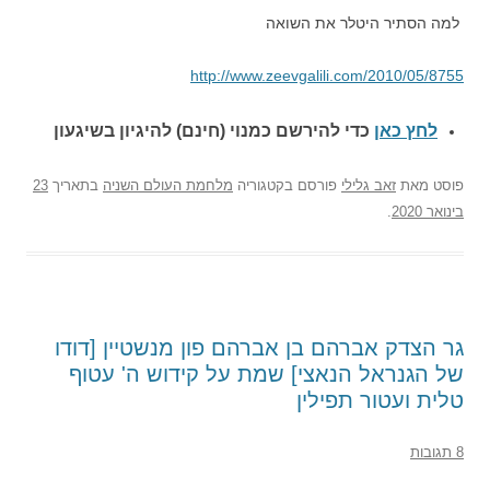
למה הסתיר היטלר את השואה
http://www.zeevgalili.com/2010/05/8755
לחץ כאן
כדי להירשם כ
מנוי (חינם) להיגיון בשיגעון
פוסט
מאת
זאב גלילי
פורסם בקטגוריה
מלחמת העולם השניה
בתאריך
23
בינואר 2020
.
גר הצדק אברהם בן אברהם פון מנשטיין [דודו
של הגנראל הנאצי] שמת על קידוש ה' עטוף
טלית ועטור תפילין
8 תגובות