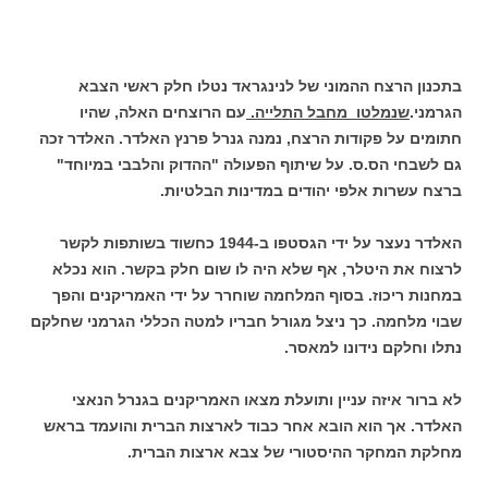
בתכנון הרצח ההמוני של לנינגראד נטלו חלק ראשי הצבא
הגרמני.
שנמלטו מחבל התלייה.
עם הרוצחים האלה, שהיו
חתומים על פקודות הרצח, נמנה גנרל פרנץ האלדר. האלדר זכה
גם לשבחי הס.ס. על שיתוף הפעולה "ההדוק והלבבי במיוחד"
ברצח עשרות אלפי יהודים במדינות הבלטיות.
האלדר נעצר על ידי הגסטפו ב-1944 כחשוד בשותפות לקשר
לרצוח את היטלר, אף שלא היה לו שום חלק בקשר. הוא נכלא
במחנות ריכוז. בסוף המלחמה שוחרר על ידי האמריקנים והפך
שבוי מלחמה. כך ניצל מגורל חבריו למטה הכללי הגרמני שחלקם
נתלו וחלקם נידונו למאסר.
לא ברור איזה עניין ותועלת מצאו האמריקנים בגנרל הנאצי
האלדר. אך הוא הובא אחר כבוד לארצות הברית והועמד בראש
מחלקת המחקר ההיסטורי של צבא ארצות הברית.