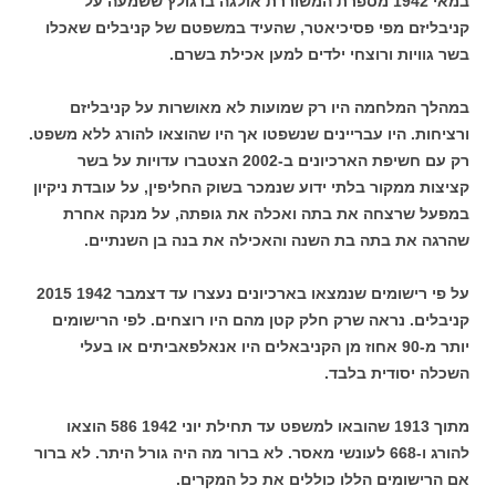
במאי 1942 מספרת המשוררת אולגה ברגולץ ששמעה על
קניבליזם מפי פסיכיאטר, שהעיד במשפטם של קניבלים שאכלו
בשר גוויות ורוצחי ילדים למען אכילת בשרם.
במהלך המלחמה היו רק שמועות לא מאושרות על קניבליזם
ורציחות. היו עבריינים שנשפטו אך היו שהוצאו להורג ללא משפט.
רק עם חשיפת הארכיונים ב-2002 הצטברו עדויות על בשר
קציצות ממקור בלתי ידוע שנמכר בשוק החליפין, על עובדת ניקיון
במפעל שרצחה את בתה ואכלה את גופתה, על מנקה אחרת
שהרגה את בתה בת השנה והאכילה את בנה בן השנתיים.
על פי רישומים שנמצאו בארכיונים נעצרו עד דצמבר 1942 2015
קניבלים. נראה שרק חלק קטן מהם היו רוצחים. לפי הרישומים
יותר מ-90 אחוז מן הקניבאלים היו אנאלפאביתים או בעלי
השכלה יסודית בלבד.
מתוך 1913 שהובאו למשפט עד תחילת יוני 1942 586 הוצאו
להורג ו-668 לעונשי מאסר. לא ברור מה היה גורל היתר. לא ברור
אם הרישומים הללו כוללים את כל המקרים.