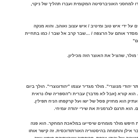
ו למחסני האוניברסיטה המקומית ועברו תהליך של ניקוי,
 על ידי איש טוב ומיטיב / איש עצוב ואוהב. והוא מנקה
מסדר אותם על הרצפה / …שבר קרב אל שבר / כמו בתחיית
ם"
מולר, שהציל את האוצר הזה מכיליון.
 יהודי מנוצרי". מולר מגדיר עצמו "יהודונוצרי". הולך ביום
הוא קורא (אבל לא מדבר) עברית ו"הספריה שלו נראית
תיק הוא מחזיק פסל של ישו ועל קרקפתו הניח תפילין.
. הוא תרגם לגרמנית את שירי יהודה עמיחי.
 חיפש מולר מומחים שיסייעו במלאכת המחקר. הוא פנה
ר אילן והתמחה בהיסטוריה האורתודוכסית. זה קישר אותו