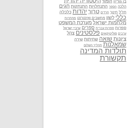
היסטוריה יהודית
בן גוריון
הומור
חגים
התנתקות
התנחלויות
הלכה
הספר
יהדות
טרור
חז"ל
כלכלה
חינוך
חרדים
כללי
לשון
מחשבים ואינטרנט
מחתרות
מלחמות ישראל
מערכת המשפט
ספרים
ספרות
ערביי ישראל
ספרות עברית
פלסטינים
צהל
פוליטיקאים
ערבים
שואה
ציונות
שחיתות
שירה
שמאלנות
תהליך השלום
תולדות המדינה
תקשורת