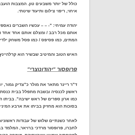
כולל של יותר משבעים טון. המצבות הועבר
איחוי, ריפוי צילום ותיעוד שיטתי.
יהודה עמיחי: "- – – עכשיו השברים נאספים
אותם מכל רבב / ומצלם אותם אחד אחד ו
המתים, כמו פסיפס / כמו פסל משחק ילדי
האיש הטוב והמיטיב שבשיר הוא קרלהיינץ 
פרופסור "יהודונוצרי"
ד"ר ריינר מתאר את מולר כ"צדיק גמור, יותר
ראשון לכנסיה ובשבת מתפלל בבית כנסת. 
כמו ארון ספרים של ראש ישיבה". בביתו הע
בסוכות הוא מחזיק בביתו את ארבע המינים
לאחר כשנתיים שלוש של עבודות ראשוניות
לחברו, פרופסור מרדכי ברויאר, המלמד בב