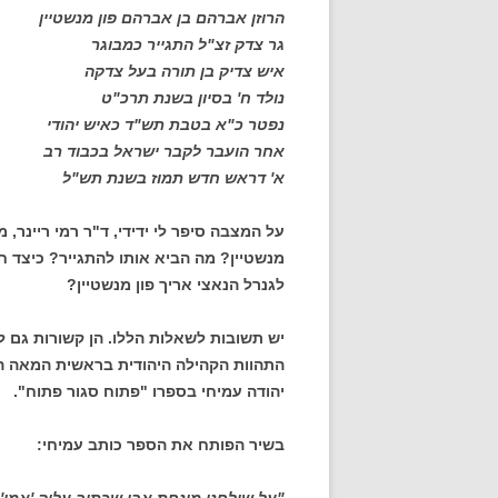
הרוזן אברהם בן אברהם פון מנשטיין
גר צדק זצ"ל התגייר כמבוגר
איש צדיק בן תורה בעל צדקה
נולד ח' בסיון בשנת תרכ"ט
נפטר כ"א בטבת תש"ד כאיש יהודי
אחר הועבר לקבר ישראל בכבוד רב
א' דראש חדש תמוז בשנת תש"ל
על המצבה סיפר לי ידידי, ד"ר רמי ריינר,
מנשטיין? מה הביא אותו להתגייר? כיצד 
לגנרל הנאצי אריך פון מנשטיין?
יש תשובות לשאלות הללו. הן קשורות גם לב
יהודה עמיחי בספרו "פתוח סגור פתוח".
בשיר הפותח את הספר כותב עמיחי: