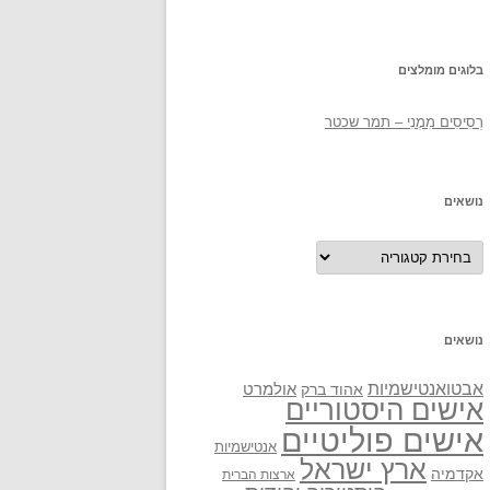
בלוגים מומלצים
רְסִיסִים מִמֶנִי – תמר שכטר
נושאים
נושאים
נושאים
אבטואנטישמיות
אולמרט
אהוד ברק
אישים היסטוריים
אישים פוליטיים
אנטישמיות
ארץ ישראל
אקדמיה
ארצות הברית