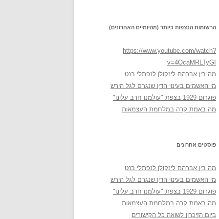
הרשומות הנצפות ביותר (מהיומיים האחרונים)
https://www.youtube.com/watch?
v=4OcaMRLTyGI
מה בין אברהם לינקולן לנפתלי בנט
מי האשמים בעינוי הדין שנגרם לגל הירש
פוגרום 1929 בצפת "עולמנו חרב עלינו"
מה באמת קרה במלחמת העצמאות
פוסטים אחרונים
מה בין אברהם לינקולן לנפתלי בנט
מי האשמים בעינוי הדין שנגרם לגל הירש
פוגרום 1929 בצפת "עולמנו חרב עלינו"
מה באמת קרה במלחמת העצמאות
ביום הזיכרון לשואה כל הקישורים