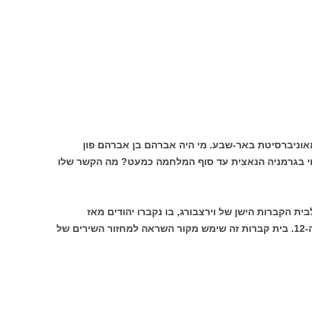
 מאוניברסיטת באר-שבע. מי היה אברהם בן אברהם פון
חי בגרמניה הנאצית עד סוף המלחמה כמעט? מה הקשר שלו
ית הקברות הישן של וירצבורג, בו נקברו יהודים מאז
התהוות הקהילה היהודית בראשית המאה ה-12. בית קברות זה שימש מקור השראה למחזור השירים של