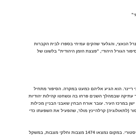
י
"
נרל הנאצי, והגלעד שהקים עמיחי בספרו לבית הקברות
יפור הגורל היהודי, "פצצת הזמן היהודית" בלשונו של
מי ריינר. הוא הגיע אליהם כמעט במקרה. הסיפור מתחיל
. זו עיר עתיקה שבמהלך השנים פרחו בה ונשחטו קהילות יהודיות
שן במרכז העיר. עובר אורח הבחין שאבני הבניין מכילות
ור (לתאולוגיה) קרלהיינץ מולר, שהפעיל את השפעתו כדי
הבנין פורק בזהירות ונתברר כי זהו אוצר היסטורי. במקום נמצאו 1474 מצבות וחלקי מצבות, במשקל