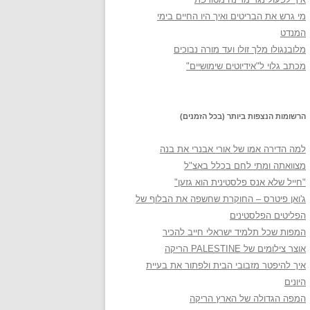
מי גרש את הבריטים ואיך היו החיים בימי
המנדט
מלובנגולו מלך זולו ועד מורה נבוכים
מכתב גלוי ל"אידיוטים שימושיים"
הרשומות הנצפות ביותר (בכל הזמנים)
למה הדירה אמו של אורי אבנרי את בנה
מצוואתה ומתי לחם בכלל באצ"ל
"חייל שלא אנס פלסטינית הוא גזען"
ג'ואן פיטרס – החוקרת שחשפה את הבלוף של
הפליטים הפלסטינים
המפות שכל תלמיד ישראלי חייב להכיר
אוצר צילומים של PALESTINE הריקה
איך להיפטר מזבובי הבית ולפתור את בעיית
היונים
המפה הגדולה של הארץ הריקה