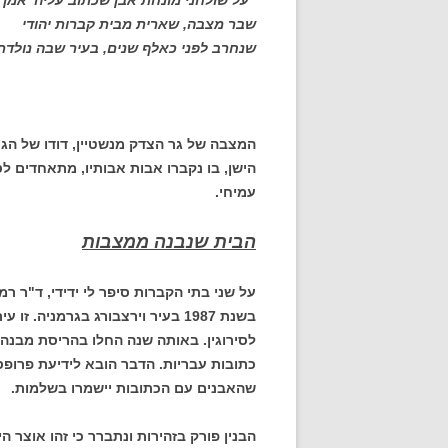
"על שולחני מונחת אבן שכתוב עליה 'אמן'
שבר מצבה, שארית מבית קברות יהודי
שנחרב לפני כאלף שנים, בעיר שבה נולדת
המצבה של גר הצדק מנשטיין, דודו של הג
הישן, בו נקברו אבות אבותיו, מתאחדים לס
עמיחי.
הבית שנבנה ממצבות
על שני בתי הקברות סיפר לי ידידי, ד"ר ר
בשנת 1987 בעיר וירצבורג בגרמניה
לסירוגין. באותה שנה החלו בהריסת מבנה י
כתובות עבריות. הדבר הובא לידיעת פרופס
שהאבנים עם הכתובות יישמרו בשלמות.