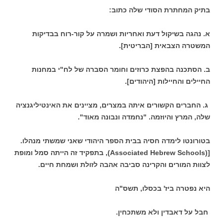
בתיק המחתרת הסודי שלה כתוב:
א. נהגה בשיקול דעת ואחריות ושמרה על קור-רוח בבדיקות
המשטרה הצבאית [הבריטית].
ב. הסתכנה בהפצת כרוזים וחומר הסברה של לח"י במחנות
החיילים והחיילות [היהודים].
ג. החברים הקשורים איתה במצרים, מציינים את האינטיליגנציה
שלה, המרץ והיוזמה. "נחמדה ונבונה מאוד".
בטורונטו לימדה חסיה בבית הספר היהודי שאני שמשתי מנהלו.
[(Associated Hebrew Schools), בתפקיד זה הייתה סמל ומופת
לצוות המורים והקרינה סביבה אהבה לזולת ושמחת חיים.
היא נפטרה ביז' בכסלו, תשס"ה
חבל על דאבדין ולא משתכחין.