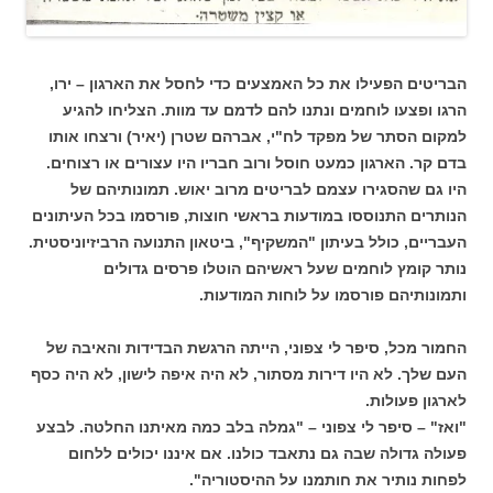
הבריטים הפעילו את כל האמצעים כדי לחסל את הארגון – ירו,
הרגו ופצעו לוחמים ונתנו להם לדמם עד מוות. הצליחו להגיע
למקום הסתר של מפקד לח"י, אברהם שטרן (יאיר) ורצחו אותו
בדם קר. הארגון כמעט חוסל ורוב חבריו היו עצורים או רצוחים.
היו גם שהסגירו עצמם לבריטים מרוב יאוש. תמונותיהם של
הנותרים התנוססו במודעות בראשי חוצות, פורסמו בכל העיתונים
העבריים, כולל בעיתון "המשקיף", ביטאון התנועה הרביזיוניסטית.
נותר קומץ לוחמים שעל ראשיהם הוטלו פרסים גדולים
ותמונותיהם פורסמו על לוחות המודעות.
החמור מכל, סיפר לי צפוני, הייתה הרגשת הבדידות והאיבה של
העם שלך. לא היו דירות מסתור, לא היה איפה לישון, לא היה כסף
לארגון פעולות.
"ואז" – סיפר לי צפוני – "גמלה בלב כמה מאיתנו החלטה. לבצע
פעולה גדולה שבה גם נתאבד כולנו. אם איננו יכולים ללחום
לפחות נותיר את חותמנו על ההיסטוריה".