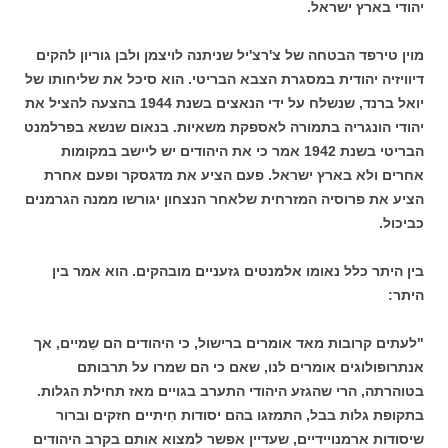
יהודי בארץ ישראל.
מוין טירפד הבטחה של צ'רצ'יל שניתנה לויצמן ולבן גוריון להקים
דיוויזיה יהודית במסגרת הצבא הבריטי. הוא סיכל את שליחותו של
יואל ברנד, שנשלח על ידי הנאצים בשנת 1944 בהצעה להציל את
יהודי הונגריה בתמורה לאספקת משאיות. בנאום שנשא בפרלמנט
הבריטי בשנת 1942 אמר כי את היהודים יש ליישב במקומות
אחרים ולא בארץ ישראל. פעם הציע את מדגסקר ופעם אחרת
הציע את פרוסיה המזרחית שלאחר הנצחון יגורשו ממנה הגרמנים
כביכול.
בין היתר כלל נאומו אלמנטים גזעניים מובהקים. הוא אמר בין
היתר:
"לעתים קרובות מאד אומרים ברישול, כי היהודים הם שֵמיים, אך
אנתרופולוגים אומרים לנו, שאם כי הם שמרו על תרבותם
בטוהרתה, הרי שהגזע היהודי התערב בגויים מאז תחילת הגלות.
בתקופת גלות בבל, התמזגו בהם יסודות חִיתיים חזקים וברור
שיסודות ארמנויידיים, שעדיין אפשר למצוא אותם בקרב היהודים