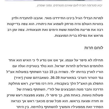
יבוע סטרומה הוכיח לעם שאיננו מטורפים. צפוני שומרון.
למרות הבדלי הגיל בינינו התיידדנו מאד. אהבנו להתבדח ולדון
בהוויות העולם והיה מרתק לשמוע את ניתוחיו. הוא צפה בדייקנות
רבה את פריצת מלחמת ששת הימים ואת תוצאותיה. צפה זמן רב
מראש את נפילת ברית המועצות.
לוחם חרות
תחילה לא סיפר על עצמו. אך אט אט נודע לי כי האיש הוא אחד
הלוחמים הגדולים לחרות ישראל. הוא נולד בטורקיה ועלה עם
הוריו לארץ בהיותו ילד. כשהיה בן 15 כבר השתתף בפעולות אצ"ל
נגד הטרור הערבי במאורעות 36-39. כשאברהם שטרן (יאיר)
התפלג מן האצ"ל הלך בעקבותיו. היה רכז מודיעין, ראש מחלקת
הדרכה וחבר מטה המבצעים של לח"י. השתתף בשורה של
פעולות נועזות. באחת מהן, כך סיפר לי, נפצע מפצצת רעש שזרק
וזו חזרה ופגעה בראשו. הוא סבל שנים מכאבי ראש אך כנראה
הסתיר זאת ממפעיליו והמשיך להשתתף בלחימה. בין היתר