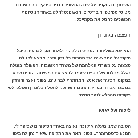
השתתף בהתקפה על שדה התעופה בכפר סירקין, בה הושמדו
מטוסי ספיטפייר בריטיים. הואגםנטלחלק באחד הניסיונות
הכושלים לחסל את מקמייכל.
הפצצה בלונדון
הוא יצא בשליחות המחתרת לקהיר ולאחר מכן לצרפת. קיבל
פיקוד על המבצעים נגד מטרות בלונדון ותכנן מבצע להטלת
פצצות על משרדי המלחמה של משרד המושבות. הפעולה בוטלה
בגלל מחלתו של הטייס שעמד לבצע את המשימה. הטייס שבא
במקומו הסגיר את אנשי המחתרת לבריטים. צפוני נעצר והוחזק
במעצר מבודד בפריז. הפצצות שהוכנו להטלה בלונדון הושלכו לפי
פקודתו מהכלא לנהר הסינה.
לילות של יאוש
הסיבה שאני מעלה את זכרו נעוצה באחד הסיפורים שסיפר לי,
הנוגע ל"סטרומה".. צפוני תאר את התקופה שיאיר נתן לה ביטוי