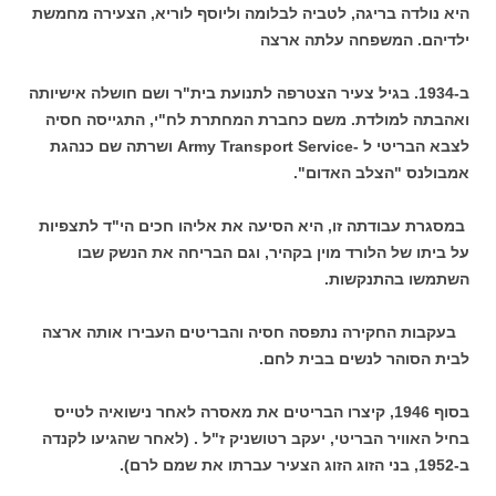
היא נולדה בריגה, לטביה לבלומה וליוסף לוריא, הצעירה מחמשת
ילדיהם. המשפחה עלתה ארצה
ב-1934. בגיל צעיר הצטרפה לתנועת בית"ר ושם חושלה אישיותה
ואהבתה למולדת. משם כחברת המחתרת לח"י, התגייסה חסיה
לצבא הבריטי ל -Army Transport Service ושרתה שם כנהגת
אמבולנס "הצלב האדום".
במסגרת עבודתה זו, היא הסיעה את אליהו חכים הי"ד לתצפיות
על ביתו של הלורד מוין בקהיר, וגם הבריחה את הנשק שבו
השתמשו בהתנקשות.
בעקבות החקירה נתפסה חסיה והבריטים העבירו אותה ארצה
לבית הסוהר לנשים בבית לחם.
בסוף 1946, קיצרו הבריטים את מאסרה לאחר נישואיה לטייס
בחיל האוויר הבריטי, יעקב רטושניק ז"ל . (לאחר שהגיעו לקנדה
ב-1952, בני הזוג הזוג הצעיר עברתו את שמם לרם).