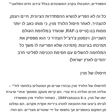
הספרדים, התבטלו בקרב האשכנזים בגלל עירוב הדם הסלאבי"
כל זה לא הפריע לנשיא ההסתדרות הציונית, חיים ויצמן,
להצהיר, לאחר חיסול הלורד מוין, כי מותו כאב לו יותר
ממות בנו (טייס ב-RAF, שנעדר במלחמת העולם
השנייה). וינסטון צ'רצ'יל הצהיר כי הוא מפסיק את
תמיכתו בציונות. (תמיכה שלא הפריעה לו משך כל
המלחמה להשלים עם חסימת הכניסה לפליטי חרב
יהודים לארץ ישראל)
חיסולו של מוין
לחיסולו של הלורד מוין נבחרו שניים מן המעולים בלוחמי לח"י –
אליהו חכים ואליהו בית צורי. הם קיימו מעקב ממושך אחרי שיגרת
יומו של מוין. ב-6 בנובמבר1944 , כשחזר הלורד מוין ממשרדו
לביתו ביצעו את ההוצאה להורג ביריות אקדח מקרוב. הם נמלטו
מן המקום באופניים אך נתפסו על ידי שוטרים מצריים. הם הודו