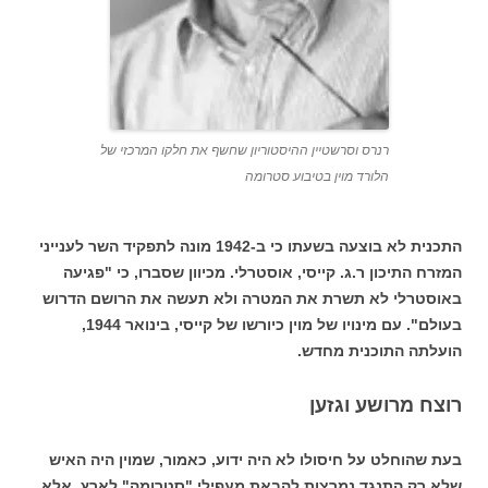
רנרס וסרשטיין ההיסטוריון שחשף את חלקו המרכזי של
הלורד מוין בטיבוע סטרומה
התכנית לא בוצעה בשעתו כי ב-1942 מונה לתפקיד השר לענייני
המזרח התיכון ר.ג. קייסי, אוסטרלי. מכיוון שסברו, כי "פגיעה
באוסטרלי לא תשרת את המטרה ולא תעשה את הרושם הדרוש
בעולם". עם מינויו של מוין כיורשו של קייסי, בינואר 1944,
הועלתה התוכנית מחדש.
רוצח מרושע וגזען
בעת שהוחלט על חיסולו לא היה ידוע, כאמור, שמוין היה האיש
שלא רק התנגד נמרצות להבאת מעפילי "סטרומה" לארץ, אלא