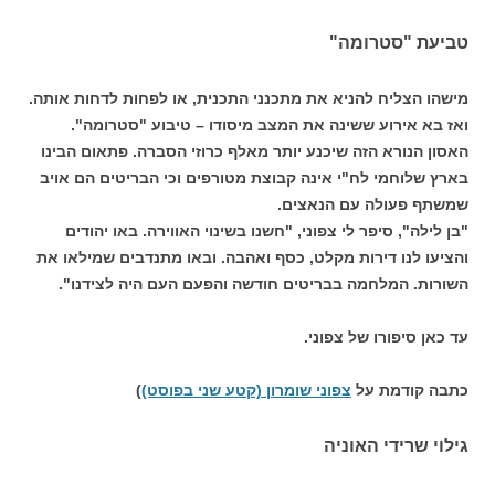
טביעת "סטרומה"
מישהו הצליח להניא את מתכנני התכנית, או לפחות לדחות אותה.
ואז בא אירוע ששינה את המצב מיסודו – טיבוע "סטרומה".
האסון הנורא הזה שיכנע יותר מאלף כרוזי הסברה. פתאום הבינו
בארץ שלוחמי לח"י אינה קבוצת מטורפים וכי הבריטים הם אויב
שמשתף פעולה עם הנאצים.
"בן לילה", סיפר לי צפוני, "חשנו בשינוי האווירה. באו יהודים
והציעו לנו דירות מקלט, כסף ואהבה. ובאו מתנדבים שמילאו את
השורות. המלחמה בבריטים חודשה והפעם העם היה לצידנו".
עד כאן סיפורו של צפוני.
כתבה קודמת על
צפוני שומרון (קטע שני בפוסט)
)
גילוי שרידי האוניה