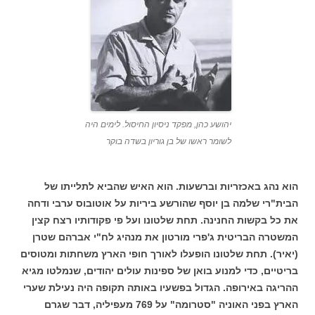
יהושע כהן, מפקד ניסיון החיסול. לימים היה
לשומר ראשו של בן גוריון בשדה בוקר
הוא נהג באכזריות וברשעות. הוא האיש שהביא לתלייתו של
הבית"רי שלמה בן יוסף שהורשע ביריות על אוטובוס ערבי ודחה
את כל בקשות החנינה. תחת שלטונו ועל פי פקודותיו רצח קצין
המשטרה הבריטית ג'פרי מורטון את מנהיג לח"י אברהם שטרן
(יאיר). תחת שלטונו הופעלו לאורך חופי הארץ משחתות ומטוסים
בריטיים, כדי למנוע בואן של ספינות עולים יהודים, שנמלטו מגיא
ההריגה באירופה. הגדול בפשעיו באותה תקופה היה נעילת שערי
הארץ בפני האוניה "סטרומה" על 769 מעפיליה, דבר שגרם