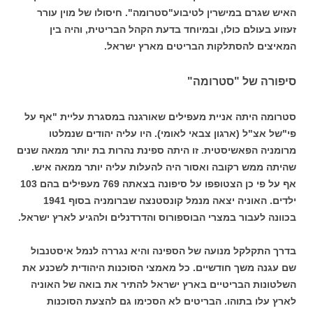
האיש שגרם במישרין לטיבוע"סטרומה". חיסולו של מוין עורר
זעזוע בעולם כולו, ובמיוחד בדעת הקהל הבריטית, והיה בין
המאיצים להסתלקות הבריטים מארץ ישראל.
סיפורה של "סטרומה"
סטרומה היתה אניית מעפילים שאורגנה במסגרת עליית "אף על
פי"של אצ"ל (ארגון צבאי לאומי). היו עליה יהודים שנמלטו
מרומניה הפאשיסטית. זו היתה ספינת נהרות בת יותר ממאה שנים
שהיתה ממש רקובה ואסור היה להעלות עליה יותר ממאה איש.
אף על פי כן הצטופפו על סיפונה בצאתה 769 מעפילים בהם 103
ילדים. האוניה יצאה מנמל קונסטנצה שברומניה בסוף 1941
בכוונה לעבור במצרי הבוספורוס והדרדנלים ולהגיע לארץ ישראל.
בדרך התקלקל מנועה של הספינה והיא נגררה לנמל איסטנבול
שם עגנה משך חודשיים. כל מאמצי הסוכנות היהודית לשכנע את
השלטונות הבריטיים בארץ ישראל להתיר את בואה של האוניה
לארץ עלו בתוהו. הבריטים לא הסכימו גם להצעת הסוכנות