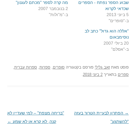
שבוע הספר נפתח - הספרים
מה קרה לספר "מכתם לעגנון"
שכדאי לקרוא
2 בנובמבר 2007
5 ביוני 2013
ב-"מ"ולות"
ב-"סופרים"
"אללה הוא גדול" כתב לב
נוסימבאום
20 ביולי 2007
ב-"אסלם"
פוסט
מאת
זאב גלילי
פורסם בקטגוריה
סופרים
,
ספרות
,
ספרות עברית
,
ספרים
בתאריך
2 ביוני 2018
.
→
ניווט
הפתרון לבעיית הטרור בעזה
"בריחה מצפת" – למי שעדיין לא
בפוסטים
"להשתגע"
קנה, לא קרא או לא שמע
←