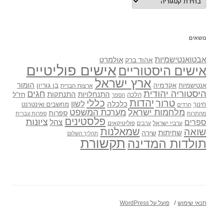
נושאים
אבטואנטישמיות
אולמרט
אהוד ברק
אישים פוליטיים
אישים היסטוריים
ארץ ישראל
אקדמיה
בן גוריון
הומור
אנטישמיות
ארצות הברית
היסטוריה יהודית
חגים
התנתקות
התנחלויות
חז"ל
הלכה
הספר
יהדות
כללי
טרור
לשון
כלכלה
מחשבים ואינטרנט
חינוך
חרדים
מלחמות ישראל
מערכת המשפט
ספרות
מחתרות
ספרות עברית
פלסטינים
ציונות
ספרים
צהל
ערביי ישראל
פוליטיקאים
ערבים
שואה
שמאלנות
שחיתות
שירה
תהליך השלום
תקשורת
תולדות המדינה
תנאי שימוש
פועל על WordPress