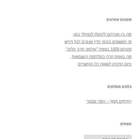
פוסטים אחרונים
מה בין אברהם לינקולן לנפתלי בנט
מי האשמים בעינוי הדין שנגרם לגל הירש
פוגרום 1929 בצפת "עולמנו חרב עלינו"
מה באמת קרה במלחמת העצמאות
ביום הזיכרון לשואה כל הקישורים
בלוגים מומלצים
רְסִיסִים מִמֶנִי – תמר שכטר
נושאים
נושאים