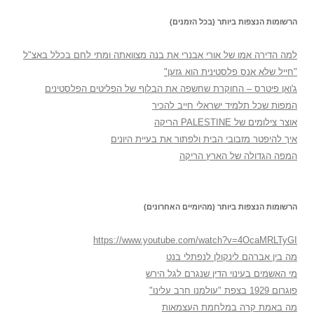
הרשומות הנצפות ביותר (בכל הזמנים)
למה הדירה אמו של אורי אבנרי את בנה מצוואתה ומתי לחם בכלל באצ"ל
"חייל שלא אנס פלסטינית הוא גזען"
ג'ואן פיטרס – החוקרת שחשפה את הבלוף של הפליטים הפלסטינים
המפות שכל תלמיד ישראלי חייב להכיר
אוצר צילומים של PALESTINE הריקה
איך להיפטר מזבובי הבית ולפתור את בעיית היונים
המפה הגדולה של הארץ הריקה
הרשומות הנצפות ביותר (מהיומיים האחרונים)
https://www.youtube.com/watch?v=4OcaMRLTyGI
מה בין אברהם לינקולן לנפתלי בנט
מי האשמים בעינוי הדין שנגרם לגל הירש
פוגרום 1929 בצפת "עולמנו חרב עלינו"
מה באמת קרה במלחמת העצמאות