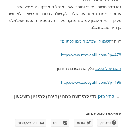
זהו ספר חשוב, ייחודי וחובבי עגנון מנהלים מרדף של ממש אחרי
עותקים ממנו. המסה על הכלב בלק שולבה בספר, אף שאורי לא חשב
על כך. ראיתי לנכון לפרסם מחקר מקורי זה במסגרת הספר שאלמלא
כן היה טובע ונעלם.
ראה "
השמאלן שכתב הימנון לכתוים"
http://www.zeevgalili.com/?p=478
האם יציל הכלב
בלק את מערכת החינוך
http://www.zeevgalili.com/?p=496
לחץ כאן
כדי להירשם כ
מנוי (חינם) להיגיון בשיגעון
שתף את הפוסט עם חבריך
פייסבוק
טוויטר
הדפס
דואר אלקטרוני