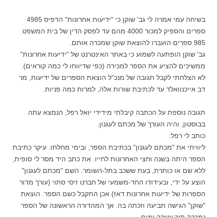
בשיחה עמי אמרה לי גב' שוקן כי "ידיעות אחרונות" הדפיס 4985
ספרים והספיק למכור 4000 מהם עד לפסק הדין של בית המשפט.
985 ספרים הועברו להוצאת שוקן שמכרה אותם.
גב' שוקן הופתעה לשמוע כי באתר האינטרנט של "ידיעות אחרונות"
ממשיכים להציע את הספר למכירה (כפי שדיווחו לי כמה קוראים).
לא הצלחתי לקבל תגובה של מנכ"ל הוצאת הספרים של ידיעות, מר
דב אייכנוואלד עד לכתיבת שורות אלה, למרות כמה פניות.
תגובה נוספת על הכתבה קיבלתי מידידי יואל רפל, הנמצא עתה
בבוסטון, והיה העורך של מכתם לעגנון.
כותב לי רפל:
ליוויתי את "מכתם לעגנון" בכתיבת הספר, ובימי מחלתו. עיקר כתיבת
הספר היתה בשנה וחצי האחרונות לחייו. את כתב היד מסר לי סופית,
ללא שם או כותרת, בעת ששכב בתל-השומר. השם "מכתם לעגנון"
הוצע על ידי, ובעידודו החד-משמעי של חברנו זיסי סתוי (עורך מדור
הספרות של ידיעות אחרונות דאז) אכן התקבל כשם הספר. הוצאת
"שוקן" הגישה תביעה וזכתה בה. אך המהדורה הראשונה של הספר
נמכרה תוך עשרה ימים.