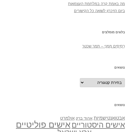
מה באמת קרה במלחמת העצמאות
ביום הזיכרון לשואה כל הקישורים
בלוגים מומלצים
רְסִיסִים מִמֶנִי – תמר שכטר
נושאים
נושאים
נושאים
אבטואנטישמיות
אולמרט
אהוד ברק
אישים פוליטיים
אישים היסטוריים