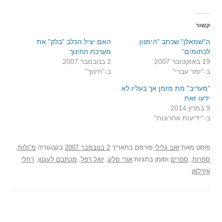
קשור
ה"שמאלן" שכתב "הימנון
האם יציל הכלב "בלק" את
לכתומים"
מערכת החינוך
19 באוקטובר 2007
2 בנובמבר 2007
ב-"זמר עברי"
ב-"חינוך"
"מעריב" מת מזמן אך בעליו לא
ידעו זאת
9 במרץ 2014
ב-"ידיעות אחרונות"
פוסט
מאת
זאב גלילי
פורסם בתאריך
2 בנובמבר 2007
בקטגוריה
מ"ולות
,
ספרות
,
ספרים
וסומן בתגיות
אורי סלע
,
יואל רפל
,
מכתבם לעגנון
,
רחלי
אידלמן
.