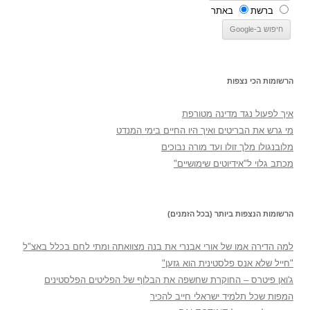
ברשת
באתר
הרשומות הכי נצפות
איך לפעול נגד מדינה מטורפת
מי גרש את הבריטים ואיך היו החיים בימי המנדט
מלובנגולו מלך זולו ועד מורה נבוכים
מכתב גלוי ל"אידיוטים שימושיים"
הרשומות הנצפות ביותר (בכל הזמנים)
למה הדירה אמו של אורי אבנרי את בנה מצוואתה ומתי לחם בכלל באצ"ל
"חייל שלא אנס פלסטינית הוא גזען"
ג'ואן פיטרס – החוקרת שחשפה את הבלוף של הפליטים הפלסטינים
המפות שכל תלמיד ישראלי חייב להכיר