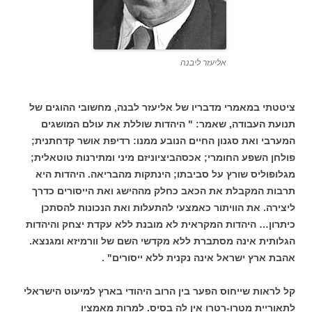
אליעזר ליבנה
ציטטתי במאמרי מדבריו של אליעזר לבנה, מחשובי ההוגים של
תנועת העבודה, שאמר: " היהדות שוללת את עולם המושגים
המערבי ואת סגנון החיים הנובע ממנו: רדיפת אושר קדחתנית;
פולחן השפע החומרי; אכסהביציוניזם מיני ומתירנות טוטאלית;
מגלופוליס שורץ על סביבתו; הינתקות מהבריאה. היהדות היא
תרבות המקבלת את הכאב כחלק מההישג ואת הייסורים כדרך
ליצירה. את הוויתור כאמצעי להתעלות ואת הנכונות להסתכן
כיתרון… היהדות המקראית לא מובנת ללא עקדת יצחק והיהדות
הגלותית אינה מסתברת ללא מקדשי השם של וורמיזא ומגנצא.
אהבת ארץ ישראל אינה נקנית ללא ייסורים" .
קל לראות שייחוס הפער בין הרוב היהודי בארץ למיעוט הישראלי
לתאוריית מטרו-רטרו אין לה בסיס. למרות מאמציו