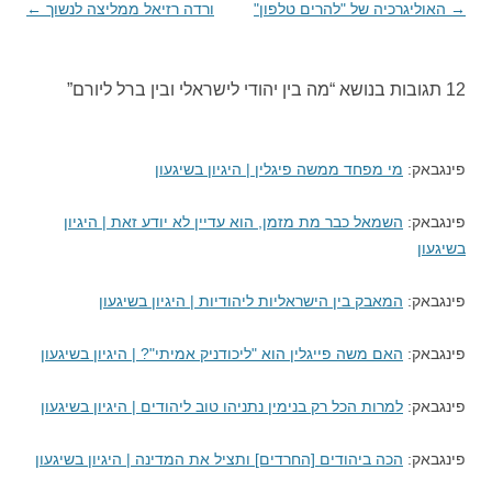
→
ניווט
האוליגרכיה של "להרים טלפון"
ורדה רזיאל ממליצה לנשוך
←
בפוסטים
12 תגובות בנושא “
מה בין יהודי לישראלי ובין ברל ליורם
”
פינגבאק:
מי מפחד ממשה פיגלין | היגיון בשיגעון
פינגבאק:
השמאל כבר מת מזמן, הוא עדיין לא יודע זאת | היגיון
בשיגעון
פינגבאק:
המאבק בין הישראליות ליהודיות | היגיון בשיגעון
פינגבאק:
האם משה פייגלין הוא "ליכודניק אמיתי"? | היגיון בשיגעון
פינגבאק:
למרות הכל רק בנימין נתניהו טוב ליהודים | היגיון בשיגעון
פינגבאק:
הכה ביהודים [החרדים] ותציל את המדינה | היגיון בשיגעון