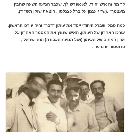
לך מה זה איש יהודי, לא אפרש לך, שכבר הגיעה השעה שתבין
מעצמך" .(ש" י עגנון על ברל כצנלסון, הוצאת שוקן תש" ד).
כמה סמלי שברל היהודי ייסד את עיתון "דבר" והיה עורכו הראשון.
עורכו האחרון של העיתון, האיש שנעץ את המסמר האחרון על
ארון המתים של העיתון (ושל תנועת העבודה) הוא ישראלי,
פרופסור יורם פרי.