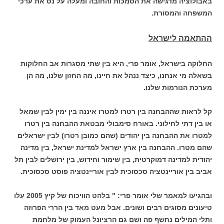
באבולוציה מדגישה את הסמכות והחובה ומעלה על נס את ערכי
המשפחה והמסורת.
ההתאמה לישראל
החלוקה בישראל, אומר פרי, היא בין שתי מסגרות אב החלוקות
בשאלה מי אנחנו, כיצד ננהל את חיינו, מה החזון שלנו, מה הן
מערכת הנורמות שלנו.
קל לראות שההבחנה בין רטרו למטרו איננה בין ימין לבין שמאל
או בין דתי לחילוני. באורח סימבולי מבטאת ההבחנה בין רטרו
למטרו את ההבחנה בין יהודים (שהם כמובן רטרו) לבין ישראלים
שהם מטרו. ההבחנה בין ארץ ישראל למדינת ישראל, בין מדינה
יהודית למדינה דמוקרטית, בין שימור וחידוש, בין ירושלים לבין תל
אביב בין אוריינטציה סכסוכית לבין אוריינטציה פוסט סכסוכית.
ובהגיעו למאמר שלי אומר פרי: " בלהט הוויכוח של קיץ 2005 עלו
טיעונים מסוגים רבים ושונים. אבל מעט מאד בין הררי הפרוזה
ותלי המילים נחשף פה ושם גם הרציונל העמוק של מלחמת