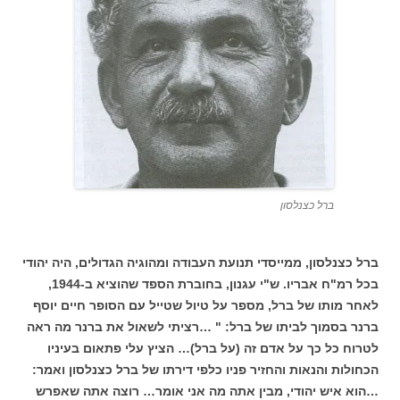
ברל כצנלסון
ברל כצנלסון, ממייסדי תנועת העבודה ומהוגיה הגדולים, היה יהודי
בכל רמ"ח אבריו. ש"י עגנון, בחוברת הספד שהוציא ב-1944,
לאחר מותו של ברל, מספר על טיול שטייל עם הסופר חיים יוסף
ברנר בסמוך לביתו של ברל: " …רציתי לשאול את ברנר מה ראה
לטרוח כל כך על אדם זה (על ברל)… הציץ עלי פתאום בעיניו
הכחולות והנאות והחזיר פניו כלפי דירתו של ברל כצנלסון ואמר:
…הוא איש יהודי, מבין אתה מה אני אומר… רוצה אתה שאפרש