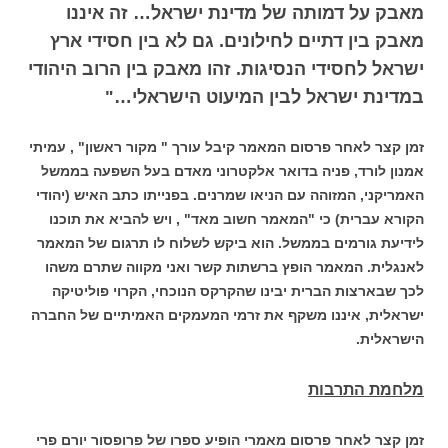
מאבק על דמותה של מדינת ישראל… זה איננו
מאבק בין דתיים לחילונים. גם לא בין חסידי ארץ
ישראל לחסידי הנסיגות. זהו מאבק בין הרוב היהודי
במדינת ישראל לבין המיעוט הישראלי…"
זמן קצר לאחר פרסום המאמר קיבל עורך " מקור ראשון" , עמיתי
אמנון לורד, פניה בדואר אלקטרוני מאדם בעל השפעה בממשל
האמריקני, המזוהה עם הניאו שמרנים. בפנייתו כתב האיש (יהודי
הקורא עברית) כי "המאמר חשוב מאד" , ויש להביא את תוכנו
לידיעת גורמים בממשל. הוא ביקש לשלוח לו תרגום של המאמר
לאנגלית. המאמר הופץ ברשתות קשר ואני מקווה שתרם משהו
לכך שבארצות הברית יבינו שהקרקס הנוכחי, הקרוי פוליטיקה
ישראלית, איננו משקף את זרמי המעמקים האמיתיים של החברה
הישראלית.
מלחמת התרבות
זמן קצר לאחר פרסום מאמרי הופיע ספרו של פרופסור יורם פרי