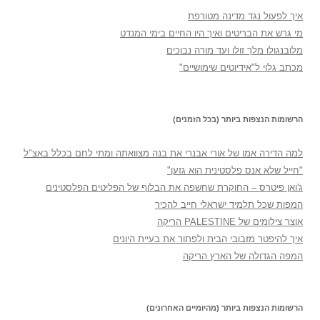
איך לפעול נגד מדינה מטורפת
מי גרש את הבריטים ואיך היו החיים בימי המנדט
מלובנגולו מלך זולו ועד מורה נבוכים
מכתב גלוי ל"אידיוטים שימושיים"
הרשומות הנצפות ביותר (בכל הזמנים)
למה הדירה אמו של אורי אבנרי את בנה מצוואתה ומתי לחם בכלל באצ"ל
"חייל שלא אנס פלסטינית הוא גזען"
ג'ואן פיטרס – החוקרת שחשפה את הבלוף של הפליטים הפלסטינים
המפות שכל תלמיד ישראלי חייב להכיר
אוצר צילומים של PALESTINE הריקה
איך להיפטר מזבובי הבית ולפתור את בעיית היונים
המפה הגדולה של הארץ הריקה
הרשומות הנצפות ביותר (מהיומיים האחרונים)