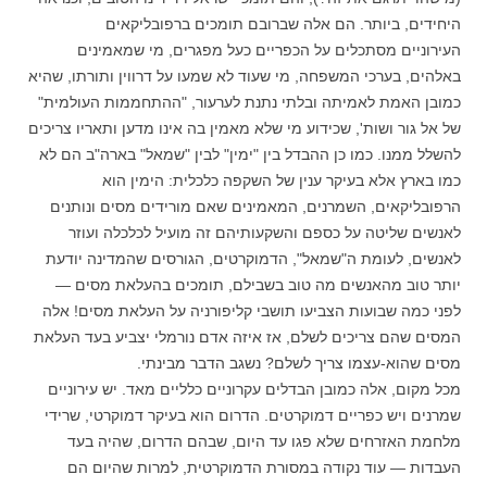
היחידים, ביותר. הם אלה שברובם תומכים ברפובליקאים
העירוניים מסתכלים על הכפריים כעל מפגרים, מי שמאמינים
באלהים, בערכי המשפחה, מי שעוד לא שמעו על דרווין ותורתו, שהיא
כמובן האמת לאמיתה ובלתי נתנת לערעור, "ההתחממות העולמית"
של אל גור ושות', שכידוע מי שלא מאמין בה אינו מדען ותאריו צריכים
להשלל ממנו. כמו כן ההבדל בין "ימין" לבין "שמאל" בארה"ב הם לא
כמו בארץ אלא בעיקר ענין של השקפה כלכלית: הימין הוא
הרפובליקאים, השמרנים, המאמינים שאם מורידים מסים ונותנים
לאנשים שליטה על כספם והשקעותיהם זה מועיל לכלכלה ועוזר
לאנשים, לעומת ה"שמאל", הדמוקרטים, הגורסים שהמדינה יודעת
יותר טוב מהאנשים מה טוב בשבילם, תומכים בהעלאת מסים —
לפני כמה שבועות הצביעו תושבי קליפורניה על העלאת מסים! אלה
המסים שהם צריכים לשלם, אז איזה אדם נורמלי יצביע בעד העלאת
מסים שהוא-עצמו צריך לשלם? נשגב הדבר מבינתי.
מכל מקום, אלה כמובן הבדלים עקרוניים כלליים מאד. יש עירוניים
שמרנים ויש כפריים דמוקרטים. הדרום הוא בעיקר דמוקרטי, שרידי
מלחמת האזרחים שלא פגו עד היום, שבהם הדרום, שהיה בעד
העבדות — עוד נקודה במסורת הדמוקרטית, למרות שהיום הם