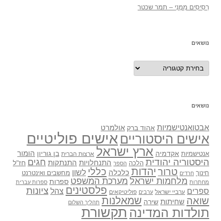
רְסִיסִים מִמֶנִי – תמר שכטר
נושאים
נושאים
נושאים
אבטואנטישמיות
אולמרט
אהוד ברק
אישים פוליטיים
אישים היסטוריים
ארץ ישראל
אקדמיה
בן גוריון
הומור
אנטישמיות
ארצות הברית
היסטוריה יהודית
חגים
התנתקות
התנחלויות
חז"ל
הלכה
הספר
יהדות
כללי
טרור
לשון
כלכלה
מחשבים ואינטרנט
חינוך
חרדים
מלחמות ישראל
מערכת המשפט
ספרות
מחתרות
ספרות עברית
פלסטינים
ציונות
ספרים
צהל
ערביי ישראל
פוליטיקאים
ערבים
שואה
שמאלנות
שחיתות
שירה
תהליך השלום
תקשורת
תולדות המדינה