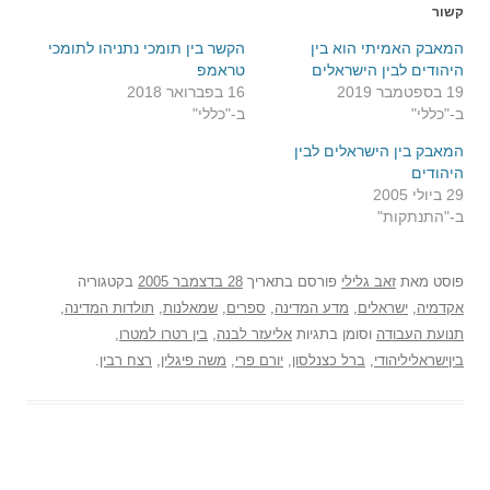
קשור
המאבק האמיתי הוא בין
הקשר בין תומכי נתניהו לתומכי
היהודים לבין הישראלים
טראמפ
19 בספטמבר 2019
16 בפברואר 2018
ב-"כללי"
ב-"כללי"
המאבק בין הישראלים לבין
היהודים
29 ביולי 2005
ב-"התנתקות"
פוסט
מאת
זאב גלילי
פורסם בתאריך
28 בדצמבר 2005
בקטגוריה
אקדמיה
,
ישראלים
,
מדע המדינה
,
ספרים
,
שמאלנות
,
תולדות המדינה
,
תנועת העבודה
וסומן בתגיות
אליעזר לבנה
,
בין רטרו למטרו
,
ביןישראליליהודי
,
ברל כצנלסון
,
יורם פרי
,
משה פיגלין
,
רצח רבין
.