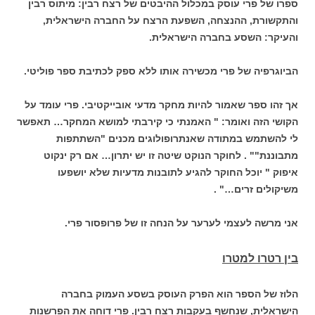
ספרו של פרי עוסק במכלול ההיבטים של רצח רבין: מיתוס רבין
והתקשורת, ההנצחה, השפעת הרצח על החברה הישראלית,
והעיקר: השסע בחברה הישראלית.
הביוגרפיה של פרי מכשירה אותו ללא ספק לכתיבת ספר פוליטי.
אך זהו ספר שאמור להיות מחקר מדעי אובייקטיבי. פרי עומד על
הקושי הזה ואומר: " האמנתי כי קירבתי למושא המחקר… תאפשר
לי להשתמש במתודה שאנתרופולוגים מכנים "השתתפות
מתבוננת"" . לחוקר הנוקט שיטה זו יש יתרון… אם רק ינקוט
איפוק " יוכל החוקר להגיע לתובנות מדעיות שלא יושפעו
משיקולים זרים…" .
אני מרשה לעצמי לערער על הנחה זו של פרופסור פרי.
בין רטרו למטרו
הלוז של הספר הוא הפרק העוסק בשסע העמוק בחברה
הישראלית, שנחשף בעקבות רצח רבין. פרי דוחה את הפרשנות