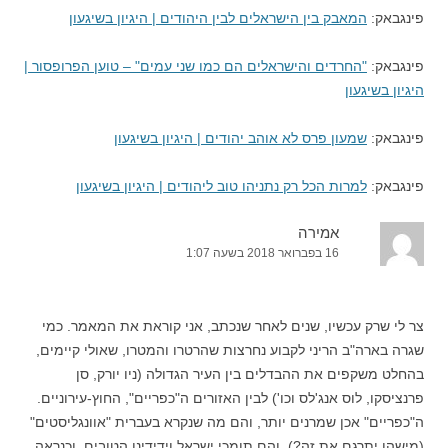
פינגבאק:
המאבק בין הישראלים לבין היהודים | היגיון בשיגעון
פינגבאק:
"החרדים והישראלים הם כמו שני עמים" – טוען הפרופסור |
היגיון בשיגעון
פינגבאק:
שמעון פרס לא אוהב יהודים | היגיון בשיגעון
פינגבאק:
למרות הכל רק נתניהו טוב ליהודים | היגיון בשיגעון
אמירה
16 בפברואר 2018 בשעה 1:07
צר לי שרק עכשיו, שנים לאחר שנכתב, אני קוראת את המאמר. כמי
שגרה בארה"ב הריני לקבוע נחרצות שהרטרו והמטרו, שאולי קיימים,
בהחלט משקפים את ההבדלים בין העיר הגדולה (ניו יורק, סן
פרנציסקו, לוס אנג'לס וכו') לבין האזורים ה"כפריים", החוץ-עירוניים.
ה"כפריים" אכן שמרנים יותר, והם מה שנקרא בעברית "אוונגליסטים"
(מישהו יתרגם את זה?), והם תומכי ישראל וידידינו הטובים, וכנראה