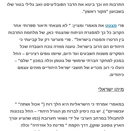
התרבות הזו וכך ביטא את הדבר הפובליציסט זאב גלילי בטור שלו
בשבועון "מקור ראשון".
פרי
מצטט
את מאמרי ומציין: " לא מצאתי תיאור ספרותי אחר
הקרוב כל כך למסגרת הניתוח שהצגתי כאן, של מלחמת התרבות
בין הרטרו והמטרו בישראל" . פרי מערער רק על קביעתי כי
היהודים הם הרוב בישראל. טענה מוזרה נוכח העובדה שכל
הסקרים משנות השבעים ועד היום, שיזמו גופים רציניים – החל
במכון למחקר חברתי שימושי של גוטמן וכלה במכון " שלם" –
העלו כי רוב מכריע של תושבי ישראל היהודיים מזהים עצמם
כיהודים.
מיהו ישראלי
במאמרי אמרתי כי הישראליות היא הלך רוח (" אכול ושתה" "
עכשוויזם" ). יש בה ניסיון לברוח מן הגורל היהודי – החל בנכונות
להתבולל במרחב הערבי על ידי נשואי תערובת (כמו שהציע עורך
הארץ גוסטב שוקן), דרך הקמת " מדינת כל אזרחיה" וכלה