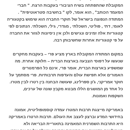
המקובלת שהתפתחה בשיח הציבורי בעקבות הרצח. " חברי
המעמד הכותב" , הוא אומר, לקו " בחשיבה סטראוטיפית" .
המתודה הנפוצה בישראל של חוקרי החברה הוא שימוש בקטגוריה
לאומי, דתי , פוליטי, השכלתי , מגדרי, גילי, השכלתי. הנתונים לפי
קטגוריות אלה זמינים ונגישים ולכן אין ניסיונות לגזור את החברה
על פי קטגוריות אחרות שחשיבותן רבה.
במקום המתודה המקובלת בארץ מציע פרי – בעקבות מחקרים
שנעשו על דפוסי הצבעה בארצות הברית – חלוקה אחרת. מה
שמשפיע בארצות הברית, אומר פרי, אינם כל הפרמטרים
האמורים אלא תפישת עולם והעדפות תרבותיות. פרי מסתמך על
חוקר אמריקני, ג'ון ספרלינג, שעושה הבחנה בין רטרו לבין מטרו.
כל אחד מן המושגים הללו מבטא מקבץ שונה של ערכים,
השקפות ואמונות.
באמריקה מייצגת תרבות המטרו עמדה קוסמופוליטית, אמונה
בחידושי המדע וברצון לעצב את העולם. תרבות הרטרו באמריקה
היא התרבות השמרנית המאמינה בתאוריית הבריאה ולא