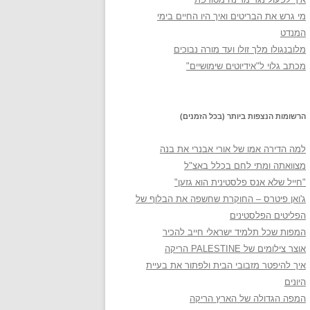
מי גרש את הבריטים ואיך היו החיים בימי
המנדט
מלובנגולו מלך זולו ועד מורה נבוכים
מכתב גלוי ל"אידיוטים שימושיים"
הרשומות הנצפות ביותר (בכל הזמנים)
למה הדירה אמו של אורי אבנרי את בנה
מצוואתה ומתי לחם בכלל באצ"ל
"חייל שלא אנס פלסטינית הוא גזען"
ג'ואן פיטרס – החוקרת שחשפה את הבלוף של
הפליטים הפלסטינים
המפות שכל תלמיד ישראלי חייב להכיר
אוצר צילומים של PALESTINE הריקה
איך להיפטר מזבובי הבית ולפתור את בעיית
היונים
המפה הגדולה של הארץ הריקה