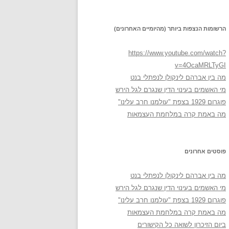
הרשומות הנצפות ביותר (מהיומיים האחרונים)
https://www.youtube.com/watch?
v=4OcaMRLTyGI
מה בין אברהם לינקולן לנפתלי בנט
מי האשמים בעינוי הדין שנגרם לגל הירש
פוגרום 1929 בצפת "עולמנו חרב עלינו"
מה באמת קרה במלחמת העצמאות
פוסטים אחרונים
מה בין אברהם לינקולן לנפתלי בנט
מי האשמים בעינוי הדין שנגרם לגל הירש
פוגרום 1929 בצפת "עולמנו חרב עלינו"
מה באמת קרה במלחמת העצמאות
ביום הזיכרון לשואה כל הקישורים