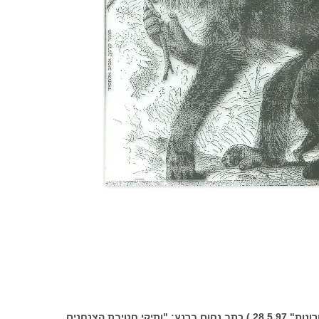
תחת הכותרת "ניצחון הרחם" ("ידיעות אחרונות" 28.5.97 ) כתב נחום ברנע: "ותיקי חטיבת הצנחנים,