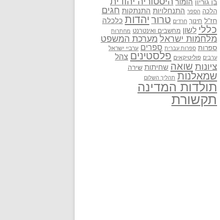
היסטוריה יהודית
בן גוריון
הומור
חגים
התנתקות
התנחלויות
הלכה
הספר
יהדות
טרור
חז"ל
כלכלה
חינוך
חרדים
כללי
לשון
מחשבים ואינטרנט
מחתרות
מלחמות ישראל
מערכת המשפט
ספרים
ספרות
ערביי ישראל
ספרות עברית
פלסטינים
צהל
פוליטיקאים
ערבים
שואה
ציונות
שחיתות
שירה
שמאלנות
תהליך השלום
תולדות המדינה
תקשורת