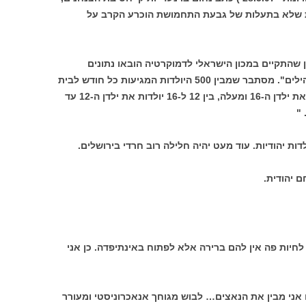
ת שלא בתעלות של גבעת התחמושת הוכרע הקרב על
ן שהתקיים במכון הישראלי לדמוקרטיה הובאו נתונים
"שלאחדים נשמעו מדהימים ולאחרים מבהילים". מסתבר שמבין 500 היולדות המגיעות כל חודש לבית
החולים "שערי צדק", שתיים שלוש יולדות את ילדן ה-16 ומעלה, בין 12 ל-16 יולדות את ילדן ה-12 עד
ות יהודיות. עוד מעט יהיה חלילה רוב חרדי בירושלים.
 יהודית.
לחיות פה אין להם ברירה אלא לפתוח באינתיפדה. כן אני
אני מבין את הנאצים… לבוש מגוחך אנאכרוניסטי ומעורר