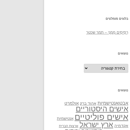
בלוגים מומלצים
רְסִיסִים מִמֶנִי – תמר שכטר
נושאים
נושאים
נושאים
אבטואנטישמיות
אולמרט
אהוד ברק
אישים היסטוריים
אישים פוליטיים
אנטישמיות
ארץ ישראל
אקדמיה
ארצות הברית