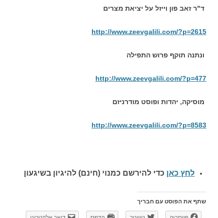
ד"ר זאב פון וייזל על יציאת מצרים
http://www.zeevgalili.com/?p=2615
ונתנה תוקף פרוש התפילה
http://www.zeevgalili.com/?p=477
מוסיקה, יהדות ופוסט מודרניזם
http://www.zeevgalili.com/?p=8583
לחץ כאן
כדי להירשם כ
מנוי (חינם) להיגיון בשיגעון
שתף את הפוסט עם חבריך
פייסבוק
טוויטר
הדפס
דואר אלקטרוני