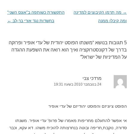
→
ניווט
מה תרמו הקיבוצים למדינה
התקשורת כשותפה ב"אונס השני"
בפוסטים
ומה קיבלו ממנה
בחשדות נגד אורי בר-לב
←
5 תגובות בנושא “
משנתו הפוסט יהודית של עדי אופיר ופרוקה
בדרך של דקונסטרוקציה ואיך הוא רואה את השפעת ההגדה
על המדיניות של ישראל
”
מרדכי צבי
24 בנובמבר 2010 בשעה 19:31
הפוסט ציוניזם והפוסט יהודיזם של עדי אופיר
אי אפשר להתעלם מחריפות מאמרו של פרופ' עדי אופיר. משנתו
סדורה, נוקבת,חריפה ובוטה בנחרצותה להוכיח משהו. דא עקא, וכבר