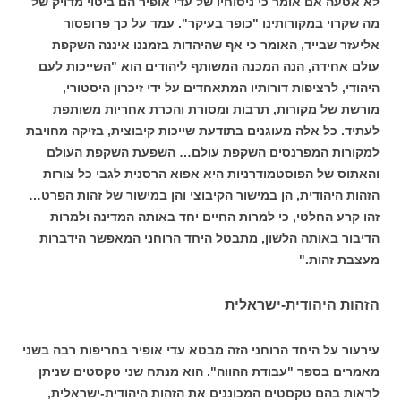
לא אטעה אם אומר כי ניסוחיו של עדי אופיר הם ביטוי מדויק של
מה שקרוי במקורותינו "כופר בעיקר". עמד על כך פרופסור
אליעזר שבייד, האומר כי אף שהיהדות בזמננו איננה השקפת
עולם אחידה, הנה המכנה המשותף ליהודים הוא "השייכות לעם
היהודי, לרציפות דורותיו המתאחדים על ידי זיכרון היסטורי,
מורשת של מקורות, תרבות ומסורת והכרת אחריות משותפת
לעתיד. כל אלה מעוגנים בתודעת שייכות קיבוצית, בזיקה מחויבת
למקורות המפרנסים השקפת עולם… השפעת השקפת העולם
והאתוס של הפוסטמודרניות היא אפוא הרסנית לגבי כל צורות
הזהות היהודית, הן במישור הקיבוצי והן במישור של זהות הפרט…
זהו קרע החלטי, כי למרות החיים יחד באותה המדינה ולמרות
הדיבור באותה הלשון, מתבטל היחד הרוחני המאפשר הידברות
מעצבת זהות."
הזהות היהודית-ישראלית
עירעור על היחד הרוחני הזה מבטא עדי אופיר בחריפות רבה בשני
מאמרים בספר "עבודת ההווה". הוא מנתח שני טקסטים שניתן
לראות בהם טקסטים המכוננים את הזהות היהודית-ישראלית,