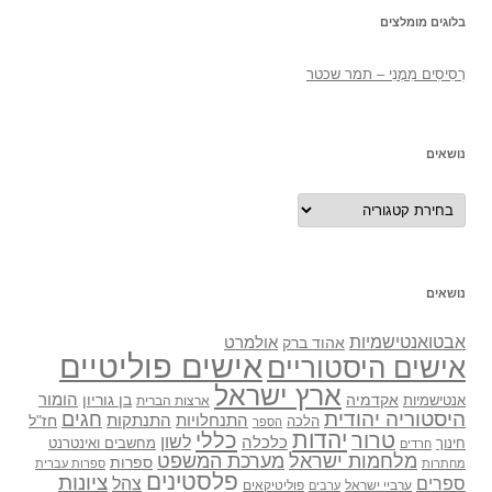
בלוגים מומלצים
רְסִיסִים מִמֶנִי – תמר שכטר
נושאים
נושאים
נושאים
אבטואנטישמיות
אולמרט
אהוד ברק
אישים פוליטיים
אישים היסטוריים
ארץ ישראל
אקדמיה
בן גוריון
הומור
אנטישמיות
ארצות הברית
היסטוריה יהודית
חגים
התנתקות
התנחלויות
חז"ל
הלכה
הספר
יהדות
כללי
טרור
לשון
כלכלה
מחשבים ואינטרנט
חינוך
חרדים
מלחמות ישראל
מערכת המשפט
ספרות
מחתרות
ספרות עברית
פלסטינים
ציונות
ספרים
צהל
ערביי ישראל
פוליטיקאים
ערבים