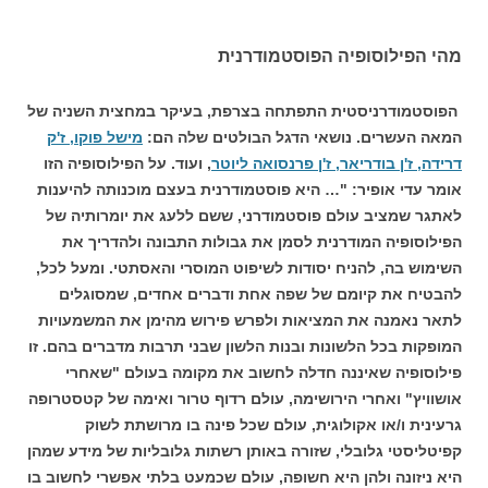
מהי הפילוסופיה הפוסטמודרנית
הפוסטמודרניסטית התפתחה בצרפת, בעיקר במחצית השניה של
המאה העשרים. נושאי הדגל הבולטים שלה הם:
מישל פוקו, ז'ק
דרידה, ז'ן בודריאר, ז'ן פרנסואה ליוטר
, ועוד. על הפילוסופיה הזו
אומר עדי אופיר: "… היא פוסטמודרנית בעצם מוכנותה להיענות
לאתגר שמציב עולם פוסטמודרני, ששם ללעג את יומרותיה של
הפילוסופיה המודרנית לסמן את גבולות התבונה ולהדריך את
השימוש בה, להניח יסודות לשיפוט המוסרי והאסתטי. ומעל לכל,
להבטיח את קיומם של שפה אחת ודברים אחדים, שמסוגלים
לתאר נאמנה את המציאות ולפרש פירוש מהימן את המשמעויות
המופקות בכל הלשונות ובנות הלשון שבני תרבות מדברים בהם. זו
פילוסופיה שאיננה חדלה לחשוב את מקומה בעולם "שאחרי
אושוויץ" ואחרי הירושימה, עולם רדוף טרור ואימה של קטסטרופה
גרעינית ו/או אקולוגית, עולם שכל פינה בו מרושתת לשוק
קפיטליסטי גלובלי, שזורה באותן רשתות גלובליות של מידע שמהן
היא ניזונה ולהן היא חשופה, עולם שכמעט בלתי אפשרי לחשוב בו