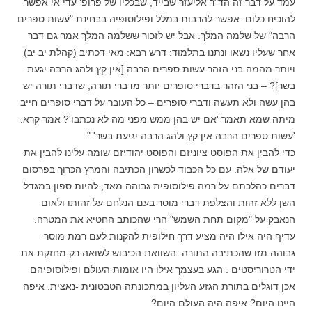
עמד על דבר זה הד"ר אליעזר שבייד, שבכליו של פרופ' עדי אי אפשר
להוכיח כלום. אפשר להרבות במלל ופילוסופיה בבחינת "עשות ספרים
הרבה" של שלמה המלך. אבל יש לזכור ששלמה המלך אמר גם דבר
אחר שעליו נשאו ונתנו בתלמוד: דרש רבא: מאי דכתיב (קהלת יב יב)
ויותר מהמה בני הזהר עשות ספרים הרבה [אין קץ ולהג הרבה יגעת
בשר]? – בני הזהר בדברי סופרים יותר מדברי תורה, שדברי תורה יש
בהן עשה ולא תעשה ודברי סופרים – כל העובר על דברי סופרים חייב
מיתה שמא תאמר 'אם יש בהן ממש מפני מה לא נכתבו'? אמר קרא:
'עשות ספרים הרבה אין קץ ולהג הרבה יגיעת בשר'."
כדי להבין את הפוסט ציוניזם והפוסט יהודיזם שומה עלינו להבין את
יעודם של אלה. עם כל הכבוד לכשרון הכתיבה והמרץ הכרוך בפרסום
דברים כהלכתם על רמה פילוסופית גבוהה מאד, להיות ספון במגדל
השן ללא זהות והצלפת דברי מוסר בעם הנלחם על זהותו ולאום
הנאבק על "מקום תחת השמש" הרי שהכותב החטיא את המטרה.
עדיף היה אילו היה מציע דרך חילופית להקנות לעם רמת מוסר
גבוהה מזו שהכתיבה התורה. השוואת הכיבוש לשואה רק מחזקת את
ידי הטרוריסטים . הגע בעצמך אילו היו אומות העולם ופילוסופיהם
אכן דוגלים בתורת הגזע העליון במתכונתה הטבטונית -נאצית. איפה
היינו היום? איפה היה העולם היום?