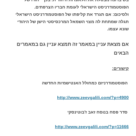
הפוסטמודרניסט הישראלי לעומת חבריו הצרפתים.
ולסיכום: אם תגרד את קליפתו של הפוסטמודרניסט הישראלי
תגלה שמתחת לה מצוי השמאל המרכסיסטי הישן של היהודי
שונא עצמו.
אם מצאת עניין במאמר זה תמצא עניין גם במאמרים
הבאים
קישורים:
הפוסטמודרניזם כמחולל האנטישמיות החדשה
http://www.zeevgalili.com/?p=4900
סדר פסח בנוסח זאב ז'בוטינסקי
http://www.zeevgalili.com/?p=11666