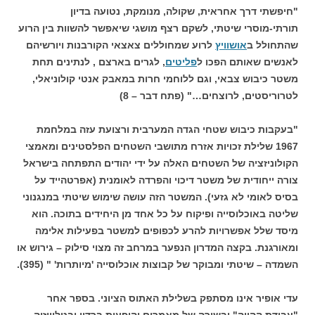
"חיפשתי דרך אחראית, שקולה, מנומקת, נטועה בדיון
תורתי-מוסרי שיטתי, לשקם רצף מושגי שיאפשר להשוות בין הרוע
שהתחולל ב
אושוויץ
לרוע שמחוללים צאצאי הקורבנות ויורשיהם
לאנשים שאותם הפכו ל
פליטים
, לגרים בארצם , לנתינים תחת
משטר כיבוש צבאי, וגם ללוחמי חרות במאבק אנטי קולוניאלי,
לטרוריסטים, לרוצחים…" (פתח דבר – 8)
"בעקבות כיבוש שטחי הגדה המערבית ורצועת עזה במלחמת
1967 שלילת זכויות אזרח מתושבי השטחים הפלסטינים ומאמצי
הקולוניזציה של השטחים האלה על ידי יהודים התפתחה בישראל
צורה ייחודית של משטר דיכוי והפרדה לאומנית (אפרטהייד על
בסיס לאומי לא גזעי). המשטר הזה עושה שימוש שיטתי במנגנוני
שליטה באוכלוסייה ופיקוח על כל אחד מן היחידים בתוכה. הוא
מיסד שלל אפשרויות להרע לכפופים למשטר בפעילות אלימה
ומאורגנת. בקצה המדרון הנפער במרחב זה מצוי סילוק – גירוש או
השמדה – שיטתי ומבוקר של קבוצות אוכלוסייה 'מיותרות' " (395).
עדי אופיר אינו מסתפק בשלילת האתוס הציוני. בספר אחר
"עבודת ההווה" ובשורה של מאמרים והופעות ברדיו ובטלוויזיה