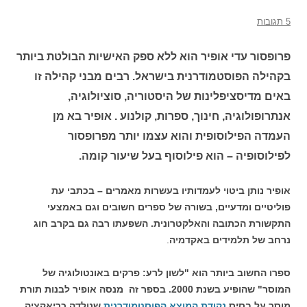
5 תגובות
פרופסור עדי אופיר הוא ללא ספק האישיות הבולטת ביותר
בקהילה הפוסטמודרנית בישראל. רבים מבני קהילה זו
באים מדיסציפלינות של היסטוריה, סוציולוגיה,
אנתרופולוגיה, חינוך, ספרות, קולנוע . אופיר בא מן
העמדה הפילוסופית והוא עצמו יותר מפרופסור
לפילוסופיה – הוא פילוסוף בעל שיעור קומה.
אופיר נותן ביטוי לעמדותיו בעשרות מאמרים – בכתבי עת
פוליטיים ומדעיים, בשורה של ספרים חשובים וגם באמצעי
התקשורת הכתובה והאלקטרונית. השפעתו רבה גם בקרב חוג
נרחב של תלמידים באקדמיה
.
ספרו החשוב ביותר הוא "לשון לרע: פרקים באונטולוגיה של
המוסר" שהופיע בשנת 2000. בספר זה
מנסה אופיר לבנות תורת
מוסר על בסיס
נקודת המוצא הפוסטמודרנית
שנולדה כריאקציה