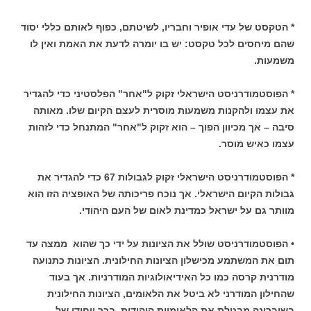
* הטקסט של עדי אופיר וחבריו, לשיטתם, כפוף לאותם כללי יסוד
שהם מיחסים לכל טקסט: יש בו יומרה לדעת את האמת ואין לו
משמעות.
* הפוסטמודרניסט הישראלי זקוק ל"אחר" הפלסטיני כדי להגדיר
את עצמו ולהקנות משמעות מוסרית לעצם הקיום שלו. מאותה
סיבה – אך מכיוון הפוך – הוא זקוק ל"אחר" המתנחל כדי לזהות
עצמו כאיש מוסר.
* הפוסטמודרניסט הישראלי זקוק לגבולות 67 כדי להגדיר את
גבולות הקיום הישראלי. אך נוכח פריכותה של האופציה הזו הוא
מוותר גם על ישראל כמדינת לאום של העם היהודי.
• הפוסטמודרניסט שולל את הציונות על ידי כך שהוא ממצה עד
תום את המשתמע מכישלון הציונות החילונית. הציונות כתנועה
מודרנית קרסה כמו כל האידיאולוגיות המודרניות. אך בעוד
שהחילון המודרני לא ביטל את הלאומים, הציונות החילונית
בשיברונה מבטלת את הלאומיות היהודית. בכך ייחודו של