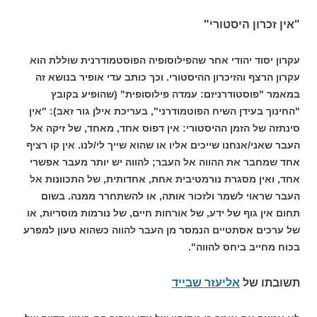
"אין זכרון היסטורי"
עקרון יסוד יהודי אחר שהפילוסופיה הפוסטמודרנית שוללת הוא
עקרון הרצף והזיכרון ההיסטורי. וכך כותב עדי אופיר בנושא זה
במאמר "פוסטודרניזם: עמדה פילוסופית" (שהופיע בקובץ
"החינוך בעידן השיח הפוטמודרני", בעריכת אילן גור זאב): "אין
סינתזה של הזמן ההיסטורי: אין דפוס אחד, מאחד, של זיקה אל
העבר שאני/אנחנו שייכים אליו או שהוא שייך לי/לנו. אין קו רציף
אחד שמחבר את ההווה אל העבר; להווה יש יותר מעבר אפשרי
אחד, ואין מסגרת נורמטיבית אחת, אחדותית, של התכוונות אל
העבר שראוי לשמר ולזכור אותה, או להשתחרר ממנה. בשום
תחום אין גוף של ידע, של אורחות חיים, של נורמות מוסריות, או
של ערכים אסתטיים הנמסר מן העבר להווה כשהוא טעון למפרע
בכוח מחייב ביחס להווה".
תשובתו של
אליעזר שבייד