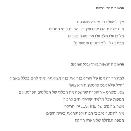
הרשומות הכי נצפות
איך לפעול נגד מדינה מטורפת
מי גרש את הבריטים ואיך היו החיים בימי המנדט
מלובנגולו מלך זולו ועד מורה נבוכים
מכתב גלוי ל"אידיוטים שימושיים"
הרשומות הנצפות ביותר (בכל הזמנים)
למה הדירה אמו של אורי אבנרי את בנה מצוואתה ומתי לחם בכלל באצ"ל
"חייל שלא אנס פלסטינית הוא גזען"
ג'ואן פיטרס – החוקרת שחשפה את הבלוף של הפליטים הפלסטינים
המפות שכל תלמיד ישראלי חייב להכיר
אוצר צילומים של PALESTINE הריקה
איך להיפטר מזבובי הבית ולפתור את בעיית היונים
המפה הגדולה של הארץ הריקה