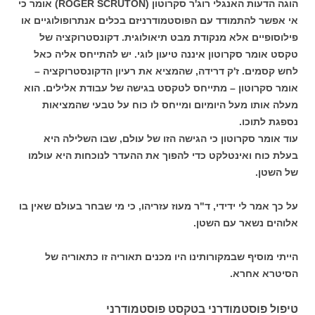
הוגה הדעות האנגלי רוג'ר סקרוטון (ROGER SCRUTON) אומר כי
אי אפשר להתמודד עם הפוסטמודרניזם בכלים אנתרופולוגיים או
פילוסופיים אלא מנקודת מבט תיאולוגית. דקונסטרוקציה של
טקסט אומר סקרוטון איננה טיעון לוגי. יש להתייחס אליה כאל
לחש קסמים. ז'ק דרידה, שהמציא את רעיון הדקונסטרוקציה –
אומר סקרוטון – מתייחס לטקסט בגישה של עבודת אלילים. הוא
מעלה אותו מעל היומיום ומייחס לו כוח על טבעי שהמציאות
נספגת לתוכו.
עוד אומר סקרוטון כי הגישה הזו של עולם, שבו השלילה היא
בעלת כוח ואינטלקט כדי להפוך את ההעדר לנוכחות היא עולמו
של השטן.
על כך אמר לי ידידי, ד"ר מעוז עזריהו, כי מי שבחר בעולם שאין בו
אלוהים נשאר עם השטן.
הייתי מוסיף שבמקורותינו היו מכנים תאוריה זו כתאוריה של
הסיטרא אחרא.
טיפול פוסטמודרני בטקסט פוסטמודרני