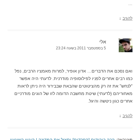
…
↓
להגיב
אלי
5 בספטמבר 2011 בשעה 23:24
ואם נסכם את הדברים… אדון אופיר, למרות מאמציו הרבים, נפל
כמו רבים אחרים לפניו לפילוסופיה מודרנית. לדעתי היה אפשר
"לנחש" את זה רק מהציטוטים שהבאת שבבירור היה ניתן לראות
מאחוריהם (לדעתי) שיטת מחשבה הדומה לזו של הוגים מודרניים
אחרים כגון ניטשה והיגל.
↓
להגיב
פינגבאק:
הכה ביהודים [החרדים] ותציל את המדינה | היגיון בשיגעון