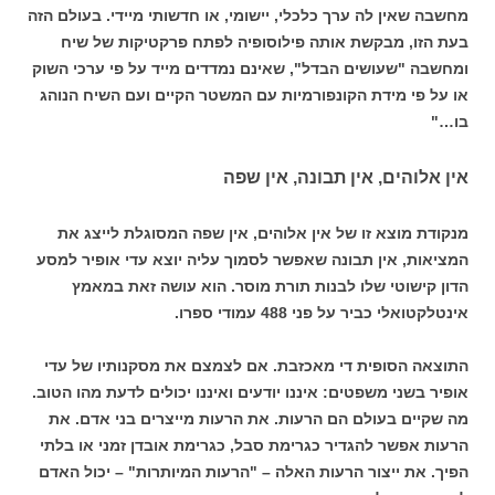
מחשבה שאין לה ערך כלכלי, יישומי, או חדשותי מיידי. בעולם הזה
בעת הזו, מבקשת אותה פילוסופיה לפתח פרקטיקות של שיח
ומחשבה "שעושים הבדל", שאינם נמדדים מייד על פי ערכי השוק
או על פי מידת הקונפורמיות עם המשטר הקיים ועם השיח הנוהג
בו…"
אין אלוהים, אין תבונה, אין שפה
מנקודת מוצא זו של אין אלוהים, אין שפה המסוגלת לייצג את
המציאות, אין תבונה שאפשר לסמוך עליה יוצא עדי אופיר למסע
הדון קישוטי שלו לבנות תורת מוסר. הוא עושה זאת במאמץ
אינטלקטואלי כביר על פני 488 עמודי ספרו.
התוצאה הסופית די מאכזבת. אם לצמצם את מסקנותיו של עדי
אופיר בשני משפטים: איננו יודעים ואיננו יכולים לדעת מהו הטוב.
מה שקיים בעולם הם הרעות. את הרעות מייצרים בני אדם. את
הרעות אפשר להגדיר כגרימת סבל, כגרימת אובדן זמני או בלתי
הפיך. את ייצור הרעות האלה – "הרעות המיותרות" – יכול האדם