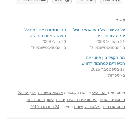
קשור
על העיוורון של סאראמאגו ושל
הפוסטמודרניזם כמחולל
עמוס עוז וחבריו
האנטישמיות החדשה
21 באפריל 2006
20 ביולי 2009
ב-"אבטואנטישמיות"
ב-"אבטואנטישמיות"
מה הקשר בין פיוטי יום
הכיפורים למחמוד דרוויש
17 בספטמבר 2015
ב-"ספרות"
פוסט
מאת
זאב גלילי
פורסם בקטגוריה
אבטואנטישמיות
,
ארץ ישראל
,
היסטוריה יהודית
,
היסטוריונים חדשים
,
יהדות
,
לשון
,
פוסט ציונות
,
פוסטמודרניזם
,
פילוסופיה
,
ציונות
בתאריך
24 בנובמבר 2010
.