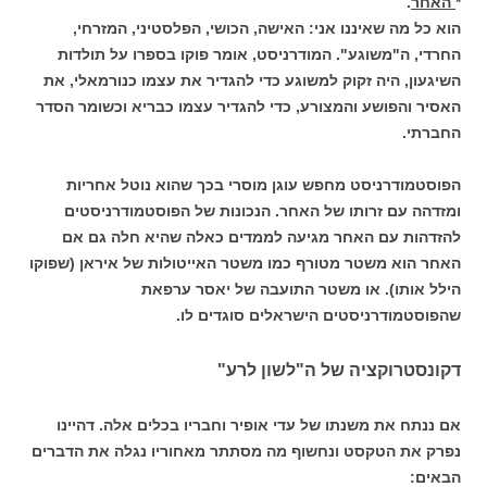
*
האחר
.
הוא כל מה שאיננו אני: האישה, הכושי, הפלסטיני, המזרחי,
החרדי, ה"משוגע". המודרניסט, אומר פוקו בספרו על תולדות
השיגעון, היה זקוק למשוגע כדי להגדיר את עצמו כנורמאלי, את
האסיר והפושע והמצורע, כדי להגדיר עצמו כבריא וכשומר הסדר
החברתי.
הפוסטמודרניסט מחפש עוגן מוסרי בכך שהוא נוטל אחריות
ומזדהה עם זרותו של האחר. הנכונות של הפוסטמודרניסטים
להזדהות עם האחר מגיעה לממדים כאלה שהיא חלה גם אם
האחר הוא משטר מטורף כמו משטר האייטולות של איראן (שפוקו
הילל אותו). או משטר התועבה של יאסר ערפאת
שהפוסטמודרניסטים הישראלים סוגדים לו.
דקונסטרוקציה של ה"לשון לרע"
אם ננתח את משנתו של עדי אופיר וחבריו בכלים אלה. דהיינו
נפרק את הטקסט ונחשוף מה מסתתר מאחוריו נגלה את הדברים
הבאים: