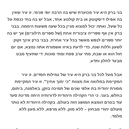
בני ברק היא עיר מכוערת שיש בה הרבה יופי פנימי. זו עיר שאין
בה אפילו דיסקוטק או בית קולנוע אחד, אבל יש בה בתי כנסת על
כל שעל, ואתה יכול למצוא מניין בכל שעה משעות היממה. בבני
ברק אין אף ספרייה ציבורית אחת (של ספרים חילוניים) אך יש בה
יותר ספרים לנפש מאשר בכל עיר אחרת. בבני ברק אינך זקוק
לשעון וללוח שנה, כדי לדעת באיזו אשמורת אתה נמצא, אם יום
חול הוא או שבת, מתי ערב פסח ומתי סוכות. די שתעיף מבט
מבעד לחלון ותדע.
אבל מעל לכל בני ברק היא עיר של גמילות חסדים. זו עיר
המקיימת במלואה את מצוות "כי ימוך אחיך". זו עיר המקיימת
מסורת יהודית בת אלפי שנים של תמיכה בזקן, באלמנה, ביתום,
בחלש, בעני. כי הרי הקהילה היהודית לדורותיה היתה מדינת סעד
עוד בטרם הומצא המושג הזה בעולם. בקהילה היהודית לא נותר
מעולם יהודי מבחוץ – ללא מזון, ללא מרפא, ללא מעון ללא
מלמד.