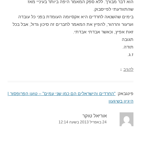
הוא דבר מבורך. ללא ספק המאמר היפה ביותר בעיניי מאז
שהתוודעתי לפייסבוק.
בימים שהשנאה לחרדים היא אקסיומה העומדת בפני כל עובדה
וערעור והרהור, להפיץ את המאמר לחברים זה סיכון גדול, אבל בכל
זאת אפיץ, וכאשר אבדתי אבדתי.
תגובה
תודה.
ז.ג.
↓
להגיב
פינגבאק:
"החרדים והישראלים הם כמו שני עמים" – טוען הפרופסור |
היגיון בשיגעון
אוריאל טוקר
24 באפריל 2013 בשעה 12:14