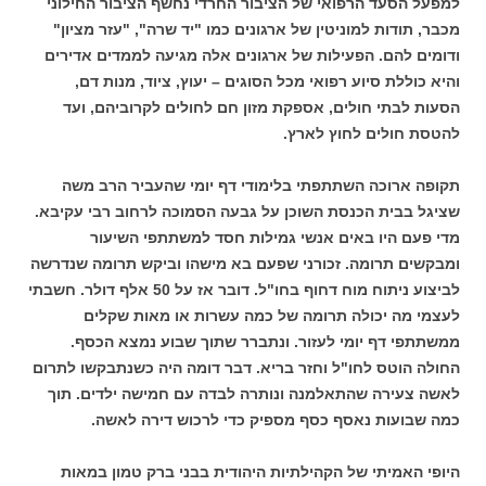
למפעל הסעד הרפואי של הציבור החרדי נחשף הציבור החילוני
מכבר, תודות למוניטין של ארגונים כמו "יד שרה", "עזר מציון"
ודומים להם. הפעילות של ארגונים אלה מגיעה לממדים אדירים
והיא כוללת סיוע רפואי מכל הסוגים – יעוץ, ציוד, מנות דם,
הסעות לבתי חולים, אספקת מזון חם לחולים לקרוביהם, ועד
להטסת חולים לחוץ לארץ.
תקופה ארוכה השתתפתי בלימודי דף יומי שהעביר הרב משה
שציגל בבית הכנסת השוכן על גבעה הסמוכה לרחוב רבי עקיבא.
מדי פעם היו באים אנשי גמילות חסד למשתתפי השיעור
ומבקשים תרומה. זכורני שפעם בא מישהו וביקש תרומה שנדרשה
לביצוע ניתוח מוח דחוף בחו"ל. דובר אז על 50 אלף דולר. חשבתי
לעצמי מה יכולה תרומה של כמה עשרות או מאות שקלים
ממשתתפי דף יומי לעזור. ונתברר שתוך שבוע נמצא הכסף.
החולה הוטס לחו"ל וחזר בריא. דבר דומה היה כשנתבקשו לתרום
לאשה צעירה שהתאלמנה ונותרה לבדה עם חמישה ילדים. תוך
כמה שבועות נאסף כסף מספיק כדי לרכוש דירה לאשה.
היופי האמיתי של הקהילתיות היהודית בבני ברק טמון במאות