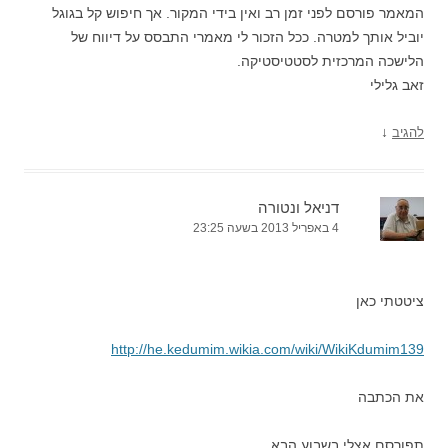
המאמר פורסם לפני זמן רב ואין בידי המקור. אך חיפוש קל בגוגל
יוביל אותך למטרה. ככל הזכור לי מאמרי התבסס על דיווח של
הלישכה המרכזית לסטטיסטיקה.
זאב גלילי
↓
להגיב
דניאל ונטורה
4 באפריל 2013 בשעה 23:25
ציטטתי כאן
http://he.kedumim.wikia.com/wiki/WikiKdumim139
את הכתבה
תפורסם אצלי בשבוע הבא