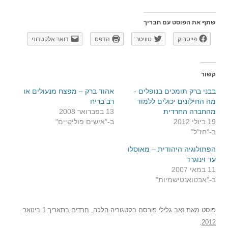
שתף את הפוסט עם חבריך
פייסבוק
טוויטר
הדפס
דואר אלקטרוני
קשור
בבני ברק תומכים בנופלים -
אהוד ברק – מפצח מנעולים או
מה החילונים יכולים ללמוד
רב בריח
מהחברה החרדית
13 בפברואר 2008
19 ביולי 2012
ב-"אישים פוליטיים"
ב-"חז"ל"
הפתולוגיה היהודית – מאוסלו
עד וינוגרד
11 במאי 2007
ב-"אבטואנטישמיות"
פוסט
מאת
זאב גלילי
פורסם בקטגוריה
הלכה
,
חרדים
בתאריך
1 בינואר
.
2012