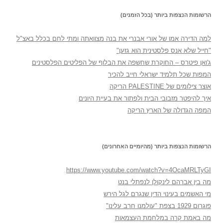
הרשומות הנצפות ביותר (בכל הזמנים)
למה הדירה אמו של אורי אבנרי את בנה מצוואתה ומתי לחם בכלל באצ"ל
"חייל שלא אנס פלסטינית הוא גזען"
ג'ואן פיטרס – החוקרת שחשפה את הבלוף של הפליטים הפלסטינים
המפות שכל תלמיד ישראלי חייב להכיר
אוצר צילומים של PALESTINE הריקה
איך להיפטר מזבובי הבית ולפתור את בעיית היונים
המפה הגדולה של הארץ הריקה
הרשומות הנצפות ביותר (מהיומיים האחרונים)
https://www.youtube.com/watch?v=4OcaMRLTyGI
מה בין אברהם לינקולן לנפתלי בנט
מי האשמים בעינוי הדין שנגרם לגל הירש
פוגרום 1929 בצפת "עולמנו חרב עלינו"
מה באמת קרה במלחמת העצמאות