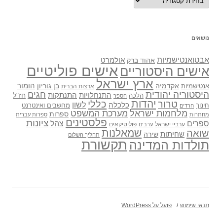
נושאים
אבטואנטישמיות
אולמרט
אהוד ברק
אישים פוליטיים
אישים היסטוריים
ארץ ישראל
אקדמיה
בן גוריון
הומור
אנטישמיות
ארצות הברית
היסטוריה יהודית
חגים
התנתקות
התנחלויות
חז"ל
הלכה
הספר
יהדות
כללי
טרור
לשון
כלכלה
מחשבים ואינטרנט
חינוך
חרדים
מלחמות ישראל
מערכת המשפט
ספרות
מחתרות
ספרות עברית
פלסטינים
ציונות
ספרים
צהל
ערביי ישראל
פוליטיקאים
ערבים
שואה
שמאלנות
שחיתות
שירה
תהליך השלום
תקשורת
תולדות המדינה
תנאי שימוש
פועל על WordPress