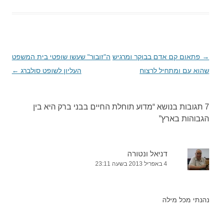
→
ניווט
פתאום קם אדם בבוקר ומרגיש
ה"זובור" שעשו שופטי בית המשפט
בפוסטים
שהוא עם ומתחיל לרצוח
העליון לשופט סולברג
←
7 תגובות בנושא “
מדוע תוחלת החיים בבני ברק היא בין
הגבוהות בארץ
”
דניאל ונטורה
4 באפריל 2013 בשעה 23:11
נהנתי מכל מילה