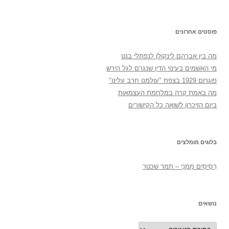
פוסטים אחרונים
מה בין אברהם לינקולן לנפתלי בנט
מי האשמים בעינוי הדין שנגרם לגל הירש
פוגרום 1929 בצפת "עולמנו חרב עלינו"
מה באמת קרה במלחמת העצמאות
ביום הזיכרון לשואה כל הקישורים
בלוגים מומלצים
רְסִיסִים מִמֶנִי – תמר שכטר
נושאים
נושאים