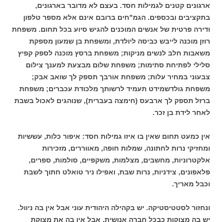
ארגונים קטנים לגמילות חסד. בעצם לא מדובר בארגונים,
בתקציבים ובכספים. הגמ"חים ברובם אינם אלא מספר טלפון
ודירה פרטית של אנשים המוכנים להגיש סיוע בכל תחום. משפחת
רוזן מוכנה לייבש כביסה ליולדת, ומשפחת בן שמעון מספקת
משאבות חלב לנשים מניקות; משפחת ברסץ מוכנה לספק קפיץ
סלילי לפתיחת סתימות; משפחת שלום מבצעת למענך צילום
צבעוני במחיר עלות; משפחת אורבך תספק לך שואב אבק;
משפחת גולדשמידט תעמיד לרשותך מלכודת עכברים; משפחת
ברזל תספק לך ארבעס (חימצה בעברית), שנוהגים לאכול בשבת
לאחר לידת בן זכר.
אין כמעט תחום שאין בו איזו גמילות חסד: איפור כלות, עששיות
ומחזיקי נרות לחתונה, שמלות חופה, מאווררים, מזכירות
אלקטרוניות, מחשבים, מצלמות, משקפיים, סולמות, ספרים,
פלאפונים, צידניות, נרות שבת, ואפילו ניר טואלט חתוך לשבת
וכבל מאריך.
ונחזור לסטטיסטיקה. יש בקהילה היהודית עוני אבל אין בה ניוול.
יש בה מצוקות כבכל חברה אנושית. אבל אין בה את מצוקת