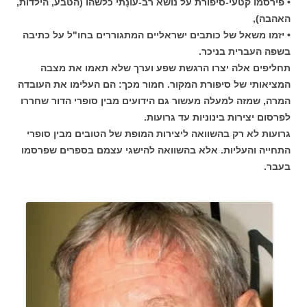
• פירסמו קטעי-סיפורת על נושא רב-עוֹנָתי כלשהו (הטבע, הילדות,
האהבה),
• יזמו משאל של כותבים ישראליים המתגוררים בחו"ל על כתיבה
בשפה העברית בניכר.
תחליפים אלה יצרו הרגשת שפע וערך שלא תאמו את מצבה
המציאותי של סיפורת המקור. חמור מכך: הם העלימו את העובדה
המרה, שמזה למעלה מעשור גם הידועים מבין סופרי הדור שחררו
לפרסום יצירות בינוניות עד גרועות.
גרועות לא רק בהשוואה ליצירות המופת של הטובים מבין סופרי
התחייה והעליות. אלא בהשוואה להישגי עצמם בספרים שפרסמו
בעבר.