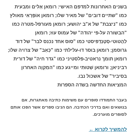
בשנים האחרונות למדפם האישי: רומאן אַלִּים ומבעית
כמו "שתיים דובים" של מאיר שלו; רומאן אוֹפֶּרָאִי מאולץ
כמו "ניצבת" של א"ב יהושע; רומאן מעורפל-מטרה כמו
"הבשורה על-פי יהודה" של עמוס עוז; רומאן
לַהֲטוּטי-סְטֶנְדַפּיסטי כמו "סוס אחד נכנס לבר" של דוד
גרוסמן; רומאן בוסר דו-עלילתי כמו "כְּאֵב" של צרויה שלו;
רומאן תומך נראטיב-פלסטיני כמו "גדר חיה" של דורית
רביניאן; ורומאן שְׁטוּתִי ומייגע כמו "המִקְוֶה האחרון
בסיביר" של אשכול נבו.
המציאות החדשה בשדה הספרות
בעבר התמודדו סופרים עם משימות כתיבה מאתגרות, אם
בנושאים ואם בדרכי הכתיבה. הם הניבו ספרים אשר הפכו אותם
לסופרים מוערכים.
להמשיך לקרוא
←