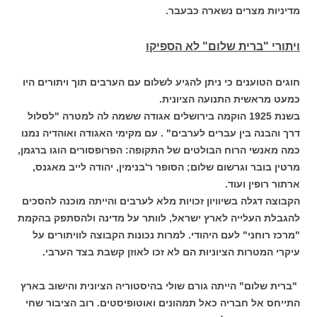
מדיניות מצרים נשארה כבעבר.
ויתורי "ברית שלום" לא הספיקו
חוגים הטוענים כי ניתן להגיע לשלום עם הערבים תוך ויתורים היו
כמעט מראשית התנועה הציונית.
בשנת 1925 הוקמה בירושלים אגודה ששמה לה למטרה "לסלול
דרך והבנה בין עברים לערבים" . עם מקימי האגודה ואוהדיה נמנו
כמה מאנשי הרוח הבולטים של התקופה: הפרופסורים הוגו ברגמן,
מרטין בובר וגרשום שלום; הסופר ר'בנימין, יהודה לייב מאגנס,
ארתור רופין ועוד.
הקבוצה דגלה בשיוויון זכויות מלא לערבים והייתה מוכנה להסכים
להגבלת העלייה לארץ ישראל, לוותר על מדינה ולהסתפק בהקמת
"מרכז רוחני" לעם היהודי. למרות נכונות הקבוצה לוויתורים על
עיקרי המטרות הציוניות הם לא זכו לאוזן קשבת בצד הערבי.
"ברית שלום" הייתה גורם שולי בהיסטוריה הציונית והישוב בארץ
התייחס אל חבריה כאל תמהונים ואוטופיסטים.
רוב הציבור שחי