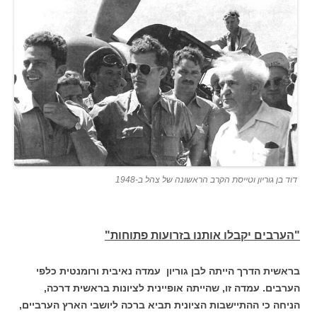
דוד בן גוריון וטייסת הקרב הראשונה של צהל ב-1948
"הערבים יקבלו אותנו בזרועות פתוחות"
בראשית הדרך הייתה לבן גוריון עמדה נאיבית ורומנטית כלפי
הערבים. עמדה זו, שהייתה אופיינית לציונות בראשית דרכה,
הניחה כי ההתיישבות הציונית תביא ברכה ליושבי הארץ הערביים,