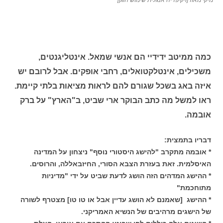
מיקי מאוז [ויקיפדיה אנגלית שימוש הוגן]
כמה ממיטב ידידיי הם אנשי שמאל.
אינטליגנטים,
משכילים, אינטלקטואלים, רחבי אופקים. אבל לרובם יש
איזה באג בשכל שגורם להם לראות מציאות בלתי קיימת.
ראו למשל מה כתב הבוקר ארי שביט, ב"הארץ" על ברק
אובמה.
דבריו בתמצית:
* אובמה מתקרב "להישג היסטורי נוסף" ניצחון על המדינה
האיסלמית. זאת בעזרת הצבא הסורי, החיזבאללה, והרוסים.
* ההישג המדהים הזה הושג לדעת שביט על ידי "מדיניות
מתוחכמת"
* ההישג [שאמנם לא הושג עדיין אבל או טו טו] מצטרף לשורה
של הישגים מרהיבים של הנשיא האמריקני.