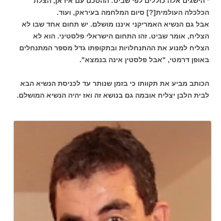
* הישגים אלה כוללים לפי שביט: ההסכם עם איראן, הצלת
הכלכלה העולמית[?] סיום המלחמה בעיראק, ועוד.
אבל גם הנשיא האמריקני איננו מושלם. יש תחום אחד שבו לא
הצליח, אומר שביט. זהו התחום הישראלי פלסטיני. הוא לא
הצליח למנוע את ההתנחלויות ובתקופתו גדל מספר המתנחלים
באופן דרמטי, "אבל פלסטין אינה בנמצא".
הכותב מביע את תקוותו כי בזמן שנותר עד לכניסת הנשיא הבא
לבית הלבן יצליח אובמה גם בנושא זה ואז יהיה הנשיא המושלם.