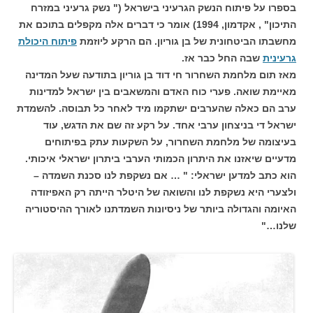
בספרו על פיתוח הנשק הגרעיני בישראל (" נשק גרעיני במזרח
התיכון" , אקדמון, 1994) אומר כי דברים אלה מקפלים בתוכם את
מחשבתו הביטחונית של בן גוריון. הם הרקע ליוזמת
פיתוח היכולת
גרעינית
שבה החל כבר אז.
מאז תום מלחמת השחרור חי דוד בן גוריון בתודעה שעל המדינה
מאיימת שואה. פערי כוח האדם והמשאבים בין ישראל למדינות
ערב הם כאלה שהערבים ישתקמו מיד לאחר כל תבוסה. להשמדת
ישראל די בניצחון ערבי אחד. על רקע זה שם את הדגש, עוד
בעיצומה של מלחמת השחרור, על השקעות עתק בפיתוחים
מדעיים שיאזנו את היתרון הכמותי הערבי ביתרון ישראלי איכותי.
הוא כתב למדען ישראלי: " … אם נשקפת לנו סכנת השמדה –
ולצערי היא נשקפת לנו והשואה של היטלר הייתה רק האפיזודה
האיומה והגדולה ביותר של ניסיונות השמדתנו לאורך ההיסטוריה
שלנו…"