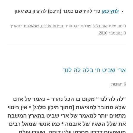
לחץ כאן
כדי להירשם כ
מנוי (חינם) להיגיון בשיגעון
פוסט
מאת
זאב גלילי
פורסם בקטגוריה
ספרות עברית
,
שמאלנות
בתאריך
3 בנובמבר 2016
.
ארי שביט חי בלה לה לנד
6 תגובות
"לה לה לנד" מקום בו הכל נהדר – נאמר על אדם
שלא מחובר למציאות [מתוך מילון סלנג] * אין ביטוי
מתאים יותר למאמר של ארי שביט בהארץ המשבח
את שלל השגיו של אובמה * כמו אנשי שמאל רבים
מושפעים דבריו מסרטי וולט דיסני, שיצרו עולם