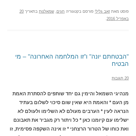
פוסט
מאת
זאב גלילי
פורסם בקטגוריה
חגים
,
שמאלנות
בתאריך
20
באפריל 2016
.
"הבטחתם יונה" ו"זו המלחמה האחרונה" – מי
הבטיח
20 תגובות
מנהיגי השמאל והימין גם יחד שותפים להסתרת האמת
מן העם * והאמת היא שאין שום סיכוי לשלום בעתיד
הנראה לעין * הערבים מעולם לא השלימו ולעולם לא
ישלימו עם קיומנו כאן * כל ויתור רק מגביר את תאבונם
ואת כוחו של הטרור הרצחני * זו אינה השקפה פסימית, זו