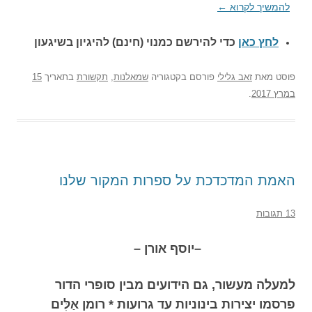
להמשיך לקרוא
←
לחץ כאן
כדי להירשם כ
מנוי (חינם) להיגיון בשיגעון
פוסט
מאת
זאב גלילי
פורסם בקטגוריה
שמאלנות
,
תקשורת
בתאריך
15
במרץ 2017
.
האמת המדכדכת על ספרות המקור שלנו
13 תגובות
–
יוסף אורן –
למעלה מעשור, גם הידועים מבין סופרי הדור
פרסמו יצירות בינוניות עד גרועות * רומן אַלִּים