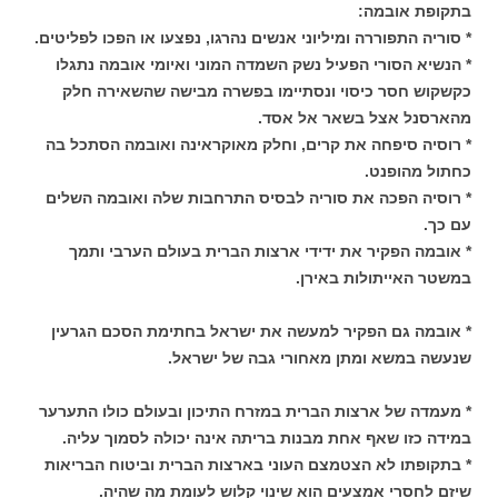
בתקופת אובמה:
* סוריה התפוררה ומיליוני אנשים נהרגו, נפצעו או הפכו לפליטים.
* הנשיא הסורי הפעיל נשק השמדה המוני ואיומי אובמה נתגלו
כקשקוש חסר כיסוי ונסתיימו בפשרה מבישה שהשאירה חלק
מהארסנל אצל בשאר אל אסד.
* רוסיה סיפחה את קרים, וחלק מאוקראינה ואובמה הסתכל בה
כחתול מהופנט.
* רוסיה הפכה את סוריה לבסיס התרחבות שלה ואובמה השלים
עם כך.
* אובמה הפקיר את ידידי ארצות הברית בעולם הערבי ותמך
במשטר האייתולות באירן.
* אובמה גם הפקיר למעשה את ישראל בחתימת הסכם הגרעין
שנעשה במשא ומתן מאחורי גבה של ישראל.
* מעמדה של ארצות הברית במזרח התיכון ובעולם כולו התערער
במידה כזו שאף אחת מבנות בריתה אינה יכולה לסמוך עליה.
* בתקופתו לא הצטמצם העוני בארצות הברית וביטוח הבריאות
שיזם לחסרי אמצעים הוא שינוי קלוש לעומת מה שהיה.