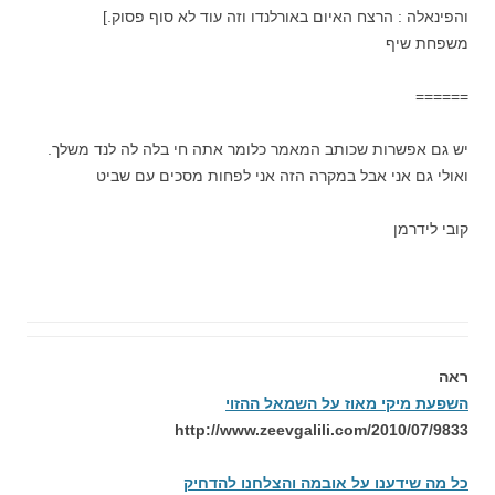
והפינאלה : הרצח האיום באורלנדו וזה עוד לא סוף פסוק.]
משפחת שיף
======
יש גם אפשרות שכותב המאמר כלומר אתה חי בלה לה לנד משלך.
ואולי גם אני אבל במקרה הזה אני לפחות מסכים עם שביט
קובי לידרמן
ראה
השפעת מיקי מאוז על השמאל ההזוי
http://www.zeevgalili.com/2010/07/9833
כל מה שידענו על אובמה והצלחנו להדחיק