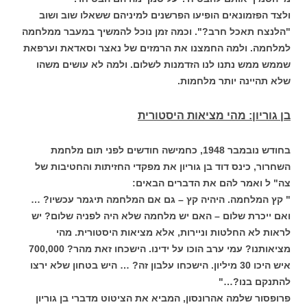
ולצד הפזמונאים הופיעו הפרשנים למיניהם ששאלו שוב ושוב
"הלנצח תאכל חרב?". וכמה זמן נוכל להמשיך במעבר ממלחמה
למלחמה. ולמה החמצנו את הרמזים של נאצר וסאדאת וערפאת
שממש ממש נתנו לנו הזדמנות לשלום. ולמה לא עושים משהו
שלא תהיינה יותר מלחמות.
בן גוריון: מהי מציאות היסטורית
בחודש נובמבר 1948, כחמישה חודשים לפני תום מלחמת
השחרור, כינס דוד בן גוריון את מפקדי החזיתות והחטיבות של
צה" ל ואמר להם את הדברים הבאים:
" קץ המלחמה. היהיה קץ – גם אם המלחמה תיגמר עכשיו? …
ואם ייכרת שלום – האם יש מלחמה שלא היה לפניה שלום? יש
לראות לא החלטות וניירות, אלא מציאות היסטורית. מהי
מציאותנו? עמי ערב הוכו על ידינו. הישכחו זאת מהר? 700,000
איש היכו 30 מיליון. הישכחו עלבון זה? … היש בטחון שלא ירצו
להתנקם בנו?…"
פרופסור שלמה אהרונסון, המביא את הציטוט מדברי בן גוריון