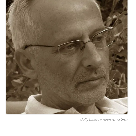
יגאל סרנה ויקיפדיה dolly hase