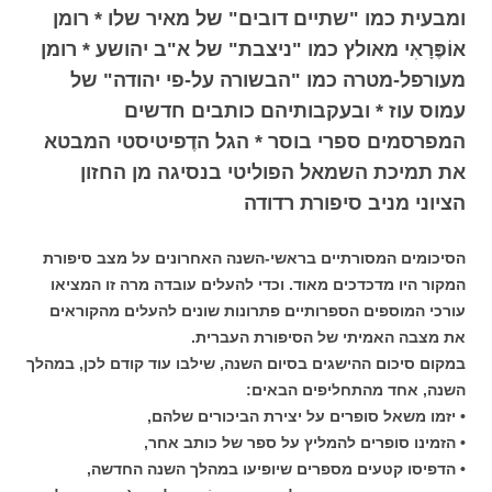
ומבעית כמו "שתיים דובים" של מאיר שלו * רומן
אוֹפֶּרָאִי מאולץ כמו "ניצבת" של א"ב יהושע * רומן
מעורפל-מטרה כמו "הבשורה על-פי יהודה" של
עמוס עוז * ובעקבותיהם כותבים חדשים
המפרסמים ספרי בוסר * הגל הדֶפיטיסטי המבטא
את תמיכת השמאל הפוליטי בנסיגה מן החזון
הציוני מניב סיפורת רדודה
הסיכומים המסורתיים בראשי-השנה האחרונים על מצב סיפורת
המקור היו מדכדכים מאוד. וכדי להעלים עובדה מרה זו המציאו
עורכי המוספים הספרותיים פתרונות שונים להעלים מהקוראים
את מצבה האמיתי של הסיפורת העברית.
במקום סיכום ההישגים בסיום השנה, שילבו עוד קודם לכן, במהלך
השנה, אחד מהתחליפים הבאים:
• יזמו משאל סופרים על יצירת הביכורים שלהם,
• הזמינו סופרים להמליץ על ספר של כותב אחר,
• הדפיסו קטעים מספרים שיופיעו במהלך השנה החדשה,