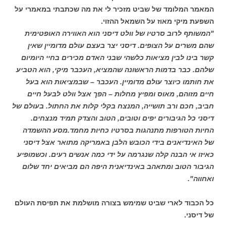
המאמר המלומד של שביט מזכיר לי את מה שכתבתי במאמרי על
השפעת מיקי מאוז על השמאל ההזוי.
"המשותף לרוב סרטיו של וולט דיסני הוא האווירה האופטימית
שהם משרים על הצופים. דיסני יצר בעצם עולם מדומיין שאין
קשר בינו לבין מציאות כלשהי שבני האדם מכירים בחיי היומיום
שלהם. כבר בדמות הראשונה שהמציא, העכבר מיקי, הוא הטביע
את חותמו כיוצר עולם מדומיין. העכבר – שבמציאות הוא בעל
חיים מזוהם, מאוס ומפיץ מחלות – הפך אצל וולט לבעל חיים
חביב, חכם ורב תושייה, המנצח בקלי קלות את החתול. בעולם של
דיסני כל הגיבורים יפים וטובים, הטוב והצדק תמיד מנצחים.
החיות הטורפות מתנהגות בסרטיו כחיות מחמד.מסע ההשמדה
של האינדיאנים בידי הכובש הלבן באמריקה מתואר אצל דיסני
כאיזו אי הבנה קלה שנגרמה על ידי כמה אנשים רעים. וכשמופיע
הגיבור הטוב ומתאהב באינדיאנית היפה הם מביאים יחד שלום
ואחווה".
כל הכבוד לארי שביט שמימש בצורה מושלמת את תפיסת העולם
של דיסני.