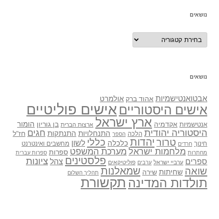
נושאים
נושאים
נושאים
אבטואנטישמיות
אולמרט
אהוד ברק
אישים פוליטיים
אישים היסטוריים
ארץ ישראל
אקדמיה
בן גוריון
הומור
אנטישמיות
ארצות הברית
היסטוריה יהודית
חגים
התנתקות
התנחלויות
חז"ל
הלכה
הספר
יהדות
כללי
טרור
לשון
כלכלה
מחשבים ואינטרנט
חינוך
חרדים
מלחמות ישראל
מערכת המשפט
ספרות
מחתרות
ספרות עברית
פלסטינים
ציונות
ספרים
צהל
ערביי ישראל
פוליטיקאים
ערבים
שואה
שמאלנות
שחיתות
שירה
תהליך השלום
תקשורת
תולדות המדינה