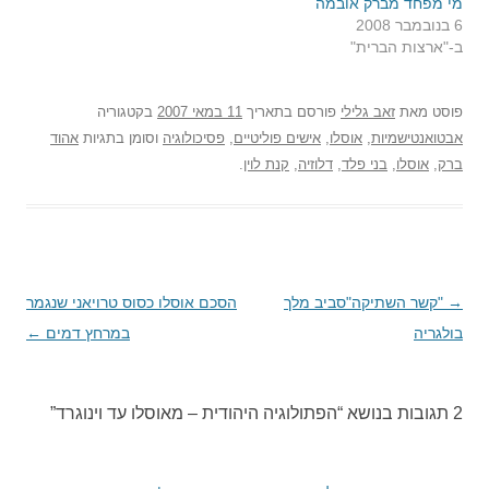
מי מפחד מברק אובמה
6 בנובמבר 2008
ב-"ארצות הברית"
פוסט
מאת
זאב גלילי
פורסם בתאריך
11 במאי 2007
בקטגוריה
אבטואנטישמיות
,
אוסלו
,
אישים פוליטיים
,
פסיכולוגיה
וסומן בתגיות
אהוד
ברק
,
אוסלו
,
בני פלד
,
דלוזיה
,
קנת לוין
.
→
ניווט
"קשר השתיקה"סביב מלך
הסכם אוסלו כסוס טרויאני שנגמר
בולגריה
בפוסטים
במרחץ דמים
←
2 תגובות בנושא “
הפתולוגיה היהודית – מאוסלו עד וינוגרד
”