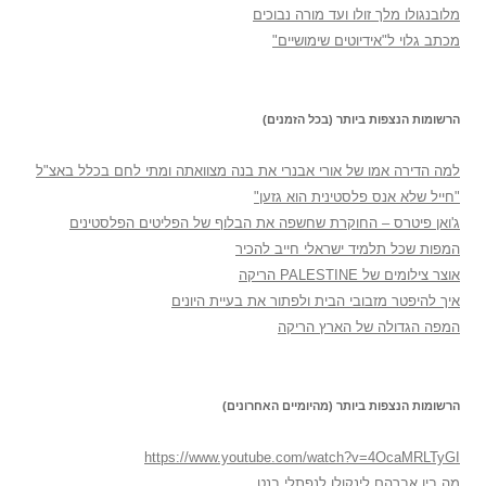
מלובנגולו מלך זולו ועד מורה נבוכים
מכתב גלוי ל"אידיוטים שימושיים"
הרשומות הנצפות ביותר (בכל הזמנים)
למה הדירה אמו של אורי אבנרי את בנה מצוואתה ומתי לחם בכלל באצ"ל
"חייל שלא אנס פלסטינית הוא גזען"
ג'ואן פיטרס – החוקרת שחשפה את הבלוף של הפליטים הפלסטינים
המפות שכל תלמיד ישראלי חייב להכיר
אוצר צילומים של PALESTINE הריקה
איך להיפטר מזבובי הבית ולפתור את בעיית היונים
המפה הגדולה של הארץ הריקה
הרשומות הנצפות ביותר (מהיומיים האחרונים)
https://www.youtube.com/watch?v=4OcaMRLTyGI
מה בין אברהם לינקולן לנפתלי בנט