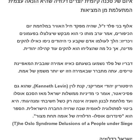
איום של סכנה קיומית יוצרים דלוזיה שהיא הונאה עצמית
המתעלמת מן המציאות
אלוף בני פלד ז"ל, שהיה מפקד חיל האוויר במלחמת יום
הכיפורים, אמר ערב מותו כי הוא מבקש שיצלצלו בפעמונים
ויכריזו: הלך לעולמו אדם שקבע כי היהודים ניסו כאילו להקים
מדינה, אך כל מה שהצליחו הוא להקים עוד קהילה יהודית.
דבריו של פלד נשמעו בשעתם כאיזו אמירה שובבית המאפיינת
טייסים. עתה מתברר שבאמירה הזו יש יותר משמץ של אמת.
היסטוריון יהודי אמריקני, קנת לוין (Kenneth Levin), שהוא גם
פסיכיאטר, אומר כי מדיניות ממשלות ישראל מאז הסכם אוסלו
ועד מלחמת לבנון השניה איננה רק כשל חשיבתי ומנהיגותי. היא
ביטוי לפתולוגיה לאומית שבה שרויה החברה הישראלית. הספר
הוא "סינדרום אוסלו- הדלוזיה של אומה תחת מצור".
T)he Oslo Syndrome Delusions of a People under Siege)
ישראל בדלוזיה