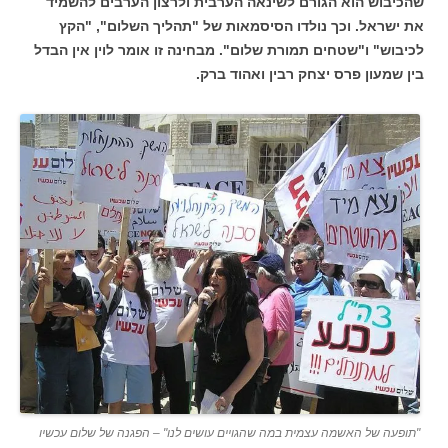
שהכיבוש הוא הגורם לשינאה הערבית ולרצון הערבים להשמיד
את ישראל. וכך נולדו הסיסמאות של "תהליך השלום", "הקץ
לכיבוש" ו"שטחים תמורת שלום". מבחינה זו אומר לוין אין הבדל
בין שמעון פרס יצחק רבין ואהוד ברק.
"תופעה של האשמה עצמית במה שהגויים עושים לנו" – הפגנה של שלום עכשיו