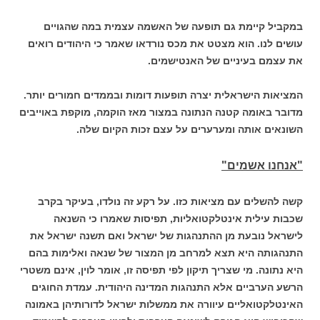
במקביל קיימת גם תופעה של האשמה עצמית במה שהגויים
עושים לנו. הוא מצטט את מכס נורדאו שאמר כי היהודים רואים
את עצמם בעיניים של האנטישמים.
המציאות הישראלית יצרה תופעות דומות ובממדים חמורים יותר.
מדובר באומה קטנה הנתונה במצור מאז הוקמה, מוקפת באוייבים
השונאים אותה ומערערים על עצם זכות הקיום שלה.
"אנחנו אשמים"
קשה להשלים עם מציאות כזו. על רקע זה נולדו, בעיקר בקרב
שכבות עילית אינטלקטואליות, תפיסות שאמרו כי השנאה
לישראל נובעת מן ההתנהגות של ישראל ואם תשנה ישראל את
התנהגותה היא תצא למרחב מן המצור של שנאה ואלימות בהם
היא נתונה. מי שצריך תיקון לפי תפיסה זו, אומר לוין, אינם משטרי
הרשע הערביים אלא התנהגות המדינה היהודית. עמדת החוגים
האינטלקטואליים עיוורה את ממשלות ישראל לדורותיהן באמונה