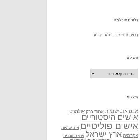
בלוגים מומלצים
רְסִיסִים מִמֶנִי – תמר שכטר
נושאים
נושאים
נושאים
אבטואנטישמיות
אולמרט
אהוד ברק
אישים היסטוריים
אישים פוליטיים
אנטישמיות
ארץ ישראל
אקדמיה
ארצות הברית