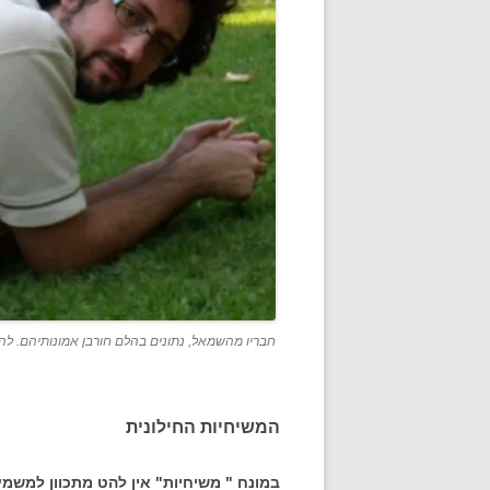
חבריו מהשמאל, נתונים בהלם חורבן אמונותיהם. להט
המשיחיות החילונית
במונח " משיחיות" אין להט מתכוון למשמע