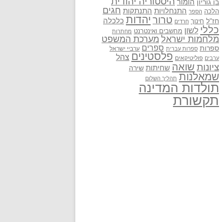
היסטוריה יהודית
בן גוריון
הומור
חגים
התנתקות
התנחלויות
הלכה
הספר
יהדות
טרור
חז"ל
כלכלה
חינוך
חרדים
כללי
לשון
מחשבים ואינטרנט
מחתרות
מלחמות ישראל
מערכת המשפט
ספרים
ספרות
ערביי ישראל
ספרות עברית
פלסטינים
צהל
פוליטיקאים
ערבים
שואה
ציונות
שחיתות
שירה
שמאלנות
תהליך השלום
תולדות המדינה
תקשורת