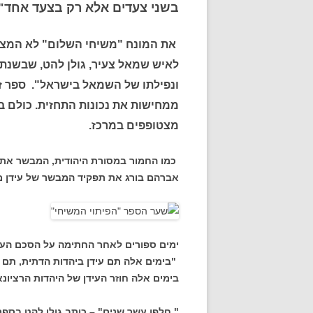
בשני צעדים אלא רק בצעד אחד".
את המונח "משיחי השלום" לא המציא
ונפילתו של השמאל בישראל". ספר ז
ממחישות את נכונות התחזית. כולם ב
מצטופפים במרכז.
כמו החמור במסורת היהודית, המבשר את 
אברהם בורג את תפקיד המבשר של עידן 
ימים ספורים לאחר החתימה על הסכם העק
"בימים אלה תם עידן ביהדות הדתית, תם 
בימים אלה חוזר העידן של היהדות הרציונא
" חלפו עשר שנים" – כותב גולן להט בספר