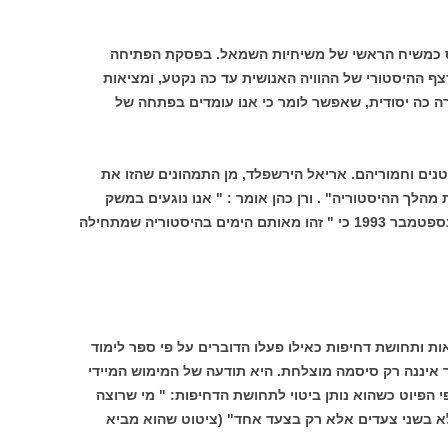
ס כמשיח הראשי של משיחיות השמאל. בפסקת הפתיחה
ף ההיסטורי של ההוויה האנושית עד כה נקטע, ומציאות
ה כה יסודית, שאפשר לומר כי אנו עומדים בפתחה של
נים וחמוריהם. אריאל הירשפלד, מן התמהונים שהזו את
הלך ההיסטוריה" . ורן כהן אומר : " אנו נוגעים במשק
כנפי ההיסטוריה" . ושולמית אלוני אמרה בספטמבר 1993 כי " זהו מאותם הימים בהיסטוריה שמתחילה
ות ותחושת דחיפות כאילו פעלו הדוברים על פי ספר לימוד
 איננה רק סיסמה מוצלחת. היא תודעה של המימוש המיידי
 הפיוט כשהוא נותן ביטוי לתחושת הדחיפות: " מי שרוצה
לא בשני צעדים אלא רק בצעד אחד" (ציטוט שהוא מביא