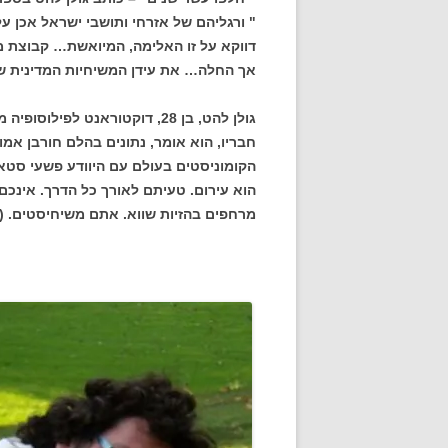
" ורגליהם של אזרחי ותושבי ישראל אכן ע
דווקא על זו האלימה, המיואשת… קבוצת מצ
אך החלה… את עידן המשיחיות המדינית ש
גולן להט, בן 28, דוקטוראנט ל
חבריו, הוא אומר, נתונים בהלם חורבן אמ
הקומוניסטים בעולם עם היוודע פשעי סטאל
הוא עירום. טעיתם לאורך כל הדרך. אינכ
מרחפים בהזיות שווא. אתם משיחיסטים. (הנ