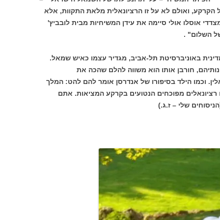
ל הקרקע, ואולם לא על זו הרציונאלית מלאת התקוות, אלא
דדי אוסלו אולי סיימה את עידן המשיחיות מבית לובביץ'
ל השלום" .
פילוסופיה מדינית באוניברסיטת תל-אביב, מגדיר עצמו כאיש שמאל.
ונותיהם, חורבן אותו הוא משווה להלם שהכה את
ין. וכמו הילד בסיפורו של אנדרסן אומר להם להט: המלך
ם רציונאלים מפוכחים הנטועים בקרקע המציאות. אתם
יסוחים שלי – ז.ג.)