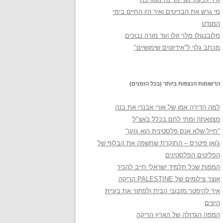
מי גרש את הבריטים ואיך היו החיים בימי
המנדט
מלובנגולו מלך זולו ועד מורה נבוכים
מכתב גלוי ל"אידיוטים שימושיים"
הרשומות הנצפות ביותר (בכל הזמנים)
למה הדירה אמו של אורי אבנרי את בנה
מצוואתה ומתי לחם בכלל באצ"ל
"חייל שלא אנס פלסטינית הוא גזען"
ג'ואן פיטרס – החוקרת שחשפה את הבלוף של
הפליטים הפלסטינים
המפות שכל תלמיד ישראלי חייב להכיר
אוצר צילומים של PALESTINE הריקה
איך להיפטר מזבובי הבית ולפתור את בעיית
היונים
המפה הגדולה של הארץ הריקה