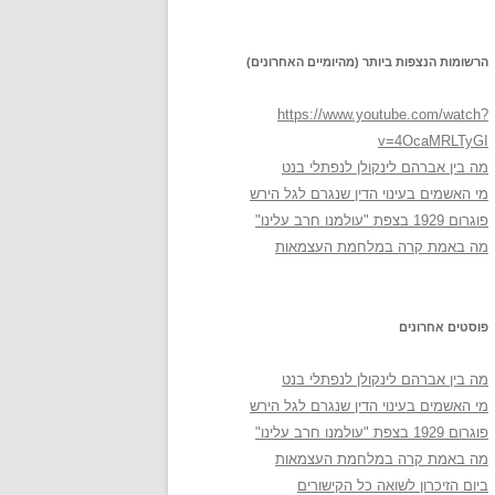
הרשומות הנצפות ביותר (מהיומיים האחרונים)
https://www.youtube.com/watch?
v=4OcaMRLTyGI
מה בין אברהם לינקולן לנפתלי בנט
מי האשמים בעינוי הדין שנגרם לגל הירש
פוגרום 1929 בצפת "עולמנו חרב עלינו"
מה באמת קרה במלחמת העצמאות
פוסטים אחרונים
מה בין אברהם לינקולן לנפתלי בנט
מי האשמים בעינוי הדין שנגרם לגל הירש
פוגרום 1929 בצפת "עולמנו חרב עלינו"
מה באמת קרה במלחמת העצמאות
ביום הזיכרון לשואה כל הקישורים