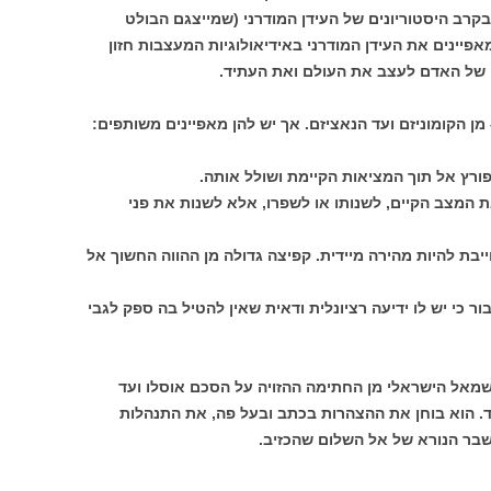
בקרב היסטוריונים של העידן המודרני (שמייצגם הבולט
פיינים את העידן המודרני באידיאולוגיות המעצבות חזון
ו של האדם לעצב את העולם ואת העתיד.
מן הקומוניזם ועד הנאציזם. אך יש להן מאפיינים משותפים:
פורץ אל תוך המציאות הקיימת ושולל אותה.
ת המצב הקיים, לשנותו או לשפרו, אלא לשנות את פני
יבת להיות מהירה מיידית. קפיצה גדולה מן ההווה החשוך אל
ר כי יש לו ידיעה רציונלית ודאית שאין להטיל בה ספק לגבי
שמאל הישראלי מן החתימה ההזויה על הסכם אוסלו ועד
ד. הוא בוחן את ההצהרות בכתב ובעל פה, את התנהלות
בר הנורא של אל השלום שהכזיב.