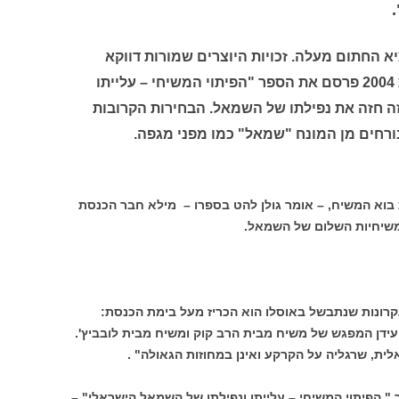
 החתום מעלה. זכויות היוצרים שמורות דווקא
לאיש שמאל צעיר, גולן להט, שבשנת 2004 פרסם את הספר "הפיתוי המשיחי – עלייתו
ה חזה את נפילתו של השמאל. הבחירות הקרובות
ורחים מן המונח "שמאל" כמו מפני מגפה.
בוא המשיח, – אומר גולן להט בספרו – מילא חבר הכנסת
משיחיות השלום של השמאל.
רונות שנתבשל באוסלו הוא הכריז מעל בימת הכנסת:
עידן המפגש של משיח מבית הרב קוק ומשיח מבית לובביץ'.
לית, שרגליה על הקרקע ואינן במחוזות הגאולה" .
 " הפיתוי המשיחי – עלייתו ונפילתו של השמאל הישראלי" –