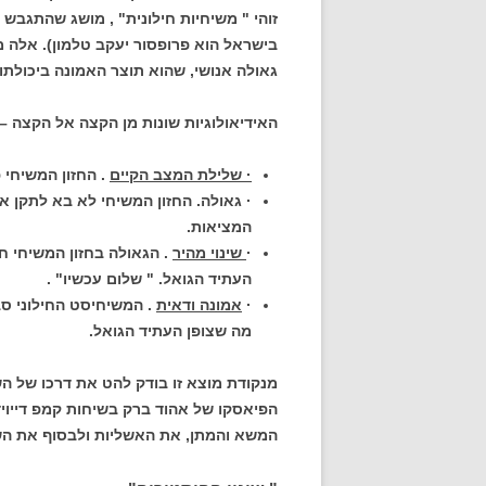
זוהי " משיחיות חילונית" , מושג שהתגבש 
בישראל הוא פרופסור יעקב טלמון). אלה מא
גאולה אנושי, שהוא תוצר האמונה ביכולת
האידיאולוגיות שונות מן הקצה אל הקצה – 
· שלילת המצב הקיים
. החזון המשיחי 
· גאולה. החזון המשיחי לא בא לתקן א
המציאות.
·
שינוי מהיר
. הגאולה בחזון המשיחי חי
העתיד הגואל. " שלום עכשיו" .
·
אמונה ודאית
. המשיחיסט החילוני סבו
מה שצופן העתיד הגואל.
מנקודת מוצא זו בודק להט את דרכו של ה
הפיאסקו של אהוד ברק בשיחות קמפ דייוי
המשא והמתן, את האשליות ולבסוף את הש