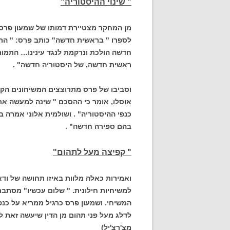
" שינוי ההיסטוריה"
מן המחקר מצטיירת דמותו של שמעון פר
לספרו " בראשית חדשה" כותב פרס: " הרצ
חדשה הולכת ונרקמת לנגד עינינו… התמור
ראשית חדשה, של היסטוריה חדשה" .
וסביבו של פרס מתרוצצים המשיחונים הקט
אוסלו, אומר כי ההסכם " שינה למעשה את מ
בהם ספירה חדשה" .
" קפיצה מעל לתהום"
ואמירות כאלה מלוות באיזו תחושה של ודא
למשיחיות חילונית. " שלום עכשיו" מסתבר
המשיחי. ושמעון פרס כרגיל ממריא על כנפי
לדלג מעל פני תהום מן הדין שיעשה זאת 
מצ'רצ'יל)