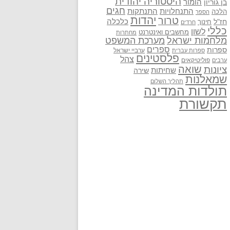
היסטוריה יהודית
בן גוריון
הומור
חגים
התנתקות
התנחלויות
הלכה
הספר
יהדות
טרור
חז"ל
כלכלה
חינוך
חרדים
כללי
לשון
מחשבים ואינטרנט
מחתרות
מלחמות ישראל
מערכת המשפט
ספרים
ספרות
ערביי ישראל
ספרות עברית
פלסטינים
צהל
פוליטיקאים
ערבים
שואה
ציונות
שחיתות
שירה
שמאלנות
תהליך השלום
תולדות המדינה
תקשורת