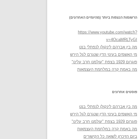
הרשומות הנצפות ביותר (מהיומיים האחרונים)
https://www.youtube.com/watch?
v=4OcaMRLTyGI
מה בין אברהם לינקולן לנפתלי בנט
מי האשמים בעינוי הדין שנגרם לגל הירש
פוגרום 1929 בצפת "עולמנו חרב עלינו"
מה באמת קרה במלחמת העצמאות
פוסטים אחרונים
מה בין אברהם לינקולן לנפתלי בנט
מי האשמים בעינוי הדין שנגרם לגל הירש
פוגרום 1929 בצפת "עולמנו חרב עלינו"
מה באמת קרה במלחמת העצמאות
ביום הזיכרון לשואה כל הקישורים