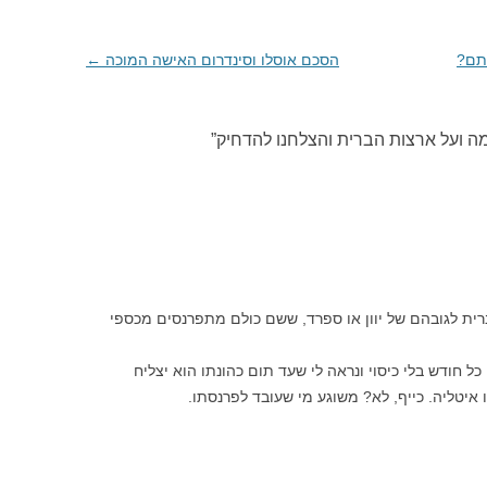
תם?
הסכם אוסלו וסינדרום האישה המוכה
←
מה ועל ארצות הברית והצלחנו להדחיק
”
ית לגובהם של יוון או ספרד, ששם כולם מתפרנסים מכספי
ל חודש בלי כיסוי ונראה לי שעד תום כהונתו הוא יצליח
איטליה. כייף, לא? משוגע מי שעובד לפרנסתו.