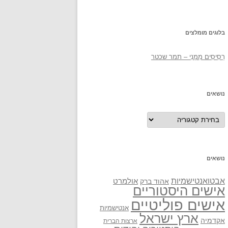
בלוגים מומלצים
רְסִיסִים מִמֶנִי – תמר שכטר
נושאים
נושאים
נושאים
אבטואנטישמיות
אולמרט
אהוד ברק
אישים היסטוריים
אישים פוליטיים
אנטישמיות
ארץ ישראל
אקדמיה
ארצות הברית