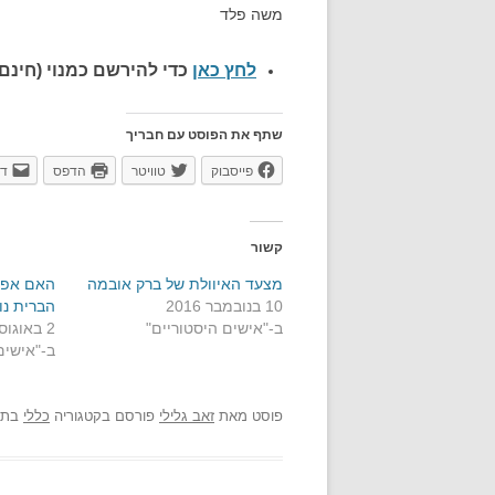
משה פלד
לחץ כאן
כדי להירשם כ
מנוי (חינם)
שתף את הפוסט עם חבריך
פייסבוק
טוויטר
הדפס
דו
קשור
מצעד האיוולת של ברק אובמה
האם אפש
10 בנובמבר 2016
הברית נו
ב-"אישים היסטוריים"
2 באוגוסט 2012
ב-"אישים
פוסט
מאת
זאב גלילי
פורסם בקטגוריה
כללי
בתא