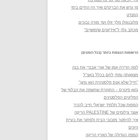
מי גרש את הבריטים ואיך היו החיים בימי
המנדט
מלובנגולו מלך זולו ועד מורה נבוכים
מכתב גלוי ל"אידיוטים שימושיים"
הרשומות הנצפות ביותר (בכל הזמנים)
למה הדירה אמו של אורי אבנרי את בנה
מצוואתה ומתי לחם בכלל באצ"ל
"חייל שלא אנס פלסטינית הוא גזען"
ג'ואן פיטרס – החוקרת שחשפה את הבלוף של
הפליטים הפלסטינים
המפות שכל תלמיד ישראלי חייב להכיר
אוצר צילומים של PALESTINE הריקה
איך להיפטר מזבובי הבית ולפתור את בעיית
היונים
המפה הגדולה של הארץ הריקה