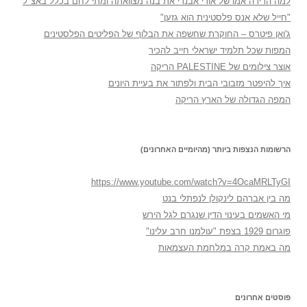
למה הדירה אמו של אורי אבנרי את בנה מצוואתה ומתי לחם בכלל באצ"ל
"חייל שלא אנס פלסטינית הוא גזען"
ג'ואן פיטרס – החוקרת שחשפה את הבלוף של הפליטים הפלסטינים
המפות שכל תלמיד ישראלי חייב להכיר
אוצר צילומים של PALESTINE הריקה
איך להיפטר מזבובי הבית ולפתור את בעיית היונים
המפה הגדולה של הארץ הריקה
הרשומות הנצפות ביותר (מהיומיים האחרונים)
https://www.youtube.com/watch?v=4OcaMRLTyGI
מה בין אברהם לינקולן לנפתלי בנט
מי האשמים בעינוי הדין שנגרם לגל הירש
פוגרום 1929 בצפת "עולמנו חרב עלינו"
מה באמת קרה במלחמת העצמאות
פוסטים אחרונים