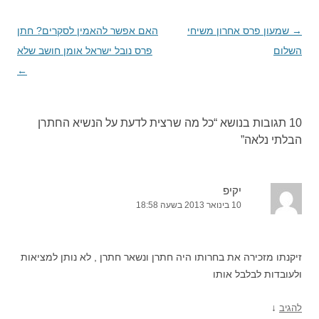
→
ניווט
שמעון פרס אחרון משיחי
האם אפשר להאמין לסקרים? חתן
השלום
בפוסטים
פרס נובל ישראל אומן חושב שלא
←
10 תגובות בנושא “
כל מה שרצית לדעת על הנשיא החתרן
הבלתי נלאה
”
יקיפ
10 בינואר 2013 בשעה 18:58
זיקנתו מזכירה את בחרותו היה חתרן ונשאר חתרן , לא נותן למציאות
ולעובדות לבלבל אותו
↓
להגיב