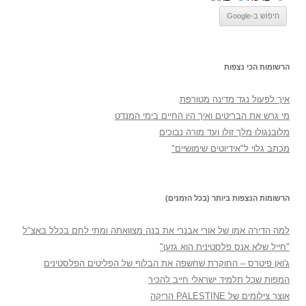
הרשומות הכי נצפות
איך לפעול נגד מדינה מטורפת
מי גרש את הבריטים ואיך היו החיים בימי המנדט
מלובנגולו מלך זולו ועד מורה נבוכים
מכתב גלוי ל"אידיוטים שימושיים"
הרשומות הנצפות ביותר (בכל הזמנים)
למה הדירה אמו של אורי אבנרי את בנה מצוואתה ומתי לחם בכלל באצ"ל
"חייל שלא אנס פלסטינית הוא גזען"
ג'ואן פיטרס – החוקרת שחשפה את הבלוף של הפליטים הפלסטינים
המפות שכל תלמיד ישראלי חייב להכיר
אוצר צילומים של PALESTINE הריקה