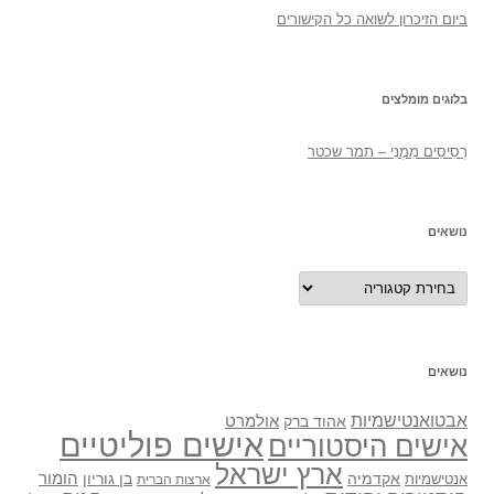
ביום הזיכרון לשואה כל הקישורים
בלוגים מומלצים
רְסִיסִים מִמֶנִי – תמר שכטר
נושאים
נושאים
נושאים
אבטואנטישמיות
אולמרט
אהוד ברק
אישים פוליטיים
אישים היסטוריים
ארץ ישראל
אקדמיה
בן גוריון
הומור
אנטישמיות
ארצות הברית