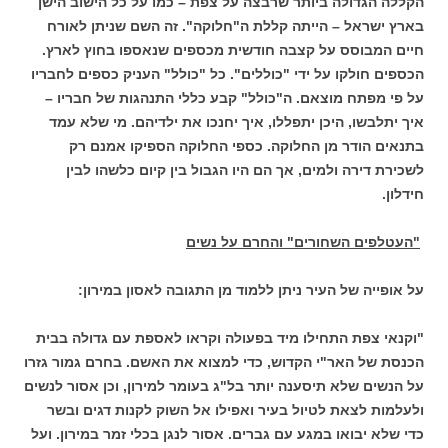
הקללה הגדולה ביותר שרבצה על צפת – כמו על כל הישוב הישן
בארץ ישראל – הייתה קללת ה"חלוקה". זה השם שניתן לאורח
חיים המבוסס על קצבה חודשית מכספים שנאספו בחוץ לארץ.
הכספים חולקו על ידי "כוללים". כל "כולל" העניק כספים לחבריו
על פי מפתח מוצאם. ה"כולל" קבע כללי התנהגות של חבריו –
איך יתלבשו, היכן יתפללו, איך יחנכו את ילדיהם. מי שלא עמד
בתנאים הודר מן החלוקה. כספי החלוקה הספיקו אמנם רק
לשכירת דירה ולמים, אך הם היו הגבול בין קיום כלשהו לבין
חידלון.
"העטלפים השחורים" והחרם על נשים
על אופייה של העיר ניתן ללמוד מן התגובה לאסון במירון:
"וקנאי צפת התחילו מיד בפעולה וקראו לאספת עם גדולה בבית
הכנסת של האר"י הקדוש, כדי למצוא את האשם. בחרם גמור גזרו
על הנשים שלא תיסענה יותר בל"ג בעומר למירון, וכן אסור לנשים
ולעלמות לצאת לטיול בעיר ואפילו אל השוק לקנות דגים ובשר
כדי שלא יבואו במגע עם גברים. אסור לנגן בכלי זמר במירון. ועל