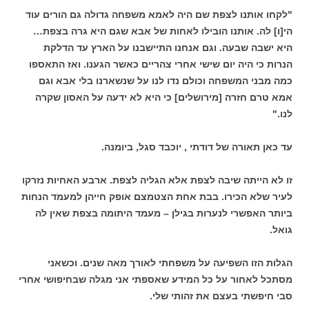
"לקחו אותנו לצפת שם היה לאמא משפחה גדולה גם הורים עוד
הי[ו] לה. אותנו הובילו לאחות של אבא שגם היא גרה בצפת…
היא ישבה שבעה. וגם אנחנו התיישבנו על הארץ עד הדלקת
הנרות כי היה יום שישי אחרי צהריים כאשר הגענו. ואז התאספו
כמה מבני המשפחה וכולם נדו לנו על שנשארנו בלי אבא וגם
אמא טרם חזרה [מירושלים] כי היא לא ידעה על האסון שקרה
לנו."
עד כאן תאורה של דודתי , יוכבד סגל, ביומנה.
זו לא הייתה שיבה לצפת אלא הגליה לצפת. ארבע האחיות נזרקו
לעיר שלא הכירו. בבת אחת הצטמצם אופק חייהן למעמד הנחות
ביותר האפשרי לנערות בגילן – מעמד היתומה בצפת שאין לה
גואל.
הגלות הזו השפיעה על משפחתי לאורך מאה שנים. וכשאני
מסתכל לאחור על כל המידע שאספתי אני מגלה שבחיפושי אחרי
סבי חיפשתי בעצם את זהותי שלי.