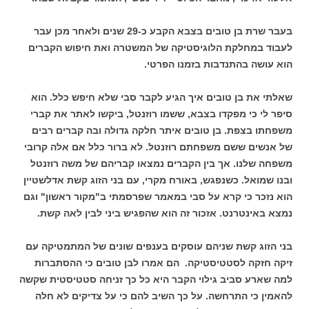
בעבר שרת בן טובים בצבא הקבע כ-29 שנים ולאחר מכן עבר
לעבוד במחלקת הלוגיסטיקה של המשטרה ואת חיפוש הקברים
הוא עושה בהתנדבות בזמנו הפרטי.
שאלתי את בן טובים איך הגיע לקבר סבי שלא חיפש כלל. הוא
סיפר לי כי מפקדו בצבא, ששמו רוזנטל, ביקשו לאתר את קברי
משפחתו בצפת. בן טובים איתר חלקה גדולה ובה קברים רבים
של אנשים ששם משפחתם רוזנטל. לא ברור כלל אם אלה קרובי
משפחה שלנו. אך בין הקברים נמצאו קבריהם של משה רוזנטל
ובנו שמואל. כשנפגש, באורח מקרי, עם בני הזוג קשת אדלשטיין
הוא נזכר כי קרא על סבי במאמר שפרסמתי ב"מקור ראשון" וגם
נמצא באינטרנט. אזכור זה הוא שהפגיש ביני לבין לאה קשת.
בני הזוג קשת שניהם עוסקים בענפים שונים של המתמטיקה עם
זיקה חזקה לסטטיסטיקה. הם אמרו לבן טובים כי ההסתברות
למה שארע סביב גילוי הקבר היא כל כך זניחה סטטיסטית שקשה
להאמין כי התרחשה. על כך השיב להם כי על צדיקים לא חלה