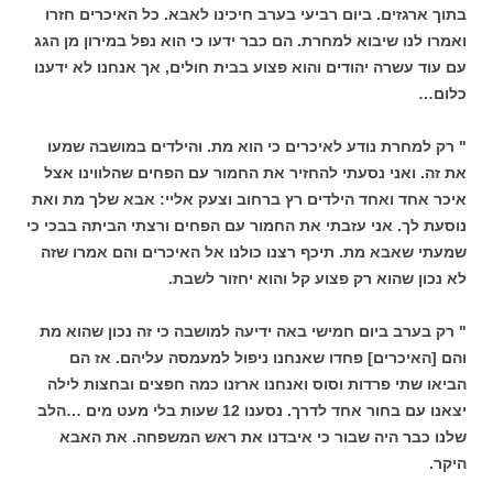
בתוך ארגזים. ביום רביעי בערב חיכינו לאבא. כל האיכרים חזרו
ואמרו לנו שיבוא למחרת. הם כבר ידעו כי הוא נפל במירון מן הגג
עם עוד עשרה יהודים והוא פצוע בבית חולים, אך אנחנו לא ידענו
כלום…
" רק למחרת נודע לאיכרים כי הוא מת. והילדים במושבה שמעו
את זה. ואני נסעתי להחזיר את החמור עם הפחים שהלווינו אצל
איכר אחד ואחד הילדים רץ ברחוב וצעק אליי: אבא שלך מת ואת
נוסעת לך. אני עזבתי את החמור עם הפחים ורצתי הביתה בבכי כי
שמעתי שאבא מת. תיכף רצנו כולנו אל האיכרים והם אמרו שזה
לא נכון שהוא רק פצוע קל והוא יחזור לשבת.
" רק בערב ביום חמישי באה ידיעה למושבה כי זה נכון שהוא מת
והם [האיכרים] פחדו שאנחנו ניפול למעמסה עליהם. אז הם
הביאו שתי פרדות וסוס ואנחנו ארזנו כמה חפצים ובחצות לילה
יצאנו עם בחור אחד לדרך. נסענו 12 שעות בלי מעט מים …הלב
שלנו כבר היה שבור כי איבדנו את ראש המשפחה. את האבא
היקר.