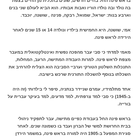
בראש פינה החל בחיים חדשים, שונים בתכלית מן החיים בצפת
בה נולד ובה נולדו הוריו ואבות אבותיו. הוא הביא לעולם שני בנים
וארבע בנות: ישראל, שמואל, רבקה, פנינה , שושנה, יוכבד.
אמי, שושנה, היא החמישית בילדיו ונולדה 14 או 15 שנים לאחר
הירידה לראש פינה.
מאמי למדתי כי סבי עבר מהפכה נפשית ואינטלקטואלית במעבר
מצפת לראש פינה. למרות העבודה המתישה, הרעב, המחלות,
התנכלות השלטון הטורקי וערביי הסביבה הוא הצליח להרחיב את
השכלתו בנוסף להשכלה התורנית שרכש בישיבה.
אחד מתלמידיו, עמרם שניידר בנתניה, סיפר לי בילדותי (זה היה
ב-1945) כי סבי למד צרפתית, למד מדעים, למד בעיקר עברית על
בורייה.
בראש פינה החל בעבודת כפיים מתישה, עבר לתפקיד ניהולי
בבית החרושת למשי של הברון ועבד בו כשמונה שנים. לאחר
סגירת המפעל ב-1905 היה למורה בראש פינה, במשמר הירדן