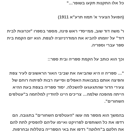
כל אלו התקנות תקעו בשופר…"
(הפועל הצעיר א' תמוז תרע"א 1911)
ר' משה דוד שוב, ממייסדי ראש פינה, מספר בספרו "זכרונות לבית
דוד" על יוזמתו להביא את המודרניזציה לצפת. הוא יזם הקמת בית
ספר עברי וספריה.
וכך הוא כותב על הקמת ספריה ובית ספר::
"… ספריה זו היא שהביאה את שביבי האור הראשונים לעיר צפת
והפיצה אותם במבואות האפלים וסייעה רבות לפיתוח רוחם של
צעירי הדור שהתגעגעו להשכלה. יסוד ספריה בצפת בעת ההיא
הייתה מהפכה שלמה… צריכים היינו להזדיין למלחמה ב"עטלפים
השחורים".
בהמשך הוא מספר מה עשו "העטלפים השחורים" בתגובה. הם
רדפו את כל השותפים לפרויקט ואיימו עליהם להפסיק לתת להם
את חלקם ב"חלוקה" רדפו את באי הספרייה בקללות ובחרפות.