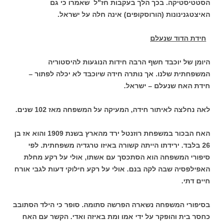
הסטטיסטיקה. בכך הלך בעקבות חז"ל שאמרו כי גם
האיצטגנינונות (הורוסקופים) אינה חלה על ישראל.
חידת הדוד שנעלם
היומן של יוכבד חשף הרבה חידות הנוגעות להיסטוריה
המשפחתית שלנו. אך נותרה חידה שיוכבד לא יכלה לפתור –
חידת האח שנעלם – ישראל.
לאה נחלצה לאיתור חידה, המעיקה על המשפחה מאז 102 שנים.
האח הבכור במשפחת רוזנטל ירד מהארץ בשנת 1909 והוא אז בן
26 בלבד. ירידתו הייתה קשורה באיזו טרגדיה משפחתית. לפי
סיפורי המשפחה הוא הסתכסך עם אשתו, אולי על רקע מחלת
האפילפסיה שבה לקה בנם. אולי על רקע חילוקי דעות לגבי אורח
חיים דתי.
בסיפורי המשפחה נשארה הפרשה סתומה. סופר כי הילד הסתובב
כחסר בית והופקר על ידי אמו ומת באיזה ואדי. הקשר עם האח