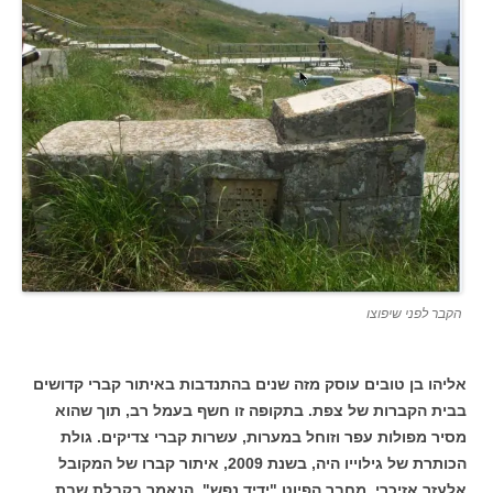
הקבר לפני שיפוצו
אליהו בן טובים עוסק מזה שנים בהתנדבות באיתור קברי קדושים
בבית הקברות של צפת. בתקופה זו חשף בעמל רב, תוך שהוא
מסיר מפולות עפר וזוחל במערות, עשרות קברי צדיקים. גולת
הכותרת של גילוייו היה, בשנת 2009, איתור קברו של המקובל
אלעזר אזיכרי, מחבר הפיוט "ידיד נפש", הנאמר בקבלת שבת.