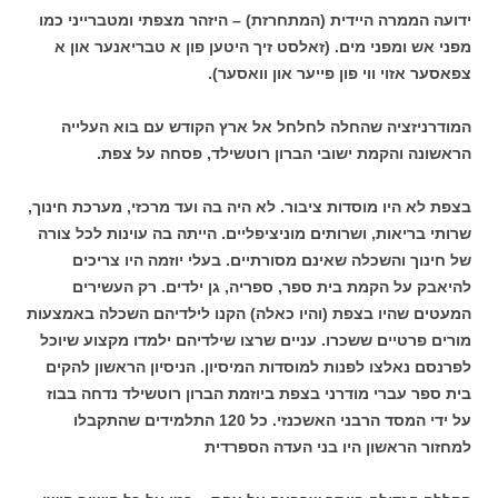
ידועה הממרה היידית (המתחרזת) – היזהר מצפתי ומטברייני כמו
מפני אש ומפני מים. (זאלסט זיך היטען פון א טבריאנער און א
צפאסער אזוי ווי פון פייער און וואסער).
המודרניזציה שהחלה לחלחל אל ארץ הקודש עם בוא העלייה
הראשונה והקמת ישובי הברון רוטשילד, פסחה על צפת.
בצפת לא היו מוסדות ציבור. לא היה בה ועד מרכזי, מערכת חינוך,
שרותי בריאות, ושרותים מוניציפליים. הייתה בה עוינות לכל צורה
של חינוך והשכלה שאינם מסורתיים. בעלי יוזמה היו צריכים
להיאבק על הקמת בית ספר, ספריה, גן ילדים. רק העשירים
המעטים שהיו בצפת (והיו כאלה) הקנו לילדיהם השכלה באמצעות
מורים פרטיים ששכרו. עניים שרצו שילדיהם ילמדו מקצוע שיוכל
לפרנסם נאלצו לפנות למוסדות המיסיון. הניסיון הראשון להקים
בית ספר עברי מודרני בצפת ביוזמת הברון רוטשילד נדחה בבוז
על ידי המסד הרבני האשכנזי. כל 120 התלמידים שהתקבלו
למחזור הראשון היו בני העדה הספרדית