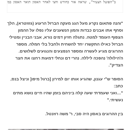
ב"הפועל הצעיר", שראה אור כחודש וחצי לאחר האסון תואר האסון במילים 
"והנה פתאום נקרע מעל הגג מעקה הברזל הרעוע (גזוזטרא), הלך
וסחף אתו אבנים כבדות והמון הנשענים עליו נפלו על ההמון
הצפוף העומד למטה. נתגלה חזיון דמים נורא, אבני הבניין ומטילי
הברזל כאילו התקשרו יחד להשחית ולחבל בלי חמלה. מספר
ההרוגים מגיע לעשרה ומספר הנפצעים והנגועים לשלושים.
ה'הילולה' נהפכה ליללה. נהרי דם ונחלי דמעות רחצו את חצר
הצדיק".
הסופר ש"י עגנון, שהגיע אותו יום למירון [ברגל מיפו[ וניצל בנס,
כתב:
"…ואני שעמדתי שעה קלה ביניהם בזמן שהיו חיים נושא מתים
נעשיתי."
בין ההרוגים באסון היה סבי, ר' משה רוזנטל.