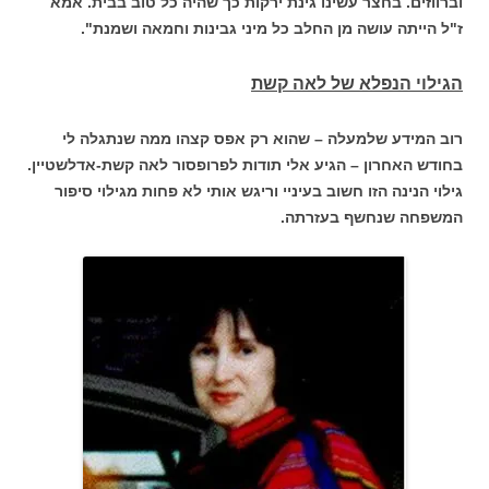
וברווזים. בחצר עשינו גינת ירקות כך שהיה כל טוב בבית. אמא
ז"ל הייתה עושה מן החלב כל מיני גבינות וחמאה ושמנת".
הגילוי הנפלא של לאה קשת
רוב המידע שלמעלה – שהוא רק אפס קצהו ממה שנתגלה לי
בחודש האחרון – הגיע אלי תודות לפרופסור לאה קשת-אדלשטיין.
גילוי הנינה הזו חשוב בעיניי וריגש אותי לא פחות מגילוי סיפור
המשפחה שנחשף בעזרתה.