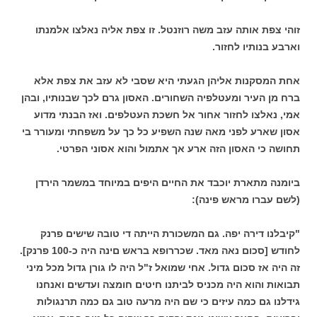
זוהי צפת אותה עזב משה רוזנטל. זו צפת אליה נאלצו אלמנתו
וארבע בנותיו לחזור.
אחת המסקנות אליהן הגעתי היא שסבי לא עזב את צפת אלא
ברח מן העיר ומעטלפיה השחורים. האסון גרם לכך שבנותיו, ובהן
אמי, נאלצו לחזור אחור אל חשכת העטלפים. ואז הבנתי מדוע
אסון שארע לפני מאה שנה השפיע כל כך על משפחתי ומעורר בי
תחושה כי האסון הזה ארע אך אתמול והוא אסוני הפרטי.
ביומנה מתארת יוכבד את החיים היפים במיוחד במשמר הירדן
(לשם עברו מראש פינה):
"קיבלנו דירה יפה. גם המשכורת הייתה די טובה שישים פרנק
לחודש [סכום נאה מאד. שכררופא בראש םינה היה כ-100 פרנק].
זה היה אז סכום גדול. אחי שמואל ז"ל היה לו גורן גדול מכל מיני
תבואות והוא היה מכניס לביתנו חיטים חומצה ועדשים ואנחנו
גידלנו גם כמה עיזים כי שם היה מרעה טוב גם כמה תרנגולות