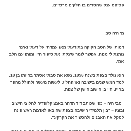
פסיפס ענק שחסרים בו חלקים מרכזיים.
מי היה סבי
דמותו של הסב חקוקה בתודעתי מאז עמדתי על דעתי ואינה
נותנת לי מנוח. אפשר לומר שינקתי את סיפור חייו ומותו עם חלב
אמי.
הוא נולד בצפת בשנת 1858. נשא את סבתי אסתר בהיותו בן 18,
למד חמש שנים בישיבה ואז החליט לעשות מעשה ולחולל מהפך
בחייו, חיי בן הישוב הישן של צפת.
סבי היה – כפי שכותב דוד תדהר באנציקלופדיה לחלוצי הישוב
ובוניו – "בין תלמידי הישיבה בצפת שהובאו לאדמת ראש פינה
לסקל את האבנים ולהכשיר את הקרקע".