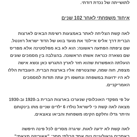
לתושייתה של נכדת דודתי.
איחוד משפחתי לאחר 102 שנים
לאה קשת הצליחה לאתר באמצעות רשימת הבאים לארצות
הברית דרך אליס איילנד את מועד בואו של הדוד ישראל רוזנטל.
שם ציפתה הפתעה ראשונה: הוא לא בא מפלסטינה אלא מפריס
שם נשארה כנראה אשתו הראשונה. בהצלבה בין מסמכים שונים
הועלתה האפשרות שהוא חזר לארץ התגרש כאן ונשא אישה
מצפת, חוה שמה, שהצטרפה אליו בארצות הברית. העובדות הללו
לא היו ידועות במשפחה ונחשפו רק עתה תודות למסמכים
האמריקניים.
על פי מפקדי האוכלוסין שנערכו בארצות הברית ב-1920 וב-1930
מצאה לאה קשת כי לישראל נולדו 6 ילדים שניים מתו בינקותם
והיתר גדלו וחלקם הקימו משפחות והביאו צאצאים.
לאה קשת לא ידעה לאות. שיגרה מסרים לכל פינה חיפשה
באתרים גנאולוגיים ויום אחד קבלתי מסר: "אאוריקה מצאתי".