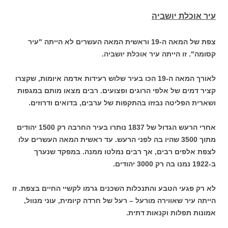
עיר אוכלת יושביה
צפת של המאה ה-19 וראשית המאה העשרים לא הייתה "עיר
קסומה". זו הייתה עיר אוכלת יושביה.
לאורך המאה ה-19 הכו בעיר שלוש רעידות אדמה איומות, שקצרו
קציר דמים של אלפי הרוגים ופצועים. רבים מצאו מותם במגפות
ושארית הפליטה נבזזו בהתקפות של ערבים, בדואים ודרוזים.
אחרי הרעש הגדול של 1837 נותרו בעיר החרבה רק 1500 יהודים
מתוך 3500 שהיו בה לפני הרעש. עד ראשית המאה העשרים עלו
לצפת אלפים רבים, אך רבים נמלטו ממנה. במפקד שנערך
ב-1922 נמנו בה רק 3000 יהודים.
לא רק פגעי הטבע והתנכלות השכנים גרמו לקשיי החיים בצפת. זו
הייתה עיר שאווירה מורעל – רעל של חרדה קיומית, עוני מנוול,
אמונות תפלות וקנאות דתית.