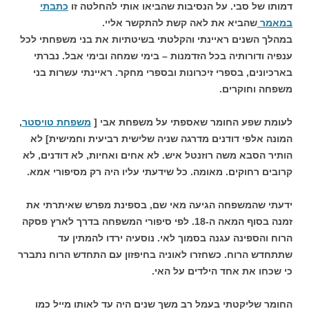
דמותו של סבי. על הנסיבות שהביאו אותי להחלטה זו
כתבתי
במאמר
שהביא את לאה קשת להתקשר אליי.
במהלך השנים ראיינתי והקלטתי בשיטתיות את בני משפחתי לכל
ענפיה ודורותיה בכל הזדמנות – בימי שמחה ובימי אבל. נברתי
בארכיונים, בספרי זיכרונות ובספרי מחקר. ראיינתי עשרות בני
משפחה וחוקרים.
לעומת שפע החומר שאספתי על משפחת אבי [
משפחת טויסטר
,
המונה אלפי דודנים מדרגה שניה שלישית רביעית וחמישית] לא
הותיר הסבא משה רוזנטל איש. לא אחים ואחיות, לא דודנים, לא
קרובים רחוקים. מאומה. כל שידעתי עליו היה רק מסיפורי אמא.
ידעתי שהמשפחה הגיעה מאי שם, בספינת מפרש שאיתרתי את
זמנה
בסוף המאה ה-18
. לפי סיפורי המשפחה בדרך לארץ פסקה
הרוח והספינה עגנה בסמוך לאי. נוסעיה ירדו להמתין עד
שתתחדש הרוח. כשחזרו לאוניה בחיפזון עם התחדש הרוח נתברר
כי שכחו את אחד הילדים על האי.
החומר שליקטתי בעמל רב משך שנים היה עד לאותו מייל כמו