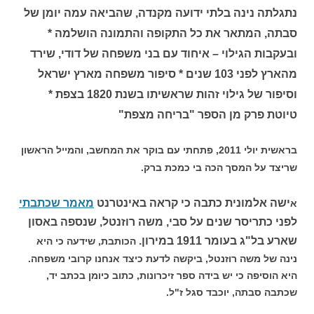
נתגלתה נינה בלתי ידועה מקנדה, שהביאה עמה יומן של
סבתה, המתאר את כל התקופה והתמונה הושלמה *
ובעקבות הגילוי – איחוד עם בני משפחה של דודי, שירד
מהארץ לפני 103 שנים * סיפור משפחה מארץ ישראל
וסיפור של גילוי זהות שראשיתו בשנת 1820 בצפת *
טיוטת פרק מן הספר "בריחה מצפת"
בראשית יולי 2011, פתחתי עם בוקר את המחשב, והמייל הראשון
שריצד על המסך הכה בי כמכת ברק.
ישה אלמונית כתבה כי קראה באינטרנט
מאמר שכתבתי
א
לפני כתריסר שנים על סבי, משה רוזנטל, שנספה באסון
שארע בל"ג בעומר 1911 במירון.
הכותבת, שידעה כי היא
נינה של משה רוזנטל, ביקשה לדעת כיצד אנחנו קרובי משפחה.
היא הוסיפה כי יש בידה ספר זיכרונות, כתוב כיומן בכתב יד,
שכתבה סבתה, יוכבד סגל ז"ל.