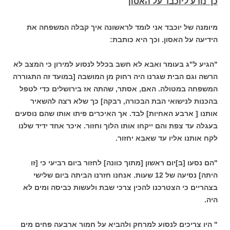
כך נודע ליוכבד על האסון
מיומנה של יוכבד אני לומד לראשונה איך קבלה המשפחה את
הידיעה על האסון. וכך היא כותבת:
"הגיע ל"ג בעומר ואבא לא חשב בכלל לנסוע למירון כי המצב לא
הרשה וגם הבית שגרנו היה רחוק מן המושבה [במועד זה התגוררה
המשפחה במטולה. האם, אסתר, שהתה אז בירושלים כדי לטפל
בהכנות לנישואי הבת הבכורה, רבקה] כך שלא רצה להשאיר
אותנו [ ארבע האחיות] לבד. אך האיכרים פיתו אותו שהם נוסעים
בעגלה עד צפת והם ייקחו אותו הלוך וחזור. איכר אחד ידיד שלנו
לקח אותנו אליו עד שאבא יחזור.
"הם נסעו [ב]יום ראשון [מתוך כוונה] לחזור ביום רביעי כי [זו
היתה] נסיעה של 12 שעות. אנחנו חזרנו הביתה ביום שלישי
בצהריים כי הצטרכנו להכין צרכי שבת ולעשות כביסה ומים לא
היה.
" היו צריכים לנסוע למרחק ולהביא על חמור ארבעה פחים מים