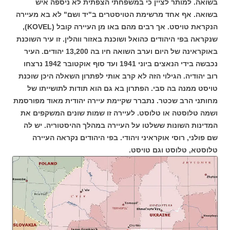
בשואה. למותר לציין כי במשפחתי הצפתית לא ניספה איש
בשואה.
אף אחד מרשימת הטויסטרים ב"יד ושם" לא בא מעיירה
הנקראת טויסט. אך רבים מהם באו מן העיירה קובל (KOVEL),
שנקראה בפי היהודים כהואל ושוכנת באזור ווהלין.
זו עיר השוכנת
באוקראינה של היום וערב השואה חיו בה 13,200 יהודים. העיר
נכבשה בידי הנאצים ביוני 1941 ועד סוף אוקטובר 1942 נרצחו
רוב יהודיה.
הגילוי הזה לא קרב אותי לפתרון השאלה היכן שוכנת
טויסט ממנה בה סבי.
הפתרון בא גם הוא תודות לתושייתו של
מחותני הרב שכטר. נתברר שקיימת עיירה יהודית מאוד מפורסמת
ושמה טלוסטה או טלוסט. לעיירה זו שמות שונים המשקפים את
המדינות השונות ששלטו על העיירה במהלך ההיסטוריה. יש לה
שם פולני, רוסי אוקראיני ויהודי. בפי היהודים נקראה העיירה
טלוסטא, טלוסט וגם טויסט.