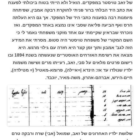
של זאב טויסטר במפקדים. הואיל ולא הייתי בטוח ביכולתי לפענח
את כתב היד הבלתי ברור פניתי לחוקרת רבקה אמבין, שפיתחה
מיומנות רבה בפענוח כתבי היד של המפקד.
אך גם היא העלתה
חרס ואף הביעה פליאה שסבי אינו נמצא באחד המפקדים.
ואז
נזכרתי שבראיון שקיימתי עם אחד מזקני משפחתי נאמר לי כי
השם המקורי של משפחת טויסטר היה סטופ.
מסרתי את המידע
הזה לגב' אמבון ותוך זמן קצר היא חזרה עם גילוי מרגש. היא
מצאה את רשימת האזרחים האוסטריים שנעשתה בשנת 1894 ובו
רישום פרטים מלאים על סבי, זאב,
רעייתו מרים ושישה משמות
ילדיו שנולדו עד אז: הינדא |=איילה),
פרומא-מאטיל (= מטילדה),
חיים-הירש, אברהם-אהרון, משה-מאיר, יוכבד.
שלושת ילדיו האחרונים של זאב, שמואל (אבי) שרה ורבקה טרם