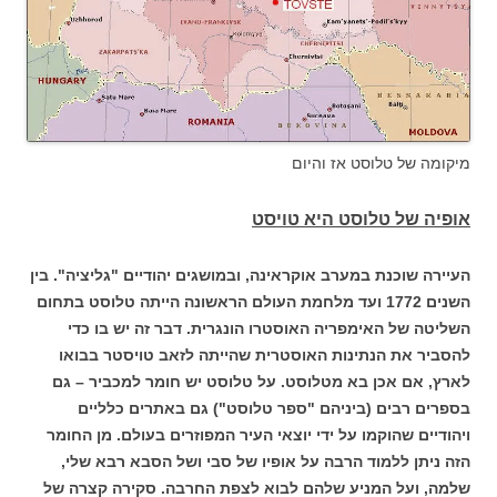
מיקומה של טלוסט אז והיום
אופיה של טלוסט היא טויסט
העיירה שוכנת במערב אוקראינה, ובמושגים יהודיים "גליציה".
בין
השנים 1772 ועד מלחמת העולם הראשונה הייתה טלוסט בתחום
השליטה של האימפריה האוסטרו הונגרית. דבר זה יש בו כדי
להסביר את הנתינות האוסטרית שהייתה לזאב טויסטר בבואו
לארץ, אם אכן בא מטלוסט.
על טלוסט יש חומר למכביר – גם
בספרים רבים (ביניהם "ספר טלוסט") גם באתרים כלליים
ויהודיים שהוקמו על ידי יוצאי העיר המפוזרים בעולם.
מן החומר
הזה ניתן ללמוד הרבה על אופיו של סבי ושל הסבא רבא שלי,
שלמה, ועל המניע שלהם לבוא לצפת החרבה.
סקירה קצרה של