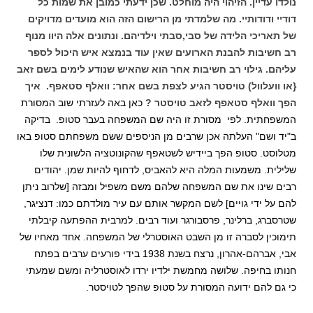
נולדו עדיין.
הזיהוי היה מוחלט. שכן ידעתי כמובן את שמות כל
דודיי ודודותיי. מה שלמדתי מן הרישום הזה הוא מועדים מדויקים
של תאריכי הלידה של סבי,סבתי וילדיהם. ונתונים אלה היוו מנוף
רב חשיבות להבנת הארועים שאין עוד בנמצא איש היכול לספר
עליהם. גילוי רב חשיבות אחר הוא שהאיש שנודע לימים בשם זאב
{או וועלוול) טויסטר הגיע לצפת בשם אחר: וואלף סטאפף.
איך
הפך וואלף סטאפף לזאב טויסטר ?
כאן באה
לעזרתי שוב המסורת
המשפחתית. לפי מסורת זו היה שם המשפחה בעבר סטופ. בדיקה
ב"יד ושם" העלתה אכן שרבים מן הניספים ששם משפחתם סטופ באו
מטלוסט. סטופ הפך ביידיש לשטאפף שהקונוטציה הלשונית שלו
שלילית. משמעות המלה היא להאביס, לדחוף להיות שמן. יהודים
רבים שינו את שם המשפחה שלהם משם משפיל ומבזה [שלרוב ניתן
להם על ידי גויים] לשם המקשר אותם עם עיר מולדתם כמו: דנציגר,
שטרסברג, ברלינר, פרסבורגר ועוד רבים. למרבית ההפתעה קיבלתי
תימוכין לסברה זו מן השבט האוסטרלי של המשפחה. אחד מאחיו של
אבי, אברהם-אהרון, נרצח בשנת 1938 בידי פורעים ערבים בפתח
חנותו בחיפה. שלושה מחמשת ילדיו ירדו לאוסטרליה ומשם שמעתי
כי גם להם ידועה המסורת על סטופ שהפך לטויסטר.