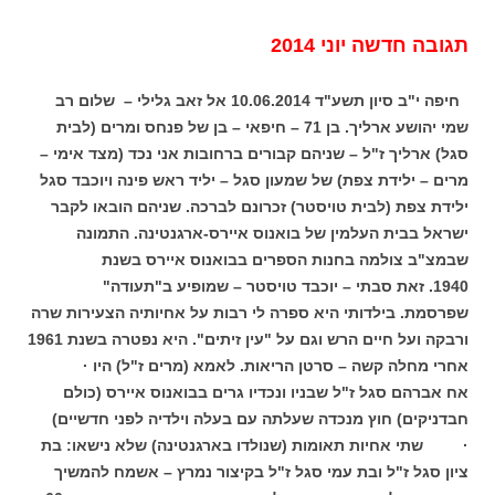
תגובה חדשה יוני 2014
חיפה ‏י"ב סיון תשע"ד ‏10.06.2014
אל
זאב גלילי –
שלום רב
שמי יהושע ארליך. בן 71 – חיפאי –
בן של פנחס ומרים (לבית
סגל) ארליך ז"ל – שניהם קבורים ברחובות
אני נכד (מצד אימי –
מרים – ילידת צפת) של
שמעון סגל – יליד ראש פינה ויוכבד סגל
ילידת צפת (לבית טויסטר)
זכרונם לברכה. שניהם הובאו לקבר
ישראל בבית העלמין של בואנוס איירס-ארגנטינה.
התמונה
שבמצ"ב צולמה בחנות הספרים בבואנוס איירס בשנת
1940.
זאת סבתי – יוכבד טויסטר – שמופיע ב"תעודה"
שפרסמת.
בילדותי היא ספרה לי רבות על אחיותיה הצעירות שרה
ורבקה ועל חיים הרש וגם על "עין זיתים".
היא נפטרה בשנת 1961
אחרי מחלה קשה – סרטן הריאות.
לאמא (מרים ז"ל) היו
·
אח אברהם סגל ז"ל שבניו ונכדיו גרים בבואנוס איירס (כולם
חבדניקים) חוץ מנכדה שעלתה עם בעלה וילדיה לפני חדשיים)
· שתי אחיות תאומות (שנולדו בארגנטינה) שלא נישאו: בת
ציון סגל ז"ל ובת עמי סגל ז"ל
בקיצור נמרץ – אשמח להמשיך