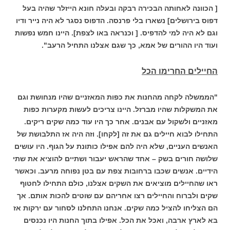
[ הכוונה לאחותה הבכירה רבקה ובעלה חונא הייזלר שהיה בעל
דפוס בירושלים] נשארו בלי פרנסה. הדפוס נסגר לא היה נייר ודיו
וגם לא היה למי להדפיס. [ וכנראה באו לצפת]. היינו חמש נפשות
ועוד היו ההורים של אמא, כך שגם אצלנו התחיל הרעב".
החיילים החרימו הכל
"הממשלה לקחה מהחנות את כפות המאזניים שהיו מנחושת וגם
את המשקלות שהיו מברזל. היינו צריכים לעשות מקערות כפות
מאזניים ולשקול עם אבנים. אחר כך היו עוד כמה שקים ריקים.
התחילו לבוא חיילים גם את זה [לקחו]. וזה היה אז התלבושת של
האנשים העניים, שלא היה להם אפילו כותונת על הגוף. היו עושים
שלושה חורים בשק – אחד שהראש יעבור ושתיים להוציא את שתי
הידיים. אנשים שכבו ברחובות צפת עם בטן נפוחה מרעב. וכאשר
ראו שהחיילים מוציאים את השקים אצלנו, כולם התחילו לחטוף
שקים ולברוח והחיילים רצו אחריהם עם שוטים להכות אותם. אך
הם הצליחו להציל כמה שקים.
אנחנו התחלנו לסחור עם ירקות אז
בא לארץ ארבה, ואכל את הכל. אפילו בתוך החנות היו נכנסים