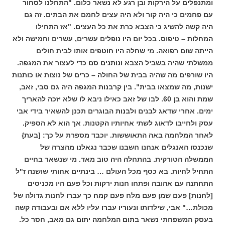
ומתנפלים על הירקות ובן רגע לא נשאר כלום.
"התחלנו לסחור
עם פחמים כי היה קור ולא היה עצים לחמם את הבתים. זה גם
היה קשה להשיג כי הצבא כרת את כל העצים.
"אז התחילו
המחלות – טיפוס. בכל יום היו נופלים עשרים, עשרים וחמישה ולא
הייתה שום רפואה. מי שחלה היו חוטפים אותו לבית חולים
ממשלתי שהיה בשביל הצבא ונותנים סם כדי לעצור את המגפה.
היו שורפים מה שהיה בבית של החולה – כרים של נוצות או כותנות
ישנות, מה שמצאו בבית".
בין קרבנות המגפה היה גם סבי, זאב,
שמת והוא בן 60.
לבו של זאב כאילו ניבא לו שלא יזכה להאריך
ימים. אחרי שדאג לבנים ולבנות הבוגרים תכנן להשאיר בידי אבי
עסק ולחייבו לדאוג לשתי אחיותיו הקטנות. אך הוא לא הספיק.
לאחר המלחמה באה התאוששות.
יוכבד מספרת על כך:
[בעת}
שנכנסו האנגלים אנחנו חשבנו שכבר נגאלנו מהצרה של
הממשלה הטורקית. בהתחלה היה טוב מאד. מי שנשאר בחיים
התחיל לחיות. בא כסף מכל העולם … בינתיים אחותי שושנה ז"ל
התחתנה עם אהובה ופתחו חנות ירקות וכל פעם היו מכניסים
[לחנות] פעם שמן פעם מלח פעם קמח כך עברו לחנות גדולה של
מכולת…"
אבי, שילדותו ונעוריו עברו עליו ללא אם ובעבודה קשה
בעסק המשפחתי נשאר בתום המלחמה יתום גם מאב, חסר כל.