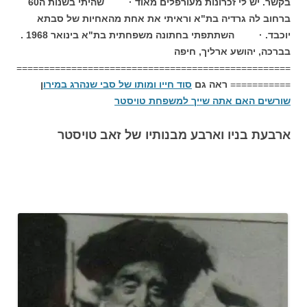
בקשר.
יש לי זכרונות מעורפלים מאוד
· שהיתי בשנות ה60
ברחוב לה גרדיה בת"א וראיתי את אחת מהאחיות של סבתא
יוכבד.
· השתתפתי בחתונה משפחתית בת"א בינואר 1968 .
בברכה,
יהושע ארליך, חיפה
==================================================
===========
ראה גם
סוד חייו ומותו של סבי שנהרג במירו
ן
שורשים האם אתה שייך למשפחת טויסטר
ארבעת בניו וארבע מבנותיו של זאב טויסטר