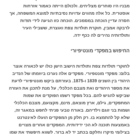
מבניו היו סוחרים מצליחים. ולכולם הייתה כאמור אזרחות
אוסטרית.
כל אלה מהווים עדויות נסיבתיות למוצא המשפחה, אך
חסרה עדיין הוכחה במסמכים. הוכחה כזו הגיעה לידי תודות
לרבקה אמבין, חוקרת תולדות צפת ואוצרת, ששבילי העיר
ותולדותיה נהירים לה ככף ידה.
החיפוש במפקדי מונטיפיורי
לחוקרי תולדות צפת ותולדות הישוב הישן כולו יש לכאורה אוצר
בלום: מפקדי מונטפיורי. מפקדים אלה נערכו ביוזמתו של הנדיב
היהודי בין השנים 1839 ו-1875. בעזרתם ביקש מונטיפיורי לדעת
את מספר היהודים ואת מצבם הכלכלי, על מנת לתכנן את העזרה
שביקש להגיש להם.
בכל מפקד רשמו הפוקדים את שמות
המתפקדים, גילם, ארץ מוצאם, מינם, מקצועם, מצבם הכלכלי
ושמות בני זוגם וילדיהם.
באורח טבעי פניתי לחפש במאגר זה,
שלא קל להתמצא בו. רק חלק מן המפקדים הועלו לאינטרנט
באמצעות תוכנה לא הכי ידידותית. המפקדים אחרים מצויים
בצילומי מיקרו וחלקם בכתב יד לא ברור.
לשווא חיפשתי את שמו