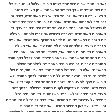
זאב טויסטר, שהיה ידוע יותר בשמו היהודי וועלוול טויסטר, קיבל
את שם משפחתו – כך בסיפור המשפחתי – מן העיירה ממנה
הגיע. עיירה זו נמצאת, לפי האגדה, אי שם באוסטריה, שבה גם
זכה זאב לאזרחות אוסטרית. אזרחות זו הייתה הנכס היחיד שהיה
לו כששכל את סבו.
בתקופה העותמנית זה היה נכס רב ערך. כי
האזרחות האוסטרית, שעברה בירושה גם לבניו ולבנותיו, הצילה
את הגברים במשפחה מגיוס לצבא הטורקי. גיוס שרוקן את צפת
מגבריה שיצאו למלחמה ורבים לא חזרו עוד. את אבי הצילה
האזרחות הזו ממוות בטוח.
אבי, שעבד יחד עם אחיו ואחיותיו
בבית המסחר המשפחתי של האב המייסד, סרב לקבל כסף טורקי
מסוחרים ערבים. זה היה בימים האחרונים למלחמת העולם
הראשונה. אלה היו ימים של מחסור נורא במוצרי יסוד, ימים של
ילדים נפוחי בטן מרעב המתגוללים ברחובות. לכסף הטורקי לא
היה שום ערך. למעט המזון שבבית המסחר היה ביקוש גדול. אבא
דרש משני הערבים שביקשו לקנות סחורה, שישלמו בכסף זהב
מצרי. אלה מיהרו להלשין בפני השלטונות. באותם ימים נתלו
אנשים על עבירות פחות חמורות. אבא ברח לקונסוליה האוסטרית
וחייו ניצלו.
עד כאן הסיפור המכונן, ואחת האגדות הרבות
האופפות אותו.
כשהתחלתי לפני שנים באיסוף חומר על תולדות