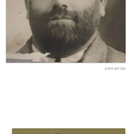
אברהם-אהרון