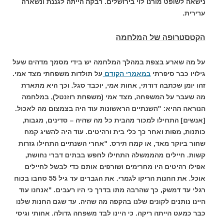
נישאה לשופט מורנו לוי בירושלים. רבקה הייתה לגננת ונשארה
ערירית.
הקטסטרופה של המלחמה
על מה שארע בצפת במהלך המלחמה יש בידי מסמך מדהים שעל
גילויו כבר סיפרתי
במאמרי הקודם
על תולדות משפחתי מצד אמי.
זהו יומן שכתבה דודתי, אחות אמי, יוכבד סגל. וכך היא מתארת
מה שעבר על המשפחה, מצד אמי (משפחת רוזנטל), במלחמה
הנוראה ההיא:
"השנתיים הראשונות עוד היה בצמצום מה לאכול.
[אנשים] התחילו למכור מהבית כל מה שהיה – סדינים, מגבות,
כותנות, מפות ואחר כך כלי בית ורהיטים. עוד היה להשיג קמח
שחור ביוקר מאד, או קמח תירס.
"אחרי השנתיים התחילו גזרות
קשות. חיילים מהממשלה התחילו לחפש בבתים דברי נחושת,
אפילו רהיטים היו מחרימים ושורפים אותם כדי לבשל לחיילים
אוכל. את החנות הריקו לגמרי. את הגברים עד גיל 55 סחבו בכוח
רגלי עד דמשק, כך שהרבה מתו בדרך כי היו רעבים.
"אנחנו עוד
היינו נותנים לקונים שלנו בהקפה מה שהיה. עד שגם החנות שלנו
כבר כמעט הייתה ריקה. כי היינו לבד משפחה גדולה. אחותי וגיסי