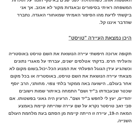
המשפחה ראיתי בסיפורים ובאגדות מקור לא אכזב. אך אני
ביקשתי לדעת מהו הסיפור האמיתי שמאחורי האגדה. נתברר
שהדבר איננו קל.
היכן נמצאת העיירה "טויסט"
תקופה ארוכה חיפשתי עיירה הנושאת את השם טויסט באוסטריה
והעליתי חרס. בדקתי אטלסים ישנים, עברתי על מאגרי נתונים
וכשהגיע עידן הגוגל הפעלתי את המנוע הכל-יכול.בשום מקום לא
מצאתי עיירה הנושאת את השם טויסט, באוסטריה או בכל מקום
אחר בעולם..
הישועה באה ממקור בלתי צפוי. מחותני, הרב יוסף
שכטר שבעבודתו ב"יד ושם" התמחה באיתור שמות וישובים
יהודיים, יעץ לי לחפש ב"יד ושם".
הרעיון היה גאוני בפשטותו. אם
סבי זאב טויסטר נקרא על שם עיירה שהייתה קיימת באמצע
המאה ה-19, עיירה זו הייתה קיימת מן הסתם בעת מלחמת העולם
השנייה.