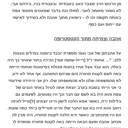
מן הרכוש הרב שצבר האב בעבודתו ובעבודת בניו, ביניהם אבי,
לא נשאר מאומה לאבי.
למזלו זכה בדבר שמעטים מאנשי צפת
באותה תקופה זכו לו – נישואין מתוך אהבה ולא בשידוך לאישה
עם ייחוס ועם כסף.
אהבה וצמיחה מתוך הקטסטרופה
על אהבתם של אבי ואמי מספרת יוכבד ביומנה במילים נוגעות
ללב:
"… אחותי ז"ל [רייזל-שושה אמי] הכירה בחור שאחר כך היה
בעלה. הוא עבד אצל אחיו בחנות מכולת בסיטונות ואחותי הייתה
באה לשם לקנות סחורה והם שניהם התאהבו. אף אחד לא ידע,
לא מהמשפחה שלנו ולא מהמשפחה שלו. רק אני היחידה שידעתי
כי אני הייתי בשבת בערב יוצאת אתה לטיול באחד הגנים של
צפת והוא היה בא לשם עם חבר וכך היו נפגשים. לפעמים גם
בלילות ירח, כאשר אמא הלכה לישון היינו יוצאים [ל]טייל לאיזה
רחוב והוא היה בא עם החבר שלו והיינו מטיילים ביחד כמה שעות.
הם היו מתכתבים. כאשר היא הלכה לקנות סחורה, היה מכין לה
מכתב אהבה ופעם הבאה הייתה באה לקנות סחורה ומוסרת לו