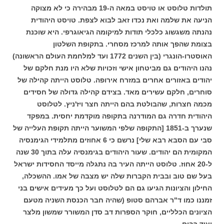
תולדות טלוסט או טויסט במאה ה-19 מבהירה כי לא מצוקה
הניעה את שלמה ואת נכדו זאב לבוא לצפת. טויסט היהודית
נהנתה משגשוג כלכלי תודות למיקומה הגיאוגרפי. היא שוכנת
בצומת שהפך אותה למרכז מסחרי. בתקופת השלטון
האוסטרו-הונגרי (בין השנים 1772 ועד למלחמת העולם הראשונה)
נהנו היהודים גם מביטחון אישי וזכויות שלא היו מנת חלקם של
יהודים באזורים אחרים במזרח אירופה. טלוסט הייתה קהילה של
סוחרים, חלקם עשירים מאד. בצידם קהילה גדולה של חסידים
מכמה חצרות, שהבולטת בהם הייתה חצר ויז'ניץ.
לטלוסט
היהודית חדרה גם המודרנה בתקופה מוקדמת יחסית. במפקד
שנערך ב-1851 [התקופה שלפי המשוער הייתה תקופת העלייה של
סבי עם הסבא רבא שלי] נרשם כי 6 אחוזים מתלמידי הגימנסיה
המקומית הם יהודים. שעור היהודים בגימנסיה עלה בתוך 30 שנה
ל-20 אחוז. טלוסט הייתה העיר בה נתגלה מייסד החסידות ישראל
בעל שם טוב ובבית הקברות שלה יש מצבה של אמו. ההשכלה,
החילון והציונות הגיעו גם הם לטלוסט ועל כך מעידים אישים בני
זמננו כמו ד"ר אברהם סטופ (שהיה חבר הכנסת השניה מטעם
הציונים הכלליים, חוקר הספרות דב סדן המשורר שמשון מלצר
ועוד רבים.