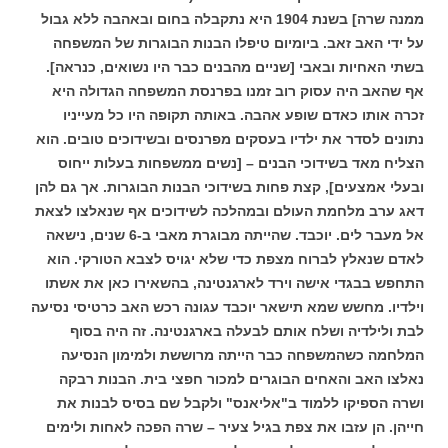
ממנה שרה] בשנת 1904 היא נתקבלה בחום ובאהבה ללא גבול
על ידי האב זאב. ביומיום טיפלו הבנות הבוגרות של המשפחה
בשתי האחיות ובאבי [שניים מהבנים כבר היו נשואים, כנראה].
אף שהאב היה עסוק רוב זמנו בפרנסת המשפחה הגדולה היא
זכרה אותו כאדם שופע אהבה. באותה תקופה היו כל מעייניו
נתונים לסדר את ילדיו בעסקים מפרנסים ובשידוכים טובים.
הוא
הצליח מאד בשידוכי הבנים – [נשים ממשפחות בעלות ייחוס
ובעלי אמצעים], קצת פחות בשידוכי הבנות הבוגרות. אך גם להן
דאג ערב מלחמת העולם ובמהלכה לשידוכים אף שנאלצו לצאת
אל מעבר לים. יוכבד. שהייתה מבוגרת מאבי ב-6 שנים, נישאה
לאדם שנאלץ לברוח מצפת כדי שלא יגויס לצבא הטורקי. הוא
התחפש בבגדי אישה וירד לארגנטינה, בהשאירו כאן את אשתו
וילדיו. מחשש שמא תישאר יוכבד עגונה רכש האב כרטיסי נסיעה
לבת ולילדיה ושלח אותם לבעלה בארגנטינה. זה היה בסוף
המלחמה כשהמשפחה כבר הייתה מרוששת ולמימון הנסיעה
נאלצו האב והאחים הבוגרים למכור חפצי בית.
הבנות רבקה
ושרה הספיקו ללמוד ב"אליאנס" ולקבל שם בסיס לבנות את
חייהן. הן עזבו את צפת בגיל צעיר – שרה הפכה לאחות ולימים