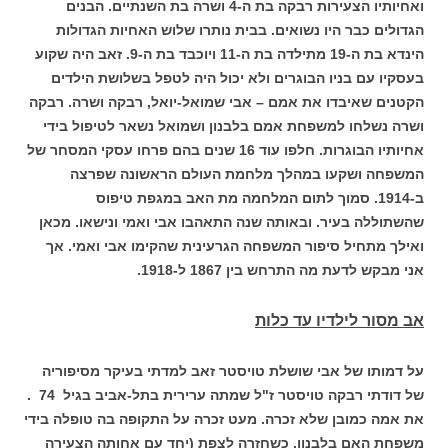
ואחיותיו הצעירות רבקה בת ה-4 ושרה בת השנתיים. הבנים
הגדולים כבר היו נשואים. בבית נותרו שלוש האחיות הגדולות
הינדא בת ה-19 מתילדה בת ה-11 ויוכבד בת ה-9.
זאב היה שקוע
בעסקיו עם בניו הבוגרים ולא יכול היה לטפל בשלושת הילדים
הקטנים שאיבדו את אמם – אבי שמואל-יואל, רבקה ושרה.
רבקה
ושרה נשלחו למשפחת אמם בלבנון ושמואל נשאר לטיפול בידי
אחיותיו הבוגרות.
חלפו עוד 16 שנים בהם פרחו עסקי המסחר של
המשפחה ושקעו במהלך מלחמת העולם הראשונה שפרצה
ב-1914.
סמוך לתום המלחמה מת האב במגפת טיפוס
שהשתוללה בעיר. ובאותה שנה התאהבו אבי ואמי ונישאו.
מכאן
ואילך מתחיל סיפור המשפחה הגרעינית שהקימו אבי ואמי.
אך
אני מבקש לדעת מה התרחש בין 1867 ל-1918.
אב מסור לילדיו עד כלות
על דמותו של אבי שושלת טויסטר זאב למדתי בעיקר מסיפוריה
של דודתי רבקה טויסטר ז"ל שמתה ערירית בתל-אביב בגיל 74
.
את אמה כמובן שלא זכרה. מעט זכרה על התקופה בה טופלה בידי
משפחת האם בלבנון. כשחזרה לצפת (יחד עם אחותה הצעירה