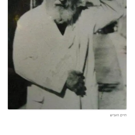
חיים הערש