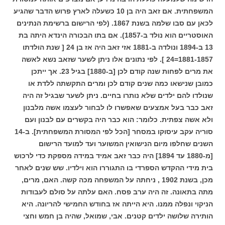
המשפחתית.
אם זאב היה בן 10 כשעלה לארץ פרוש הדבר שהגיע
לכאן עם סבו שלמה בשנת 1867. (לפי הרישום ברשימת הנתינים
האוסטריים הוא נולד ב-1857).
אם בתו הבכורה הינדא היתה בת
13 ב-1894 ונולדה ב-1881 אזי זאב היה אז בן 24 [ שנת הולדתו
1881-1857=24 ].
לפי נתונים אלו ניתן לשער שזאב נשא לאשה
את מרים לפחות שנה קודם לכן [ב-1880] בגיל 23. אך ייתכן
כמובן שנישאו כמה שנים קודם לכן ומרים התקשתה ללדת או
שנולדו להם ילדים שלא נותרו בחיים.
ניתן לשער שבגיל זה היה
זאב כבר בעל אמצעים שאפשרו לו לבחור לעצמו אשה מלבנון
ולא אשה צפתית. כלומר: הוא כבר היה בקשרים עם לבנון ועם
סוריה עקב עיסוקו במסחר [הכל לפי המסורת המשפחתית].
ב-14
השנים שחלפו מיום הנישואין המשוער ועד למועד הרישום
[מ-1880 עד 1894] היה כבר זאב אמיד במידה מספקת כדי לרכוש
בית מידי ההקדש הספרדי בו התגוררו הוא וילדיו.
שש שנים לאחר
מכן, בשנת 1902 , ניחתה על המשפחה מכה קשה. האם, מרים,
מתה בתאונה. זה היה ערב פסח. האם עלתה על סולם לעבודות
הניקוי ונפלה ממנו. היא הייתה אז בחודש החמישי להריונה.
היא
הותירה שלושה ילדים קטנים. אבי, שמואל, שהיה בן חמש וחצי