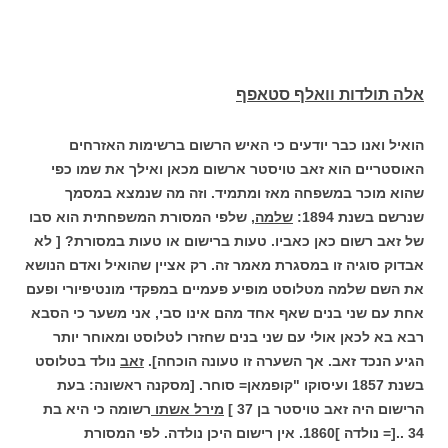
אלה תולדות וואלף סטאפף
הואיל ואנו כבר יודעים כי האיש הרשום ברשימות האזרחים
האוסטריים הוא זאב טויסטר ארשום מכאן ואילך את שמו כפי
שהוא מוכר במשפחה מאז ומתמיד.
וזה מה שנמצא במסמך
שנרשם בשנת 1894:
שלמה
,
שלפי המסורת המשפחתית הוא סבו
של זאב רשום כאן כאביו. טעות ברישום או טעות במסורת? [ לא
אבדוק סוגיה זו במסגרת מאמר זה. רק אציין שהואיל ואדם הנושא
את השם שלמה מטלוסט מופיע פעמיים במפקדי מונטיפיורי ופעם
אחת עם שני בנים שאף אחד מהם אינו סבי, אני משער כי הסבא
רבא בא לכאן אולי עם שני בנים שחזרו לטלוסט ומאוחר יותר
הגיע הנכד זאב. אך השערה זו טעונה הוכחה].
זאב
נולד בטלוסט
בשנת 1857 ועיסוקו "קופמאן= סוחר.
[מסקנה ראשונה: בעת
הרישום היה זאב טויסטר בן 37 ]
מירל אשתו
רשומה כי היא בת
34 ..[= נולדה ]1860. אין רישום היכן נולדה. לפי המסורת