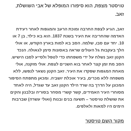
טויסטר מצפת, הוא סיפורו המופלא של אבי השושלת,
זאב.
זאב, הגיע לצפת החרבה ומוכת הרעב והמגפות לאחר רעידת
האדמה שהחריבה את העיר בשנת 1837. הוא בא כילד,
בן 7 או
10. יחד עם סבו, שלמה. הסב בא למות בארץ הקודש, או אולי
הלך בעקבות גל העולים שראה באסונות סימן לגאולה. הנכד
הקטן זאב נשלח על ידי משפחתו כדי לטפל ולסייע לסבו הישיש.
הסב מת זמן קצר לאחר בוא השניים לצפת. אולי מזקנה, אולי
מאחת המגפות שפקדו את העיר.
זאב הקטן נשאר לנפשו, ללא
משפחה ללא מכרים, בעיר אוכלת יושביה.
ומכאן מתפתח הסיפור
המכונן על הדרך בה שרד הילד הקטן זאב עד שגדל, היה לאחד
מסוחרי העיר האמידים, קשר קשרי מסחר בסוריה ובלבנון והקים
את שושלת טויסטר – תשעה בנים ובנות (ואולי עשרה) שברבות
הימים היו למאות ולאלפים.
מקור השם טויסטר