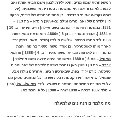
המשפחתית שמה מרים. היא ילידת לבנון משם הביא אותה זאב
לצפת. לא ברור אם היא ממשפחה ספרדית או אשכנזית. [על
שמה נקראה אחותי הבכירה, וכן אחת מבנותיה של דודתי, רבקה
לוי]
ילדיהם של זאב ומרים וגילם (ב-1894)
הינדא
– בת 13 [ =
1881. במשפחה היתה ידועה גם בשם איילה]
חיים-הירש
– בן 10 [
= 1884 ].
אברהם-אהרון – בן 8 [ =1886. הוא נרצח במאורעות
1938 ליד חנותו בחיפה. שלושה מילדיו [מרים, סאם, ג'וזף] ירדו
לאחר מותו לאוסטרליה. בן אחד, משה, נשאר בחיפה. והבת
נחמה ירדה לארצות הברית.
משה-מאיר
– בן 6 [=1888 ]
פרומא
מאטיל
– בת 5 [ = 1889 במשפחה היתה ידועה בשם מתילדה]
יוכבד
– בת 3 [1891]
כאן נגמרת רשימת ילדיהם של זאב ומרים
טויסטר, כולם ילידי צפת, שבארכיון הציוני.
אחריהם נולדו אבי,
שמואל, שתי אחיותיו הקטנות רבקה ושרה. וכל הנתונים מכאן הם
על פי מסורת המשפחה ומסמכים שהגיעו לידי.
שמואל-יואל
(אבי)
– נולד 1897
רבקה
– 1898
שרה
– 1900 [על פי הכתובה]
מה מלמדים הנתונים שלמעלה
הרשימה שלמעלה כוללת הרבה מידע, אם מצרפים אותה למסורת