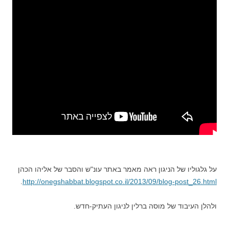
על גלגוליו של הניגון ראה מאמר באתר עונ"ש והסבר של אליהו הכהן
.
http://onegshabbat.blogspot.co.il/2013/09/blog-post_26.html
ולהלן העיבוד של מוסה ברלין לניגון העתיק-חדש.