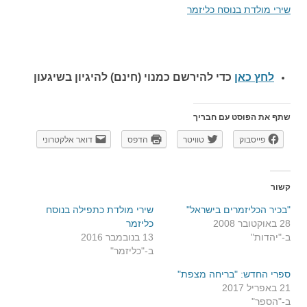
שירי מולדת בנוסח כליזמר
לחץ כאן
כדי להירשם כ
מנוי (חינם) להיגיון בשיגעון
שתף את הפוסט עם חבריך
פייסבוק
טוויטר
הדפס
דואר אלקטרוני
קשור
"בכיר הכליזמרים בישראל"
שירי מולדת כתפילה בנוסח
28 באוקטובר 2008
כליזמר
ב-"יהדות"
13 בנובמבר 2016
ב-"כליזמר"
ספרי החדש: "בריחה מצפת"
21 באפריל 2017
ב-"הספר"