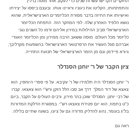
החוקרים הקדישו עשרות שנים כדי לעקוב אחר מוסה ברלין
והתפתחותו, הקליטו את ניגוניו וראיינו אותו. ובעצם ביססו על יצירתו
ואישיותו את התיזה בדבר מסורת הכליזמרים הארצישראלית, שהוא
נושא הלפיד האחרון שלה. לפי המחקר הזה התפתח הכליזמר
הארצישראלי סביב ההילולות במירון אליהם זרמו כל השנים נגני
כליזמר מכל העולם. מוסה ששאב הרבה ממירון ומן הכליזמר האגדי
אברהם סגל העשיר את הרפרטואר הארצישראלי בהשפעות מקרליבך,
גיורא פיידמן וגם מן הזמר הארצישראלי של תנועת התחייה.
ציון הקבר של ר' יוחנן הסנדלר
ר' יוחנן הסנדלר היה תלמידו של ר' עקיבא. על פי ספרי היוחסין, הוא
צאצא של דוד המלך דרך אב סבו הלל הזקן ורש"י הוא צאצאו. קברו
של רבי יוחנן הסנדלר שוכן בהר מירון, ורבים העולים על הקבר, ביום
כ"ט בתמוז, הוא יום פטירת צאצאו רש"י. במסגרת הדלקת המדורות
בל"ג בעומר, נהוג להדליק מדורה גם על ציונו, בשעה שתיים בלילה.
ראה גם