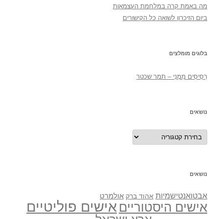
מה באמת קרה במלחמת העצמאות
ביום הזיכרון לשואה כל הקישורים
בלוגים מומלצים
רְסִיסִים מִמֶנִי – תמר שכטר
נושאים
נושאים
נושאים
אבטואנטישמיות
אולמרט
אהוד ברק
אישים פוליטיים
אישים היסטוריים