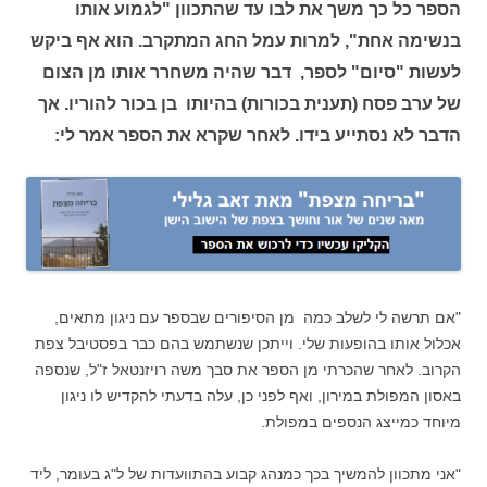
הספר כל כך משך את לבו עד שהתכוון "לגמוע אותו
בנשימה אחת", למרות עמל החג המתקרב. הוא אף ביקש
לעשות "סיום" לספר, דבר שהיה משחרר אותו מן הצום
של ערב פסח (תענית בכורות) בהיותו בן בכור להוריו. אך
הדבר לא נסתייע בידו. לאחר שקרא את הספר אמר לי:
"אם תרשה לי לשלב כמה מן הסיפורים שבספר עם ניגון מתאים,
אכלול אותו בהופעות שלי. וייתכן שנשתמש בהם כבר בפסטיבל צפת
הקרוב. לאחר שהכרתי מן הספר את סבך משה רויזנטאל ז"ל, שנספה
באסון המפולת במירון, ואף לפני כן, עלה בדעתי להקדיש לו ניגון
מיוחד כמייצג הנספים במפולת.
"אני מתכוון להמשיך בכך כמנהג קבוע בהתוועדות של ל"ג בעומר, ליד