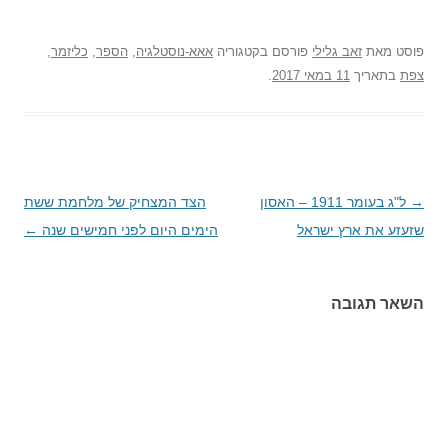
פוסט
מאת
זאב גלילי
פורסם בקטגוריה
אאא-נוסטלגיה
,
הספר
,
כליזמר
,
צפת
בתאריך
11 במאי 2017
.
→
ניווט
ל"ג בעומר 1911 – האסון
הצד המצחיק של מלחמת ששת
בפוסטים
שזעזע את ארץ ישראל
הימים היום לפני חמישים שנה
←
השאר תגובה