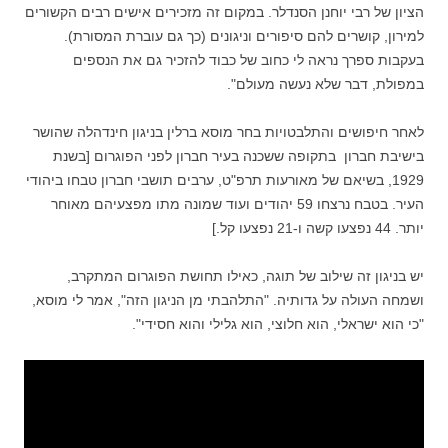
הציון של רבי יוחנן הסנדלר. במקום זה מזכירים אישים רבים הקשורים
למירון, קושרים להם סיפורים וניגונים (כך גם עוברת המסורת).
בעקבות ספרך נראה לי כחוב של כבוד להזכיר גם את הנספים
במפולת, דבר שלא נעשה מעולם".
לאחר חיפושים והתלבטויות בחר מוסא ברלין בניגון חינדהלה שהושר
בישיבת חברון בתקופה ששכנה בעיר חברון לפני הפוגרום [בשנת
1929, בשיאם של מאורעות תרפ"ט, ערבים תושבי חברון טבחו ביהודי
העיר. בטבח נרצחו 59 יהודים ועוד שמונה מתו מפצעיהם מאוחר
יותר. 44 נפצעו קשה ו-21 נפצעו קל.]
יש בניגון זה שילוב של תוגה, כאילו תחושת הפוגרום המתקרב,
ושמחה העולה על גדותיה. "התלהבתי מן הניגון הזה", אמר לי מוסא,
"כי הוא ישראלי, הוא חלוצי, הוא גלילי והוא חסידי".