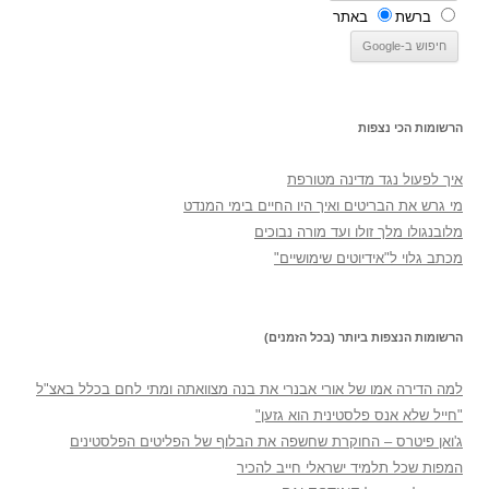
ברשת
באתר
הרשומות הכי נצפות
איך לפעול נגד מדינה מטורפת
מי גרש את הבריטים ואיך היו החיים בימי המנדט
מלובנגולו מלך זולו ועד מורה נבוכים
מכתב גלוי ל"אידיוטים שימושיים"
הרשומות הנצפות ביותר (בכל הזמנים)
למה הדירה אמו של אורי אבנרי את בנה מצוואתה ומתי לחם בכלל באצ"ל
"חייל שלא אנס פלסטינית הוא גזען"
ג'ואן פיטרס – החוקרת שחשפה את הבלוף של הפליטים הפלסטינים
המפות שכל תלמיד ישראלי חייב להכיר