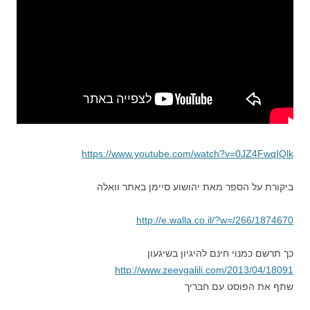
https://www.youtube.com/watch?v=0JZ4FwqIQlk
ביקורת על הספר מאת יהושוע סיימן באתר וואלה
http://e.walla.co.il/?w=/266/1874670
כך תרשם כמנוי חינם להיגיון בשיגעון
http://www.zeevgalili.com/2013/04/18091
שתף את הפוסט עם חבריך