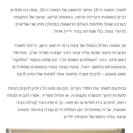
לאורך המאה ה-19 והחצי הראשון של המאה ה-20, נספו בה אלפים
רבים באסונות ורעידות אדמה, במגפות וברעב. שיאה של התקופה
בארבע שנות מלחמת העולם הראשונה במהלכן מתו שני-שלישים
מיהודי צפת, בלי שנורתה בעיר ירייה אחת.
אך אסונה הגדול באמת של צפת בימי היישוב הישן, הייתה חשכת
הבערות והעוני שכפו עליה גבאי העיר וקנאיה (שדוד שו"ב, ממייסדי
ראש פינה, כינה "העטלפים השחורים"). הם שלטו בכספי "החלוקה"
ובאמצעותם בתושבי העיר, ובעת הצורך נעזרו באמצעים שמזכירים
פשע מאורגן – לרבות מקרה מתועד אחד לפחות של ניסיון לרצח.
בניסיונם לשמר את הסדר הקיים, הם גם מנעו כל ניסיון להקים בצפת
מוסדות חינוך והכשרה מקצועית, או אפילו ספריה. אסרו להביא לצפת
רופא, להקים בית חולים או מרפאה. כך טיפחו בעיר קהילה בורה
ומנוונת, ענייה ומפוחדת, עם תוחלת חיים קצרה במיוחד מפאת
שיעור בלתי נתפס של תמותת ילדים.