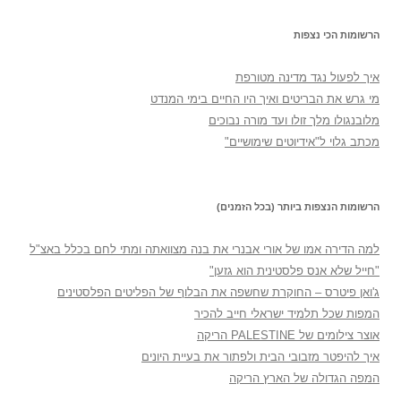
הרשומות הכי נצפות
איך לפעול נגד מדינה מטורפת
מי גרש את הבריטים ואיך היו החיים בימי המנדט
מלובנגולו מלך זולו ועד מורה נבוכים
מכתב גלוי ל"אידיוטים שימושיים"
הרשומות הנצפות ביותר (בכל הזמנים)
למה הדירה אמו של אורי אבנרי את בנה מצוואתה ומתי לחם בכלל באצ"ל
"חייל שלא אנס פלסטינית הוא גזען"
ג'ואן פיטרס – החוקרת שחשפה את הבלוף של הפליטים הפלסטינים
המפות שכל תלמיד ישראלי חייב להכיר
אוצר צילומים של PALESTINE הריקה
איך להיפטר מזבובי הבית ולפתור את בעיית היונים
המפה הגדולה של הארץ הריקה