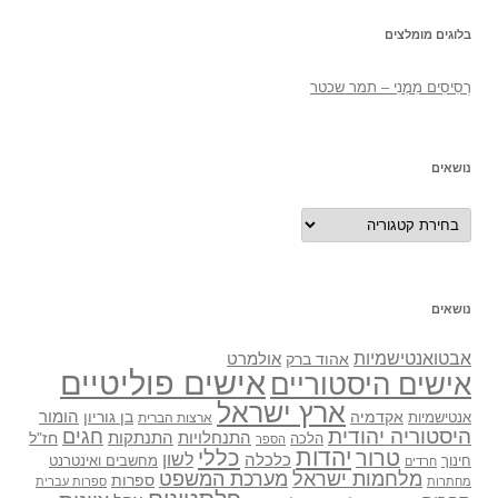
בלוגים מומלצים
רְסִיסִים מִמֶנִי – תמר שכטר
נושאים
נושאים
נושאים
אבטואנטישמיות
אולמרט
אהוד ברק
אישים פוליטיים
אישים היסטוריים
ארץ ישראל
אקדמיה
בן גוריון
הומור
אנטישמיות
ארצות הברית
היסטוריה יהודית
חגים
התנתקות
התנחלויות
חז"ל
הלכה
הספר
יהדות
כללי
טרור
לשון
כלכלה
מחשבים ואינטרנט
חינוך
חרדים
מלחמות ישראל
מערכת המשפט
ספרות
מחתרות
ספרות עברית