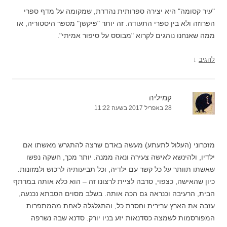
"עיר קסומה" היא יצירה ספרותית נהדרת, שמקומה על מדף ספרי
הפרוזה ולא בין ספרי התעודה. זה יותר "פיקשן" מספר היסטוריה, או
ממה שאנחנו נוהגים לקרוא "מבוסס על סיפור אמיתי".
↓
להגיב
קמיליה
28 באפריל 2017 בשעה 11:22
מזכרוני (העלול לתעתע) מעשה באדם שרצה להתגרש מאשתו אם
ילדיו, ולהינשא לאישה צעירה ונאה ממנה. יותר מכך, חשקה נפשו
שאשתו תוותר על כל קשר עם ילדיה, וכל תביעותיה לרכוש ולמזונות.
כיון שהאישה, כצפוי, סרבה לציית לרצונו זה – הוא כלא אותה במרתף
הבית, הרעיבה וכנראה גם הכה אותה. בשלב מסוים הסבתא נכנעה,
עזבה את הארץ ערירית וחסרת כל, והתגלגלה לאחת מהמתפרות
המפורסמות לשמצה כסדנאות יזע בניו יורק. סדנא שבה נשרפה