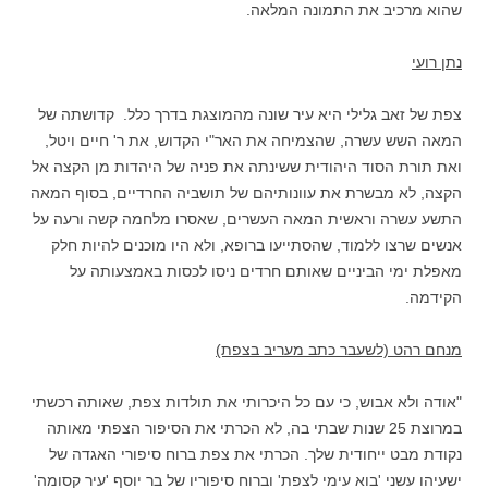
שהוא מרכיב את התמונה המלאה.
נתן רועי
צפת של זאב גלילי היא עיר שונה מהמוצגת בדרך כלל. קדושתה של
המאה השש עשרה, שהצמיחה את האר"י הקדוש, את ר' חיים ויטל,
ואת תורת הסוד היהודית ששינתה את פניה של היהדות מן הקצה אל
הקצה, לא מבשרת את עוונותיהם של תושביה החרדיים, בסוף המאה
התשע עשרה וראשית המאה העשרים, שאסרו מלחמה קשה ורעה על
אנשים שרצו ללמוד, שהסתייעו ברופא, ולא היו מוכנים להיות חלק
מאפלת ימי הביניים שאותם חרדים ניסו לכסות באמצעותה על
הקידמה.
מנחם רהט (לשעבר כתב מעריב בצפת)
"אודה ולא אבוש, כי עם כל היכרותי את תולדות צפת, שאותה רכשתי
במרוצת 25 שנות שבתי בה, לא הכרתי את הסיפור הצפתי מאותה
נקודת מבט ייחודית שלך. הכרתי את צפת ברוח סיפורי האגדה של
ישעיהו עשני 'בוא עימי לצפת' וברוח סיפוריו של בר יוסף 'עיר קסומה'