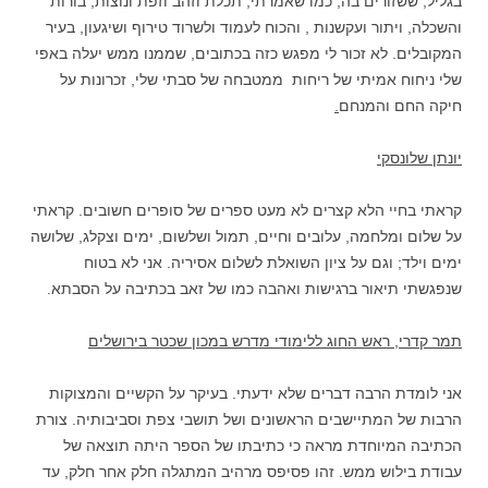
בגליל, ששזורים בה, כמו שאמרתי, תכלת וזהב וזפת ונוצות, בורות
והשכלה, ויתור ועקשנות , והכוח לעמוד ולשרוד טירוף ושיגעון, בעיר
המקובלים. לא זכור לי מפגש כזה בכתובים, שממנו ממש יעלה באפי
שלי ניחוח אמיתי של ריחות ממטבחה של סבתי שלי, זכרונות על
חיקה החם והמנחם
.
יונתן שלונסקי
קראתי בחיי הלא קצרים לא מעט ספרים של סופרים חשובים. קראתי
על שלום ומלחמה, עלובים וחיים, תמול ושלשום, ימים וצקלג, שלושה
ימים וילד; וגם על ציון השואלת לשלום אסיריה. אני לא בטוח
שנפגשתי תיאור ברגישות ואהבה כמו של זאב בכתיבה על הסבתא.
תמר קדרי, ראש החוג ללימודי מדרש במכון שכטר בירושלים
אני לומדת הרבה דברים שלא ידעתי. בעיקר על הקשיים והמצוקות
הרבות של המתיישבים הראשונים ושל תושבי צפת וסביבותיה. צורת
הכתיבה המיוחדת מראה כי כתיבתו של הספר היתה תוצאה של
עבודת בילוש ממש. זהו פסיפס מרהיב המתגלה חלק אחר חלק, עד