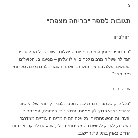
3
תגובות לספר "בריחה מצפת"
ירון לונדון
"ביד סופר מיומן החיית דמויות הפועלות בשוליה של ההיסטוריה
הגדולה שעליה מרבים לכתוב ואילו עליהן – ממעטים. הפועלים
הצנועים האלה בנו את מולדתנו ואתה העמדת להם מצבה ספרותית
נאה מאד".
אליהו הכהן
"בכל פרק שכתבת הנחת לבנה נוספת לבניין קורותיו של היישוב
היהודי בארץ בדרך לקוממיות. הזיכרונות, היומנים, המכתבים
והעדויות המשפחתיות, כל אלה הם חומרים תיעודיים ממדרגה
ראשונה, לא רק לשושלת המשפחתית שלך, אלא גם לחוקרי אורחות
החיים בארץ בתקופת היישוב."