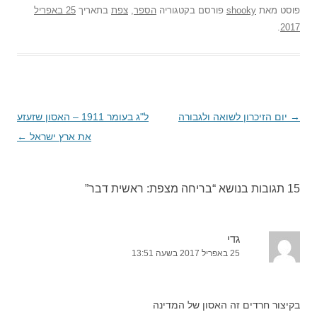
פוסט
מאת
shooky
פורסם בקטגוריה
הספר
,
צפת
בתאריך
25 באפריל
.
2017
→
ניווט
יום הזיכרון לשואה ולגבורה
ל"ג בעומר 1911 – האסון שזעזע
בפוסטים
את ארץ ישראל
←
15 תגובות בנושא “
בריחה מצפת: ראשית דבר
”
גדי
25 באפריל 2017 בשעה 13:51
בקיצור חרדים זה האסון של המדינה