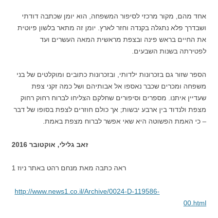
אחד מהם, מקור מרכזי לסיפור המשפחה, הוא יומן שכתבה דודתי
ושבדרך פלא נתגלה בקנדה וחזר לארץ. יומן זה מתאר בלשון פיוטית
את החיים בראש פינה ובצפת מראשית המאה העשרים ועד
לפטירתה בשנות השבעים.
הספר שזור גם בזכרונות ילדותי, ובזכרונות כתובים ומוקלטים של בני
משפחה ומכרים שכבר נאספו אל אבותיהם ושל כמה זקני צפת
שעדיין איתנו. מספרים וסיפורים שחלקם הצליחו לברוח רחוק רחוק
מצפת ולנדוד בין ארבע יבשות; אך כולם חוזרים לצפת בסופו של דבר
– כי האמת הפשוטה היא שאי אפשר לברוח מצפת באמת.
זאב גלילי, אוקטובר 2016
ראה כתבה מאת מנחם רהט באתר ניוז 1
http://www.news1.co.il/Archive/0024-D-119586-
00.html