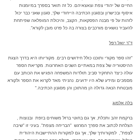
החיים של יהודי צפת וצאצאיהם. כל זה תואר בספרך במיומנות
איסוף ובכישרון ובסגנון הכתיבה הייחודי שלך, סגנון שאני כבר יכול
לזהות על פי מבנה הפסקאות, הקצב, והיכולת המופלאה שפיתחת
להעביר נושאים מורכבים בצורה בה כל פרט מובן לקורא".
ד"ר יואל רפל
"זהו ספר מקורי ותוכנו כולל חידושים רבים. מקוריותו היא בדרך הצגת
ההיסטוריה של צפת במאתיים השנים האחרונות. מקריאת הספר
עולה כיצד התחקיר סביב תולדות המשפחה הפגיש את הכותב עם
מסמכים ומידע שלא היו ידועים. נהניתי מאד לקרוא את הספר ולקורא
מובטחת הנאה גדולה הן מהתוכן והן מסגנון הכתיבה."
בלה אלמוג
ברקמת זהב ותכלת, אך גם בחוטי ברזל משוחים בזפת ובנוצות ,
הצלחת לכתוב את ספרך המרגש "הבריחה מצפת". בעיני זו "שיבה
לצפת", למקורותיך שלך, אך גם למקורות ההתיישבות היהודית