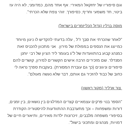
וגם סיפוריו של יחזקאל המאירי. אף אחד מהם, כמדומני, לא היה עז
ביטוי, חד משמעי וחריף, כסיפורך. זוהי צפת שלא הכרתי".
מוסה ברלין (גדול הכליזמרים בישראל)
"לאחר שהכרתי את סבך ז"ל , עלה בדעתי להקדיש לו ניגון מיוחד
כמייצג את הנספים במפולת של מירון. אני מתכוון להכניס זאת
כמנהג קבוע בהתוועדות של ל"ג בעומר ליד הציון של רבי יוחנן
הסנדלר. שם מזכירים הרבה אישים הקשורים למירון, קושרים להם
סיפורים וניגונים (כך גם עוברת המסורת). בעקבות ספרך נראה לי
כחוב של כבוד להזכיר גם אותם, דבר שלא נעשה מעולם".
צור ארליך (מקור ראשון)
"הספר בנוי פרקים עצמאיים קצרים המדלגים בין נושאים, בין זמנים,
דורות ומשפחות – וכך מתערבבת ההתוודעות להיסטוריה הקודרת
בסיפורי משפחה מלבבים, זיכרונות ילדות מאירים, ותיאורים חיים של
דמויות, מנהגים ומתכוני בישול".