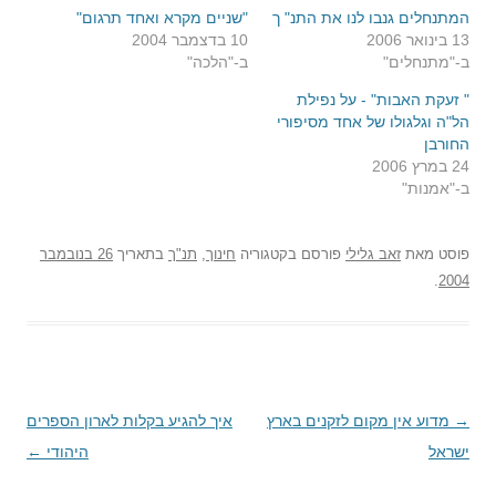
המתנחלים גנבו לנו את התנ" ך
"שניים מקרא ואחד תרגום"
13 בינואר 2006
10 בדצמבר 2004
ב-"מתנחלים"
ב-"הלכה"
" זעקת האבות" - על נפילת
הל"ה וגלגולו של אחד מסיפורי
החורבן
24 במרץ 2006
ב-"אמנות"
פוסט
מאת
זאב גלילי
פורסם בקטגוריה
חינוך
,
תנ"ך
בתאריך
26 בנובמבר
.
2004
→
ניווט
מדוע אין מקום לזקנים בארץ
איך להגיע בקלות לארון הספרים
ישראל
בפוסטים
היהודי
←