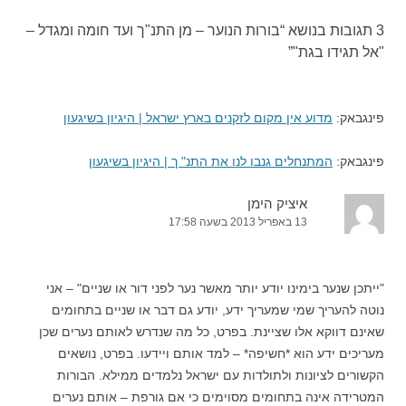
3 תגובות בנושא “
בורות הנוער – מן התנ"ך ועד חומה ומגדל –
"אל תגידו בגת"
”
פינגבאק:
מדוע אין מקום לזקנים בארץ ישראל | היגיון בשיגעון
פינגבאק:
המתנחלים גנבו לנו את התנ" ך | היגיון בשיגעון
איציק הימן
13 באפריל 2013 בשעה 17:58
"ייתכן שנער בימינו יודע יותר מאשר נער לפני דור או שניים" – אני
נוטה להעריך שמי שמעריך ידע, יודע גם דבר או שניים בתחומים
שאינם דווקא אלו שציינת. בפרט, כל מה שנדרש לאותם נערים שכן
מעריכים ידע הוא *חשיפה* – למד אותם ויידעו. בפרט, נושאים
הקשורים לציונות ולתולדות עם ישראל נלמדים ממילא. הבורות
המטרידה אינה בתחומים מסוימים כי אם גורפת – אותם נערים