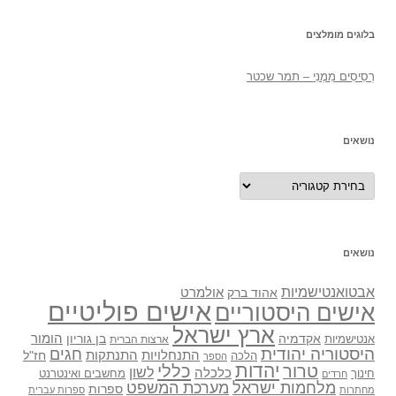
בלוגים מומלצים
רְסִיסִים מִמֶנִי – תמר שכטר
נושאים
נושאים
נושאים
אבטואנטישמיות
אולמרט
אהוד ברק
אישים פוליטיים
אישים היסטוריים
ארץ ישראל
אקדמיה
בן גוריון
הומור
אנטישמיות
ארצות הברית
היסטוריה יהודית
חגים
התנתקות
התנחלויות
חז"ל
הלכה
הספר
יהדות
כללי
טרור
לשון
כלכלה
מחשבים ואינטרנט
חינוך
חרדים
מלחמות ישראל
מערכת המשפט
ספרות
מחתרות
ספרות עברית