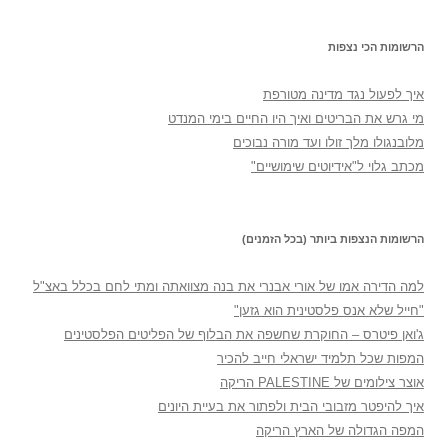
הרשומות הכי נצפות
איך לפעול נגד מדינה מטורפת
מי גרש את הבריטים ואיך היו החיים בימי המנדט
מלובנגולו מלך זולו ועד מורה נבוכים
מכתב גלוי ל"אידיוטים שימושיים"
הרשומות הנצפות ביותר (בכל הזמנים)
למה הדירה אמו של אורי אבנרי את בנה מצוואתה ומתי לחם בכלל באצ"ל
"חייל שלא אנס פלסטינית הוא גזען"
ג'ואן פיטרס – החוקרת שחשפה את הבלוף של הפליטים הפלסטינים
המפות שכל תלמיד ישראלי חייב להכיר
אוצר צילומים של PALESTINE הריקה
איך להיפטר מזבובי הבית ולפתור את בעיית היונים
המפה הגדולה של הארץ הריקה