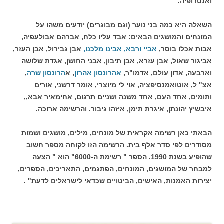
ואנטרופיה.
השאלה היא כמה בני נוער (וגם מבוגרים) יודעים משהו על
המונחים והמושגים הבאים: אבד עליו כלח, אברהם אבולעפיה,
אבות אכלו בוסר,
אביי ורבא,
אבינו מלכנו,
אבן גבירול, אבן העזר,
אביגור שאול, אבן עזרא, אבן תיבון, אבני החושן, אגדת שלושה
וארבעה, אדון עולם, אדמו"ר,
אהרונסון אהרון
, א
הרונסון שרה
,
אצ" ל, אוטואמנסיפציה, אוי לי מיוצרי, אומר דרשני, אורים
ותומים, אחד העם, אחד משנה ושניים תרגום, אחימאיר אבא,,
איבשיץ יהונתן, איגרת תימן, איזהו גיבור. והרשימה ארוכה.
הבאתי כאן רשימה אקראית של מונחים, מילים, מושגים ושמות
מסודרים לפי סדר אלף בית. הרשימה הזו לקוחה מספר חשוב
שהופיע בשנת 1990. הספר " רשימת ה-6000" הוא " הצעה
למבחר של המושגים, המונחים, הפתגמים, התאריכים, הספרים,
יצירות האמנות, האישים, הביטויים שכדאי לישראלים לדעת" .