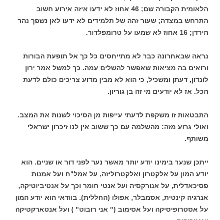
הלאומית הקבורה שם; 46 אחוז לא ידעו איזה אירוע חשוב
התרחש במצדה; שעור זהה של תלמידים לא ידעו לאן נשפך נהר
הירדן; 16 אחוז לא שמעו על טרומפלדור.
נראה שבאחרונה כבר לא מתייחסים כל כך אל תופעת הבורות
ורואים בה מציאות שאפשר להשלים עמה. כך למשל אמר ירון
לונדון, דעתן ומשכיל, כי הוא לא מבין מדוע צריכים כולם לדעת
הכל. אז לא יודעים מי זה בן גוריון.
התבטאות זו משקפת לדעתי עייפות מן הסיכוי לשנות את המצב.
ואולי גרוע מזה: מהשלמה עם כך ששוב אין לנו זיכרון ישראלי
משותף.
ייתכן שנער בימינו יודע יותר מאשר נער לפני דור או שניים. הוא
יודע המון על אלקטרון ואלקטרוליזה, על אמל"ח ועל אמנות
פסיכאדלית, על אנורקסיה ועל אנטי חומר וכך על אנטיביוטיקה,
אנרגיה קינטית, אסמבלר, אפולו (החללית). בוודאי הוא יודע המון
על אסטרופיסיקה ועל אסימוב (" אני רובוט" ) ועל אנטארקטיקה