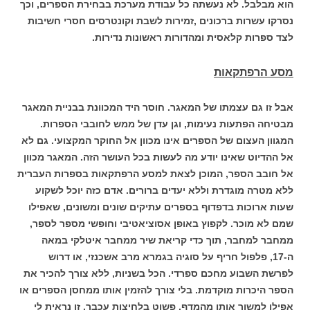
הוא מבלבל. לא נעשתה כל עבודת מערכת בבחירת הספרים, וכך
נסרקו עשרות ברכונים ,זמירות לשבת וקונטרסים חסרי חשיבות
לצד ספרות קלאסית ומהדורות ראשונות נדירות.
מסע הרפתקאות
אבל זו גם עצמתו של המאגר. חוסר היד המכוונת בבניית המאגר
מבטיחה הפתעות נעימות, וגן עדן של ממש לחובבי הספרות.
המגוון העצום של הספרים אינו מכוון אל החוקר המקצועי. גם לא
אל ההדיוט שאינו יודע מה לעשות בכל העושר הזה. המאגר מכוון
אל חובב הספר, המוכן לצאת למסע הרפתקאות בספרות העברית
ללא מטרה מוגדרת וללא יעדים ברורים. אדם כזה יוכל לשקוע
שעות ארוכות בדפדוף בספרים עתיקים שונים ומשונים, שאפילו
שמם לא מוכר. לקפוץ באופן אסוציאטיבי וחופשי מספר לספר,
ממחבר למחבר, תוך כדי קריאת שיר ממחבר איטלקי במאה
ה-17, פלפול חריף על סוגיה בגמרא מרב אשכנזי, או דרוש
לפרשת השבוע מחכם ספרדי. הכל בשניות, ללא צורך להכיר את
הספר היכרות מוקדמת. בלי צורך להזמין אותו ממחסן הספרים או
אפילו למשוך אותו מהמדף. פשוט בלחיצות עכבר. זו נראית לי