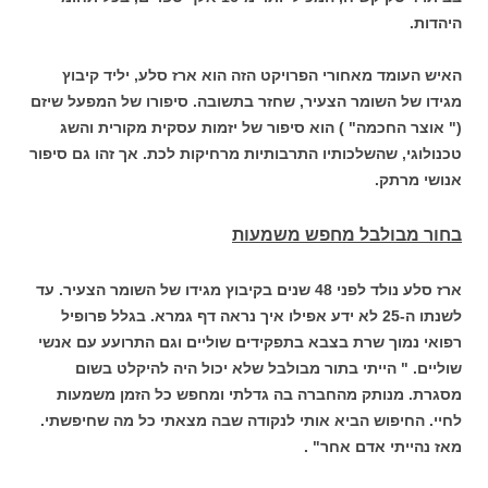
היהדות.
האיש העומד מאחורי הפרויקט הזה הוא ארז סלע, יליד קיבוץ
מגידו של השומר הצעיר, שחזר בתשובה. סיפורו של המפעל שיזם
(" אוצר החכמה" ) הוא סיפור של יזמות עסקית מקורית והשג
טכנולוגי, שהשלכותיו התרבותיות מרחיקות לכת. אך זהו גם סיפור
אנושי מרתק.
בחור מבולבל
מחפש משמעות
ארז סלע נולד לפני 48 שנים בקיבוץ מגידו של השומר הצעיר. עד
לשנתו ה-25 לא ידע אפילו איך נראה דף גמרא. בגלל פרופיל
רפואי נמוך שרת בצבא בתפקידים שוליים וגם התרועע עם אנשי
שוליים. " הייתי בתור מבולבל שלא יכול היה להיקלט בשום
מסגרת. מנותק מהחברה בה גדלתי ומחפש כל הזמן משמעות
לחיי. החיפוש הביא אותי לנקודה שבה מצאתי כל מה שחיפשתי.
מאז נהייתי אדם אחר" .