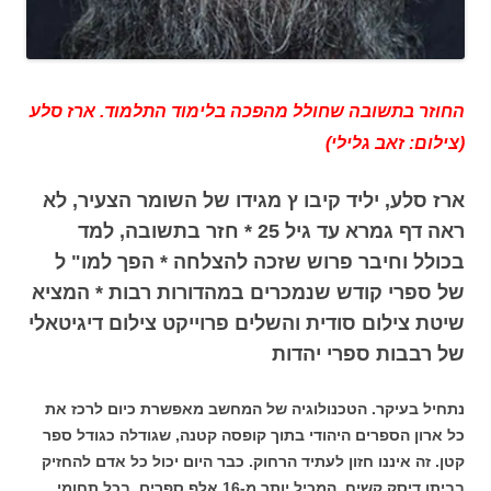
החוזר בתשובה שחולל מהפכה בלימוד התלמוד. ארז סלע
(צילום: זאב גלילי)
ארז סלע, יליד קיבו ץ מגידו של השומר הצעיר, לא
ראה דף גמרא עד גיל 25 * חזר בתשובה, למד
בכולל וחיבר פרוש שזכה להצלחה * הפך למו" ל
של ספרי קודש שנמכרים במהדורות רבות * המציא
שיטת צילום סודית והשלים פרוייקט צילום דיגיטאלי
של רבבות ספרי יהדות
נתחיל בעיקר. הטכנולוגיה של המחשב מאפשרת כיום לרכז את
כל ארון הספרים היהודי בתוך קופסה קטנה, שגודלה כגודל ספר
קטן. זה איננו
חזון לעתיד הרחוק. כבר היום יכול כל אדם להחזיק
בביתו דיסק קשיח, המכיל יותר מ-16 אלף ספרים, בכל תחומי