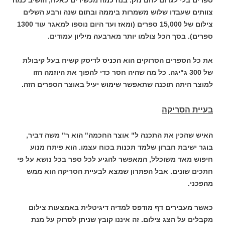
צוותים שעבדו שלוש משמרות ביממה ובתום שנה ורבע השלים
צילום של 15,000 ספרים (ומאז ועד היום נוספו למאגר עוד 1300
ספרים). בסך הכל צולמו יותר מארבעה מיליון עמודים.
את כל הספרים הסרוקים הוא הכניס לדיסק קשיח בעל קיבולת
של 300 ג"יגה. כל מה שהיה חסר כדי להפוך את היוזמה הזו
למוצר היתה תוכנה שתאפשר שימוש יעיל באוצר הספרים הזה.
בעיית הסריקה
האיש שהכין את התכנה ל" אוצר החכמה" הוא ר" משה דביר,
בוגר ישיבת חברון שלמד תכנות בכוח עצמו. הוא פיתח מנוע
חיפוש מאד משוכלל, המאפשר להגיע לכל ספר בכל נושא על פי
חתכים שונים. אבל הפתרון שמצא לבעיית הסריקה הוא ממש
מהפכני.
כאשר מעבירים דף מודפס למדיה דיגיטלית באמצעות צילום
מקבלים על הצג צילום. זה איננו קובץ שניתן לסרוק על מנת