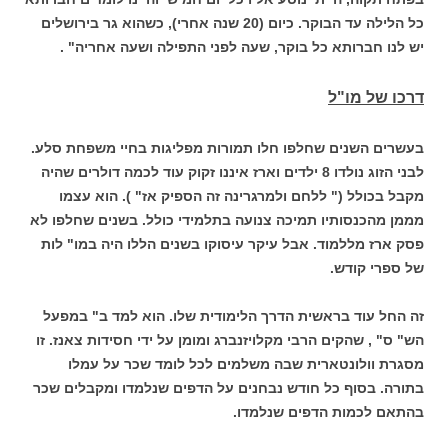
כל הלילה עד הבוקר. כיום (20 שנה אחרי), כשהוא גר בירושלים
יש לנו חברותא כל בוקר, שעה לפני התפילה ושעה אחריה" .
דרכו של מו"ל
בעשרים השנים שחלפו חלו תמורות מפליגות בחיי משפחת סלע.
לבני הזוג נולדו 8 ילדים וארז איננו זקוק עוד לכמה דולרים שהיה
מקבל בכולל (" ללחם ולמרגרינה זה הספיק אז" ). הוא עצמו
מממן מהכנסותיו תמיכה צנועה בתלמידי כולל. בשנים שחלפו לא
פסק ארז מללמוד. אבל עיקר עיסוקו בשנים הללו היה במו" לות
של ספרי קודש.
זה החל עוד בראשית הדרך הלימודית שלו. הוא למד ב" במפעל
הש" ס" , שהקים הרבי מקלויזנברג ומומן על ידי חסידות צאנז. זו
מסגרת וולונטארית שבה משלמים לכל לומד שכר על עמלו
בתורה. בסוף כל חודש נבחנים על הדפים שנלמדו ומקבלים שכר
בהתאם לכמות הדפים שנלמדו.