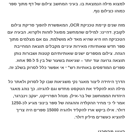
למצוא מילה הנמצאת בו. בעיני המחשב צילום של דף מתוך ספר
כמוהו כצילום נוף.
מזה שנים קיימת טכניקת OCR, המאפשרת להפוך סריקת צילום
לקובץ. דהיינו: למילים שהמחשב מסוגל לזהות ולקרוא. הבעיה עם
הטכניקה הזו היא שהיא מאד לא מושלמת. גם אם מצלמים מתוך
ספר חדש שאותיותיו מאירות עיניים מקבלים תוצאה המחייבת
הגהה. צילום מספרים ישנים שאותיותיהם קטנות ושבורות נותן
תוצאה גרועה עוד יותר – שגיאות בשעור של בין 5 ל-90 אחוז.
ספרים המודפסים באותיות רש" י אי אפשר כלל לסרוק בשלב זה.
הדרך היחידה ליצור מאגר נקי משגיאות שבו קל לסרוק ולאתר כל
מילה הוא להקליד את הטקסט מחדש וגם להגיהו. כך נוהג מאגר
היהדות הממוחשב של בר-אילן. מנהל הפרוייקט, יעקב וינברגר,
אמר לי כי מחיר ההקלדה וההגהה של ספר בינוני מגיע לכ-1250
דולר. אילו ביקש ארז להקליד ולהגיה 15000 ספרים היה צריך
להוציא כעשרים מיליון דולר.
רעיון מהפכני