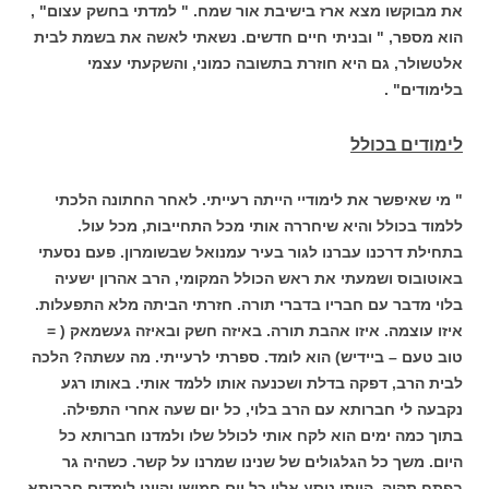
את מבוקשו מצא ארז בישיבת אור שמח. " למדתי בחשק עצום" ,
הוא מספר, " ובניתי חיים חדשים. נשאתי לאשה את בשמת לבית
אלטשולר, גם היא חוזרת בתשובה כמוני, והשקעתי עצמי
בלימודים" .
לימודים בכולל
" מי שאיפשר את לימודיי הייתה רעייתי. לאחר החתונה הלכתי
ללמוד בכולל והיא שיחררה אותי מכל התחייבות, מכל עול.
בתחילת דרכנו עברנו לגור בעיר עמנואל שבשומרון. פעם נסעתי
באוטובוס ושמעתי את ראש הכולל המקומי, הרב אהרון ישעיה
בלוי מדבר עם חבריו בדברי תורה. חזרתי הביתה מלא התפעלות.
איזו עוצמה. איזו אהבת תורה. באיזה חשק ובאיזה געשמאק ( =
טוב טעם – ביידיש) הוא לומד. ספרתי לרעייתי. מה עשתה? הלכה
לבית הרב, דפקה בדלת ושכנעה אותו ללמד אותי. באותו רגע
נקבעה לי חברותא עם הרב בלוי, כל יום שעה אחרי התפילה.
בתוך כמה ימים הוא לקח אותי לכולל שלו ולמדנו חברותא כל
היום. משך כל הגלגולים של שנינו שמרנו על קשר. כשהיה גר
בפתח תקוה, הייתי נוסע אליו כל יום חמישי והיינו לומדים חברותא