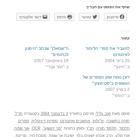
שתף את הפוסט עם חבריך
פייסבוק
טוויטר
הדפס
דואר אלקטרוני
קשור
להעביר את ספרי הלימוד
ה"שמאלן" שכתב "הימנון
לאינטרנט
לכתומים"
25 ביוני 2004
19 באוקטובר 2007
ב-"חינוך"
ב-"זמר עברי"
דוכן נוסח שוק הספרים של
הגששים ב"סטימצקי"
2 במרץ 2007
ב-"הומור"
פוסט
מאת
זאב גלילי
פורסם בתאריך
3 בדצמבר 2004
בקטגוריה
חז"ל
,
חזרה בתשובה
,
מ"ולות
,
מחשבים ואינטרנט
,
ספרות דיגיטלית
,
ספרים
,
תלמוד
,
תלמוד תורה
,
תנ"ך
וסומן בתגיות
"פני יהושוע"
,
OCR
,
אור שמח
,
ארז סלע
,
הרב אהרון ישעיהו בלוי
,
ישיבת אר שמח
,
מסכת נזיר
,
סריקת