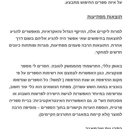
על איזה ספרים החיפוש מתבצע.
תוצאות מפתיעות
למרות ליקויים אלה, ההיקף הגדול והאקראיות, מאפשרים להגיע
לתוצאות בחיפושים שאי אפשר היה להגיע אליהם בשום דרך
אחרת. התוצאות הרבה פעמים מפתיעות, מגרות ופותחות כיוונים
חדשים למחקר.
באופן כללי, התרשמתי מהממשק לטובה. חסרים לי מספר
פונקציות, כגון האפשרות לצמצם את רשימות הספרים על פי
מקום ההדפסה או שנת ההדפסה ( למשל: כל הספרים שנדפסו
בוונציא במאה השש עשרה). מפתח הנושאים הוא כלי עזר חשוב,
ומרשימה במיוחד האפשרות לגישה הישירה לפרשות השבוע או
מסכתות הש" ס. גם האפשרויות האינטראקטיביות: בניית ספריה
פרטית, הוספת הערות וקישורים בתוך הספרים – מוסיפה הרבה
למוצר (ולא קיימת במאגרים התורנים הקיימים).
כתבי עת שבמאגר