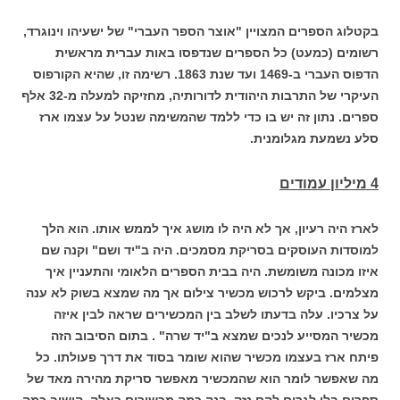
בקטלוג הספרים המצויין "אוצר הספר העברי" של ישעיהו וינוגרד,
רשומים (כמעט) כל הספרים שנדפסו באות עברית מראשית
הדפוס העברי ב-1469 ועד שנת 1863. רשימה זו, שהיא הקורפוס
העיקרי של התרבות היהודית לדורותיה, מחזיקה למעלה מ-32 אלף
ספרים. נתון זה יש בו כדי ללמד שהמשימה שנטל על עצמו ארז
סלע נשמעת מגלומנית.
4 מיליון עמודים
לארז היה רעיון, אך לא היה לו מושג איך לממש אותו. הוא הלך
למוסדות העוסקים בסריקת מסמכים. היה ב"יד ושם" וקנה שם
איזו מכונה משומשת. היה בבית הספרים הלאומי והתעניין איך
מצלמים. ביקש לרכוש מכשיר צילום אך מה שמצא בשוק לא ענה
על צרכיו. עלה בדעתו לשלב בין המכשירים שראה לבין איזה
מכשיר המסייע לנכים שמצא ב"יד שרה" . בתום הסיבוב הזה
פיתח ארז בעצמו מכשיר שהוא שומר בסוד את דרך פעולתו. כל
מה שאפשר לומר הוא שהמכשיר מאפשר סריקת מהירה מאד של
ספרים בלי לגרום להם נזק. בנה כמה מכשירים כאלה, הושיב כמה