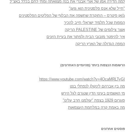
למה הדירה אמו של אורי אבנרי את בנה מצוואתה ומתי לחם בכלל באצ"ל
"חייל שלא אנס פלסטינית הוא גזען"
ג'ואן פיטרס – החוקרת שחשפה את הבלוף של הפליטים הפלסטינים
המפות שכל תלמיד ישראלי חייב להכיר
אוצר צילומים של PALESTINE הריקה
איך להיפטר מזבובי הבית ולפתור את בעיית היונים
המפה הגדולה של הארץ הריקה
הרשומות הנצפות ביותר (מהיומיים האחרונים)
https://www.youtube.com/watch?v=4OcaMRLTyGI
מה בין אברהם לינקולן לנפתלי בנט
מי האשמים בעינוי הדין שנגרם לגל הירש
פוגרום 1929 בצפת "עולמנו חרב עלינו"
מה באמת קרה במלחמת העצמאות
פוסטים אחרונים