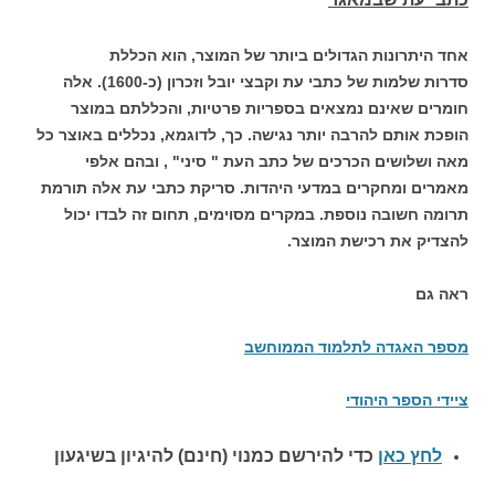
אחד היתרונות הגדולים ביותר של המוצר, הוא הכללת
סדרות
שלמות של כתבי עת וקבצי יובל וזכרון (כ-1600). אלה
חומרים שאינם נמצאים בספריות פרטיות, והכללתם במוצר
הופכת אותם להרבה יותר נגישה. כך, לדוגמא, נכללים באוצר כל
מאה ושלושים הכרכים של כתב העת " סיני" , ובהם אלפי
מאמרים ומחקרים במדעי היהדות. סריקת כתבי עת אלה תורמת
תרומה חשובה נוספת. במקרים מסוימים, תחום זה לבדו יכול
להצדיק את רכישת המוצר.
ראה גם
מספר האגדה לתלמוד הממוחשב
ציידי הספר היהודי
לחץ כאן
כדי להירשם כ
מנוי (חינם) להיגיון בשיגעון