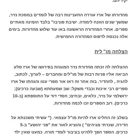
יקיריהם.
מהדורתו של ארז עוררה התעניינות רבה של לומדים במסכת נזיר,
שמשך שנים הוזנח לימודה. ישיבת פוניבז" בלבד הזמינה מאתיים
ספרים. אחרי המהדורה הראשונה באו עוד שלוש מהדורות. בימים
אלה נכנסת לדפוס המהדורה החמישית.
הצלחה מו" לית
ההצלחה לה זכתה מהדורת נזיר המוגהת בפירושו של ארז סלע
הביאה אליו פניות רבות של מו"לים ומחברים – לערוך, לכתוב,
להגיה , לההדיר. בזה אחר זה ראו אור מפרי עטו והגהתו של ארז
ספרים רבי איכות וכבדי משקל: שב שמעתתא (שבעה כרכים);
ירושלמי על נזיר, כלאים, זבחים; חסדי דוד על התוספתא (ב-10
כרכים). רוב הספרים זכו לכמה מהדורות.
בשלב זה החליט ארז להיות מו"ל עצמאי. (" עשיתי משכנתא על
הדירה, שכרתי מגיהים" ) והוציא לאור את "פני יהושע" ב-5
כרכים. הספר הפך ללהיט בציבור לומדי תורה. כמעט שאין ילד