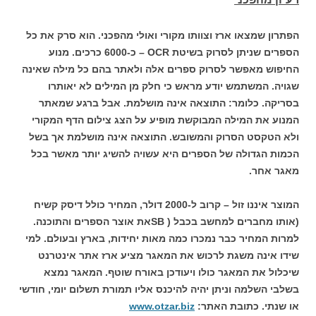
הפתרון שמצאו ארז וצוותו מקורי ואולי מהפכני. הוא סרק את כל
הספרים שניתן לסרוק בשיטת OCR – כ-6000 כרכים. מנוע
החיפוש מאפשר לסרוק ספרים אלה ולאתר בהם כל מילה שאינה
שגויה. המשתמש יודע מראש כי חלק מן המילים לא יאותרו
בסריקה. כלומר: התוצאה אינה מושלמת. אבל ברגע שמאתר
המנוע את המילה המבוקשת מופיע על הצג צילום הדף המקורי
ולא הטקסט הסרוק והמשובש. התוצאה אינה מושלמת אך בשל
הכמות הגדולה של הספרים היא עשויה להשיג יותר מאשר בכל
מאגר אחר.
המוצר איננו זול – קרוב ל-2000 דולר, המחיר כולל דיסק קשיח
(אותו מחברים למחשב בכבל ( SBאת אוצר הספרים והתוכנה.
למרות המחיר כבר נמכרו כמה מאות יחידות, בארץ ובעולם. למי
שידו אינה משגת לרכוש את המאגר מציע ארז אתר אינטרנט
שיכלול את המאגר כולו ויעודכן באורח שוטף. המאגר נמצא
בשלבי השלמה וניתן יהיה להיכנס אליו תמורת תשלום יומי, חודשי
או שנתי. כתובת האתר:
www.otzar.biz