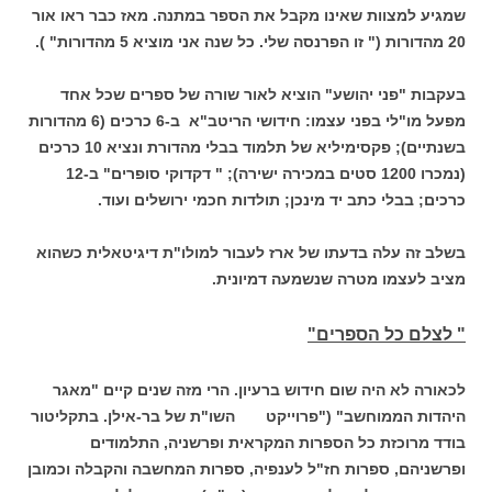
שמגיע למצוות שאינו מקבל את הספר במתנה. מאז כבר ראו אור
20 מהדורות (" זו הפרנסה שלי. כל שנה אני מוציא 5 מהדורות" ).
בעקבות "פני יהושע" הוציא לאור שורה של ספרים שכל אחד
מפעל מו"לי בפני עצמו: חידושי הריטב"א ב-6 כרכים (6 מהדורות
בשנתיים); פקסימיליא של תלמוד בבלי מהדורת ונציא 10 כרכים
(נמכרו 1200 סטים במכירה ישירה); " דקדוקי סופרים" ב-12
כרכים; בבלי כתב יד מינכן; תולדות חכמי ירושלים ועוד.
בשלב זה עלה בדעתו של ארז לעבור למולו"ת דיגיטאלית כשהוא
מציב לעצמו מטרה שנשמעה דמיונית.
" לצלם כל הספרים"
לכאורה לא היה שום חידוש ברעיון. הרי מזה שנים קיים "מאגר
היהדות הממוחשב" ("פרוייקט השו"ת של בר-אילן. בתקליטור
בודד מרוכזת כל הספרות המקראית ופרשניה, התלמודים
ופרשניהם, ספרות חז"ל לענפיה, ספרות המחשבה והקבלה וכמובן