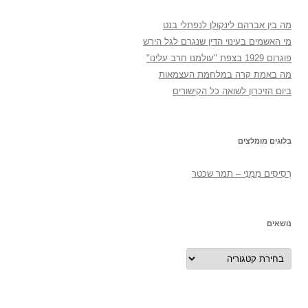
מה בין אברהם לינקולן לנפתלי בנט
מי האשמים בעינוי הדין שנגרם לגל הירש
פוגרום 1929 בצפת "עולמנו חרב עלינו"
מה באמת קרה במלחמת העצמאות
ביום הזיכרון לשואה כל הקישורים
בלוגים מומלצים
רְסִיסִים מִמֶנִי – תמר שכטר
נושאים
נושאים