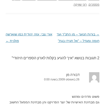
מסמכים
,
רוני שוויקה
.
→
ניווט
בורות הנוער – מן התנ"ך ועד
אורי צבי: עזה יהודית כמו שוארשה
בפוסטים
חומה ומגדל – "אל תגידו בגת"
פולנית
←
2 תגובות בנושא “
איך להגיע בקלות לארון הספרים היהודי
”
דבורה מן
26 באוגוסט 2009 בשעה 0:00
פשוט מדהים ומרגש
גם מבחינת האישיות של יוצר הפרויקט והן מבחינת המפעל החשוב