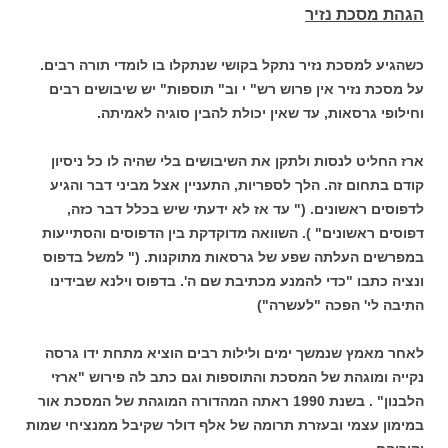
הגהת מסכת נזיר
כשהגיע למסכת נזיר נתקל בקושי שנתקלו בו לומדי תורה רבים.
על מסכת נזיר אין פרוש רש" י וב" תוספות" יש שיבושים רבים
וחילופי גרסאות, עד שאין יכולת להבין סוגיה לאמיתה.
ארז החליט לנסות ולתקן את השיבושים בלי שהיה לו כל ניסיון
קודם בתחום זה. הלך לספריות, התעניין אצל מביני דבר והגיע
לדפוסים ראשונים. (" עד אז לא ידעתי שיש בכלל דבר כזה,
דפוסים ראשונים" ). השוואה מדוקדקת בין הדפוסים והסתייעות
במפרשים העלתה שפע של גרסאות מתוקנות. (" למשל בדפוס
ונציה כתבו "כדי להמנע מכתיבת שם ה'. בדפוס וילנא שבידינו
התיבה לי' הפכה "לעשרה")
לאחר מאמץ שנמשך ימים ולילות רבים הוציא מתחת ידו גרסה
נקייה ומוגהת של המסכת והתוספות וגם כתב לה פירוש "ארזי
הלבנון" . בשנת 1990 ראתה המהדורה המוגהת של המסכת אור
במימון עצמי ובעזרת תרומה של אלף דולר שקיבל ממנציחי שמות