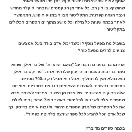
אוסף עצום של שאלות ותשובות (שו"ת). זהו מפעל לאומי
שהושקע בו הון רב. כל אחד מן הטקסטים שנבחרו הוקלד מחדש
ועבר הגהה קפדנית. התקליטור מצויד במנוע חיפוש, המאפשר
לאתר בכמה שניות כל מילה וכל מושג מתוך ים הספרים הכלולים
בתקליטור.
בשביל מה מפעל נוסף? וכיצד יכול אדם בודד בעל אמצעים
צנועים להרים מפעל כזה?
ארז מדבר בהערכה רבה על "מאגר היהדות" של בר אילן, שהוא
נעזר בו רבות בעבודתו. הרעיון שלו היה אחר. "פרויקט בר אילן
הוא נפלא ואין לו תחליף. אבל הוא מכיל רק כ-700 ספרים.
בעבודתי נחשפתי לאוצרות העצומים הגנוזים בספריות. אוצרות
אלה רחוקים מהישג ידו של אדם מן הישוב. אמרתי לעצמי: מדוע
שספרים אלה לא יגיעו לכל יהודי באשר הוא? הרעיון היה לצלם
את כל הספרים של ארון הספרים היהודי ולגבות אותם בדיסק, כך
שכל אדם יוכל להגיע לכל ספר שירצה בלחיצת כפתור" .
בכמה ספרים מדובר?