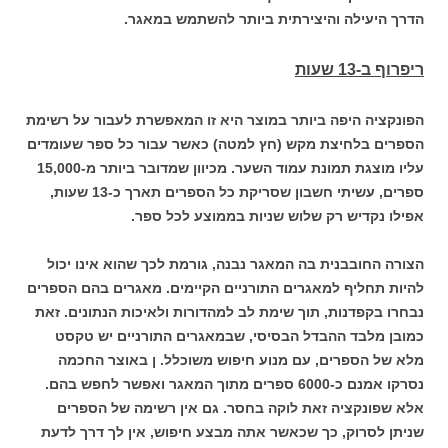
הדרך היעילה והיצירתית ביותר להשתמש במאגר.
ריפרוף ב-13 שעות
הפונקציה היפה ביותר במוצר היא זו המאפשרת לעבור על רשימת
הספרים בלחיצת מקש (חץ למטה) כאשר עבור כל ספר שעומדים
עליו מוצגת תמונת עמוד השער. מכיוון שמדובר ביותר מ-15,000
ספרים, עשיתי חשבון שסריקת כל הספרים תארך כ-13 שעות,
אפילו נקדיש רק שלוש שניות בממוצע לכל ספר.
הצורה החובבנית בה המאגר נבנה, גורמת לכך שהוא אינו יכול
להיות תחליף למאגרים התורניים הקיימים. מאגרים בהם הספרים
נבחרו בקפדנות, תוך שימת לב למהדורות ולאיכות הנתונים. זאת
כמובן מלבד ההבדל הבסיסי, שבמאגרים התורניים יש טקסט
מלא של הספרים, עם מנוע חיפוש משוכלל. ן באוצר החכמה
נסרקו אמנם כ-6000 ספרים מתוך המאגר ואפשר לחפש בהם.
אלא שפונקציה זאת לוקה בחסר. גם אין רשימה של הספרים
שניתן לסרוק, כך שכאשר אתה מבצע חיפוש, אין לך דרך לדעת