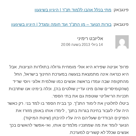
פינגבאק:
מתי בכלל אהבו ללמוד תנ"ך | היגיון בשיגעון
פינגבאק:
בורות הנוער – מן התנ"ך ועד חומה ומגדל | היגיון בשיגעון
אליזבט רימיני
14 ביולי 2013 בשעה 20:06
פרופ' אניטה שפירא היא אולי מומחית גדולה בתולדות הציונות, אבל
היא כנראה אינה מתמצאת בנעשה במערכת החינוך בישראל, החל
מהתקופה שבה עמדו בראשה אנשים כמו שולמית אלוני ויוסי שריד
(שהקומיסרים שהם מינו עדיין שולטים בה), וכלה בימינו אנו שתרבות
תכניות הריאליטי שוטפת גם את בתי הספר.
ביטלו לחלוטין את לימוד התנ"ך. כך בבית הספר בו למד בני. רק כאשר
היה עליו לעבור בחינת בגרות בתנך , לימדו אותו באופן מזורז את
הפרקים הבודדים שעליהם היה עליו להיבחן (שיטת המיקוד).
הנוער לומד את מה שמחנכיו מלמדים אותו, ואי-אפשר להאשים בכך
אנשים שכלל לא קשורים למערכת.