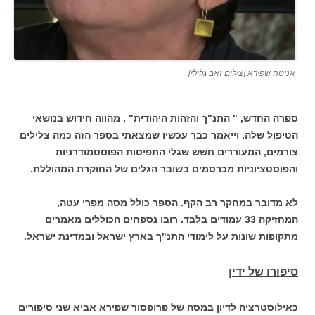
אניטה שפירא [צילום זאב גלילי]
ספרה החדש, " התנ"ך והזהות היהודית" , מהווה חידוש בנושאי
הטיפול שלה. וייאמר כבר עכשיו שמצאתי בספר הזה כמה צלילים
צורמים, המעוררים חשש שגלי התפיסות הפוסטמודרניות
והפוסטציוניות מכרסמים בשובר הגלים של החוקרת המהוללת.
לא מדובר במחקר רב הקף. הספר כולל מסה מפרי עטה,
המחזיקה 33 עמודים בלבד. רובו נספחים הכוללים מאמרים
מתקופות שונות על לימודי התנ"ך בארץ ישראל ובמדינת ישראל.
סיפורו של ידין
כאילוסטרציה לדיון במסה של פרופסור שפירא אביא שני סיפורים