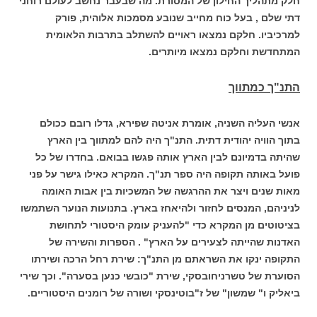
חלק מתהליך החילון של המסורת. מה שבעבר נחשב לעולם רוחני
דתי שלם , בעל כוח מחייב שנובע מסמכות אלוהית, פורק
למרכיביו. חלקם נמצאו ראויים להשתלב בתרבות הלאומית
המתחדשת וחלקם נמצאו מיותרים.
התנ"ך כמתווך
אנשי העליה השניה, אומרת אניטה שפירא, גדלו רובם ככולם
בתוך הוויה יהודית דתית. התנ"ך היה להם למתווך בין הארץ
שהיתה בדמיונם לבין הארץ אותה פגשו בבואם. בחדרו של כל
פועל באותה תקופה היה ספר תנ"ך. המקרא כאילו גישר על פני
מאות שנים ויצר את ההרגשה של המשכיות בין אבות האומה
לניניהם, המנסים לחזור ולהיאחז בארץ. בתנועות הנוער השתמשו
בציטוטים מן המקרא כדי "להעניק עומק היסטורי לתחושת
האדנות שהייתה לצעירים על הארץ" . הספרות והשירה של
התקופה ינקו את השראתם מן התנ"ך: שירת רחל הרכה ושירתו
הסוערת של טשרניחובסקי, שירת "כובשי כנען בסערה". וכך שירי
ביאליק ו" שמשון" של ז"בוטינסקי ושורה של רומנים היסטוריים.