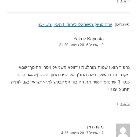
↓
להגיב
פינגבאק:
יורם קניוק מישראלי ליהודי | היגיון בשיגעון
Yakov Kapusta
9 באפריל 2016 בשעה 21:20
נהפוך הוא ! שטות מוחלטת ! דווקא השמאל ו"סרי החינוך" שבאו
מקרבו גנבו והשליכו את התנ"ך אל הפח מתוך חשש (שאגב הוכח
כנכון !) שהנוער יעשה את החיבור המתבקש לארץ ישראל בגבולותיה
התנ"כיים !!!
↓
להגיב
משה חזן
7 באפריל 2017 בשעה 14:35