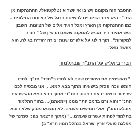
ההסבר הזה מקומם ויש בו אי יושר אינטלקטואלי. ההתנתקות מן
התנ"ך היא אחד הביטויים לפשיטת הרגל של הציונות החילונית –
כמו ההתנתקות מן הארץ ומכל האידיאלים של הציונות. חשבון
נפש אמיתי היה מביא למסקנה שעצם הרעיון של " חזרה
למקורות" , תוך דילוג על אלפיים שנות יצירה יהודית בגולה, הוא
מעשה נואל.
דברי ביאליק על התנ"ך שבתלמוד
" מאשימים את היהודים שהם לא למדו ב"חדר" תנ"ך. למדו
חומש וזכרו פסוק בישעיהו מתוך בבא קמא… ואני מבטיח לכם
שהיהודים שזכרו את הפסוק התנ"כי מתוך בבא קמא הרגישו את
התנ"ך והוא זרם בדמם יותר ממנו (=מאתנו)… בתוך התלמוד
מובלע התנ"ך אולי חמישים פעמים. לא תמצאו פסוק שלא הובא
בתלמוד לפחות עשרים פעמים…" (מתוך הרצאה בפני סמינר של
מפלגת פועלי ארץ ישראל בנהלל תמוז תרצ" ב).