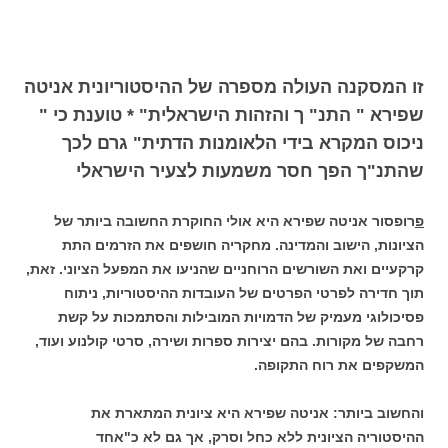
זו המסקנה העולה מספרה של ההיסטוריונית אניטה
שפירא " התנ" ך והזהות הישראלית" * טוענת כי "
ניכוס המקרא בידי הלאומנות הדתית" גרם לכך
שהתנ"ך הפך חסר משמעות לצעיר הישראלי
פ
רופסור אניטה שפירא היא אולי החוקרת החשובה ביותר של
הציונות, הישוב והמדינה. מחקריה חושפים את הזרמים התת
קרקעיים ואת השורשים הרוחניים שהניעו את המפעל הציוני. זאת,
תוך חדירה לפרטי הפרטים של העובדות ההיסטוריות, ניתוח
פסיכולוגי מעמיק של הדמויות המובילות והסתמכות על קשת
רחבה של מקורות. בהם יצירות ספרות ושירה, סרטי קולנוע ועוד,
המשקפים את רוח התקופה.
והחשוב ביותר: אניטה שפירא היא ציונית המתארת את
ההיסטוריה הציונית ללא כחל וסרק, אך גם לא כ"אחד