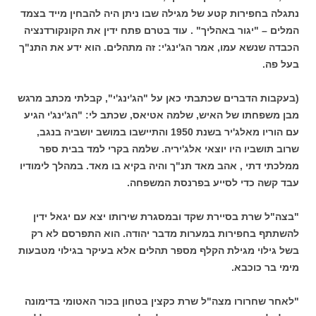
נתגלה בחפירות קטע של מגילה שבו ניתן היה להבחין מייד בצמד
המלים – "יגור באהליך" . עוד בטרם פתח ידין את הקונקורדנציה
הכבדה שנשא עמו, אמר הג'ינג'י: זה מתהלים. הוא ידע את התנ"ך
בעל פה.
(בעקבות הדברים שכתבתי כאן על "הג'ינג'י", קבלתי מכתב מרגש
מבן משפחתו של האיש, שלמה אטיאס, שכתב לי: "הג'ינג'י הגיע
עם הוריו מאלג'יר בשנת 1950 והתיישבו במושב יושביה בנגב,
שרוב תושביו היו יוצאי אלג'יריה. שלמה בקרי למד בבית ספר
ממלכתי דתי , אהב מאד תנ"ך והיה בקיא בו מאד. במהלך לימודיו
עבד קשה כדי לסייע בפרנסת המשפחה.
"בצה"ל שרת בסיירת שקד ובמסגרת שירותו יצא עם יגאל ידין
להשתתף בחפירות במערות מדבר יהודה. הוא התפרסם לא רק
בשל גילוי מגילת הקלף מספר תהלים אלא בעיקר בגילוי מטבעות
מימי בר כוכבא.
"לאחר שחרורו מצה"ל שרת כקצין בטחון בכור האטומי בדימונה