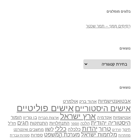
בלוגים מומלצים
רְסִיסִים מִמֶנִי – תמר שכטר
נושאים
נושאים
נושאים
אבטואנטישמיות
אולמרט
אהוד ברק
אישים פוליטיים
אישים היסטוריים
ארץ ישראל
אקדמיה
בן גוריון
הומור
אנטישמיות
ארצות הברית
היסטוריה יהודית
חגים
התנתקות
התנחלויות
חז"ל
הלכה
הספר
יהדות
כללי
טרור
לשון
כלכלה
מחשבים ואינטרנט
חינוך
חרדים
מלחמות ישראל
מערכת המשפט
ספרות
מחתרות
ספרות עברית