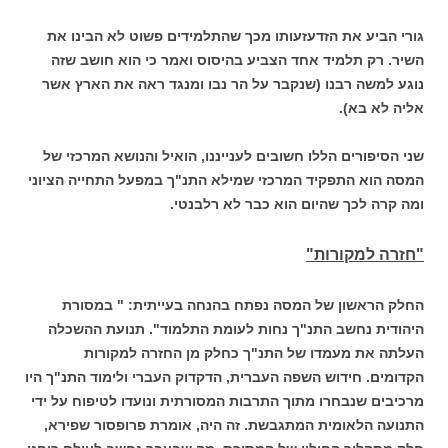
גורי הביע את הזדעזעותו מכך שהתלמידים פשוט לא הבינו את
השיר. רק תלמיד אחד הצביע בהיסוס ואמר כי הוא חושב שזה
נוגע למשה רבנו (שנקבר על הר נבו ומנגד ראה את הארץ אשר
אליה לא בא).
שני הסיפורים הללו חשובים לענייננו, הואיל והנושא המרכזי של
המסה הוא התפקיד המרכזי שמילא התנ"ך במפעל התחייה הציוני
ומה קרה לכך שהיום הוא כבר לא רלבנטי.
"חזרה למקורות"
החלק הראשון של המסה נפתח בהנחה בעייתית: " במסורת
היהודית נחשב התנ"ך נחות לעומת התלמוד". תנועת ההשכלה
העלתה את מעמדו של התנ"ך כחלק מן החזרה למקורות
הקדומים. חידוש השפה העברית, הדקדוק העברי ולימוד התנ"ך היו
מרכיבים שנבחרו מתוך התרבות המסורתית ונועדו לטיפוח על ידי
התנועה הלאומית המתגבשת. זה היה, אומרת פרופסור שפירא,