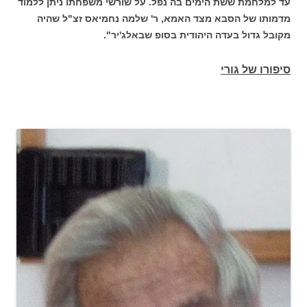
עד למלחמת ששת הימים בה נפל. על שורשי משפחתו ניתן ללמוד
מדמותו של הסבא מצד האמא, ר' שלמה נחמיאס זצ"ל שהיה
מקובל גדול בעדה היהודית בסופ שבאלג'יר".
סיפורו של גורי