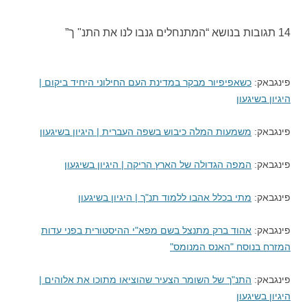
14 תגובות בנושא “
המתנחלים גנבו לנו את התנ" ך
”
פינגבאק:
כשאפיפיור מבקר במדינת העם החילוני היחיד ביקום |
היגיון בשיגעון
פינגבאק:
משמעות המלה כיבוש בשפה העברית | היגיון בשיגעון
פינגבאק:
המפה הגדולה של הארץ הריקה | היגיון בשיגעון
פינגבאק:
מתי בכלל אהבו ללמוד תנ"ך | היגיון בשיגעון
פינגבאק:
אהוד ברק מתנצל בשם מפא"י ההיסטורית בפני עדות
המזרח בנוסח "האנס המנומס"
פינגבאק:
התנ"ך של השומר הצעיר שהוציאו מתוכו את אלוהים |
היגיון בשיגעון