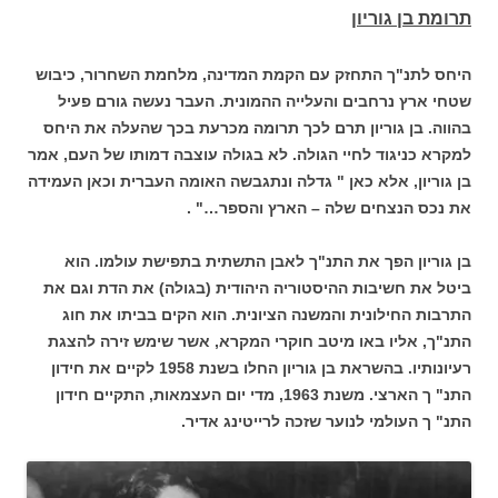
תרומת בן גוריון
היחס לתנ"ך התחזק עם הקמת המדינה, מלחמת השחרור, כיבוש
שטחי ארץ נרחבים והעלייה ההמונית. העבר נעשה גורם פעיל
בהווה. בן גוריון תרם לכך תרומה מכרעת בכך שהעלה את היחס
למקרא כניגוד לחיי הגולה. לא בגולה עוצבה דמותו של העם, אמר
בן גוריון, אלא כאן " גדלה ונתגבשה האומה העברית וכאן העמידה
את נכס הנצחים שלה – הארץ והספר…" .
בן גוריון הפך את התנ"ך לאבן התשתית בתפישת עולמו. הוא
ביטל את חשיבות ההיסטוריה היהודית (בגולה) את הדת וגם את
התרבות החילונית והמשנה הציונית. הוא הקים בביתו את חוג
התנ"ך, אליו באו מיטב חוקרי המקרא, אשר שימש זירה להצגת
רעיונותיו. בהשראת בן גוריון החלו בשנת 1958 לקיים את חידון
התנ" ך הארצי. משנת 1963, מדי יום העצמאות, התקיים חידון
התנ" ך העולמי לנוער שזכה לרייטינג אדיר.