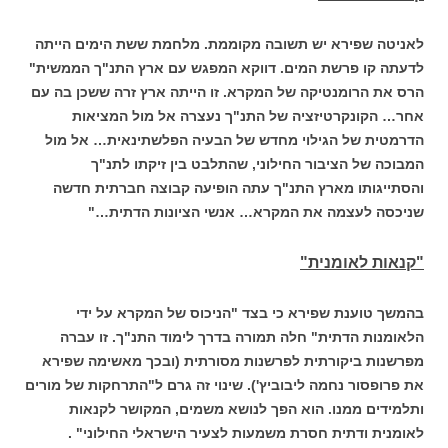
לאניטה שפירא יש תשובה מקוממת. מלחמת ששת הימים הייתה
לדעתה קו פרשת המים. דווקא המפגש עם ארץ התנ"ך הממשית"
הרס את הרומנטיקה של המקרא. זו הייתה ארץ זרה ששכן בה עם
אחר… הקונקרטיזציה של התנ"ך נעצרה אל מול המציאות
הדרמטית של הגילוי מחדש של הבעיה הפלשתינאית… אל מול
המבוכה של הציבור החילוני, שהתלבט בין זיקתו לתנ"ך
והסתייגותו מארץ התנ"ך עתה הופיעה קבוצה חברתית חדשה
שניכסה לעצמה את המקרא… אנשי הציונות הדתית…"
"קנאות לאומנית"
בהמשך טוענת שפירא כי בצד "הניכוס של המקרא על ידי
הלאומנות הדתית" חלה תמורה בדרך לימוד התנ"ך. זו עברה
מפרשנות ביקורתית לפרשנות מסורתית (ובכך מאשימה שפירא
את פרופסור נחמה ליבוביץ'). שינוי זה גרם ל"התרחקות של מורים
ותלמידים ממנו. הוא הפך לנושא משמים, המקושר לקנאות
לאומנית ודתית חסרת משמעות לצעיר הישראלי החילוני" .