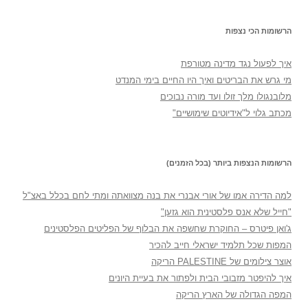
הרשומות הכי נצפות
איך לפעול נגד מדינה מטורפת
מי גרש את הבריטים ואיך היו החיים בימי המנדט
מלובנגולו מלך זולו ועד מורה נבוכים
מכתב גלוי ל"אידיוטים שימושיים"
הרשומות הנצפות ביותר (בכל הזמנים)
למה הדירה אמו של אורי אבנרי את בנה מצוואתה ומתי לחם בכלל באצ"ל
"חייל שלא אנס פלסטינית הוא גזען"
ג'ואן פיטרס – החוקרת שחשפה את הבלוף של הפליטים הפלסטינים
המפות שכל תלמיד ישראלי חייב להכיר
אוצר צילומים של PALESTINE הריקה
איך להיפטר מזבובי הבית ולפתור את בעיית היונים
המפה הגדולה של הארץ הריקה