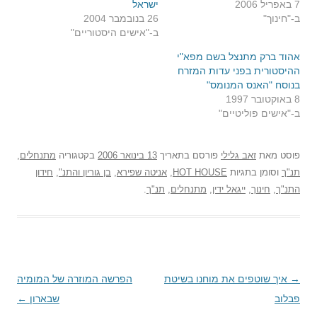
7 באפריל 2006
ישראל
ב-"חינוך"
26 בנובמבר 2004
ב-"אישים היסטוריים"
אהוד ברק מתנצל בשם מפא"י
ההיסטורית בפני עדות המזרח
בנוסח "האנס המנומס"
8 באוקטובר 1997
ב-"אישים פוליטיים"
פוסט
מאת
זאב גלילי
פורסם בתאריך
13 בינואר 2006
בקטגוריה
מתנחלים
,
תנ"ך
וסומן בתגיות
HOT HOUSE
,
אניטה שפירא
,
בן גוריון והתנ"
,
חידון
התנ"ך
,
חינוך
,
ייגאל ידין
,
מתנחלים
,
תנ"ך
.
→
ניווט
איך שוטפים את מוחנו בשיטת
הפרשה המוזרה של המומיה
פבלוב
בפוסטים
שבארון
←