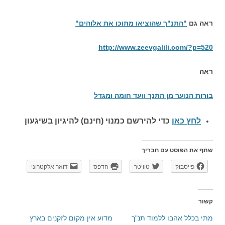
ראה גם
"התנ"ך שהוציאו מתוכו את אלוהים"
http://www.zeevgalili.com/?p=520
ראה
בורות הנוער מן התנך וועד חומה ומגדל
לחץ כאן
כדי להירשם כ
מנוי (חינם) להיגיון בשיגעון
שתף את הפוסט עם חבריך
פייסבוק
טוויטר
הדפס
דואר אלקטרוני
קשור
מתי בכלל אהבו ללמוד תנ"ך
מדוע אין מקום לזקנים בארץ