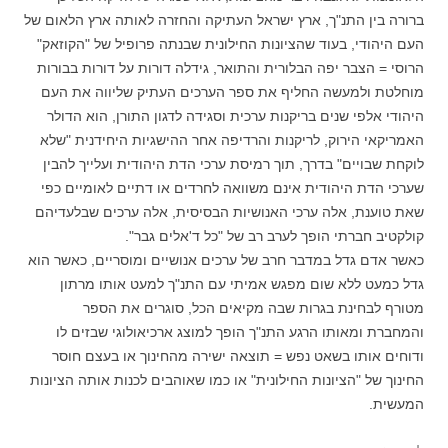
ברורה בין התנ"ך, ארץ ישראל העתיקה והחזרה לאותה ארץ הלאום של
העם היהודי, בעוד שהציונות החילונית שבנתה פרופיל של "הקוזאק"
הרוסי = הצבר יפה הבלורית והתואר, גידלה דורות על דורות בבורות
מוחלטת ולמעשה החליף את ספר הערכים העתיק שליווה את העם
היהודי אלפי שנים בריקנות ערכית וסגידה לדגון התורן, הוא הדולר
האמריקאי הירוק, לריקנות והרדיפה אחר ההישגיות היחידנית "שלא
לוקחת שבויים" בדרך, תוך רמיסת ערכי הדת היהודית ועלייך להבין
שערכי הדת היהודית אינם משוואה לחרדים או דתיים לאומיים כפי
שאת טוענת, אלה ערכי האנושיות הבסיסית, אלה ערכים שבלעדיהם
קולקטיב חברתי הופך לערב רב של "כל ד'אלים גבר".
כאשר אדם גדל במדבר חרב של ערכים אנושיים ומוסריים, כאשר הוא
גדל כמעט ללא שום מפגש אמיתי עם התנ"ך למעט אותו מרתון
מטורף לבחינת בגרות שבה מקיאים הכל, סוגרים את הספר
והמחברת ומאותו הרגע התנ"ך הופך למוצג ארכיאולוגי שבזים לו
ודוחים אותו בשאט נפש = תוצאה ישירה מהחינוך או בעצם חוסר
החינוך של "הציונות החילונית" או כמו שאוהבים לכנות אותה הציונות
המעשית.