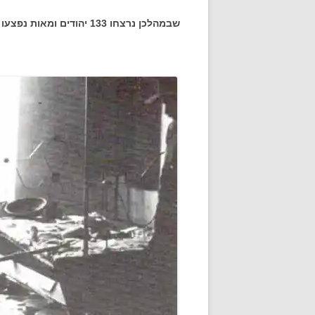
שבמהלכן נרצחו 133 יהודים ומאות נפצעו – בחברון, בצפת, במשמר העמק, במוצא ובחולדה.