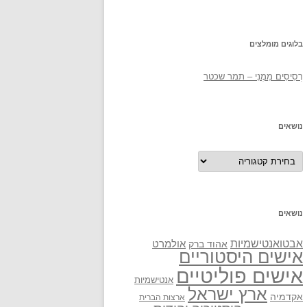
בלוגים מומלצים
רְסִיסִים מִמֶנִי – תמר שכטר
נושאים
נושאים
נושאים
אבטואנטישמיות
אולמרט
אהוד ברק
אישים היסטוריים
אישים פוליטיים
אנטישמיות
ארץ ישראל
אקדמיה
ארצות הברית