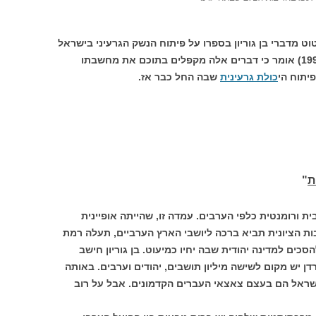
ט מדברי בן גוריון בספרו על פיתוח הנשק הגרעיני בישראל
(" נשק גרעיני במזרח התיכון" , אקדמון, 1994) אומר כי דברים אלה מקפלים בתוכם את מחשבתו
פיתוח הי
כולת גרעינית
שבה החל כבר אז.
ת
"
ית ורומנטית כלפי הערבים. עמדה זו, שהייתה אופיינית
ות הציונית תביא ברכה ליושבי הארץ הערביים, תעלה רמת
כים למדינה יהודית שבה יחיו כמיעוט. בן גוריון חישב
ן יש מקום לשישה מיליון תושבים, יהודים וערבים. באותה
ישראל הם בעצם צאצאי העברים הקדמונים. אבל על רוב