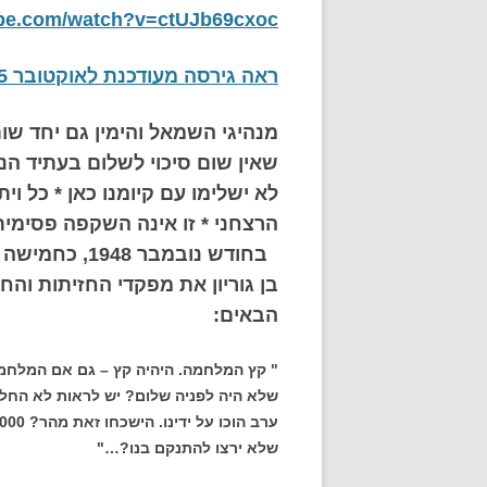
ube.com/watch?v=ctUJb69cxoc
ראה גירסה מעודכנת לאוקטובר 2015 "הבטחתם יונה"
מנהיגי השמאל והימין גם יחד ש
שאין שום סיכוי לשלום בעתיד הנ
לא ישלימו עם קיומנו כאן * כל ו
הרצחני * זו אינה השקפה פסימית
בחודש נובמבר
בן גוריון את מפקדי החזיתות וה
הבאים:
" קץ המלחמה. היהיה קץ – גם אם המלחמ
שלא היה לפניה שלום? יש לראות לא החלטו
שלא ירצו להתנקם בנו?…"