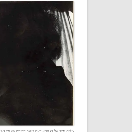
צילום נדיר של בן גוריון בעת ביקור בקיבוץ עין גדי ב-1970. באדיבות הצלם שבתאי לרנר