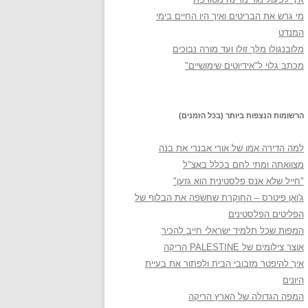
מי גרש את הבריטים ואיך היו החיים בימי
המנדט
מלובנגולו מלך זולו ועד מורה נבוכים
מכתב גלוי ל"אידיוטים שימושיים"
הרשומות הנצפות ביותר (בכל הזמנים)
למה הדירה אמו של אורי אבנרי את בנה
מצוואתה ומתי לחם בכלל באצ"ל
"חייל שלא אנס פלסטינית הוא גזען"
ג'ואן פיטרס – החוקרת שחשפה את הבלוף של
הפליטים הפלסטינים
המפות שכל תלמיד ישראלי חייב להכיר
אוצר צילומים של PALESTINE הריקה
איך להיפטר מזבובי הבית ולפתור את בעיית
היונים
המפה הגדולה של הארץ הריקה