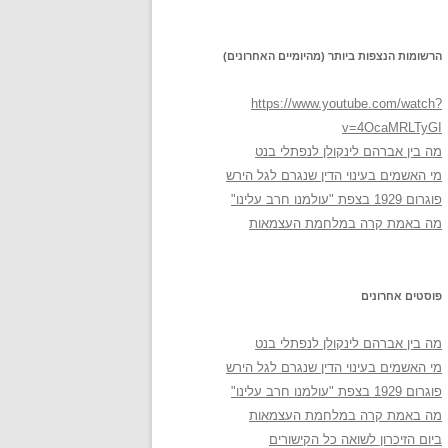
הרשומות הנצפות ביותר (מהיומיים האחרונים)
https://www.youtube.com/watch?
v=4OcaMRLTyGI
מה בין אברהם לינקולן לנפתלי בנט
מי האשמים בעינוי הדין שנגרם לגל הירש
פוגרום 1929 בצפת "עולמנו חרב עלינו"
מה באמת קרה במלחמת העצמאות
פוסטים אחרונים
מה בין אברהם לינקולן לנפתלי בנט
מי האשמים בעינוי הדין שנגרם לגל הירש
פוגרום 1929 בצפת "עולמנו חרב עלינו"
מה באמת קרה במלחמת העצמאות
ביום הזיכרון לשואה כל הקישורים