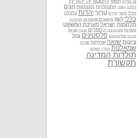
היסטוריה יהודית
בן גוריון
הומור
חגים
התנתקות
התנחלויות
הלכה
הספר
יהדות
טרור
חז"ל
כלכלה
חינוך
חרדים
כללי
לשון
מחשבים ואינטרנט
מחתרות
מלחמות ישראל
מערכת המשפט
ספרים
ספרות
ערביי ישראל
ספרות עברית
פלסטינים
צהל
פוליטיקאים
ערבים
שואה
ציונות
שחיתות
שירה
שמאלנות
תהליך השלום
תולדות המדינה
תקשורת