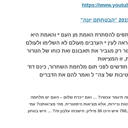
https://www.yout
ותפים להסתרת האמת מן העם * והאמת היא
ראה לעין * הערבים מעולם לא השלימו ולעולם
יתור רק מגביר את תאבונם ואת כוחו של הטרור
, זו המציאות
 1948, כחמישה חודשים לפני תום מלחמת השחרור, כינס דוד
חטיבות של צה" ל ואמר להם את הדברים
ה תיגמר עכשיו? … ואם ייכרת שלום – האם יש מלחמה
ת וניירות, אלא מציאות היסטורית. מהי מציאותנו? עמי
ערב הוכו על ידינו. הישכחו זאת מהר? 700,000 איש היכו 30 מיליון. הישכחו עלבון זה? … היש בטחון