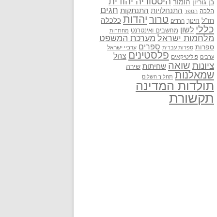
היסטוריה יהודית
בן גוריון
הומור
חגים
התנתקות
התנחלויות
הלכה
הספר
יהדות
טרור
חז"ל
כלכלה
חינוך
חרדים
כללי
לשון
מחשבים ואינטרנט
מחתרות
מלחמות ישראל
מערכת המשפט
ספרים
ספרות
ערביי ישראל
ספרות עברית
פלסטינים
צהל
פוליטיקאים
ערבים
שואה
ציונות
שחיתות
שירה
שמאלנות
תהליך השלום
תולדות המדינה
תקשורת