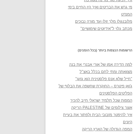
מי גרש את הבריטים ואיך היו החיים בימי
המנדט
מלובנגולו מלך זולו ועד מורה נבוכים
מכתב גלוי ל"אידיוטים שימושיים"
הרשומות הנצפות ביותר (בכל הזמנים)
למה הדירה אמו של אורי אבנרי את בנה
מצוואתה ומתי לחם בכלל באצ"ל
"חייל שלא אנס פלסטינית הוא גזען"
ג'ואן פיטרס – החוקרת שחשפה את הבלוף של
הפליטים הפלסטינים
המפות שכל תלמיד ישראלי חייב להכיר
אוצר צילומים של PALESTINE הריקה
איך להיפטר מזבובי הבית ולפתור את בעיית
היונים
המפה הגדולה של הארץ הריקה