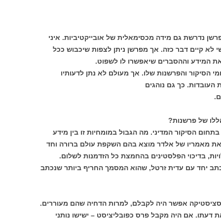
רשן נדרשת גם מידה מכסימאלית של אובייקטיביות. איני
 לא קיים דבר כזה. אך מפרשן ניתן לצפות שיכבוש ככל
ת המידע וההסברים שיאפשרו לו לשפוט.
י הסיקור והפרשנות שלו. אך מעולם לא נתן לדעותיו
העובדות. כך גם נוהגים
ם.
ללו של פרשנות?
חום הסיקור המדיני. מה הגבול במומחיות זו בין מידע
 את מאמריו של אלדר מוצא בהם השקפת עולם ברורה וחד
ת, בדיכוי הפלסטינים בהחמצת כל הזדמנות לשלום.
כתב יחד עם עדית זרטל, שהוא המסמך החריף ביותר שנכתב
סציסטיקה אפשר היה לקבלם, למרות הדחיה שהם מעוררים.
 דעתו. אם היה מקבל פרס כפובליציסט – ישישו נותני