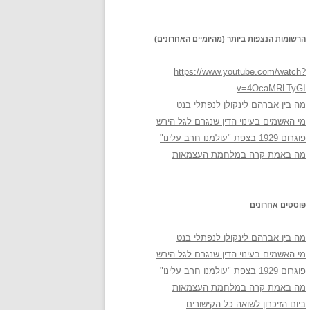
הרשומות הנצפות ביותר (מהיומיים האחרונים)
https://www.youtube.com/watch?
v=4OcaMRLTyGI
מה בין אברהם לינקולן לנפתלי בנט
מי האשמים בעינוי הדין שנגרם לגל הירש
פוגרום 1929 בצפת "עולמנו חרב עלינו"
מה באמת קרה במלחמת העצמאות
פוסטים אחרונים
מה בין אברהם לינקולן לנפתלי בנט
מי האשמים בעינוי הדין שנגרם לגל הירש
פוגרום 1929 בצפת "עולמנו חרב עלינו"
מה באמת קרה במלחמת העצמאות
ביום הזיכרון לשואה כל הקישורים