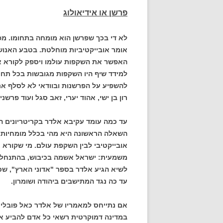
פרשן או אידיאולוג
לא די בכך שפרשן הוא מומחה בתחומו. מפ
אומר אובייקטיביות מוחלטת. בטבע האנושי
האפשר את השקפות עולמו ויספק לקורא א
למידד שיף היו השקפות מגובשות בכל תחומ
להשפיע על הפרשנות ובוודאי לא לסלף את 
רון בן ישי, אהוד יערי, זאב סגל ועוד פרשני
עד כמה עומד עקיבא אלדר בקריטריונים ה
השאלה הראשונה היא מהי בכלל מומחיות בת
אובייקטיבי לבין השקפת עולם. מי שקורא
משמעית: ישראל אשמה בכיבוש, בהתנחלויו
לשיא הגיע אלדר בספר "אדוני הארץ", ש
עד כה נגד המתישבים ביהודה ושומרון.
אם נתייחס למאמריו של אלדר כאל פובלי
במדינה דמוקרטית רשאי כל אדם להביע את