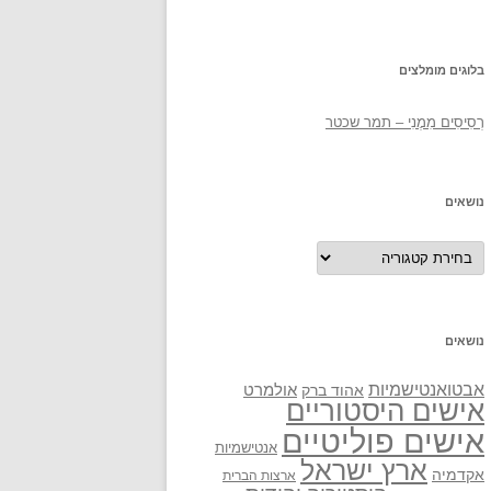
בלוגים מומלצים
רְסִיסִים מִמֶנִי – תמר שכטר
נושאים
נושאים
נושאים
אבטואנטישמיות
אולמרט
אהוד ברק
אישים היסטוריים
אישים פוליטיים
אנטישמיות
ארץ ישראל
אקדמיה
ארצות הברית