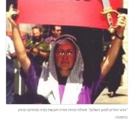
"הרגו יהודים למען השלום". פעילת זכויות אזרח חובשת כפיה ומחזיקה פיגיון
בהפגנה