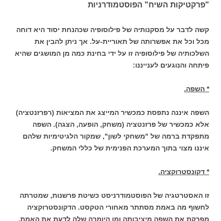
"פרקטיקות השיח" הפוסטמודרניות
קשה לדבר על מסקנותיה של פילוסופיה שכהנחת יסוד היא דוחה
מכל וכל את אפשרותה של תאוריית-על. אך ניתן להבין את
השלכותיה של פילוסופיה זו על ידי בחינת כמה מן המושגים שהיא
פיתחה והנוגעים לענייננו:
* השפה.
השפה איננה נתפסת כמכשיר המייצג את
המציאות (רפרזנטציה)
אלא כמכשיר של פרזנטציה (משחק, הופעה, הצגה). השפה
מתפקדת ברמה של "משחקי לשון", שמקור הלגיטימיות שלהם
איננו מצוי בתוך המערכת הפנימית של כללי המשחק.
* דקונסטרוקציה.
זו האסטרטגיה של הפוסטמודרניסט כשיטת פרשנות, שמטרתה
לחשוף מה באמת מסתתר מאחורי הטקסט. הדקונסטרוקציה
מפרקת את השפה מיציבותה ומן היומרה שלה לדעת את האמת.