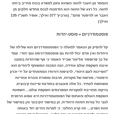
הנמסר מן העבר להווה כשהוא טעון למפרע בכוח מחייב ביחס
להווה. כל רגע של ההווה הוא הזדמנות לנכס מחדש חלקים מן
העבר או להיפטר מהם". (גורביץ' 377 ואילך; אופיר תשנ"ז 135
ואילך)
פוסטמודרניזם = פוסט-יהדות
קל להסיק מן הנאמר למעלה כי הפוסטמודרניזם הוא שלילה של
היהדות ואין אדם יכול להיות גם פוסטמודרניסט וגם יהודי. עמד
על כך פרופסור אליעזר שבייד האומר כי אף שהיהדות בזמננו
איננה השקפת עולם אחידה, הנה המכנה המשותף ליהודים הוא
"השייכות לעם היהודי, לרציפות דורותיו המתאחדים על ידי זכרון
היסטורי, מורשת של מקורות, תרבות ומסורת והכרת אחריות
משותפת לעתיד. כל אלה מעוגנים בתודעת שייכות קיבוצית,
בזיקוה מחוייבת למקורות המפרנסים השקפת עולם… השפעת
השקפת העולם והאתוס של הפוסטמודרניות היא אפוא הרסנית
לגבי כל צורות הזהות היהודית, הן במישור הקיבוצי והן במישור של
זהות הפרט… זהו קרע החלטי
,
כי למרות החיים יחד באותה