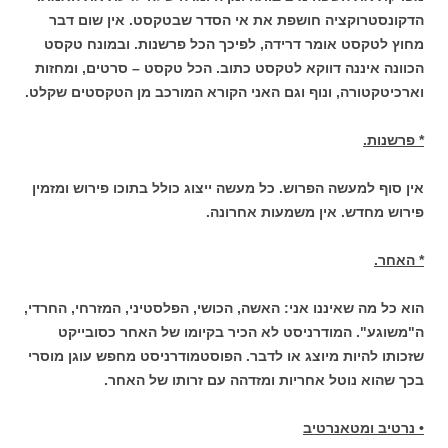
הדקונסטרוקציה חושפת את אי הסדר שבטקסט. אין שום דבר
מחוץ לטקסט אומר דרידה, לפיכך הכל פרשנות. ובמונח טקסט
הכוונה איננה דווקא לטקסט כתוב. הכל טקסט – סרטים, ומחזות
וארכיטקטורה, ונוף וגם האני הקורא המורכב מן הטקסטים שקלט.
* פרשנות.
אין סוף למעשה הפרוש. כל מעשה ייצוג כולל בתוכו פירוש ומזמין
פירוש מחדש. אין משמעות אחרונה.
* האחר.
הוא כל מה שאיננו אני: האשה, הכושי, הפלסטיני, המזרחי, החרדי,
ה"משוגע". המודרניסט לא הכיר בקיומו של האחר כסובייקט
שזכותו להיות מיוצג או לדבר. הפוסטמודרניסט מחפש עוגן מוסרי
בכך שהוא נוטל אחריות ומזדהה עם זרותו של האחר.
• נרטיב ומטאנרטיב