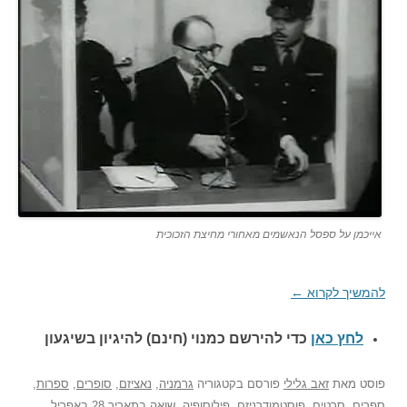
אייכמן על ספסל הנאשמים מאחורי מחיצת הזכוכית
להמשיך לקרוא
←
לחץ כאן
כדי להירשם כ
מנוי (חינם) להיגיון בשיגעון
פוסט
מאת
זאב גלילי
פורסם בקטגוריה
גרמניה
,
נאציזם
,
סופרים
,
ספרות
,
ספרים
,
סרטים
,
פוסטמודרניזם
,
פילוסופיה
,
שואה
בתאריך
28 באפריל