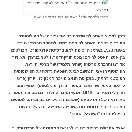
הכריז מלחמה על כל האידיאולוגיות. פרידריך ניטשה
ניתן למצוא באסכולת פרנקפורט את ניצניה של
הפילוסופיה
הפוסטמודרנית. האסכולה קמה במכון למחקר חברתי שנוסד
בשנת 1923 בגרמניה וסופח לאוניברסיטת פרנקפורט. הבולטים
בין אנשי האסכולה הם: מכס הורקהיימר, וולטר בניימין, תאודור
אדורנו והרברט מרכוזה (שהיה תלמידו של מרטין היידגר,
הפילוסוף הנאצי, הנחשב לבעל השפעה גדולה על הפילוסופיה
הפוסטמודרנית). בתקופת הנאצים גלה המכון לניו יורק (פרט
לוולטר בנימין שהתאבד בספרד בדרך הימלטותו). אנשי המכון
חזרו לגרמניה ב – 1949. אנשי המכון החלו דרכם בפיתוח תאוריה
ביקורתית של המרקסיזם (שעקבותיה ניכרים בכתבי הפילוסופים
הפוסטמודרניים) ומשנתם השפיעה השפעה רבה על תנועות
רדיקליות כמו "השמאל החדש".
אנשי אסכולת פרנקפורט, שילבו את המתודות של מרכס ופרויד.