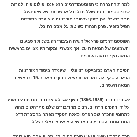
למרות ההצהרה כי הפוסטמודרניזם הוא אנטי פילוסופיה. למרות
שהפוסטמודרניזם שולל מכל וכל אפשרותה של שיטת-על
מסבירת-כל. אין ספק שהפוסטמודרניזם הוא פרק בתולדות
הפילוסופיה. פרק הנחזה כשיטת-על מסבירת-כל.
הפוסטמודרניזם פרץ אל השיח הציבורי רק בשנות השבעים
והשמונים של המאה ה-20. אך מבשריו ומקורותיו מצויים בראשית
המאה ואף במאה הקודמת
.
תפיסת האדם כסובייקט רציונלי – שעמדה ביסוד המודרניות
הנאורה – קיבלה כמה מכות זעזוע בסוף המאה ה-19 ובראשית
המאה העשרים.
זיגמונד פרויד (1856-1939) חשף אגו לא אחדותי, תת מודע המונע
על ידי דחפים חייתיים. רבים מהדיבורים שלנו מתרחשים מחוץ
לתחומי ההכרה של הפרט ולאלה תפקיד מפתח בהסברת דרכי
התנהגותנו. הסובייקט האנושי הוא אירציונאלי בעליל.
קרל מרקס (1818-1883) היכה בסובייקט מכיוון אחר. הוא לימד