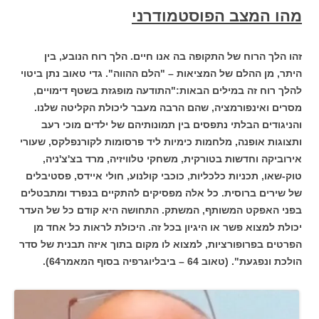
מהו המצב הפוסטמודרני
זהו הלך הרוח של התקופה בה אנו חיים. הלך רוח הנובע, בין
היתר, מן ההלם של המציאות – "הלם ההווה". גדי טאוב נתן ביטוי
להלך רוח זה במילים הבאות:"התודעה מופגזת בשטף דימויים,
מסרים ואינפורמציה, שהם הרבה מעבר ליכולת הקליטה שלנו.
והניגודים הבלתי נתפסים בין תמונותיהם של ילדים מוכי רעב
ותצוגות אופנה, מלחמות כימיות ליד פרסומות לקורנפלקס, שעורי
אירוביקה וחדשות בטורקית, משחקי טלוויזיה, מרד בצ'צ'ניה,
טוק-שאו, תכניות כלכליות, כוכבי קולנוע, חולי איידס, פסטיבלים
של שירים ברוסית. כל אלה מפסיקים להתקיים בנפרד ומתבטלים
בפני האפקט המשותף, המשתק. התחושה היא קודם כל של העדר
יכולת למצוא פשר או היגיון בכל זה. היכולת לראות כל אחד מן
הפרטים בפרופורציות, למצוא לו מקום בתוך איזה תבנית של סדר
הולכת ונפגעת". (טאוב 64 – ביבליוגרפיה בסוף המאמר64).