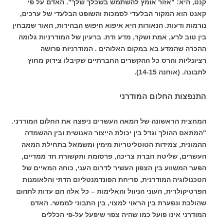
קנט, היא: "אזור אומץ להשתמש בשכלך שלך". האדם על פי
קאנט הוא המקור הבלעדי לסמכות והשופט הבלעדי של ערכים,
נורמות ודעות. הנאורות היא איפוא חיפוש הבהירות, האור שמבחין
בין טוב לרע, אמת ושקר, מדע ודת. ברעיון של המודרניות גלומה
ההכרה שהמדע בא במקום האלוהים . המודרניות פרושה
רציונליות והרס כל ההקשרים החברתיים שקיבלו צידוק מחוץ
לתבונה. (אוחנה 14-15).
התנפצות החלום המודרני
המחצית הראשונה של המאה העשרים ניפצה את החלום המודרני.
"המתאם ההולך וגדל בין יכולת הייצור האנושית ובין ההשמדה
ההמונית, צמידות הטוטליטריות מימין ומשמאל בתחילת המאה
העשרים, שליטת חברת צריכה, פרסומת ותקשורת חד ממדיים,
הפער המשווע בין הצפון העשיר לדרום העני, כוחה המאיים של
הטכנולוגיה המודרנית, פריחת הפונדמנטליזם הדתי והלאומנות
הפרטיקולרית, העוני הניוול והאלימות – כל אלה הם עדות לתהום
שהולכת ונפערת בין הראוי למצוי, בין התבוני לממשי. האדם
המודרני אינו פועל כמו שהיה צפוי שיפעל על-פי הכללים