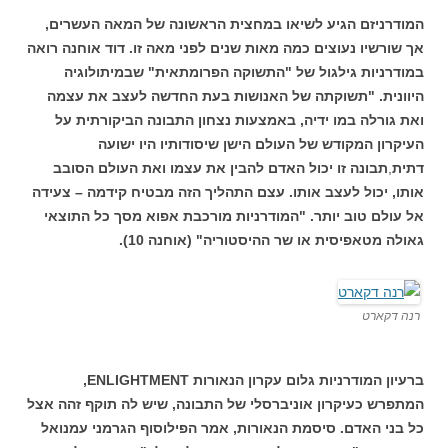
המודרניזם הגיע לשיאו במחצית הראשונה של המאה העשרים,
אך שורשיו נעוצים כמה מאות שנים לפני מאה זו. דוד אוחנה רואה
במודרניות גילגול של "התשוקה הפרומתאית" שבמיתולוגיה
היוונית. "תשוקתה של האנושות בעת החדשה לעצב את עצמה
ואת גורלה במו ידיה, באמצעות נצחון התבונה הביקורתית על
העיקרון המקודש של העולם הישן שיסודותיו היו ישועה
דתית
,
תבונה זו יכול האדם להבין את עצמו ואת העולם הסובב
אותו, יכול לעצב אותו. עצם התהליך הזה מבטיח קידמה – צעידה
אל עולם טוב יותר. "המודרניות מורכבת אפוא מסך כל התוצאי
גאולה מטאפיסית או שר ההיסטוריה" (אוחנה 10).
רנה דקארט
ברעיון המודרניות גלום עקרון הנאורות ENLIGHTMENT,
המתפרש כעיקרון אוניברסלי של התבונה, שיש לה תוקף זהה אצל
כל בני האדם. סיסמת הנאורות, אמר הפילוסוף הגרמני עמנואל