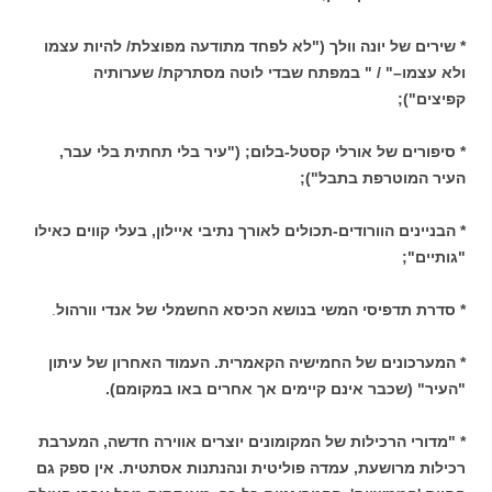
* שירים של יונה וולך ("לא לפחד מתודעה מפוצלת/ להיות עצמו
ולא עצמו–" / " במפתח שבדי לוטה מסתרקת/ שערותיה
קפיצים");
* סיפורים של אורלי קסטל-בלום; ("עיר בלי תחתית בלי עבר,
העיר המוטרפת בתבל");
* הבניינים הוורודים-תכולים לאורך נתיבי איילון, בעלי קווים כאילו
"גותיים";
* סדרת תדפיסי המשי בנושא הכיסא החשמלי של אנדי וורהול
.
* המערכונים של החמישיה הקאמרית. העמוד האחרון של עיתון
"העיר" (שכבר אינם קיימים אך אחרים באו במקומם).
* "מדורי הרכילות של המקומונים יוצרים אווירה חדשה, המערבת
רכילות מרושעת, עמדה פוליטית ונהנתנות אסתטית. אין ספק גם