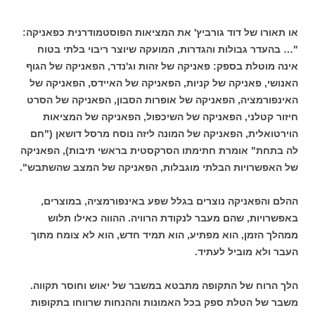
או תאורו של דוד גורביץ' את המציאות הפוסטמודרנית כפאניקה:
"… בהעדר גבולות והגדרות, המועקה שיוצר ריבוי בלתי בטוח
אינה מוטלת בספק: פאניקה של זהות וג'נדר, הפאניקה של הגוף
האנושי, פאניקה של קניות, הפאניקה של האיידס, הפאניקה של
האינפורמציה, הפאניקה של אופרות הסבון, הפאניקה של הסרט
חיזור קטלני, הפאניקה של השיכפול, הפאניקה של המציאות
הוירטואלית, הפאניקה של המונה ליזה נוסח מרסל דושאן ("חם
לה בתחת" אומרת חתימתו הסרקסטית בראשי תיבות), הפאניקה
של האפשרויות הבלתי מוגבלות, הפאניקה של המצב שהשתבש".
ההלם והפאניקה נוצרים בגלל שפע באינפורמציה, במוצרים,
באפשרויות, שהם מעבר לנקודת הרוויה. ההווה כאילו תלוש
ממהלך הזמן, הוא מפתיע, הוא תמיד חדש, הוא לא צומח מתוך
העבר ולא מוביל לעתיד.
הלך הרוח של התקופה מתבטא במשבר של יאוש וחוסר תקווה.
משבר של הטלת ספק בכל האמונות וההנחות שרווחו בתקופות