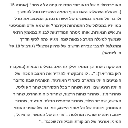
האוניברסליים של הנאורות: התבונה קמה על עצמה" (אוחנה 15
). נשאלת השאלה: האם בסוף המאה העשרים נוכל להמשיך
ולדבר על עצמנו במושגים של איש הרנסנס, המעצב את גורלו
במו ידיו במסלול של התפתחות וקידמה? או שמא אדם הומניסטי
זה, איש הנאורות, אותו ניסתה המודרניות לבנות במאמץ הרואי
שנמשך למעלה מארבע מאות שנה, מגיע עתה לסוף הדרך
ומתגלגל למצבי צבירה חדשים של פירוק ופיצול" (גורביץ' 18 על
פי ליוטאר).
מה שקרה אחר כך מתאר אילן גור-זאב
במילים הבאות (בעקבות
ז'אן בודריאר): "… לו נתבקשתי להגדיר את המצב הנוכחי של
העניינים הייתי מתארם כ'אחרי האורגיה'. האורגיה שבה מדובר
הייתה הרגע שבו, רגע השחרור בכל הספירות: שחרור פוליטי,
שחרור מיני, שחרור כוחות הייצור, שחרור כוחות ההרס, שחרור
האישה, שחרור הילד, שחרור הדחפים הבלתי מודעים, שחרור
האמנות; ניכוסם של כל אופני הייצוג, כמו גם של אופני האנטי
ייצוג. היתה זו אורגיה מוחלטת – אורגיה של הממשי, הרציונלי,
המיני; אורגיה של הביקורת והביקורת שכנגד
…"