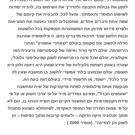
לסמן את גבולות התבונה ולהדריך את השימוש בה, להניח יסודות
לשיפוט המוסרי והאסתטי. ומעל לכל, להבטיח את קיומם של
שפה אחת ודברים אחדים, שמסוגלים לתאר נאמנה את המציאות
ולפרש פירוש מהימן את המשמעויות המופקות בכל הלשונות
ובנות הלשון שבני תרבות מדברים בהם. זו פילוסופיה שאיננה
חדלה לחשוב את מקומה בעולם "שאחרי אושוויץ" ואחרי
הירושימה, עולם רדוף טרור ואימה של קטסטרופה גרעינית ו/או
אקולוגית, עולם שכל פינה בו מרושתת לשוק קפיטליסטי גלובלי,
שזורה באותן רשתות גלובליות של מידע שמהן היא ניזונה ולהן היא
חשופה, עולם שכמעט בלתי אפשרי לחשוב בו מחשבה שאין לה
ערך כלכלי, יישומי, או חדשותי מיידי. בעולם הזה בעת הזו,
מבקשת אותה פילוסופיה לפתח פרקטיקות של שיח ומחשבה
"שעושים הבדל", שאינם נמדדים מייד על פי ערכי השוק או על פי
מידת הקונפורמיות עם המשטר הקיים ועם השיח הנוהג בו, וגם לא
על פי אמות המידה של המוסד האקדמי, לפחותלא כשהוא מתנהל
מתוך אנלוגיה וזיקה הדוקה – ולעתים קרובות מתוך כפיפות – הן
לשוק והן למדינה". (אופיר 2000 )