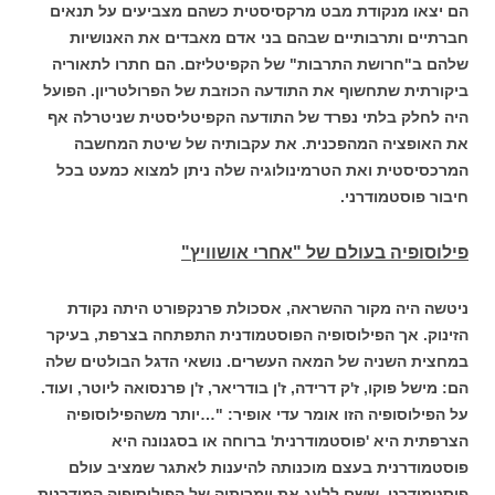
הם יצאו מנקודת מבט מרקסיסטית כשהם מצביעים על תנאים
חברתיים ותרבותיים שבהם בני אדם מאבדים את האנושיות
שלהם ב"חרושת התרבות" של הקפיטליזם. הם חתרו לתאוריה
ביקורתית שתחשוף את התודעה הכוזבת של הפרולטריון. הפועל
היה לחלק בלתי נפרד של התודעה הקפיטליסטית שניטרלה אף
את האופציה המהפכנית. את עקבותיה של שיטת המחשבה
המרכסיסטית ואת הטרמינולוגיה שלה ניתן למצוא כמעט בכל
חיבור פוסטמודרני.
פילוסופיה בעולם של "אחרי אושוויץ"
ניטשה היה מקור ההשראה, אסכולת פרנקפורט היתה נקודת
הזינוק. אך הפילוסופיה הפוסטמודנית
התפתחה בצרפת, בעיקר
במחצית השניה של המאה העשרים. נושאי הדגל הבולטים שלה
הם: מישל פוקו, ז'ק דרידה, ז'ן בודריאר, ז'ן פרנסואה ליוטר, ועוד.
על הפילוסופיה הזו אומר עדי אופיר: "…יותר משהפילוסופיה
הצרפתית היא 'פוסטמודרנית' ברוחה או בסגנונה היא
פוסטמודרנית בעצם מוכנותה להיענות לאתגר שמציב עולם
פוסטמודרני, ששם ללעג את יומרותיה של הפילוסופיה המודרנית