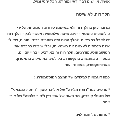
אושר, אין שום דבר ודאי ומוחלט, הכל יחסי ונזיל.
הלך רוח, לא שיטה
מדובר כאן בהלך רוח ולא במישנה סדורה, המנוסחת על ידי
פילוסופים פוסטמודרנים. שיטה פילוסופית אפשר לבקר. הלך רוח
יש לקבל כמציאות. להלך הרוח הזה שותפים רבים וטובים, שאולי
אינם מנסחים לעצמם את משמעותו, ובלי שיכירו בהכרח את
המושג פוסטמודרניזם. הלך רוח זה בא לביטוי בחיי יום יום,
בספרות, באמנות, בתקשורת, בקולנוע, במוסיקה, בתאטרון,
בארכיטקטורה, באופנה ועוד
.
כמה דוגמאות לגילויים של המצב הפוסטמודרני:
* סרטים כמו "רוצח מלידה" של אוליבר סטון, "התפוז המכאני"
של סטנלי קובריק, מר באום של אסי דיין ו"חור בלבנה" של אורי
זוהר.
* מחזות של חנוך לוין
;