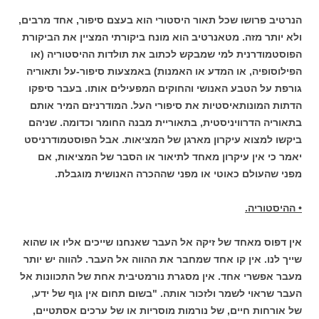
הנרטיב פרושו שכל תאור היסטורי הוא בעצם סיפור, אחד מרבים,
ולא יותר מזה. מטאנרטיב הוא מונח ביקורתי המציין את הביקורת
הפוסטמודרנית למי שמבקש לכתוב את תולדות ההיסטוריה (או
הפילוסופיה, או המדע או האמנות) באמצעות סיפור-על ותאוריה
גורפת על הטבע האנושי והחוקים המפעילים אותו. בעבר סיפקו
הדתות המונותאיסטיות את סיפורי העל. המודרניזם המיר אותם
בתאוריה הדרוויניסטית, בתאוריית מבנה החומר וכדומה. שניהם
ביקשו למצוא עיקרון מארגן של המציאות. אבל הפוסטמודרניסט
יאמר כי אין עיקרון מאחד לתיאור או הסבר של המציאות, אם
מפני שהעולם כאוטי או מפני שההכרה האנושית מוגבלת.
• ההיסטוריה.
אין דפוס מאחד של זיקה אל העבר שאנחנו שייכים אליו או שהוא
שייך לנו. אין קו אחד שמחבר את ההווה אל העבר. להווה יש יותר
מעבר אפשרי אחד. אין מסגרת נורמטיבית אחת של התכוונות אל
העבר שראוי לשמר ולזכור אותה. "בשום תחום אין גוף של ידע,
של אורחות חיים, של נורמות מוסריות או של ערכים אסתטיים,