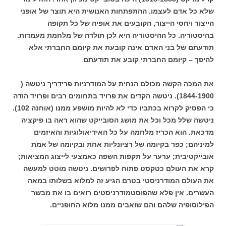
שלא כל אדם לעצמו. ההתפתחות האנושית היא תוצר של אופני
הייצור ויחסי הייצור, הקובעים את אופיה של כל תקופה
בהיסטוריה. כל ההיסטוריה היא לכן תולדה של מלחמת מעמדות.
תודעתם של בני האדם אינה קובעת את קיומם החברתי אלא
להיפך – קיומם החברתי קובע את תודעתם
.
את המכה הקשה מכולם הנחית על המודרניות פרידריך ניטשה (
1844-1900). ניטשה הקדים את פרויד בתחומים רבים ופרויד הודה
כי הפסיק לקרוא בכתביו כדי לא להיות מושפע ממנו (אוחנה 102).
ניטשה שלל מכל וכל את מושג הסובייקט שהוא ראה בו פיקציה
מדכאת. הוא הכריז מלחמה על כל האידיאולוגיות והאיזמים
למיניהם; כפר בקיומה של רציונליות אחת ובקיומה של אמת
אובייקטיבית; ערער על תקפות השפה כאמצעי לייצוג המציאות;
קרא את העולם כטקסט פתוח לפרושים. ניטשה מוטט למעשה
את העולם המודרניסטי בטרם הגיע זה למלוא בשלותו במאה
העשרים. אין פלא שהפוסטמודרניסטים רואים בו את מבשר
הפילוסופיה שלהם והם שואבים ממנו מלוא החופניים.