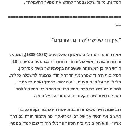
המדינה. נקווה שלא נצטרך לחדש את מפעל ההעפלה" .
============================================
==
" אין דור שלישי ליהודים רפורמים"
אמירה זו מיוחסת לרב שמשון רפאל הירש (1808-1888), המנהיג
והוגה הדעות הראשי של היהדות החרדית בגרמניה במאה ה-19.
הירש היה בן למשפחה שנשבתה בקסמיו של משה מנדלסון,
הפילוסוף היהודי שפרץ את הדרך ליהודי גרמניה להשכלה כללית,
בלי לוותר על קיום מצוות. " היה יהודי בביתך ואדם בצאתך" .
למד תורה בישיבת הרב יצחק ברנייס בהמבורג ובמקביל למד
באוניברסיטה שפות קלסיות, היסטוריה ופילוסופיה.
רוב שנות חייו ופעילותו הרבנית עשה הירש בפרנקפורט, בה
הגשים את האידיאל של רבן גמליאל " יפה תלמוד תורה עם דרך
ארץ" . הוא הקים את בית הספר הריאלי היהודי שבו למדו בנוסף