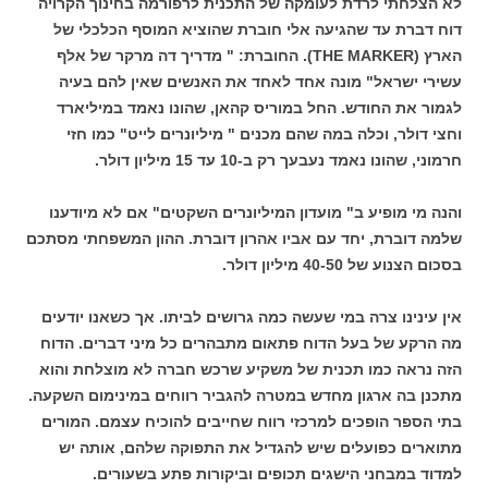
לא הצלחתי לרדת לעומקה של התכנית לרפורמה בחינוך הקרויה
דוח דברת עד שהגיעה אלי חוברת שהוציא המוסף הכלכלי של
הארץ (THE MARKER). החוברת: " מדריך דה מרקר של אלף
עשירי ישראל" מונה אחד לאחד את האנשים שאין להם בעיה
לגמור את החודש. החל במוריס קהאן, שהונו נאמד במיליארד
וחצי דולר, וכלה במה שהם מכנים " מיליונרים לייט" כמו חזי
חרמוני, שהונו נאמד נעבעך רק ב-10 עד 15 מיליון דולר.
והנה מי מופיע ב" מועדון המיליונרים השקטים" אם לא מיודענו
שלמה דוברת, יחד עם אביו אהרון דוברת. ההון המשפחתי מסתכם
בסכום הצנוע של 40-50 מיליון דולר.
אין עינינו צרה במי שעשה כמה גרושים לביתו. אך כשאנו יודעים
מה הרקע של בעל הדוח פתאום מתבהרים כל מיני דברים. הדוח
הזה נראה כמו תכנית של משקיע שרכש חברה לא מוצלחת והוא
מתכנן בה ארגון מחדש במטרה להגביר רווחים במינימום השקעה.
בתי הספר הופכים למרכזי רווח שחייבים להוכיח עצמם. המורים
מתוארים כפועלים שיש להגדיל את התפוקה שלהם, אותה יש
למדוד במבחני הישגים תכופים וביקורות פתע בשעורים.