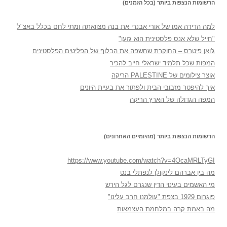
הרשומות הנצפות ביותר (בכל הזמנים)
למה הדירה אמו של אורי אבנרי את בנה מצוואתה ומתי לחם בכלל באצ"ל
"חייל שלא אנס פלסטינית הוא גזען"
ג'ואן פיטרס – החוקרת שחשפה את הבלוף של הפליטים הפלסטינים
המפות שכל תלמיד ישראלי חייב להכיר
אוצר צילומים של PALESTINE הריקה
איך להיפטר מזבובי הבית ולפתור את בעיית היונים
המפה הגדולה של הארץ הריקה
הרשומות הנצפות ביותר (מהיומיים האחרונים)
https://www.youtube.com/watch?v=4OcaMRLTyGI
מה בין אברהם לינקולן לנפתלי בנט
מי האשמים בעינוי הדין שנגרם לגל הירש
פוגרום 1929 בצפת "עולמנו חרב עלינו"
מה באמת קרה במלחמת העצמאות