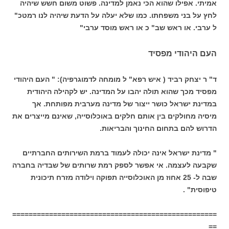
אמיתי. אפילו שהוא הכי נאמן למדינה. פשוט משום חשש שיהיה
לחץ על בני משפחתו. כמו שלא יעלה על הדעת שיהיה לנו רמטכ"
ל ערבי. או ראש שב" כ או ראש מוסד ערבי"
העם היהודי מפסיד
ד" ר יצחק רביד ( איש רפא" ל מומחה לדמוגרפיה): " העם היהודי
מפסיד מכך שהוא תולה יהבו על המדינה. יש לקהילה היהודית
במדינת ישראל כושר ייצור של מדינה מערבית מפותחת. אך
מיסיה מחולקים בין אותם חלקים באוכלוסייה, שאינם מייצרים את
הדרוש להם בתחום החינוך והבריאות.
" מדינת ישראל אינה יכולה לעמוד ברמת השירותים החברתיים
שקבעה לעצמה. אי אפשר לספק רמת שרותים של שבדיה בחברה
שבה ל- 25 אחוז מן האוכלוסייה תפוקה וילודה מזרח תיכונית
טיפוסית" .
==================================================
==