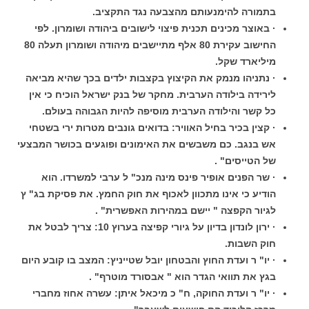
בתמורה להימנעותם מהצבעה נגד התקציב.
· באוצר מכינים תכנית פיצוי לישובים ביהודה ושומרון. לפי
החישוב עקירת 80 אלף מתיישבים מיהודה ושומרון תעלה 80
מיליארד שקל.
· נתניהו מנמק את הקיצוץ בקצבות ילדים בכך שהיא מביאה
לירידה בילודה הערבית. מחקר של בנק ישראל הוכיח כי אין
כל קשר והילודה הערבית מוסיפה להיות הגבוהה בעולם.
· קצין בכיר בחיל האוויר: בדואים גונבים מטרות ירי בשטחי
אש בנגב. כם משבשים את האימונים ופוגעים בכושר המבצעי
של הטייסים" .
· שר הפנים אופיר פינס מינה מנכ" ל ערבי למשרדו. הוא
הודיע כי אינו מתכוון לאכוף את חוק החמץ. את פסיקת בג" ץ
לגיור הקפצה " יישם במהירות האפשרית" .
· ירון לונדון בדיון על גיורי קפיצה בערוץ 10: צריך לבטל את
חוק השבות.
· יו" ר ועדת החוץ והבטחון יובל שטייניץ: המצב בו קובע היום
בגץ את תוואי הגדר הוא " אבסורד מוטרף" .
· יו" ר ועדת החוקה, ח" כ מיכאל איתן: עשרה אחוז מחברי