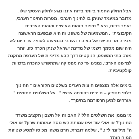
אבל החלק החמור ביותר בדוח איננו נוגע לחלק העסקי שלו.
מדובר במעמד שניתן בו לחינוך הערבי. מטרות החינוך הערבי,
נאמר בדוח, היא " טיפוח הזהות האישית והזהות הערבית
הקיבוצית" . המשמעות של משפט זה היא שבפעם הראשונה
מכירה מדינת ישראל בציבור הערבי כבמיעוט לאומי. עד היום לא
היה שום מסמך רשמי של מדינת ישראל שנתן הכרה כזו. יותר
מזה: בתי המשפט, הנוקטים דרך קבע מדיניות של העדפה מתקנת
למיעוט הערבי, נמנעו עד כה מפסיקה שתתפרש כהכרה בזכויות
קולקטיביות.
בימים אלה מוצפים חוצות הערים בשלטים הקוראים " החינוך
בלתי מספיק – חייבים רפורמה עכשיו" . על השלטים חתומים "
אזרחים למען הרפורמה בחינוך" .
מי מממן את השלטים הללו? האם זה על חשבון תקציב משרד
החינוך? או אולי עוד איזו עמותת קש נוסח עמותות שרון? או אולי
ה" מיליונר לייט" , שלמה דוברת, תרם משהו מכיסו למסע שטיפת
המוח הזה?