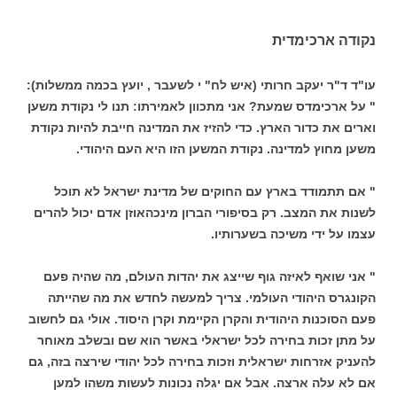
נקודה ארכימדית
עו"ד ד"ר יעקב חרותי (איש לח" י לשעבר , יועץ בכמה ממשלות):
" על ארכימדס שמעת? אני מתכוון לאמירתו: תנו לי נקודת משען
וארים את כדור הארץ. כדי להזיז את המדינה חייבת להיות נקודת
משען מחוץ למדינה. נקודת המשען הזו היא העם היהודי.
" אם תתמודד בארץ עם החוקים של מדינת ישראל לא תוכל
לשנות את המצב. רק בסיפורי הברון מינכהאוזן אדם יכול להרים
עצמו על ידי משיכה בשערותיו.
" אני שואף לאיזה גוף שייצג את יהדות העולם, מה שהיה פעם
הקונגרס היהודי העולמי. צריך למעשה לחדש את מה שהייתה
פעם הסוכנות היהודית והקרן הקיימת וקרן היסוד. אולי גם לחשוב
על מתן זכות בחירה לכל ישראלי באשר הוא שם ובשלב מאוחר
להעניק אזרחות ישראלית וזכות בחירה לכל יהודי שירצה בזה, גם
אם לא עלה ארצה. אבל אם יגלה נכונות לעשות משהו למען