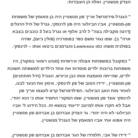
הצדק מנשטיין. ואלה הן העובדות:
" הגנרל-פידמרשל אריך פון מנשטיין היה בן מאומץ של משפחת
פון-מנשטיין. אביו הביולוגי היה פון לוינסקי, גנרל של חיל הרגלים
(דרגה מקבילה בצה" ל לרב אלוף או גנרל בעל 3 כוכבים בצבא
ארה" ב). שמו נגזר משם כפר בפומרניה (פולין כיום), שהיה
בפולנית משהו כמו Lewinsco והגרמנים ביטאו אותו – לוינסקי.
" כמקובל במשפחות אצולה אירופיות (מנהג רומאי במקור), היו
משפחות ברוכות ילדים מוסרות את אחד הילדים למשפחה חשוכת
ילדים, שהייתה מאמצת אותו כבן וכיורש. הגנרל (חיל תותחנים)
פון-מנשטיין , ידידו הטוב של פון לוינסקי, אימץ את הנער לבנו,
לאחר מות האב הביולוגי. הפילדמרשל קרא לעצמו אריך פון
לוינסקי אונד פון מנשטיין. שמו המקורי החשיד אותו כי הוא יהודי,
אבל לא חקרו אותו למיטב ידיעתי בנושא זה. ככל הידוע לי אביו
הביולוגי לא היה יהודי. גר הצדק אברהם בן אברהם פון מנשטיין
היה אפוא אחי אביו המאמץ של הגנרל מנשטיין.
" ידידו של אבי, תלמידו של הגר אברהם בן אברהם פון מנשטיין,