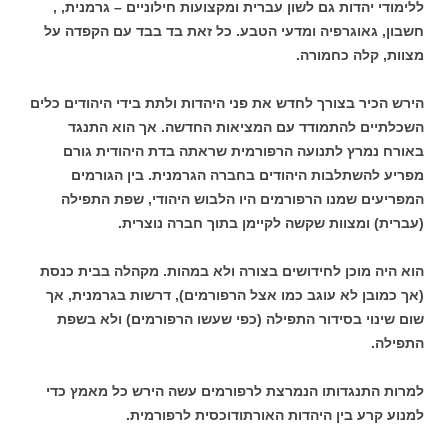
ללימודי יהדות גם לשון עברית ומקצועות חילוניים – גרמנית, ,
חשבון, גאוגרפיה ומדעי הטבע. כל זאת בד בבד עם הקפדה על
מצוות, קלה כחמורה.
הירש הכיר בצורך לחדש את פני היהדות ולתת בידי היהודים כלים
השכלתיים להתמודד עם המציאות החדשה. אך הוא התנגד
באורח נמרץ לתנועה הרפורמית שראתה בדת היהודית גורם
מפריע להשתלבות היהודים בחברה הגרמנית. בין הגורמים
המפריעים שמנו הרפורמים היו הלבוש היהודי, שפת התפילה
(עברית) ומצוות שקשה לקיימן בתוך חברה נוצרית.
הוא היה מוכן לחידושים בצורה ולא במהות. מקהלה בבית כנסת
(אך כמובן לא עוגב כמו אצל הרפורמים), דרשות בגרמנית, אך
שום שינוי בסידור התפילה (כפי שעשו הרפורמים) ולא בשפת
התפילה.
למרות התנגדותו הנמרצת לרפורמים עשה הירש כל מאמץ כדי
למנוע קרע בין היהדות האורתודוכסית לרפורמית.