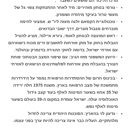
מרכז הליכוד הם פושעים לשעבר" .
· גורמי בטחון מזהירים: מיד לאחר ההתנתקות צפוי גל של
מעשי טרור בעיקר מיהודה ושומרון.
· טכנולוגיית הקסאם זלגה מעזה ליו" ש. אמצעי לחימה
מוברחים מגבול מצרים, דרך ישובי הבדואים.
· ראש המועצה לבטחון לאומי, גיורא איילנד, מציע להטיל
הגבלות בחוק על מתן אזרחות לתושבים זרים מכוח נישואיהם
עם אזרחי ישראל, בדומה לחוקי ההגירה בדנמרק ובהולנד.
· היועץ המשפטי מזוז הגיב: עם שיפור המצב הבטחוני פוחת
הצורך בהגבלת מתן אזרחות לפלשתינאים הנישאים לאזרחי
ישראל.
· בכינוס חרום של ההסתדרות הרפואית נמסר על הידרדרות
מתמשכת של מצב הרפואה בארץ. משנת 1975 חלה ירידה
של 35 אחוז בשעור המיטות לאלף בעוד קצב גידול
האוכלוסיה עולה. ישראל עומדת במקום ה-39 בעולם בשעור
מיטות לאלף נפש.
· גדעון לוי בהארץ: הסוכנות היהודית צריכה לחדול
מלהתקיים. העליה כבר אינה צריכה להיות ערך בפני עצמו.