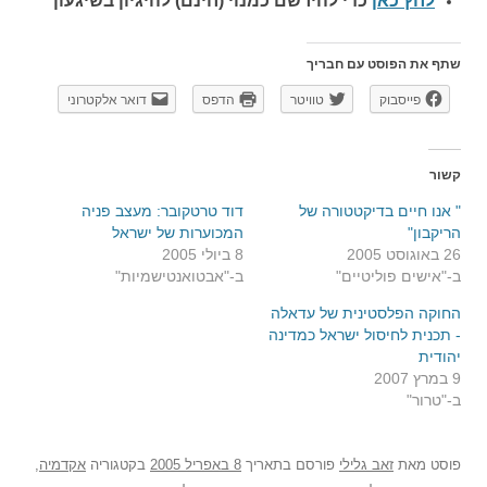
לחץ כאן
כדי להירשם כ
מנוי (חינם) להיגיון בשיגעון
שתף את הפוסט עם חבריך
פייסבוק
טוויטר
הדפס
דואר אלקטרוני
קשור
" אנו חיים בדיקטטורה של
דוד טרטקובר: מעצב פניה
הריקבון"
המכוערות של ישראל
26 באוגוסט 2005
8 ביולי 2005
ב-"אישים פוליטיים"
ב-"אבטואנטישמיות"
החוקה הפלסטינית של עדאלה
- תכנית לחיסול ישראל כמדינה
יהודית
9 במרץ 2007
ב-"טרור"
פוסט
מאת
זאב גלילי
פורסם בתאריך
8 באפריל 2005
בקטגוריה
אקדמיה
,