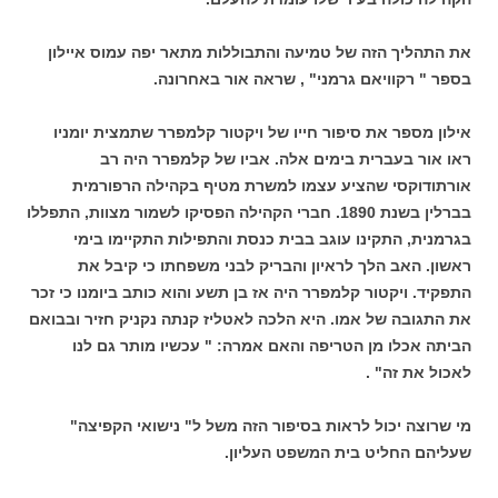
את התהליך הזה של טמיעה והתבוללות מתאר יפה עמוס איילון
בספר " רקוויאם גרמני" , שראה אור באחרונה.
אילון מספר את סיפור חייו של ויקטור קלמפרר שתמצית יומניו
ראו אור בעברית בימים אלה. אביו של קלמפרר היה רב
אורתודוקסי שהציע עצמו למשרת מטיף בקהילה הרפורמית
בברלין בשנת 1890. חברי הקהילה הפסיקו לשמור מצוות, התפללו
בגרמנית, התקינו עוגב בבית כנסת והתפילות התקיימו בימי
ראשון. האב הלך לראיון והבריק לבני משפחתו כי קיבל את
התפקיד. ויקטור קלמפרר היה אז בן תשע והוא כותב ביומנו כי זכר
את התגובה של אמו. היא הלכה לאטליז קנתה נקניק חזיר ובבואם
הביתה אכלו מן הטריפה והאם אמרה: " עכשיו מותר גם לנו
לאכול את זה" .
מי שרוצה יכול לראות בסיפור הזה משל ל" נישואי הקפיצה"
שעליהם החליט בית המשפט העליון.