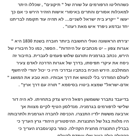
כשהחליטו הרפורמים על שורה של " תיקונים" , שכללו היתר
למאכלות אסורים והתרים באיסורי אישות הזהיר הירש כי אם כך
יעשו " ייקרע בית ישראל לשניים… לא תהיה עוד תקומה לבריתנו
יחד ובדמע ניפרד איש מאת רעהו" .
יצירתו הראשונה ואולי החשובה ביותר חוברה בשנת 1830 היא "
אגרות צפון – יט מכתבים על היהדות" . הספר, כמו כל חיבוריו של
הירש, נכתב בגרמנית ותורגם שלוש פעמים לעברית. בחיבור זה
ניסח את עיקרי תפיסתו, בדרך של אגרות הדרכה לאדם צעיר
המתלבט. הירש הוכיח בכתביו ובדרכי חייו כי יכול יהודי להיחשף
לעולם המודרני בלי לנטוש את דרך אבותיו. הוא טבע את המושג "
אדם-ישראל" שמצא ביטויו בסיסמא " תורה עם דרך ארץ" .
בדיעבד נתברר ששמשון רפאל הירש צדק בתחזיתו. לא היה דור
שלישי לרפורמים בגרמניה. מנדלסון הטיף לקיים מצוות אך
ארבעה מששת ילדיו התנצרו. הכניסה לחברה הגרמנית ולתרבותה
היו מלוות בגל של התנצרות. ההיסטוריון היהודי גרץ העריך כי
בברלין התנצרה מחצית הקהילה. כומר בקניגסברג העריך כי
הקהילה כולה בעיר שלו עומדת להעלם.