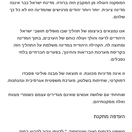
המסקנה העולה מן המקבץ הזה ברורה. מדינת ישראל כבר איננה
מדינה ציונית. יותר ויותר יהודים מרגישים שהמדינה הזו לא כל כך
שלהם.
אנו נמצאים בעיצומו של תהליך שבו מופלים תושבי ישראל
היהודיים לרעה והולך ועולה כוחם של הערבים, בתוך המדינה
ומחוצה לה. הקהילה היהודית במדינה משלמת על התהליך הזה
בקריסת מערכות הבריאות והחינוך, בפערים חברתיים בלתי
נסבלים.
זו אינה מדיניות מכוונת. זו תוצאה של מבנה פוליטי פסבדו
דמוקרטי, שחיתות בשלטון, מערכת משפטית אגרסיבית ונהנתנות.
שוחחתי עם שלושה אנשים שאינם מגדירים עצמם כשומרי מצוות
ואלה מסקנותיהם.
העדפה מתקנת
השופט בדימוס (אורי שטרוזמן): " לדעתי צריך לקבוע בחוק