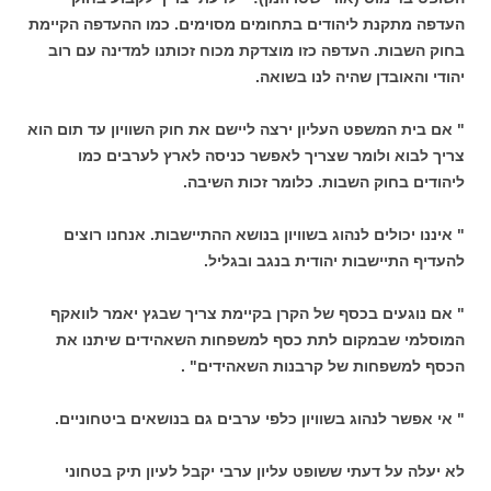
העדפה מתקנת ליהודים בתחומים מסוימים. כמו ההעדפה הקיימת
בחוק השבות. העדפה כזו מוצדקת מכוח זכותנו למדינה עם רוב
יהודי והאובדן שהיה לנו בשואה.
" אם בית המשפט העליון ירצה ליישם את חוק השוויון עד תום הוא
צריך לבוא ולומר שצריך לאפשר כניסה לארץ לערבים כמו
ליהודים בחוק השבות. כלומר זכות השיבה.
" איננו יכולים לנהוג בשוויון בנושא ההתיישבות. אנחנו רוצים
להעדיף התיישבות יהודית בנגב ובגליל.
" אם נוגעים בכסף של הקרן בקיימת צריך שבגץ יאמר לוואקף
המוסלמי שבמקום לתת כסף למשפחות השאהידים שיתנו את
הכסף למשפחות של קרבנות השאהידים" .
" אי אפשר לנהוג בשוויון כלפי ערבים גם בנושאים ביטחוניים.
לא יעלה על דעתי ששופט עליון ערבי יקבל לעיון תיק בטחוני