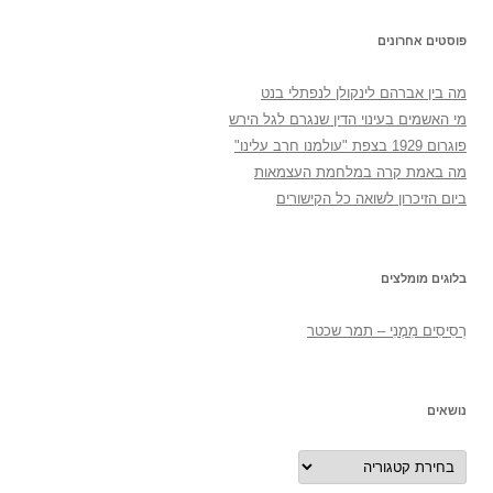
פוסטים אחרונים
מה בין אברהם לינקולן לנפתלי בנט
מי האשמים בעינוי הדין שנגרם לגל הירש
פוגרום 1929 בצפת "עולמנו חרב עלינו"
מה באמת קרה במלחמת העצמאות
ביום הזיכרון לשואה כל הקישורים
בלוגים מומלצים
רְסִיסִים מִמֶנִי – תמר שכטר
נושאים
נושאים