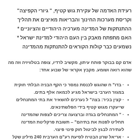
רעידת האדמה של עקירת גוש קטיף, " גיורי הקפיצה"
וקריסת מערכות החינוך והבריאות מאיצים את תהליך
ההתנתקות של המדינה מערכיה היהודיים והציוניים *
האם מתפתח מאבק בין העם היהודי למדינת ישראל *
נשמעים כבר קולות הקוראים להתנתקות מהמדינה
אדם קם בבוקר פותח עיתון, מקשיב לרדיו, צופה בטלוויזיה וזה מה
שהוא רואה ושומע. מקבץ אקראי של שבוע אחד:
· בדו" ח שהוגש לכנסת נמסר כי הקף הבניה הבלתי חוקית
במגזר הערבי בישראל מגיע לכמאה אלף בתים.
· קצין בכיר: בצה" ל נערכים להשאיר את בתי המתנחלים
שייעקרו מגוש קטיף בידי הפלשתינאים.
· " המתנחלים בגדה וברצועה צריכים לצפות שהמדינה
תחליט לפנות את בתיהם" – תשובת פרקליטת המדינה
לעתירה לבגץ לביטול חוק פינוי פיצוי.
· אריאל שרון הבטיח לסיעת רע"ם הערבית 240 מיליון שקל