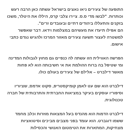
התופעה של צעירים ניאו נאצים בישראל עשתה כאן הרבה רעש
וכותרות. "לבשו מדי ס.ס. ציירו צלבי קרס, היללו את היטלר, משכו
בזקנים והתעללו ביהודים דתיים ובעובדים זרים".
הם אפילו תיעדו את מעשיהם במצלמות וידאו. דבר שאפשר
למשטרה לעצור תשעה צעירים מאזור המרכז ולהגיש נגדם כתבי
אישום.
הפרשה האווילית הזו עשתה לה כנפיים גם מחוץ לגבולות המדינה
ומי שטיפל בה ברוח ההולמת את אי חשיבותה הוא לא פחות
מאשר דילברט – אלילם של צעירים בעולם כולו.
דילברט הוא שם עט לאמן קומיקסטריפ, סקוט אדמס, שציוריו
וסיפוריו עוסקים בעיקר במציאות החברתית והתרבותית של חברה
טכנולוגית.
דילברט הדמות הוא מהנדס בעל המצאות מוזרות וכלב מחמד
ששמו דוגברט. הוא עומד בפני מצבים מביכים וסיטואציות
מצחיקות, המתארות את הטימטום האנושי והכסילות