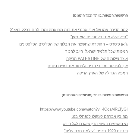
הרשומות הנצפות ביותר (בכל הזמנים)
למה הדירה אמו של אורי אבנרי את בנה מצוואתה ומתי לחם בכלל באצ"ל
"חייל שלא אנס פלסטינית הוא גזען"
ג'ואן פיטרס – החוקרת שחשפה את הבלוף של הפליטים הפלסטינים
המפות שכל תלמיד ישראלי חייב להכיר
אוצר צילומים של PALESTINE הריקה
איך להיפטר מזבובי הבית ולפתור את בעיית היונים
המפה הגדולה של הארץ הריקה
הרשומות הנצפות ביותר (מהיומיים האחרונים)
https://www.youtube.com/watch?v=4OcaMRLTyGI
מה בין אברהם לינקולן לנפתלי בנט
מי האשמים בעינוי הדין שנגרם לגל הירש
פוגרום 1929 בצפת "עולמנו חרב עלינו"