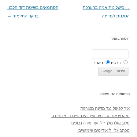
→
ניווט
כישלונות אמ"ן בהערכת
הסתמאים בשיטת דוד הלבני
בפוסטים
הסכנות למדינה
בחקר התלמוד
←
חיפוש באתר
ברשת
באתר
הרשומות הכי נצפות
איך לפעול נגד מדינה מטורפת
מי גרש את הבריטים ואיך היו החיים בימי המנדט
מלובנגולו מלך זולו ועד מורה נבוכים
מכתב גלוי ל"אידיוטים שימושיים"