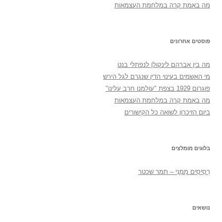
מה באמת קרה במלחמת העצמאות
פוסטים אחרונים
מה בין אברהם לינקולן לנפתלי בנט
מי האשמים בעינוי הדין שנגרם לגל הירש
פוגרום 1929 בצפת "עולמנו חרב עלינו"
מה באמת קרה במלחמת העצמאות
ביום הזיכרון לשואה כל הקישורים
בלוגים מומלצים
רְסִיסִים מִמֶנִי – תמר שכטר
נושאים