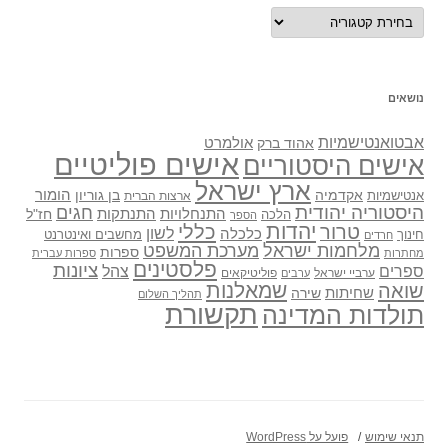
נושאים
נושאים
אבטואנטישמיות
אולמרט
אהוד ברק
אישים פוליטיים
אישים היסטוריים
ארץ ישראל
אקדמיה
בן גוריון
הומור
אנטישמיות
ארצות הברית
היסטוריה יהודית
חגים
התנתקות
התנחלויות
חז"ל
הלכה
הספר
יהדות
כללי
טרור
לשון
כלכלה
מחשבים ואינטרנט
חינוך
חרדים
מלחמות ישראל
מערכת המשפט
ספרות
מחתרות
ספרות עברית
פלסטינים
ציונות
ספרים
צהל
ערביי ישראל
פוליטיקאים
ערבים
שואה
שמאלנות
שחיתות
שירה
תהליך השלום
תקשורת
תולדות המדינה
תנאי שימוש
פועל על WordPress