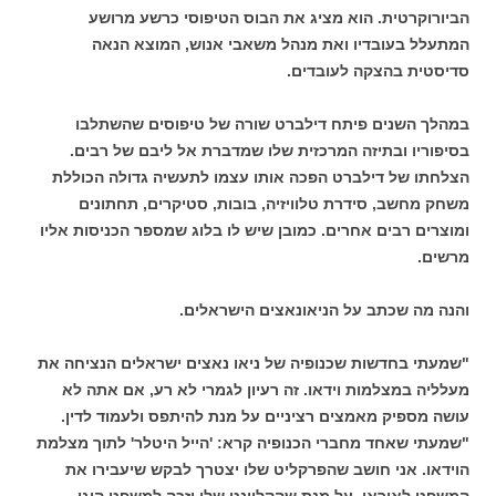
הביורוקרטית. הוא מציג את הבוס הטיפוסי כרשע מרושע
המתעלל בעובדיו ואת מנהל משאבי אנוש, המוצא הנאה
סדיסטית בהצקה לעובדים.
במהלך השנים פיתח דילברט שורה של טיפוסים שהשתלבו
בסיפוריו ובתיזה המרכזית שלו שמדברת אל ליבם של רבים.
הצלחתו של דילברט הפכה אותו עצמו לתעשיה גדולה הכוללת
משחק מחשב, סידרת טלוויזיה, בובות, סטיקרים, תחתונים
ומוצרים רבים אחרים. כמובן שיש לו בלוג שמספר הכניסות אליו
מרשים.
והנה מה שכתב על הניאונאצים הישראלים.
"שמעתי בחדשות שכנופיה של ניאו נאצים ישראלים הנציחה את
מעלליה במצלמות וידאו. זה רעיון לגמרי לא רע, אם אתה לא
עושה מספיק מאמצים רציניים על מנת להיתפס ולעמוד לדין.
"שמעתי שאחד מחברי הכנופיה קרא: 'הייל היטלר' לתוך מצלמת
הוידאו. אני חושב שהפרקליט שלו יצטרך לבקש שיעבירו את
המשפט לאיראן, על מנת שהקליינט שלו יזכה למשפט הוגן.