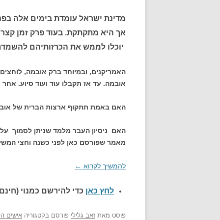
מדינת ישראל עומדת בימים אלה בפני
אך היא מתקתקת. בעוד פרק זמן קצר י
יוכלו לממש את הכרזותיהם להשמדת
האמריקנים, ובמיוחד ברק אובמה, לוחצים,
אובמה. עד אז תקבלו עוד ועוד סיוע. אחר 
האם באמת תתקוף ארצות הברית של אובמה
האם ניסיון העבר מלמד שניתן לסמוך על
מאמר שפורסם כאן לפני כשנה וחצי המשי
להמשיך לקרוא
←
לחץ כאן
כדי להירשם כ
מנוי (חינם)
פוסט
מאת
זאב גלילי
פורסם בקטגוריה
אישים הי