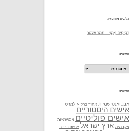
בלוגים מומלצים
רְסִיסִים מִמֶנִי – תמר שכטר
נושאים
נושאים
נושאים
אבטואנטישמיות
אולמרט
אהוד ברק
אישים היסטוריים
אישים פוליטיים
אנטישמיות
ארץ ישראל
אקדמיה
ארצות הברית