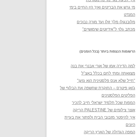
מי גרש את הבריטים ואיך היו החיים בימי
המנדט
מלובנגולו מלך זולו ועד מורה נבוכים
מכתב גלוי ל"אידיוטים שימושיים"
הרשומות הנצפות ביותר (בכל הזמנים)
למה הדירה אמו של אורי אבנרי את בנה
מצוואתה ומתי לחם בכלל באצ"ל
"חייל שלא אנס פלסטינית הוא גזען"
ג'ואן פיטרס – החוקרת שחשפה את הבלוף של
הפליטים הפלסטינים
המפות שכל תלמיד ישראלי חייב להכיר
אוצר צילומים של PALESTINE הריקה
איך להיפטר מזבובי הבית ולפתור את בעיית
היונים
המפה הגדולה של הארץ הריקה