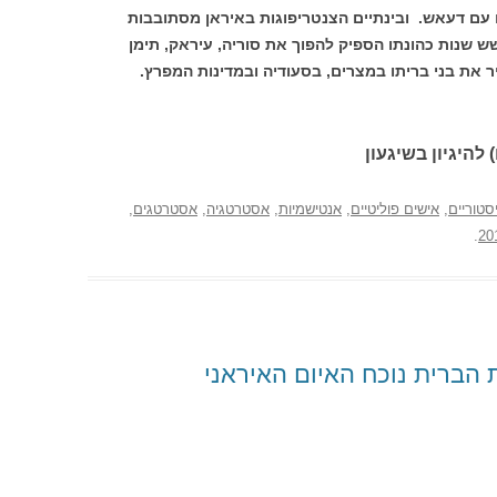
 עם דעאש. ובינתיים הצנטריפוגות באיראן מסתובבות
שנת 1938 כבר כאן. בשש שנות כהונתו הספיק להפוך את סוריה, עיראק, תימן
יר את בני בריתו במצרים, בסעודיה ובמדינות המפרץ.
 להיגיון בשיגעון
סטוריים
,
אישים פוליטיים
,
אנטישמיות
,
אסטרטגיה
,
אסטרטגים
,
.
הברית נוכח האיום האיראני