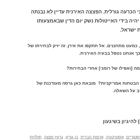
 הכרעה גורלית. הפצצה האירנית עדיין לא נבנתה
היה בידי האייטולות נשק יום הדין שבאמצעותו
 ישראל.
 כמעט מתחננים. אל תתקפו את אירן. זה יזיק לבחירתו של
כך אנחנו נטפל בבעיה האירנית.
 [ואפילו של רומני] אחרי הבחירות?
 הבטחות אמריקניות? מובאת כאן גרסה מעודכנת של
ב על השאלה.
 להיגיון בשיגעון
סטוריים
,
אסטרטגיה
,
ארצות הברית
,
בן גוריון
,
גרעין פצצה
,
תולדות