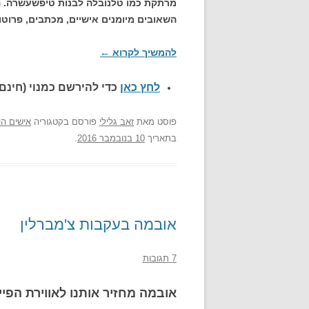
מרתקת כמו טלנובלה לבנות טיפשעשרה. ה
השאובים מיומנים אישיים, מכתבים, פרוטוקו
להמשיך לקרוא
←
לחץ כאן
כדי להירשם כ
מנוי (חינם)
פוסט
מאת
זאב גלילי
פורסם בקטגוריה
אישים הי
בתאריך
10 בנובמבר 2016
.
אובמה בעקבות צ'מברלין
7 תגובות