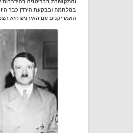
והתקשורת בבריטניה בהידברות עם
במלחמה ובבקעת הירדן כבר היו 
האמריקנים עם האירניפ היא הצ