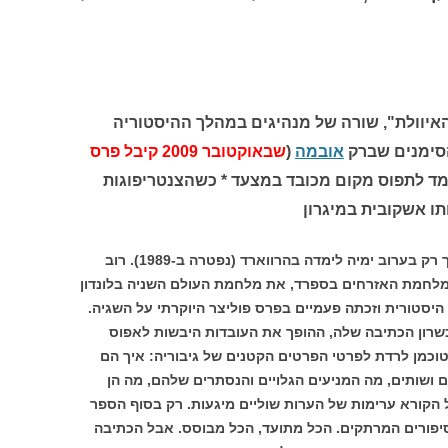
יוולת", שורה של מנהיגים במהלך ההיסטוריה
הסימנים שברק
אובמה
(
שבאוקטובר 2009 קיבל פרס
מד לתפוס מקום מכובד במצעד * כשהצנטריפוגות
ו אשקובית במיגרון
ברברה טוכמן היתה היסטוריונית גדולה, אך רק בערוב ימיה לימדה בהרווארד (נפטרה ב-1989). רוב
 מלחמת האזרחים בספרד, את מלחמת העולם השניה בלונדון
יסטורית וזכתה פעמיים בפרס פוליצר היוקרתי על השגיה.
שרון הכתיבה שלה, ההופך את העובדות היבשות לאפוס
טוכמן לרדת לפרטי הפרטים הקטנים של גיבוריה: איך הם
ושותים, מה המניעים הגלויים והנסתרים שלהם, מה הן
הקורא ערימות של הערות שוליים מיגעות. רק בסוף הספר
פורים המרתקים. הכל מתועד, הכל מבוסס. אבל הכתיבה