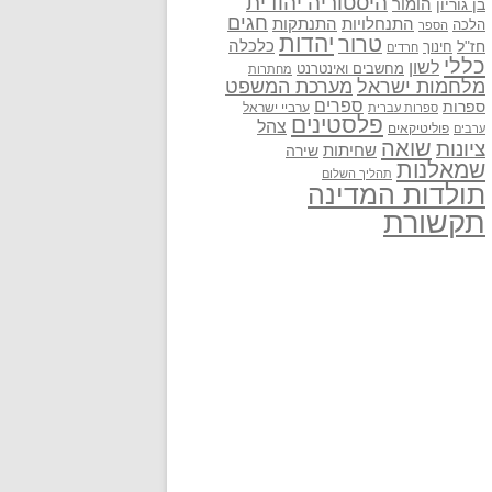
היסטוריה יהודית
בן גוריון
הומור
חגים
התנתקות
התנחלויות
הלכה
הספר
יהדות
טרור
חז"ל
כלכלה
חינוך
חרדים
כללי
לשון
מחשבים ואינטרנט
מחתרות
מלחמות ישראל
מערכת המשפט
ספרים
ספרות
ערביי ישראל
ספרות עברית
פלסטינים
צהל
פוליטיקאים
ערבים
שואה
ציונות
שחיתות
שירה
שמאלנות
תהליך השלום
תולדות המדינה
תקשורת