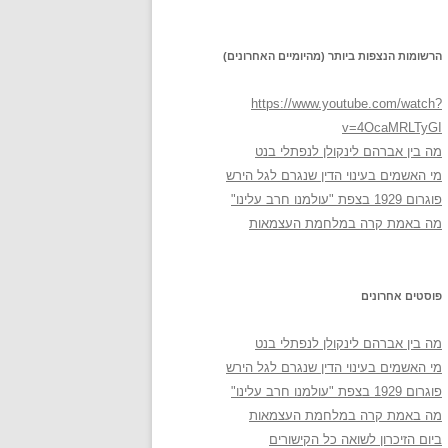
הרשומות הנצפות ביותר (מהיומיים האחרונים)
https://www.youtube.com/watch?
v=4OcaMRLTyGI
מה בין אברהם לינקולן לנפתלי בנט
מי האשמים בעינוי הדין שנגרם לגל הירש
פוגרום 1929 בצפת "עולמנו חרב עלינו"
מה באמת קרה במלחמת העצמאות
פוסטים אחרונים
מה בין אברהם לינקולן לנפתלי בנט
מי האשמים בעינוי הדין שנגרם לגל הירש
פוגרום 1929 בצפת "עולמנו חרב עלינו"
מה באמת קרה במלחמת העצמאות
ביום הזיכרון לשואה כל הקישורים