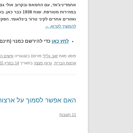
אחמדיניג'אד, עם החמאס ובקרוב אולי גם
במהירות מטורפת. 
ואזורים אחרים לקיני טרור בינלאומי. הפק
להמשיך לקרוא
←
לחץ כאן
כדי להירשם כ
מנוי (חינם)
פוסט
מאת
זאב גלילי
פורסם בקטגוריה
אישים הי
ארצות הברית
,
גרעין פצצה
בתאריך
14 במרץ 2015
האם אפשר לסמוך על ארצות 
11 תגובות