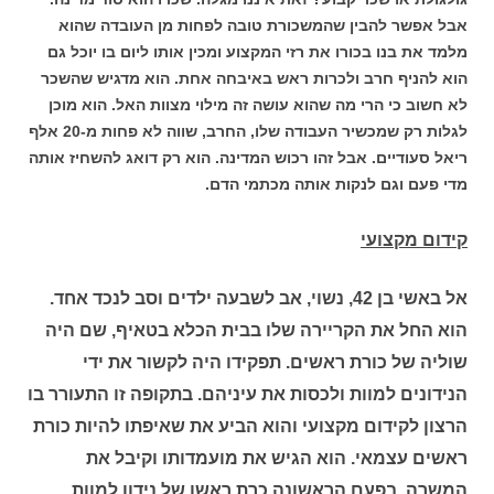
אבל אפשר להבין שהמשכורת טובה לפחות מן העובדה שהוא
מלמד את בנו בכורו את רזי המקצוע ומכין אותו ליום בו יוכל גם
הוא להניף חרב ולכרות ראש באיבחה אחת.
הוא מדגיש שהשכר
לא חשוב כי הרי מה שהוא עושה זה מילוי מצוות האל. הוא מוכן
לגלות רק שמכשיר העבודה שלו, החרב, שווה לא פחות מ-20 אלף
ריאל סעודיים. אבל זהו רכוש המדינה. הוא רק דואג להשחיז אותה
מדי פעם וגם לנקות אותה מכתמי הדם.
קידום מקצועי
אל באשי בן 42, נשוי, אב לשבעה ילדים וסב לנכד אחד.
הוא החל את הקריירה שלו בבית הכלא בטאיף, שם היה
שוליה של כורת ראשים. תפקידו היה לקשור את ידי
הנידונים למוות ולכסות את עיניהם. בתקופה זו התעורר בו
הרצון לקידום מקצועי והוא הביע את שאיפתו להיות כורת
ראשים עצמאי.
הוא הגיש את מועמדותו וקיבל את
המשרה.
בפעם הראשונה כרת ראשו של נידון למוות