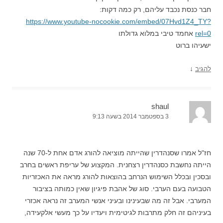
חבר כנסת נכבד עליהם, רק כמה דקות:
https://www.youtube-nocookie.com/embed/07Hvd1Z4_TY?
rel=0
אחמד טיבי במלוא גדולתו
ישעיהו ברוט
↓
להגיב
shaul
3 בספטמבר 2014 בשעה 9:13
חז"ל אמרו שסנהדרין שהייתה מוציאה להורג אדם אחת ל-70 שנה
הייתה נחשבת כסנהדרין רצחנית. המקצוע של עריפת ראשים בחרב
ובסכין ובכלל השימוש הנרחב בהוצאות להורג מראה את האכזריות
הטבועה בעם הערבי. סוג של אהבת פיגיון שאין כמותה בציבור
המערבי. אבל זה מה שבעינינו ובעיני אנשי המערב זה נראה אכזרי
בעיניהם זה חלק מתרבות לגיטימית ויעדיו על כך מעשי אלקעידה,