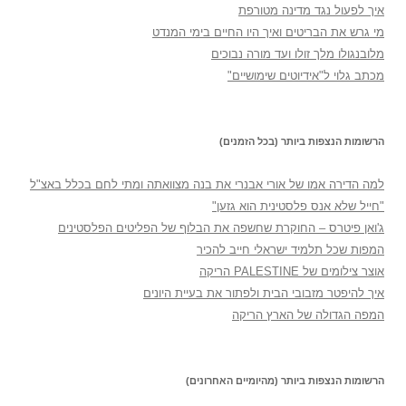
איך לפעול נגד מדינה מטורפת
מי גרש את הבריטים ואיך היו החיים בימי המנדט
מלובנגולו מלך זולו ועד מורה נבוכים
מכתב גלוי ל"אידיוטים שימושיים"
הרשומות הנצפות ביותר (בכל הזמנים)
למה הדירה אמו של אורי אבנרי את בנה מצוואתה ומתי לחם בכלל באצ"ל
"חייל שלא אנס פלסטינית הוא גזען"
ג'ואן פיטרס – החוקרת שחשפה את הבלוף של הפליטים הפלסטינים
המפות שכל תלמיד ישראלי חייב להכיר
אוצר צילומים של PALESTINE הריקה
איך להיפטר מזבובי הבית ולפתור את בעיית היונים
המפה הגדולה של הארץ הריקה
הרשומות הנצפות ביותר (מהיומיים האחרונים)