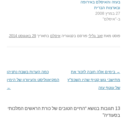
בעזה והאיסלם באירופה
ובארצות הברית
27 במרץ 2008
ב-"איסלם"
פוסט
מאת
זאב גלילי
פורסם בקטגוריה
איסלם
בתאריך
29 באוגוסט 2014
.
→
ניווט
בימים אלה חובה לזכור את
כמה הערות בשבח נתניהו
בפוסטים
מתישבי גוש קטיף שהיו השכפ"ץ
המקיאווליסט והעיוורון של הימין
של עוטף עזה
←
13 תגובות בנושא “
החיים הטובים של כורת הראשים המלכותי
בסעודיה
”