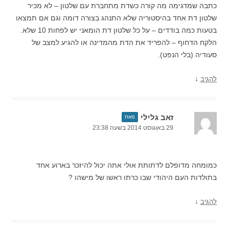
כתבה שמדגימה מה קורה כשדת מתחברת עם שלטון – לא מכיר
שלטון דת אחד בהיסטוריה שלא התנהג בצורה דומה וגם אם תמצאו
בטעות כמה בודדים – על כל שלטון דת הומאני יש לפחות 10 שלא.
הלקח הדחוף – להפריד את הדת מהמדינה או להגיע למצב של
סעודיה (בלי הנפט).
↓
להגיב
זאב גלילי
מאת
29 באוגוסט 2014 בשעה 23:38
כמומחה מדופלם לדתותת אולי אתה יכול להיזכר בארוע אחד
בתולדות העם היהודי שבו כרתו ראשו של מישהו ?
↓
להגיב