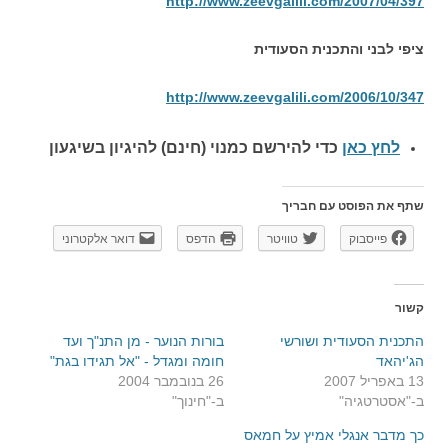
http://www.zeevgalili.com/2007/04/397
ציפי לבני והתכנית הסעודית
http://www.zeevgalili.com/2006/10/347
לחץ כאן
כדי להירשם כ
מנוי (חינם) להיגיון בשיגעון
שתף את הפוסט עם חבריך
פייסבוק
טוויטר
הדפס
דואר אלקטרוני
קשור
התכנית הסעודית ושורשי
בורות הנוער - מן התנ"ך ועד
הג'יהאד
חומה ומגדל - "אל תגידו בגת"
13 באפריל 2007
26 בנובמבר 2004
ב-"אסטרטגיה"
ב-"חינוך"
כך מדבר אנגלי אמיץ על חמאס