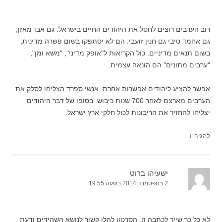
רוב הערבים רוצים לחסל את היהודים החיים בישראל. גם אבו-מאזן,
גם אחמד טיבי גם חנין זועבי. הם לא יסתפקו בשום פשרה מדינית,
בשום תנאים מדיניים. כול הקריאות ל"אופק מדיני", "משא ומן",
"ערבים מתונים" הם הונאה עצמית.
אפשר להציע ליהודים אפשרות אחרת: אנשי ספרד הצליחו לסלק את
הערבים מארצם לאחר 700 שנות כיבוש. בסופו של דבר היהודים
יצליחו להחזיר את הריבונות לכול חלקי ארץ ישראל.
↓
להגיב
ישעיהו ברוט
2 בספטמבר 2014 בשעה 19:55
לא כל כך שייך לכתבה זו, הסרטון להלן קשור לנושא השהידים ודעת