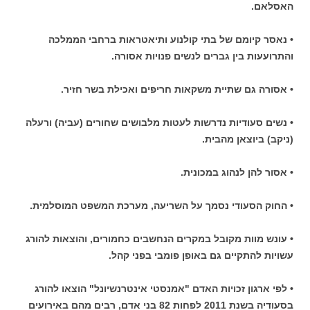
האסלאם.
• נאסר קיומם של בתי קולנוע ותיאטראות ברחבי הממלכה
והתרועעות בין גברים לנשים פנויות אסורה.
• אסורה גם שתיית משקאות חריפים ואכילת בשר חזיר.
• נשים סעודיות נדרשות לעטות מלבושים שחורים (עביה) ורעלה
(ניקב) ביוצאן מהבית.
• אסור להן לנהוג במכונית.
• החוק הסעודי נסמך על השריעה, מערכת המשפט המוסלמית.
• עונש מוות מקובל במקרים הנחשבים כחמורים, והוצאות להורג
עשויות להתקיים גם באופן פומבי בפני קהל.
• לפי ארגון זכויות האדם "אמנסטי אינטרנשיונל" הוצאו להורג
בסעודיה בשנת 2011 לפחות 82 בני אדם, רבים מהם באירועים