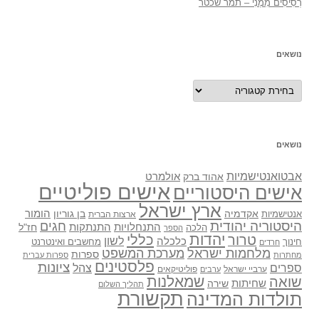
רְסִיסִים מִמֶנִי – תמר שכטר
נושאים
נושאים
נושאים
אבטואנטישמיות
אולמרט
אהוד ברק
אישים פוליטיים
אישים היסטוריים
ארץ ישראל
אקדמיה
בן גוריון
הומור
אנטישמיות
ארצות הברית
היסטוריה יהודית
חגים
התנתקות
התנחלויות
חז"ל
הלכה
הספר
יהדות
כללי
טרור
לשון
כלכלה
מחשבים ואינטרנט
חינוך
חרדים
מלחמות ישראל
מערכת המשפט
ספרות
מחתרות
ספרות עברית
פלסטינים
ציונות
ספרים
צהל
ערביי ישראל
פוליטיקאים
ערבים
שואה
שמאלנות
שחיתות
שירה
תהליך השלום
תקשורת
תולדות המדינה