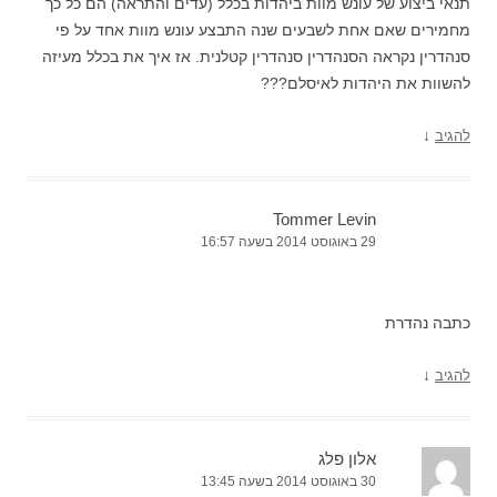
תנאי ביצוע של עונש מוות ביהדות בכלל (עדים והתראה) הם כל כך
מחמירים שאם אחת לשבעים שנה התבצע עונש מוות אחד על פי
סנהדרין נקראה הסנהדרין סנהדרין קטלנית. אז איך את בכלל מעיזה
להשוות את היהדות לאיסלם???
↓
להגיב
Tommer Levin
29 באוגוסט 2014 בשעה 16:57
כתבה נהדרת
↓
להגיב
אלון פלג
30 באוגוסט 2014 בשעה 13:45