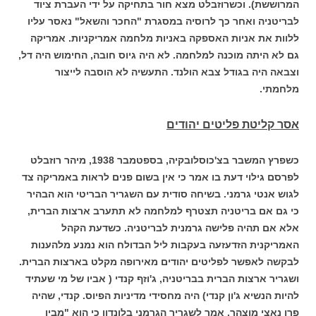
המרוששת). וכשרוזבלט מצא חור בתחיקה על ידי העברת ציוד
לבריטניה ואחר כך לרוסיה במסגרת "החכר והשאל" נאסר עליו
ללוות את אניות האספקה באניות מלחמה אמריקניות. אמריקה
גם לא היתה מוכנה למלחמה. לא היה גיוס חובה, החימוש היה דל,
וצבאה היה בגודל צבא הולנד. התעשיה לא הוסבה לייצור
מלחמתי.
אסר קליטת פליטים יהודים
כשפרץ המשבר בצ'כוסלובקיה, בספטמבר 1938, מיהר רוזבלט
לפרסם גילוי דעת בו אמר כי אין בשום פנים לראות באמריקה צד
לגוש אנטי גרמני. בשיחה סודית עם השגריר הבריטי הוא הבהיר
כי גם אם בריטניה תצטרף למלחמה לא תתערב ארצות הברית,
אלא אם תהיה פלישה גרמנית לבריטניה. כשדעת הקהל
האמריקנית הזדעזעה בעקבות ליל הבדולח הוא נמנע מלהענות
לבקשה לאפשר לפליטים יהודים מאירופה מקלט בארצות הברית.
ושגריר ארצות הברית בבריטניה, ג'וזף קנדי ( אביו של מי שעתיד
להיות הנשיא ג'ון קנדי) היה מחסידי מדיניות הפיוס. קנדי, שהיה
פרו נאצי מוצהר, אמר לשגריר הגרמני בלונדון כי הוא "מבין