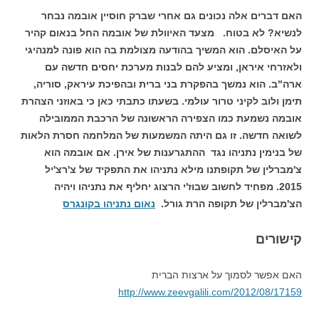
האם דברים אלה נכונים גם אחרי שברק חוסיין אובמה נבחר
לנשיא?
לא בטוח.
מצעד האיוולת של אובמה החל בנאום קהיר
על האיסלם. הוא המשיך בהודעה מצולמת בה הוא פונה למנהיגי
ולאזרחי איראן, ומציע להם לבנות מערכת יחסים חדשה עם
ארה"ב. הוא נמשך בהפקרת בני ברית ובהפיכת עיראק, סוריה,
תימן ולוב לקיני טרור עולמי. בשעתו כתבתי כאן כי באוזני הצהרת
אובמה נשמעת כמו הצפירה הראשונה של הרכבת הממובילה
לשואה חדשה.
זו גם היתה המשמעות של המלחמה חסרת הלאות
של בנימין נתניהו נגד ההתגרענות של אירן.
אם אובמה הוא
צ'מברלין של תקופתנו מילא נתניהו את התפקיד של צ'רצ'יל
2015. מפחיד לחשוב שבוז'י הרצוג יחליף את נתניהו ויהיה
הצ'מברלין של תקופה הרת גורל.
נאום נתניהו בקונגרס
קישורים
האם אפשר לסמוך על ארצות הברית
http://www.zeevgalili.com/2012/08/17159