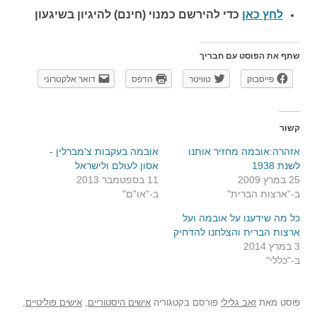
לחץ כאן
כדי להירשם כ
מנוי (חינם) להיגיון בשיגעון
שתף את הפוסט עם חבריך
פייסבוק
טוויטר
הדפס
דואר אלקטרוני
קשור
אזהרה:אובמה מחזיר אותנו
אובמה בעקבות צ'מברלין -
לשנת 1938
אסון לעולם ולישראל
25 במרץ 2009
11 בספטמבר 2013
ב-"ארצות הברית"
ב-"או"ם"
כל מה שידענו על אובמה ועל
ארצות הברית והצלחנו להדחיק
3 במרץ 2014
ב-"כללי"
פוסט
מאת
זאב גלילי
פורסם בקטגוריה
אישים היסטוריים
,
אישים פוליטיים
,