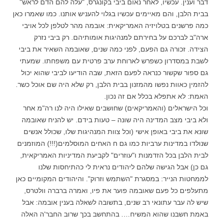
דבר וענין. עכשיו, לאחר נאום ביבי בקונגרס, "עלה להם הדם לראש"
בבית הלבן, והם מאיימים עכשיו בגלוי להעניש אותנו. כמו שאמרו כאן
כמה פרשנים בטלויזיה האמריקאית: אובמה מהר לטלפן לכל אויבי
ארה"ב לברכם על בחירתם למנהיגות אומותיהם. רק ביבי נזרק
הצידה. זכורה גם הפעם, לפני כמה שנים, שאובמה השאיר את ביבי
לשבת במסדרון כשפרש לארוחת ערב פרטית עם משפחתו. שמעתי
גם ספור שקשור כנראה לפעם הזאת, שבה הודיעו לביבי שהוא יכול
להזמין כאוות נפשו מהמזנון בבית הלבן, רק שלא היה שם אוכל כשר.
האמת: לא אתפלא בכלל אם זה נכון.
וכל הישראלים (והאמריקאים) שחושבים שאילו היה לנו רה"מ אחר
ולא ביבי מצב המדינה היה שונה – טעות בידם. יש להניח שאובמה
שונא את ביבי באופן אישי (וכל צוות המנהיגות שלו, שכולל אנשים
שנולדו במדינות ערביות כמו גם ח האחים המוסלמים(!!!) המוזמנים
לבית הלבן בכל הזדמנות ו"עוזרים" לקביעת המדיניות האמריקאית,
גם כן) אבל הגישה שלהם ליהודים נראית לי כהתיחסות שלנו
לממחטות הנייר: במסגרת "השתמש וזרוק". והיהודים המקומיים כאן
מתעלפים כל פעם שאובמה פוער את פיו, ואמרה ברברה וולטרס,
שיש לה עבר עתונאי רב שנים, בתשובה לשאלה בענין אובמה: אבל
באמת חשבנו שהוא המשיח…. בהתחשב בכך שרוב החבר'ה האלה