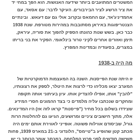
המשטרים המתועבים ביותר שידעה האנושות. הוא הפך במחי יד
את ציר הרשע לציר הבירבורים. העיקר לדבר: עם אסאד, עם
אחמדיניג'אד, עם החמאס ובקרוב אולי גם עם דעאש. ובינתיים
הצנטריפוגות באיראן מסתובבות במהירות מטורפת. שנת 1938
כבר כאן. בשש שנות כהונתו הספיק להפוך את סוריה, עיראק,
תימן ואזורים אחרים לקיני טרור בינלאומי. הפקיר את בני בריתו
במצרים, בסעודיה ובמדינות המפרץ.
מה היה ב-1938
זו היתה שנת הפייסנות. השנה בה המעצמות הדמוקרטיות של
המערב יצאו מכליהו כדי לרצות את היטלר, לספק את רצונותיו,
"להבין" אותו, אפילו להצדיק אותו.
עיון בעיתוני אותה תקופה
ומחקרים שנכתבו עליה מלמדים כי בצד ההמונים חסרי המידע
שצידדו בשלום בכל מחיר ("פייסנות" קראו לזה אז) היו המדינאים.
אלה, מתוך חישובים ציניים ומרושעים, הגיעו גם להחלטות הרות
גורל, שביסודם אווילות פשוטה.
אופייני לאווירת אותם ימים היה
מכתב קטן שהופיע ב"טיימס", הלונדוני ב-21 במארס 1939, פחות
משישה חודשים לפני פרוץ המלחמה. במכתב אומר הכותב כי יש