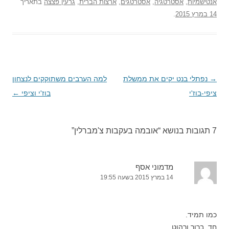
אנטישמיות
,
אסטרטגיה
,
אסטרטגים
,
ארצות הברית
,
גרעין פצצה
בתאריך
14 במרץ 2015
.
→
ניווט
נפתלי בנט יקים את ממשלת
למה הערבים משתוקקים לנצחון
ציפי-בוז'י
בפוסטים
בוז'י וציפי
←
7 תגובות בנושא “
אובמה בעקבות צ'מברלין
”
מדמוני אסף
14 במרץ 2015 בשעה 19:55
כמו תמיד.
חד, ברור ורהוט.