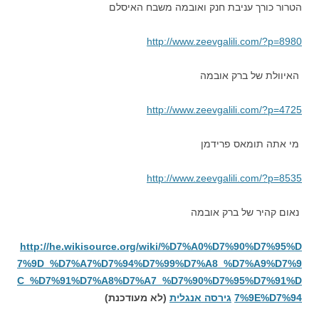
הטרור כורך עניבת חנק ואובמה משבח האיסלם
http://www.zeevgalili.com/?p=8980
האיוולת של ברק אובמה
http://www.zeevgalili.com/?p=4725
מי אתה תומאס פרידמן
http://www.zeevgalili.com/?p=8535
נאום קהיר של ברק אובמה
http://he.wikisource.org/wiki/%D7%A0%D7%90%D7%95%D
7%9D_%D7%A7%D7%94%D7%99%D7%A8_%D7%A9%D7%9
C_%D7%91%D7%A8%D7%A7_%D7%90%D7%95%D7%91%D
7%9E%D7%94
גירסה אנגלית
(לא מעודכנת)