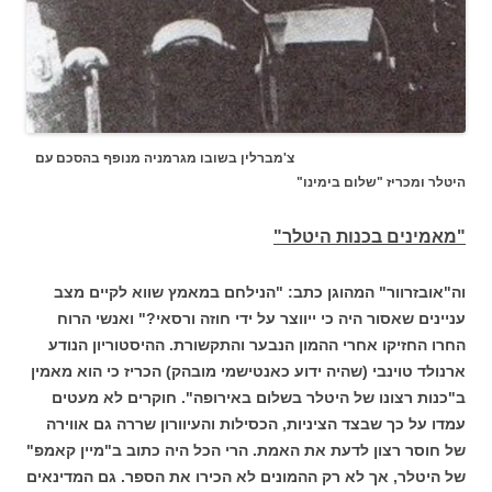
צ'מברלין בשובו מגרמניה מנופף בהסכם עם
היטלר ומכריז "שלום בימינו"
"מאמינים בכנות היטלר"
וה"אובזרוור" המהוגן כתב: "הנילחם במאמץ שווא לקיים מצב
עניינים שאסור היה כי ייווצר על ידי חוזה ורסאי?"
ואנשי הרוח
החרו החזיקו אחרי ההמון הנבער והתקשורת. ההיסטוריון הנודע
ארנולד טוינבי (שהיה ידוע כאנטישמי מובהק) הכריז כי הוא מאמין
ב"כנות רצונו של היטלר בשלום באירופה".
חוקרים לא מעטים
עמדו על כך שבצד הציניות, הכסילות והעיוורון שררה גם אווירה
של חוסר רצון לדעת את האמת. הרי הכל היה כתוב ב"מיין קאמפ"
של היטלר, אך לא רק ההמונים לא הכירו את הספר. גם המדינאים