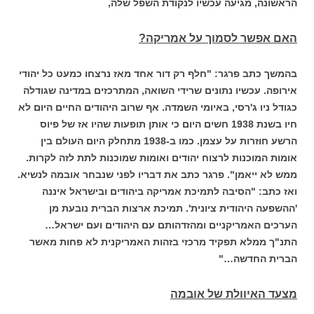
הראשונה, מגיעה עכשיו לנקודת השפל שלה,
האם אפשר לסמוך על אמריקה?
בהמשך כתב פרגר: "חלף רק דור אחד מאז נרצחו כמעט כל יהודי
אירופה. עכשיו נתונים שרידי השואה, המתרכזים במדינה שגודלה
כגודל ניו ג'רסי, באיומי השמדה. אף שרוב היהודים החיים היום לא
חיו בשנת 1938 חשים היום כי אותן תופעות שהיו אז של פיוס
הרשע חוזרות על עצמן. כמו ב-1938 מתחלק היום העולם בין
אומות המוכנות לרצוח יהודים ואומות שמוכנות לתת לזה לקרות.
ממש לא ייאמן".
פרגר כתב את דבריו לפני שנבחר אובמה לנשיא.
ואז כתב: "הסיבה לתמיכת אמריקה ביהודים ובישראל איננה
'ההשפעה היהודית ציונית'. תמיכת ארצות הברית נובעת מן
הערכים האמריקניים ומהזדהותם עם היהודים ועם ישראל…
התנ"ך ממלא תפקיד מרכזי בזהות האמריקנית לא פחות מאשר
הברית החדשה…"
מצעד האיוולת של אובמה