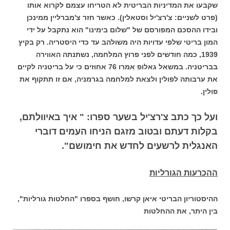
שקבעו את המדיניות הבריטית לא הטריחו עצמם לקרוא אותו
(פרט לשניים: צ'רצ'יל וסטאלין). כאשר חזר צ'מברליין ממינכן
ובידו ההסכם המפורסם של "שלום בימינו" הוא נתקבל על ידי
המון בריטי שלפי עדויות היה משולהב עד כדי היסטריה.
רק בקיץ
1939, כמה חודשים לפני פרוץ המלחמה, נשתנתה האווירה
בבריטניה. במשאל גאלופ אמרו 76 אחוזים כי על בריטניה לקיים
את ערבותה לפולין ולצאת למלחמה בגרמניה, אם זו תתקוף את
פולין.
ועל כך כתב צ'רצ'יל בשער ספרו: " איך באיוולתם,
בקלות דעתם ובטוב מזגם הניחו העמים דוברי
האנגלית לרשעים לחדש את חימושם".
ההכרעות הגורליות
ההיסטוריון הבריטי איאן קרשו, חושף בספרו "החלטות גורליות",
בין היתר, את ההחלטות