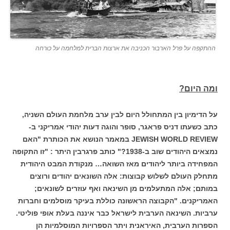
ההתקפה על פרל הארבור הכניבה את ארצות הברית למלחמה על כורחה
ומה היום?
על הדימיון בין המתחולל היום לבין ערב מלחמת העולם השניה,
כתב כשעתו דניס פראגר, סופר והוגה דעות יהודי אמריקני ב-
JEWISH WORLD REVIEW במאמר הנושא את הכותרת "האם
נמצאים היהודים שוב ב-1938?" כותב פרגרבין היתר : "זו התקופה
המפחידה ביותר ליהודים מאז השואה… מנקודת המבט היהודית
מתחלק העולם לשלוש קבוצות: אלה השונאים יהודים ורוצים
במותם; אלה המתעלמים מן השינאה ואף עוזרים לשונאים;
האמריקנים. "הקבוצה הראשונה כוללת בעיקר מוסלמים וחברות
ערביות. השינאה הערבית לישראל כבר איננה בעלת אופי פוליטי.
הספרות הערבית, האיראנית ויתר הספרויות המוסלמיות הן