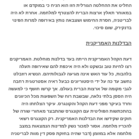
החליט את ההחלטה הגורלית הזו הוא הניח כי במוקדם או
במאוחר תאלץ ארצות הברית להצטרף למלחמה. אחרת לא היה
לבריטניה, חסרת החימוש ושצבאה נותץ באירופה למרות הפינוי
בדנקירק, שום סיכוי.
הבדלנות האמריקנית
דעת הקהל האמריקנית הייתה בעד בדלנות מוחלטת. האמריקנים
רצו לחיות טוב ובשקט ולא היה איכפת להם שאירופה תעלה
בלהבות, כל עוד האש אינה מגיעה לגבולותיהם. הנשיא רוזבלט
נחשב עד כה על ידי היסטוריונים כבעל ראיה אסטרטגית רחבה
לגבי מקומה של ארצות הברית בעולם. אך קרשו חושף כי למעשה
היה הססן בלתי נלאה, שבשבת רוח של השפעות מכל הכיוונים
וחרד בעיקר מפני דעת הקהל והקונגרס. עיקר הצלחתו היה
בהתכתשות הפוליטית עם הקונגרס שהתבצר מאחורי שורה של
חוקים שקידשו את הבדלנות האמריקנית. רק הקונגרס רשאי
להכריז מלחמה. אסור למכור נשק למדינות הנמצאות במצב
מלחמה אלא במזומן (דבר שהיה בחזקת פסק דין מוות לבריטניה