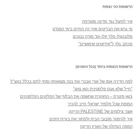
הרשומות הכי נצפות
איך לפעול נגד מדינה מטורפת
מי גרש את הבריטים ואיך היו החיים בימי המנדט
מלובנגולו מלך זולו ועד מורה נבוכים
מכתב גלוי ל"אידיוטים שימושיים"
הרשומות הנצפות ביותר (בכל הזמנים)
למה הדירה אמו של אורי אבנרי את בנה מצוואתה ומתי לחם בכלל באצ"ל
"חייל שלא אנס פלסטינית הוא גזען"
ג'ואן פיטרס – החוקרת שחשפה את הבלוף של הפליטים הפלסטינים
המפות שכל תלמיד ישראלי חייב להכיר
אוצר צילומים של PALESTINE הריקה
איך להיפטר מזבובי הבית ולפתור את בעיית היונים
המפה הגדולה של הארץ הריקה