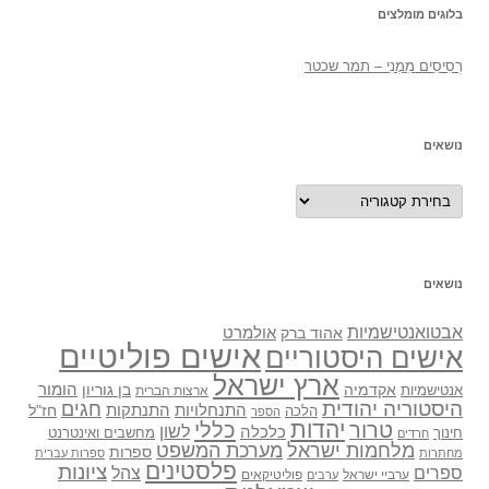
בלוגים מומלצים
רְסִיסִים מִמֶנִי – תמר שכטר
נושאים
נושאים
נושאים
אבטואנטישמיות
אולמרט
אהוד ברק
אישים פוליטיים
אישים היסטוריים
ארץ ישראל
אקדמיה
בן גוריון
הומור
אנטישמיות
ארצות הברית
היסטוריה יהודית
חגים
התנתקות
התנחלויות
חז"ל
הלכה
הספר
יהדות
כללי
טרור
לשון
כלכלה
מחשבים ואינטרנט
חינוך
חרדים
מלחמות ישראל
מערכת המשפט
ספרות
מחתרות
ספרות עברית
פלסטינים
ציונות
ספרים
צהל
ערביי ישראל
פוליטיקאים
ערבים