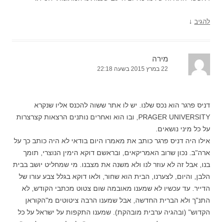
↓
להגיב
מירה
22 במרץ 2015 בשעה 22:18
דניס פרגר הוא נכס שלנו. יש לו אתר ששוה להכנס אליו שנקרא
PRAGER UNIVERSITY, ובו הוא ואחרים נותנים הרצאות קצרצרות
על כל מיני נושאים.
אילו היה דניס פרגר כותב את מאמרו היום בודאי לא היה כותב כך על
ארה"ב. נכון שרוב האמריקאים, ובראשם דוקא הימין הנוצרי, תומך
בנו, אבל זה לא עוזר לנו ולא משנה את מצבנו. מי שמחליט יושב בבית
הלבן, והיום, לצערנו, הבית הוא שחור, ולאו דוקא בגלל צבע עורו של
הדייר. עד עכשיו לא שמענו מאובמה שום צטוט מכתבי הקודש, לא
התנ"ך ולא הברית החדשה, אבל שמענו הרבה ציטוטים מ"הקוראן
הקדוש" (ובהגיה ערבית מובהקת). שמענו התקפות על ישראל על כל