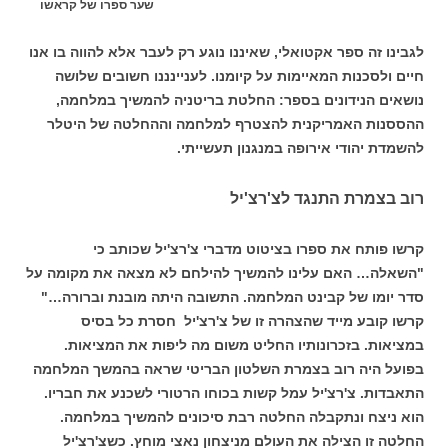
שער ספרו של קראשו
לגבינו זה ספר אקטואלי, שאיננו נוגע רק לעבר אלא להווה בו אנו
חיים ולסכנות המאיימות על קיומנו. לעניינננו חשובים שלושה
נושאים הנידונים בספר: החלטת בריטניה להמשיך במלחמה,
ההססנות האמריקנית להצטרף למלחמה וההחלטה של היטלר
להשמדת יהודי אירופה במנגנון תעשייתי.
רוב בצמרת התנגד לצ'רצ'יל
קרשו פותח את ספרו בציטוט מדברי צ'רצ'יל שכותב כי
"השאלה… האם עלינו להמשיך להילחם לא מצאה את מקומה על
סדר יומו של קבינט המלחמה. התשובה היתה מובנת וברורה…"
קרשו קובע מייד שהצהרה זו של צ'רצ'יל חסרת כל בסיס
במציאות. בזכרונותיו החליט משום מה ליפות את המציאות.
בפועל היה רוב בצמרת השלטון הבריטי שראה בהמשך המלחמה
התאבדות. צ'רצ'יל עמל קשות בכוחו הרטורי לשכנע את חבריו.
הוא ניצח ונתקבלה החלטה רבת סיכונים להמשיך במלחמה.
החלטה זו הצילה את העולם מניצחון נאצי מוחץ. כשצ'רצ'יל