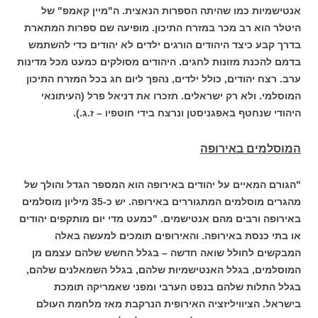
אנטישמיות כמו שהיתה הספרות הנאצית. ה"מיין קאמפ" של
היטלר הוא רב מכר במזרח התיכון. מופיעה שם ספרות המתארת
בדרך קבע כיצד היהודים הורגים ילדים לא יהודים כדי להשתמש
בדמם להכנת מזונות לחגים. היהודים מסולקים כמעט מכל מדינות
ערב. רצח יהודים, כולל ילדים, נהפך ליום חג בכל המזרח התיכון
המוסלמי. ולא רק ישראלים. תזכרו את דניאל פרל (העיתונאי
היהודי שנחטף באפגניסטן ונרצח בידי חוטפיו – ז.ג.).
המוסלמים באירופה
"הגורם המאיים על יהודים באירופה הוא המספר הגדל והולך של
מהגרים מוסלמים המתגוררים באירופה. יש כ-35 מיליון מוסלמים
באירופה ורבים מהם אנטישמים.
"כמעט מדי יום מותקפים יהודים
או בתי כנסת באירופה. והאירופים תומכים למעשה באלה
המבקשים לחולל שואה חדשה – בגלל החשש שלהם עצמם מן
המוסלמים, בגלל האנטישמיות שלהם, בגלל השמאלנים שלהם,
בגלל התלות שלהם בנפט הערבי ומפני שאמריקה תומכת
בישראל. הציוויליזציה האירופית הנרקבת מאז מלחמת העולם