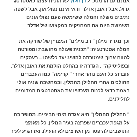
אמנם גם הרמטכ"ל
דן חלוץ
לא הוכיח עצמו כאסטרטג
גדול. אבל
ראובן אדלר ודאי איננו נפוליאון. אבל לשפה
נתיבים משלה והמלה ששימשה פעם נפוליאונים
משמשת היום את המחזיקים במקצועו של אדלר.
וכך מגדיר מילון " רב מילים" המצויין של שוויקה את
המלה אסטרטגיה: "תכנית פעולה מחושבת ומפורטת
לטווח ארוך, שמטרתה להשיג יעד כלשהו – בעסקים
ובפוליטיקה" . הגדרה זו בהחלט הולמת את ראובן אדלר.
עובדה: כל העם נוהר אחרי " קדימה" כמו העכברים
ההולכים אחרי החלילן מהמלין. ובמחשבה שניה אולי
באמת כדאי לכנות מעכשיו את האסטרטגים המדומים
לחלילנים.
" החלילן מהמלין" היא אגדה מימי הביניים. מסופר בה
על מגפת עכברים שפרצה בעיר המלין. כל מאמצי
התושבים להיפטר מן השרצים לא הועילו. ואז הגיע לעיר