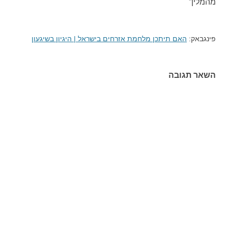
מהמלין
”
פינגבאק:
האם תיתכן מלחמת אזרחים בישראל | היגיון בשיגעון
השאר תגובה