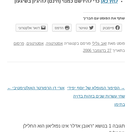
לחץ כאן
כדי להירשם כ
מנוי (חינם) להיגיון בשיגעון
שתף את הפוסט עם חבריך
פייסבוק
טוויטר
הדפס
דואר אלקטרוני
פוסט
מאת
זאב גלילי
פורסם בקטגוריה
אסטרטגיה
,
אסטרטגים
,
פרסום
בתאריך
27 בדצמבר 2006
.
→
ניווט
הסיפור המופלא של יוסף יפידי
אורי דן הרפורטר האולטימטיבי
←
בפוסטים
שחי עשרות שנים בזהות בדויה
בתימן
תגובה 1 בנושא “
ראובן אדלר אינו נפוליאון הוא החלילן