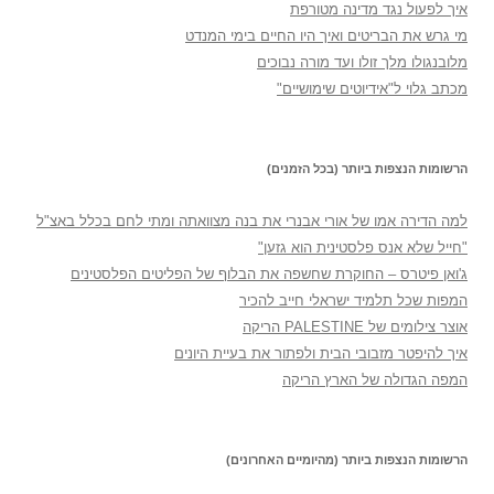
איך לפעול נגד מדינה מטורפת
מי גרש את הבריטים ואיך היו החיים בימי המנדט
מלובנגולו מלך זולו ועד מורה נבוכים
מכתב גלוי ל"אידיוטים שימושיים"
הרשומות הנצפות ביותר (בכל הזמנים)
למה הדירה אמו של אורי אבנרי את בנה מצוואתה ומתי לחם בכלל באצ"ל
"חייל שלא אנס פלסטינית הוא גזען"
ג'ואן פיטרס – החוקרת שחשפה את הבלוף של הפליטים הפלסטינים
המפות שכל תלמיד ישראלי חייב להכיר
אוצר צילומים של PALESTINE הריקה
איך להיפטר מזבובי הבית ולפתור את בעיית היונים
המפה הגדולה של הארץ הריקה
הרשומות הנצפות ביותר (מהיומיים האחרונים)