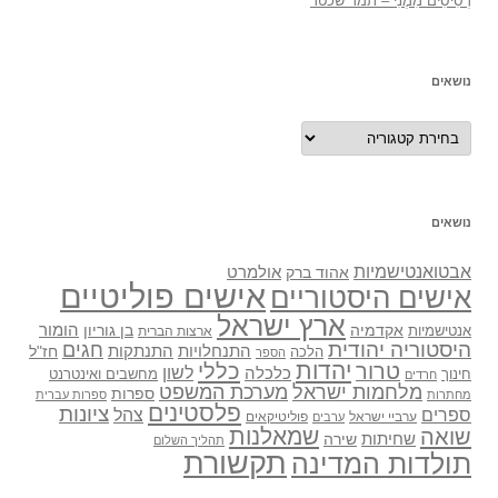
רְסִיסִים מִמֶנִי – תמר שכטר
נושאים
נושאים
נושאים
אבטואנטישמיות
אולמרט
אהוד ברק
אישים פוליטיים
אישים היסטוריים
ארץ ישראל
אקדמיה
בן גוריון
הומור
אנטישמיות
ארצות הברית
היסטוריה יהודית
חגים
התנתקות
התנחלויות
חז"ל
הלכה
הספר
יהדות
כללי
טרור
לשון
כלכלה
מחשבים ואינטרנט
חינוך
חרדים
מלחמות ישראל
מערכת המשפט
ספרות
מחתרות
ספרות עברית
פלסטינים
ציונות
ספרים
צהל
ערביי ישראל
פוליטיקאים
ערבים
שואה
שמאלנות
שחיתות
שירה
תהליך השלום
תקשורת
תולדות המדינה