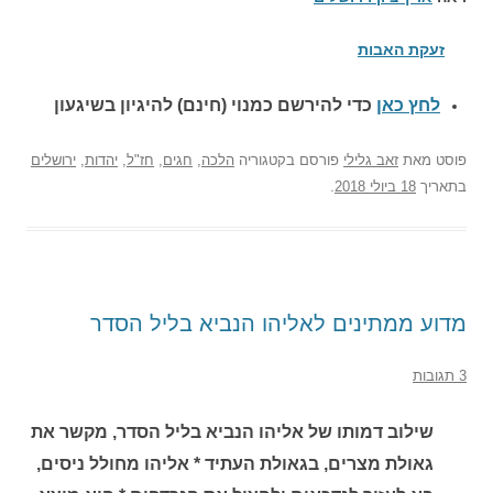
זעקת האבות
לחץ כאן
כדי להירשם כ
מנוי (חינם) להיגיון בשיגעון
פוסט
מאת
זאב גלילי
פורסם בקטגוריה
הלכה
,
חגים
,
חז"ל
,
יהדות
,
ירושלים
בתאריך
18 ביולי 2018
.
מדוע ממתינים לאליהו הנביא בליל הסדר
3 תגובות
שילוב דמותו של אליהו הנביא בליל הסדר, מקשר את
גאולת מצרים, בגאולת העתיד * אליהו מחולל ניסים,