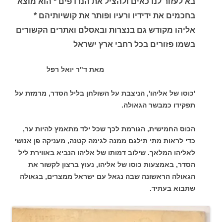
בא לעזור לנדכאים ולהציל את הנרדפים * הוא מוצא
בחכמים את ידידיו ורעיו ופותר את קושיותיהם *
אליהו מקודש גם בנצרות ובאסלם ואתרים הקשורים
בשמו פזורים בכל רחבי ארץ ישראל
מאת ד"ר יואל רפל
'כוסו של אליהו', הניצבת על השולחן בליל הסדר, מרמזת על
תפקידו כמבשר הגאולה.
הכוס החמישית, הגורמת לכך שכל ילד מתאמץ להיות ער,
כדי לראות מתי תילגם ממנה לגימה קטנה, מעניקה פן אנושי
לאליהו המלאך. שילוב דמותו של אליהו הנביא באווירת ליל
הסדר, באמצעות כוסו של אליהו, נעוץ ברצון לקשור את
הגאולה הראשונה שבה נגאל עם ישראל ממצרים, בגאולה
שתבוא בעתיד.