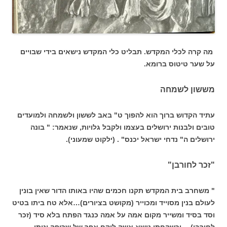
מה קרה לכלי המקדש. תבליט כלי המקדש נישאים בידי שבויים
על שער טיטוס ברומא.
מששון לשמחה
עתיד הקדוש ברוך הוא להפוך ט" באב לששון ולשמחה ולמועדים
טובים ולבנות ירושלים בעצמו ולקבל גלויות, שנאמר: " בונה
ירושלים ה" נדחי ישראל יכנס" . (ילקוט שמעוני).
"זכר לחורבן"
" משחרב בית המקדש תקנו חכמים שהיו באותו הדור שאין בונין
לעולם בנין מסוייד ומכוייר (מקושט בציורים)…אלא טח ביתו בטיט
וסד בסיד ומשייר מקום אמה על אמה כנגד הפתח בלא סיד (זכר
לחורבן)… וכשהחתן נושא אשה לוקח אפר של שריפה ונותן