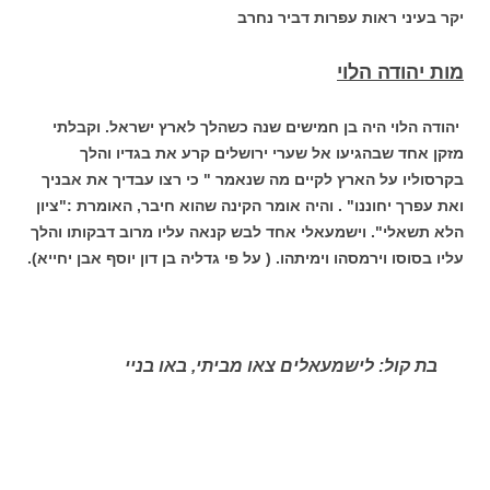
יקר בעיני ראות עפרות דביר נחרב
מות יהודה הלוי
יהודה הלוי היה בן חמישים שנה כשהלך לארץ ישראל. וקבלתי
מזקן אחד שבהגיעו אל שערי ירושלים קרע את בגדיו והלך
בקרסוליו על הארץ לקיים מה שנאמר " כי רצו עבדיך את אבניך
ואת עפרך יחוננו" . והיה אומר הקינה שהוא חיבר, האומרת :"ציון
הלא תשאלי". וישמעאלי אחד לבש קנאה עליו מרוב דבקותו והלך
עליו בסוסו וירמסהו וימיתהו. ( על פי גדליה בן דון יוסף אבן יחייא).
בת קול: לישמעאלים צאו מביתי, באו בניי