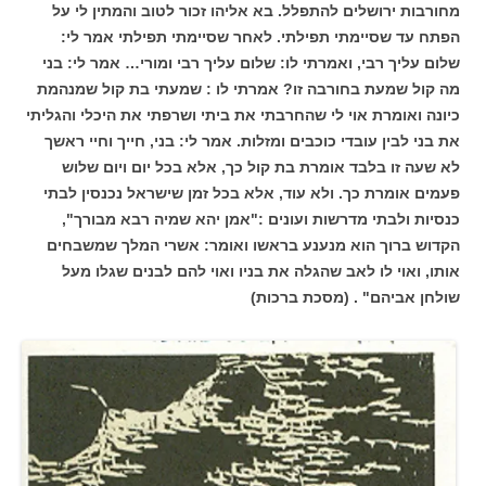
מחורבות ירושלים להתפלל. בא אליהו זכור לטוב והמתין לי על
הפתח עד שסיימתי תפילתי. לאחר שסיימתי תפילתי אמר לי:
שלום עליך רבי, ואמרתי לו: שלום עליך רבי ומורי… אמר לי: בני
מה קול שמעת בחורבה זו? אמרתי לו : שמעתי בת קול שמנהמת
כיונה ואומרת אוי לי שהחרבתי את ביתי ושרפתי את היכלי והגליתי
את בני לבין עובדי כוכבים ומזלות. אמר לי: בני, חייך וחיי ראשך
לא שעה זו בלבד אומרת בת קול כך, אלא בכל יום ויום שלוש
פעמים אומרת כך. ולא עוד, אלא בכל זמן שישראל נכנסין לבתי
כנסיות ולבתי מדרשות ועונים :"אמן יהא שמיה רבא מבורך",
הקדוש ברוך הוא מנענע בראשו ואומר: אשרי המלך שמשבחים
אותו, ואוי לו לאב שהגלה את בניו ואוי להם לבנים שגלו מעל
שולחן אביהם" . (מסכת ברכות)