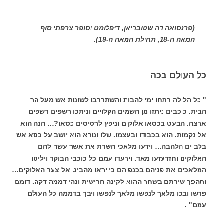
(פרנסואה דה שטובריאן, דיפלומט וסופר צרפתי סוף
המאה ה-18, תחילת המאה ה-19).
כל העולם בכה
" כל הלילה רתחו ימי להבות והשתררבו לשונות אש מעל הר
הבית. כוכבים ניתזו מן השמים הקלויים וניתכו רשפים רשפים
ארצה. הבעט בכסאו אלוקים וניפץ לרסיסים כסאו?… הנה הוא
אל נקמות. הוא בכבודו ובעצמו. שלו ונורא הוא יושב על כסא אש
בלב ים הלהבה… וידעו מלאכי השרת את אשר עשה להם
האלוקים וחזדעזעו מאד. וירעדו עמם כל כוכבי הבוקר ויליטו
המלאכים את פניהם בכנפיהם כי יראו מהביט אל צער האלוקים…
ותהפך שירתם בשחר ההוא לקינה חרישית ונהי דממה דקה. דומם
פרשו ובכו מלאך לנפשו מלאך לנפשו ויבך בדממה כל העולם
עמם" .