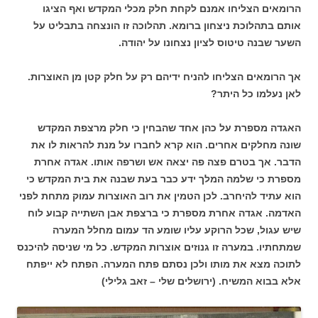
הרומאים הצליחו אמנם לקחת חלק מכלי המקדש ואף הציגו
אותם בתהלוכת ניצחון ברומא. תהלוכה זו הונצחה בתבליט על
השער שבנה טיטוס לציון נצחונו על יהודה.
אך הרומאים הצליחו להניח ידיהם רק על חלק קטן מן האוצרות.
לאן נעלמו כל היתר?
האגדה מספרת על כהן אחד שהבחין כי חלק מרצפת המקדש
שונה מחלקים אחרים. הוא קרא לחברו על מנת להראות לו את
הדבר. אך בטרם פצה פה יצאה אש ושרפה אותו. אגדה אחרת
מספרת כי שלמה המלך ידע כבר בעת שבנה את בית המקדש כי
הוא עתיד להיחרב. לכן הטמין את רוב האוצרות עמוק מתחת לפני
האדמה. אגדה אחרת מספרת כי ברצפת אבן השתייה קבוע לוח
שיש עגול, שכל הרוקע עליו שומע הד עמום מחלל המערה
שמתחתיו. במערה זו גנוזים אוצרות המקדש. כל מי שניסה להיכנס
לתוכה מצא את מותו ולכן נסתם פתח המערה. הפתח לא ייפתח
אלא בבוא המשיח. (ירושלים שלי – זאב גלילי)