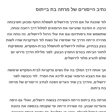
נתיב הייסורים של מרתה בת בייתוס
לוד שוכנת על אם הדרך מירושלים לשפלת החוף ומכאן חשיבותה
הרבה. זו הסיבה שהניעה את הרומאים לסלול דרך רחבה ונוחה,
שתשמש את גיסותיהם וגם את עולי הרגל לירושלים. כה נוחה וכה
מהירה הייתה הדרך עד שסיפרו על נשות לוד הצדקניות שהיו לשות
בצק בבתיהן, עולות לירושלים להתפלל בבית-המקדש, ומספיקות
לחזור הביתה בטרם החמיץ הבצק. לפני סלילת הדרך נדרש יום
שלם להגיע מלוד לירושלים.
אך אותה דרך המלך בה עלו נשים צדקניות לבית-המקדש שימשה
גם את הצבא הרומאי שבא לדכא את המרד. לוד נכבשה לפני
ירושלים, והדרך בין שתי הערים הפכה לנתיב הייסורים של מרתה
בת ביתוס.
מרתה בת ביתוס הייתה העשירה בנשות ירושלים, ואולי גם היפה
והעדינה שבהן. כה עשירה הייתה עד שקנתה בכספה את כהונת
הכהן הגדול לבעלה, ישוע בן גמליאל. כה עדינה הייתה שכאשר