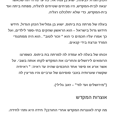
יצאה לבית-המקדש, היו מניחים שטיחים לרגליה, מפתח ביתה ועד
בית-המקדש, כדי שלא יתלכלכו רגליה.
בעלה של מרתה בת ביתוס, ישוע בן גמליאל הכהן הגדול, חידש
חידוש גדול בישראל – הוא הראשון שהקים בתי-ספר לילדים, ועל
כך אמרו עליו חכמים כי הוא " זכור לטוב" . הוא היה ממתנגדי
המרד ונרצח בידי קנאים.
זכותו של בעלה לא עמדה לה למרתה בת ביתוס. כשפרצו
הרומאים לירושלים והחריבו את המקדש לקחו אותה בשבי. על
אשר ארע אז סיפר אחד החכמים שהיה עד ראיה: " ראיתיה
שקשרו שערותיה בזנבי סוסיהם של ערביים והיו מריצין לה
("מירושלים ועד לוד" – זאב גלילי).
אוצרות המקדש
מה קרה לאוצרות המקדש אחרי החורבן? חידה היא ותהי לחידה.