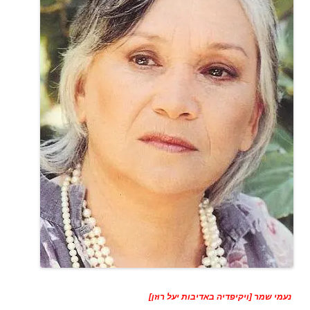
נעמי שמר [ויקיפדיה באדיבות יעל רוזן]