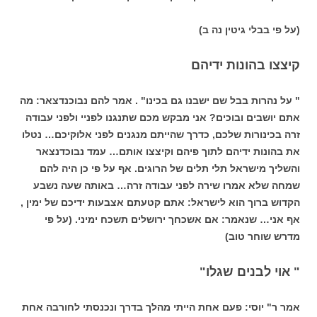
(על פי בבלי גיטין נה ב)
קיצצו בהונות ידיהם
" על נהרות בבל שם ישבנו גם בכינו" . אמר להם נבוכנדצאר: מה
אתם יושבים ובוכים? אני מבקש מכם שתנגנו לפניי ולפני עבודה
זרה בכינורות שלכם, כדרך שהייתם מנגנים לפני אלוקיכם… נטלו
את בהונות ידיהם לתוך פיהם וקיצצו אותם… עמד נבוכדנצאר
והשליך מישראל תלי תלים של הרוגים. אף על פי כן היה להם
שמחה שלא אמרו שירה לפני עבודה זרה… באותה שעה נשבע
הקדוש ברוך הוא לישראל: אתם קטעתם אצבעות ידיכם של ימין ,
אף אני… שנאמר: אם אשכחך ירושלים תשכח ימיני. (על פי
מדרש שוחר טוב)
" אוי לבנים שגלו"
אמר ר" יוסי: פעם אחת הייתי מהלך בדרך ונכנסתי לחורבה אחת