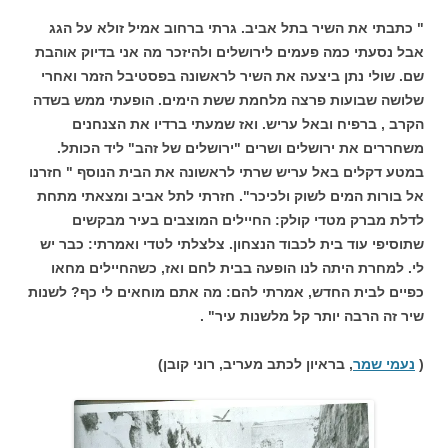
" כתבתי את השיר בתל אביב. גרתי ברחוב אמיל זולא על הגג
אבל נסעתי כמה פעמים לירושלים ולהיזכר מה אני בדיוק אוהבת
שם. שולי נתן ביצעה את השיר לראשונה בפסטיבל הזמר ואחרי
שלושה שבועות פרצה מלחמת ששת הימים. הופעתי ממש בשדה
הקרב , ברפיח ובאל עריש. ואז שמעתי ברדיו את הצנחנים
משחררים את ירושלים ושרים "ירושלים של זהב" ליד הכותל.
במטע דקלים באל עריש שרתי לראשונה את הבית הנוסף " חזרנו
אל בורות המים לשוק ולכיכר". חזרתי לתל אביב ומצאתי מתחת
לדלת מברק מטדי קולק: החיילים המוצבים בעיר מבקשים
שתוסיפי עוד בית לכבוד הנצחון. צלצלתי לטדי ואמרתי: כבר יש
לי. למחרת היתה לנו הופעה בבית לחם ואז, כשהחיילים מחאו
כפיים לבית החדש, אמרתי להם: מה אתם מוחאים לי כף? לשנות
שיר זה הרבה יותר קל מלשנות עיר" .
(
נעמי שמר
, בראיון לכתב מעריב, רוני קובן)