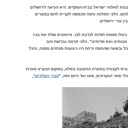
בנות לאלוהי ישראל בבית-המקדש. היא הגיעה לירושלים
לחם. הלני המלכה נתנה מכספה לקניית לחם במצרים
ן עניי ירושלים.
יצלו ממוות תודות לנדבת לבו. איזאטיס שלח את בניו
אבותינו
ואת מדותינו". הלני תרמה נברשת זהב
ל ובשעה שהחמה זרחה היו ניצוצות מנתזים ממנה, והכל
אטיס לקבורה במערה החצובה בסלע, במקום הנקרא מערת
י פאר הנקראים, מאז ועד היום הזה, "
קברי המלכים".