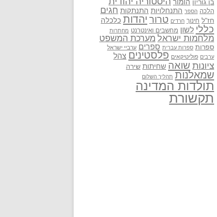
היסטוריה יהודית
בן גוריון
הומור
חגים
התנתקות
התנחלויות
הלכה
הספר
יהדות
טרור
חז"ל
כלכלה
חינוך
חרדים
כללי
לשון
מחשבים ואינטרנט
מחתרות
מלחמות ישראל
מערכת המשפט
ספרים
ספרות
ערביי ישראל
ספרות עברית
פלסטינים
צהל
פוליטיקאים
ערבים
שואה
ציונות
שחיתות
שירה
שמאלנות
תהליך השלום
תולדות המדינה
תקשורת