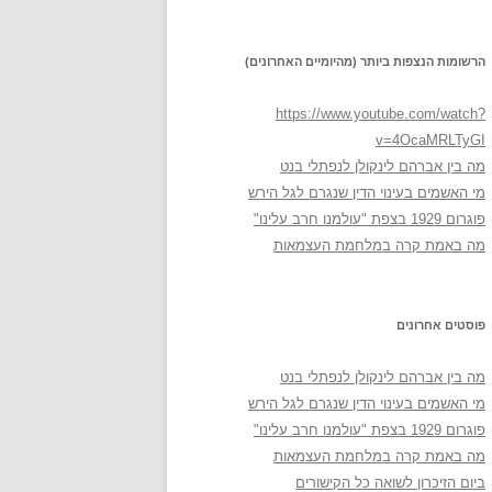
הרשומות הנצפות ביותר (מהיומיים האחרונים)
https://www.youtube.com/watch?
v=4OcaMRLTyGI
מה בין אברהם לינקולן לנפתלי בנט
מי האשמים בעינוי הדין שנגרם לגל הירש
פוגרום 1929 בצפת "עולמנו חרב עלינו"
מה באמת קרה במלחמת העצמאות
פוסטים אחרונים
מה בין אברהם לינקולן לנפתלי בנט
מי האשמים בעינוי הדין שנגרם לגל הירש
פוגרום 1929 בצפת "עולמנו חרב עלינו"
מה באמת קרה במלחמת העצמאות
ביום הזיכרון לשואה כל הקישורים