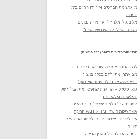
מי גרש את הבריטים ואיך היו החיים בימי
המנדט
מלובנגולו מלך זולו ועד מורה נבוכים
מכתב גלוי ל"אידיוטים שימושיים"
הרשומות הנצפות ביותר (בכל הזמנים)
למה הדירה אמו של אורי אבנרי את בנה
מצוואתה ומתי לחם בכלל באצ"ל
"חייל שלא אנס פלסטינית הוא גזען"
ג'ואן פיטרס – החוקרת שחשפה את הבלוף של
הפליטים הפלסטינים
המפות שכל תלמיד ישראלי חייב להכיר
אוצר צילומים של PALESTINE הריקה
איך להיפטר מזבובי הבית ולפתור את בעיית
היונים
המפה הגדולה של הארץ הריקה