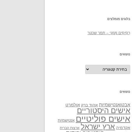
בלוגים מומלצים
רְסִיסִים מִמֶנִי – תמר שכטר
נושאים
נושאים
נושאים
אבטואנטישמיות
אולמרט
אהוד ברק
אישים היסטוריים
אישים פוליטיים
אנטישמיות
ארץ ישראל
אקדמיה
ארצות הברית