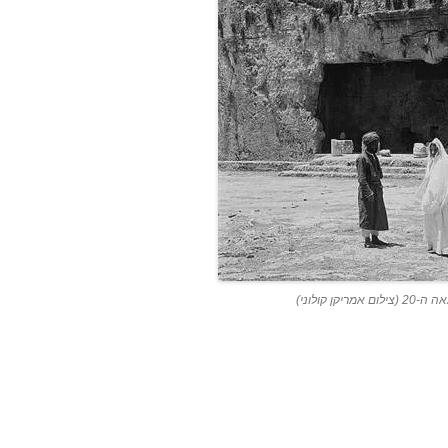
קן קולוני)