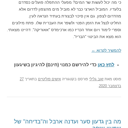
כי מה יכול לעשות שר המים? מפעלי ההתפלה פועלים כסדרם
בלעדיו. המוביל הארצי כבר לא מוביל מים מהצפון לדרום אלא
מהדרום לצפון. גם אין סיכוי לבצורת בעתיד הנראה לעין.
החליט לנצל את הזמן הפנוי ולשפר את העברית שלו. פתח מילונים
וספרי לימוד ויום אחד הכריז כמו ארכימדס "אאוריקה". דהיינו מצאתי.
הוא מצא את הביטוי "הבריז".
להמשיך לקרוא
←
לחץ כאן
כדי להירשם כ
מנוי (חינם) להיגיון בשיגעון
פוסט
מאת
זאב גלילי
פורסם בקטגוריה
אישים פוליטיים
בתאריך
27
בדצמבר 2020
.
מה בין גדעון סער ועדנה ארבל וה"בדיחה" של