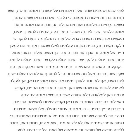
לפני שבע ושמונים שנה הולידו אבותינו על יבשת זו אומה חדשה, אשר
הורתה בחרות וייעודה האמונה כי כל בני האדם נבראו שווים.עתה,
כשאנו מצויים במלחמת אזרחים גדולה הבוחנת האם אומה זו או
אומה כלשהי, שכך לידתה ושבכך היא דבקה, עתידה להאריך ימים,
נפגשים אנו בשדה מערכה גדול של אותה המלחמה. באנו להקדיש
חלקה משדה זה, כבית מנוחת עולמים לאלו שמסרו את חייהם למען
חייה של אומה זו. אכן ראוי ונכון הוא כי כך נעשה.אולם, במובן עמוק
יותר, איננו יכולים להקדיש – איננו יכולים לקדש – איננו יכולים לרומם
– קרקע זו. האנשים האמיצים, חיים או המתים, אשר נאבקו כאן, הם
שקידשוה, הרבה מעל מה שבכוחנו הדל להוסיף או לגרוע.העולם ישית
ליבו מעט, אף לא יזכור לאורך ימים את שאנו אומרים כאן, אך לעולם
לא יוכל לשכוח את שהם עשו כאן. מוטב הוא כי אנו החיים, נקדיש
עצמנו כאן למלאכה הלא גמורה אשר הם נשאו אותה עד עתה
באצילות כה רבה. מוטב כי אנו כאן נקדיש עצמנו למשימה הכבירה
הניצבת עדיין בפנינו – כי ממתים עטורי תהילה אלו נשאב מסירות
רבה יותר למטרה שעבורה נתנו הם את מלוא מסירותם האחרונה, כי
נגמור אומר שמתים אלו לא לשווא מתו, שאומה זו, תחת האל, תזכה
ללידה חדשה של חופש, וכי ממשלה של העם, על ידי העם, למען