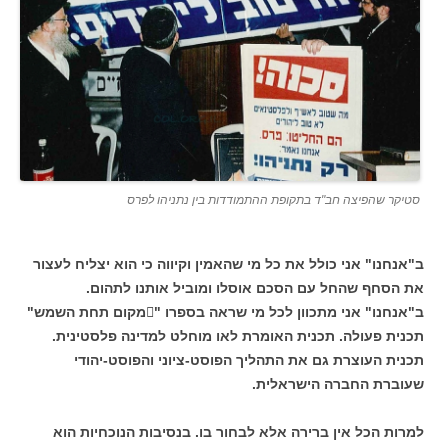
סטיקר שהפיצה חב"ד בתקופת ההתמודדות בין נתניהו לפרס
ב"אנחנו" אני כולל את כל מי שהאמין וקיווה כי הוא יצליח לעצור
את הסחף שהחל עם הסכם אוסלו ומוביל אותנו לתהום.
ב"אנחנו" אני מתכוון לכל מי שראה בספרו "מקום תחת השמש"
תכנית פעולה. תכנית האומרת לאו מוחלט למדינה פלסטינית.
תכנית העוצרת גם את התהליך הפוסט-ציוני והפוסט-יהודי
שעוברת החברה הישראלית.
למרות הכל אין ברירה אלא לבחור בו. בנסיבות הנוכחיות הוא