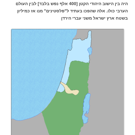
היה בין הישוב היהודי הקטן [400 אלף נפש בלבד] לבין העולם
הערבי כולו. אלה שהפכו בעתיד ל"פלסטינים" מנו אז כמיליון
בשטח ארץ ישראל משני עברי הירדן