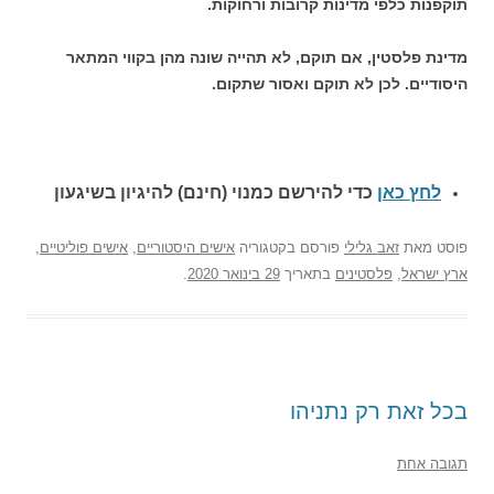
תוקפנות כלפי מדינות קרובות ורחוקות.
מדינת פלסטין, אם תוקם, לא תהייה שונה מהן בקווי המתאר
היסודיים. לכן לא תוקם ואסור שתקום.
לחץ כאן
כדי להירשם כ
מנוי (חינם) להיגיון בשיגעון
פוסט
מאת
זאב גלילי
פורסם בקטגוריה
אישים היסטוריים
,
אישים פוליטיים
,
ארץ ישראל
,
פלסטינים
בתאריך
29 בינואר 2020
.
בכל זאת רק נתניהו
תגובה אחת