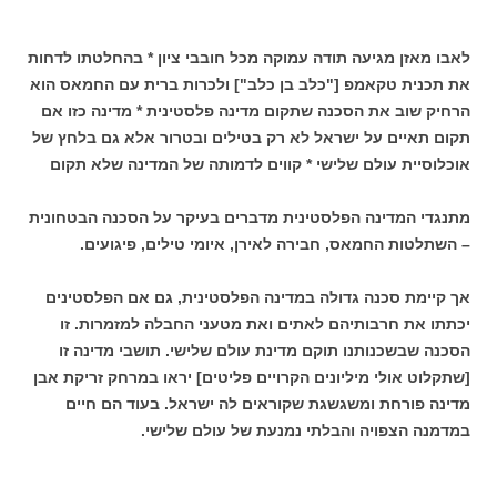
לאבו מאזן מגיעה תודה עמוקה מכל חובבי ציון * בהחלטתו לדחות
את תכנית טקאמפ ["כלב בן כלב"] ולכרות ברית עם החמאס הוא
הרחיק שוב את הסכנה שתקום מדינה פלסטינית * מדינה כזו אם
תקום תאיים על ישראל לא רק בטילים ובטרור אלא גם בלחץ של
אוכלוסיית עולם שלישי * קווים לדמותה של המדינה שלא תקום
מתנגדי המדינה הפלסטינית מדברים בעיקר על הסכנה הבטחונית
– השתלטות החמאס, חבירה לאירן, איומי טילים, פיגועים.
אך קיימת סכנה גדולה במדינה הפלסטינית, גם אם הפלסטינים
יכתתו את חרבותיהם לאתים ואת מטעני החבלה למזמרות. זו
הסכנה שבשכנותנו תוקם מדינת עולם שלישי. תושבי מדינה זו
[שתקלוט אולי מיליונים הקרויים פליטים] יראו במרחק זריקת אבן
מדינה פורחת ומשגשגת שקוראים לה ישראל. בעוד הם חיים
במדמנה הצפויה והבלתי נמנעת של עולם שלישי.