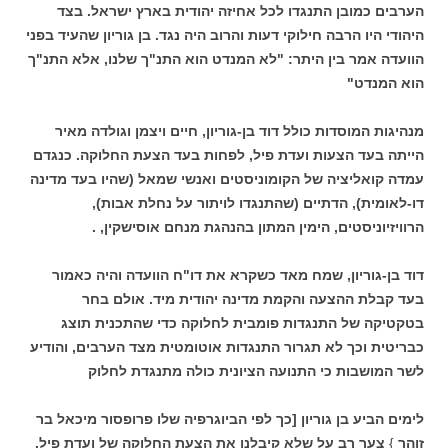
הערבים כמובן התנגדו לכל אחיזה יהודית בארץ ישראל. בצד
היהודי היו הרבה חילוקי דעות והרוב היה נגד. בן גוריון שהעיד בפני
הוועדה אמר בין היתר: "לא המנדט הוא התנ"ך שלנו, אלא התנ"ך
הוא המנדט"
מנהיגות המוסדות כולל דוד בן-גוריון, חיים ויצמן וגולדה מאיר
הייתה בעד הצעות ועדת פיל, לפחות בעד הצעת החלוקה. כנגדם
עמדה קואליציה של הקומוניסטים ואנשי שמאל (שהיו בעד מדינה
דו-לאומית), הדתיים (שהתנגדו לויתור על נחלת אבות),
הרוויזיוניסטים, הימין המתון בהנהגת מנחם אוסישקין, .
דוד בן-גוריון, שמח מאד כשקרא את דו"ח הוועדה והיה כאמור
בעד קבלת ההצעה והקמת מדינה יהודית מיד. אולם בחר
בטקטיקה של התנגדות פומבית לחלוקה כדי שהתכנית תוצג
כבריטית וכך לא תגרור התנגדות אוטומטית מצד הערבים, והודיע
לשר המושבות כי התנועה הציונית כולה מתנגדת לחלוק
לימים הביע בן גוריון [כך לפי הביוגרפיה שלו פרופסור מיכאל בר
זוהר
}
צער רב על שלא קיבלנו את הצעת החלוקה של ועדת פיל.