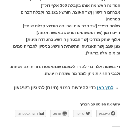
המדינה האשימה אותו בקבלת 300 אלף דולר]
אברהם הירשזון [שר האוצר, הורשע בגניבה וקבלת דברים
במרמה]
שלמה בניזרי [שר הבריאות והרווחה הורשע קבלת שוחד]
חיים רמון [שר המשפטים הורשע במעשה מגונה]
אלוף יצחק מרדכי [שר הבטחון הורשע בהטרדה מינית]
גונן שגב [שר האנרגיה והתשתית הורשע בניסיון להבריח סמים
ובימים אלה בריגול].
די בשמות אלה כדי להגיד לעצמנו שנתמעטו הדורות וגם נשחתו.
ולגבי החגיגות ניתן לומר מה שמחה זו עושה
.
לחץ כאן
כדי להירשם כ
מנוי (חינם) להיגיון בשיגעון
שתף את הפוסט עם חבריך
פייסבוק
טוויטר
הדפס
דואר אלקטרוני