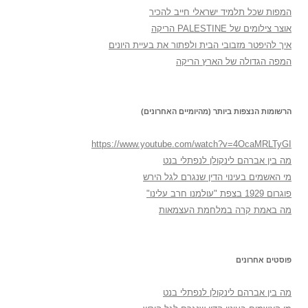
המפות שכל תלמיד ישראלי חייב להכיר
אוצר צילומים של PALESTINE הריקה
איך להיפטר מזבובי הבית ולפתור את בעיית היונים
המפה הגדולה של הארץ הריקה
הרשומות הנצפות ביותר (מהיומיים האחרונים)
https://www.youtube.com/watch?v=4OcaMRLTyGI
מה בין אברהם לינקולן לנפתלי בנט
מי האשמים בעינוי הדין שנגרם לגל הירש
פוגרום 1929 בצפת "עולמנו חרב עלינו"
מה באמת קרה במלחמת העצמאות
פוסטים אחרונים
מה בין אברהם לינקולן לנפתלי בנט