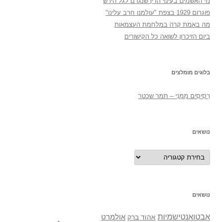
מי האשמים בעינוי הדין שנגרם לגל הירש
פוגרום 1929 בצפת "עולמנו חרב עלינו"
מה באמת קרה במלחמת העצמאות
ביום הזיכרון לשואה כל הקישורים
בלוגים מומלצים
רְסִיסִים מִמֶנִי – תמר שכטר
נושאים
נושאים
נושאים
אבטואנטישמיות
אולמרט
אהוד ברק