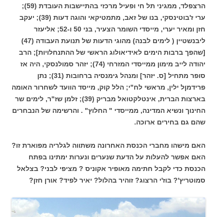
הרצפלד, ממגיני תל חי ופעיל מרכזי בהתיישבות העובדת (59);
ערי ז'בוטינסקי, בנו של זאב, מתמטיקאי והוגה דעות (39); יעקב
חזן ומאיר יערי, מייסדי השומר הצעיר, בני 50 ו-52; אליעזר
ליבנשטיין ( לימים לבנה) מהוגי הדעות של תנועת העבודה (47)
[שהפך ברבות הימים לאידיאולוג הראשי של ההתנחלויות]; הרב
יהודה לייב מימון ממייסדי המזרחי (74); יזהר סמולנסקי, היה אז
סופר מתחיל [ס. יזהר] ומנהל גימנסיה ברחובות (31); נתן
פרידמןל ילין, מראשי לח"י; הלל קוק, מייסד הוועד לשחרור האומה
בארצות הברית, אינטלקטואל מבריק (39); זלמן שז"ר, לימים שר
החינוך ונשיא המדינה, ממייסדי " החלוץ" . והרשימה של הנבחרים
שהם גם בחירים ארוכה.
האם מישהו מחברי הכנסת האחרונה משתווה לגלריה מפוארת זו?
האם אפשר להעלות על הדעת שנערים ונערות ימתינו בפתח
הכנסת כדי לקבל חתימה מאופיר אקוניס ? מציפי לבני? בצלאל
סמוטריץ'? בוז'י הרצוג? זוהיר בהלול? יאיר לפיד? אורן חזן?