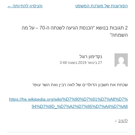
בפוסטים
הפורענות של מערכת המשפט
והניסיון להחיותה
←
2 תגובות בנושא “
הכנסת הגיעה לשנתה ה-70 – על מה
השמחה
”
נקדימון רוגל
27 בינואר 2019 בשעה 3:48
שכחת את חשבון הדולרים של לאה רבין ואת השר עופר
https://he.wikipedia.org/wiki/%D7%90%D7%91%D7%A8%D7%
94%D7%9D_%D7%A2%D7%95%D7%A4%D7%A8
↓
להגיב