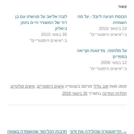
קשור
הכנסת הגיעה ליובל - על מה
לובה אליאב על פגישתו עם בן
השמחה
דוד של המשורר חיים נחמן
19 בינואר 2016
ביאליק
ב-"אישים היסטוריים"
30 במאי 2010
ב-"אישים היסטוריים"
על מלחמה, מדינאות וקריאה
בספרים
12 במאי 2006
ב-"אישים היסטוריים"
פוסט
מאת
זאב גלילי
פורסם בקטגוריה
אישים היסטוריים
,
אישים פוליטיים
,
תולדות המדינה
בתאריך
26 בינואר 2019
.
→
ניווט
הדיקטטורה שהולידה את זרעי
תרבות הכליזמר שהושמדה בשואה