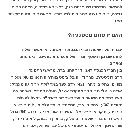
להשיגה. חתימתו של מנחם בגין, ראש האופוזיציה, הייתה פחות
נדירה, כי הוא נענה בחביבות לכל דורש. אך גם זו הייתה מבוקשת
מאד.
האם זו סתם נוסטלגיה?
עברתי על רשימת חברי הכנסת הראשונה ואי אפשר שלא
להתרשם מן האוסף הנדיר של אנשים איכותיים, רבים מהם
צעירים.
בין חברי הכנסת דאז: ד"ר יוחנן בדר, מראשי התנועה
הרביזיוניסטית, עורך דין ופובליציסט מזהיר היה אז בן 48; מזכיר
מפ"ם יצחק בן אהרון (42) אדם שנוי במחלוקת אך הוגה מעמיק;
אריה בן אליעזר, חבר מפקדת אצ"ל, הוגלה לסודאן וארתריאה
פעל בתקופת השואה בוועד השחרור בארה"ב שפעל להצלת
יהודים (36); יצחק בן צבי, ממייסדי הוועד הלאומי, לימים נשיא
המדינה, חוקר ארץ ישראל; המשורר אורי צבי גרינברג (54) גדול
המשוררים בדור שלאחר ביאליק; בן ציון דינבורג, לימים די-נור,
שר החינוך ומגדולי ההיסטוריונים של עם ישראל; אברהם